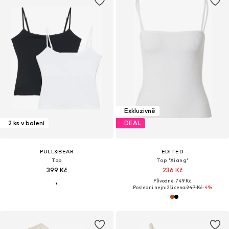
Exkluzivně
2 ks v balení
DEAL
PULL&BEAR
EDITED
Top
Top 'Xiang'
399 Kč
236 Kč
Původně: 749 Kč
Poslední nejnižší cena:
247 Kč
-4%