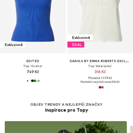
Exkluzivně
Exkluzivně
DEAL
EDITED
DAAHLS BY EMMA ROBERTS EXCLUSIVELY FOR ABOUT YOU
Top 'Orelia'
Top 'Adelaide'
749 Kč
316 Kč
Původně: 1 079 Kč
+
9
Poslední nejnižší cena:
316 Kč
OBJEV TRENDY A NEJLEPŠÍ ZNAČKY
Inspirace pro Topy