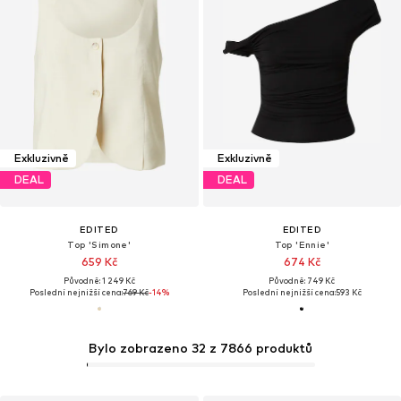
Exkluzivně
Exkluzivně
DEAL
DEAL
EDITED
EDITED
Top 'Simone'
Top 'Ennie'
659 Kč
674 Kč
Původně: 1 249 Kč
Původně: 749 Kč
Poslední nejnižší cena:
769 Kč
-14%
Poslední nejnižší cena:
593 Kč
Bylo zobrazeno 32 z 7866 produktů