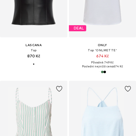
DEAL
LASCANA
ONLY
Top
Top 'ONLMETTE'
870 Kč
674 Kč
Původně: 749 Kč
Poslední nejnižší cena:
674 Kč