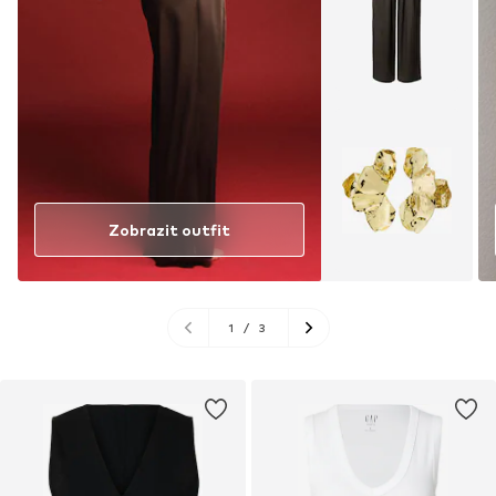
Zobrazit outfit
1
/
3