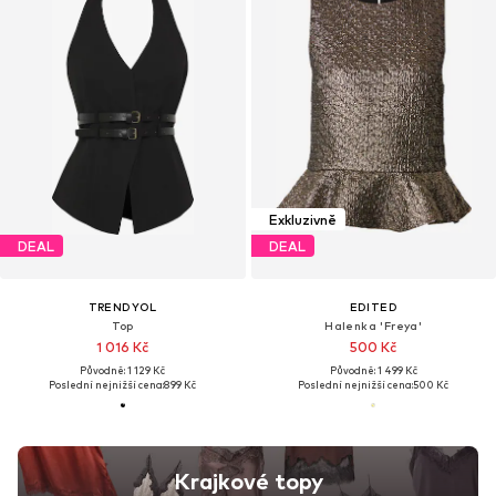
Exkluzivně
DEAL
DEAL
TRENDYOL
EDITED
Top
Halenka 'Freya'
1 016 Kč
500 Kč
Původně: 1 129 Kč
Původně: 1 499 Kč
Poslední nejnižší cena:
899 Kč
Poslední nejnižší cena:
500 Kč
Krajkové topy