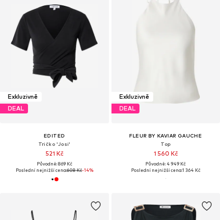
Exkluzivně
Exkluzivně
DEAL
DEAL
EDITED
FLEUR BY KAVIAR GAUCHE
Tričko 'Josi'
Top
521 Kč
1 560 Kč
Původně: 869 Kč
Původně: 4 949 Kč
Poslední nejnižší cena:
608 Kč
-14%
Poslední nejnižší cena:
1 364 Kč