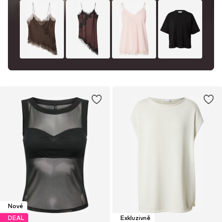
Nové
DEAL
Exkluzivně