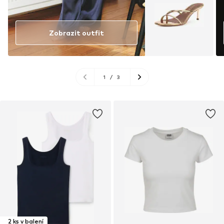
Zobrazit outfit
1
/
3
2 ks v balení