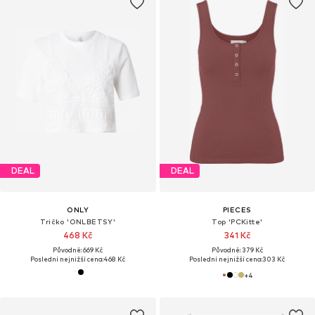
DEAL
DEAL
ONLY
PIECES
Tričko 'ONLBETSY'
Top 'PCKitte'
468 Kč
341 Kč
Původně: 669 Kč
Původně: 379 Kč
Poslední nejnižší cena:
468 Kč
Poslední nejnižší cena:
303 Kč
+
4