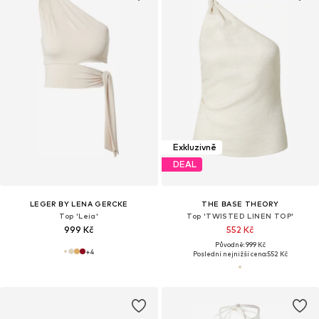
Exkluzivně
DEAL
LEGER BY LENA GERCKE
THE BASE THEORY
Top 'Leia'
Top 'TWISTED LINEN TOP'
999 Kč
552 Kč
Původně: 999 Kč
+
4
Poslední nejnižší cena:
552 Kč