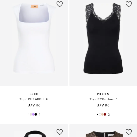
JJXX
PIECES
Top 'JXISABELLA'
Top 'PCBarbera'
379 Kč
379 Kč
+
1
+
2