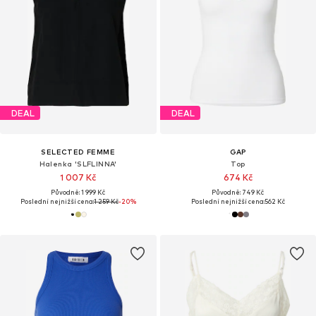
DEAL
DEAL
SELECTED FEMME
GAP
Halenka 'SLFLINNA'
Top
1 007 Kč
674 Kč
Původně: 1 999 Kč
Původně: 749 Kč
Poslední nejnižší cena:
1 259 Kč
-20%
Poslední nejnižší cena:
562 Kč