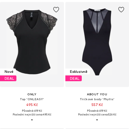
Nové
Exkluzivně
DEAL
DEAL
ONLY
ABOUT YOU
Top 'ONLEASY'
Tričkové body 'Phyllis'
495 Kč
557 Kč
Původně: 619 Kč
Původně: 619 Kč
Poslední nejnižší cena:
495 Kč
Poslední nejnižší cena:
526 Kč