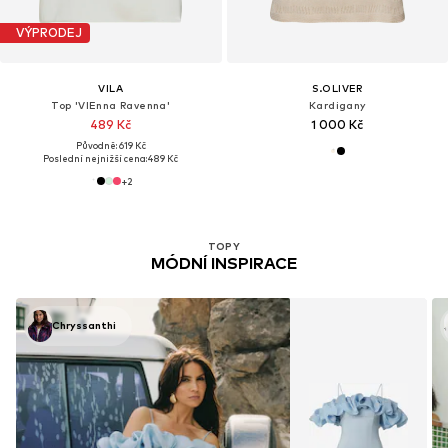
VÝPRODEJ
VILA
S.OLIVER
Top 'VIEnna Ravenna'
Kardigany
489 Kč
1 000 Kč
Původně: 619 Kč
Poslední nejnižší cena:
489 Kč
+
2
TOPY
MÓDNÍ INSPIRACE
Chryssanthi