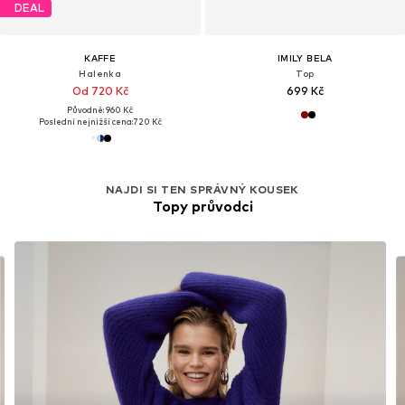
DEAL
KAFFE
IMILY BELA
Halenka
Top
Od 720 Kč
699 Kč
Původně: 960 Kč
Poslední nejnižší cena:
720 Kč
NAJDI SI TEN SPRÁVNÝ KOUSEK
Topy průvodci