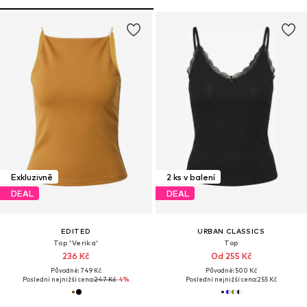
Exkluzivně
2 ks v balení
DEAL
DEAL
EDITED
URBAN CLASSICS
Top 'Verika'
Top
236 Kč
Od 255 Kč
Původně: 749 Kč
Původně: 500 Kč
Poslední nejnižší cena:
247 Kč
-4%
Poslední nejnižší cena:
255 Kč