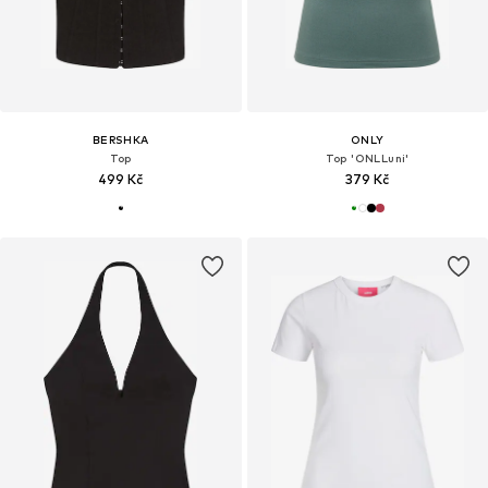
BERSHKA
ONLY
Top
Top 'ONLLuni'
499 Kč
379 Kč