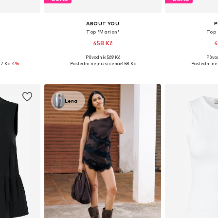
ABOUT YOU
P
Top 'Marion'
Top
458 Kč
4
Původně: 569 Kč
Půvo
, M, L
Dostupné velikosti: XS, S, M, L, XL, XXL
Dostupné veliko
7 Kč
-4%
Poslední nejnižší cena:
458 Kč
Poslední nej
íku
Přidat do košíku
Přidat
Lena