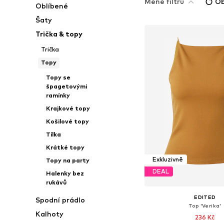
Méně filtrů
Ob
Oblíbené
Šaty
Trička & topy
Trička
Topy
Topy se
špagetovými
ramínky
Krajkové topy
Košilové topy
Tílka
Krátké topy
Exkluzivně
Topy na party
DEAL
Halenky bez
rukávů
EDITED
Spodní prádlo
Top 'Verika'
Kalhoty
236 Kč