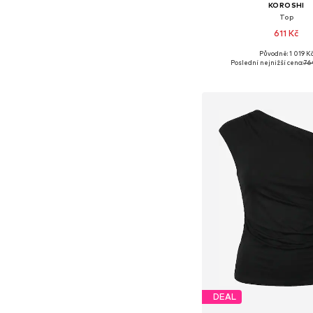
KOROSHI
Top
611 Kč
Původně: 1 019 K
Dostupné velikosti: XS, S, 
Poslední nejnižší cena:
76
Přidat do koš
DEAL