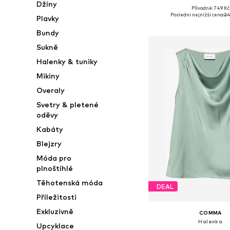
Džíny
Původně: 749 Kč
Dostupné velikosti: XS, S
Poslední nejnižší cena:
24
Plavky
Přidat do koš
Bundy
Sukně
Halenky & tuniky
Mikiny
Overaly
Svetry & pletené
oděvy
Kabáty
Blejzry
Móda pro
plnoštíhlé
Těhotenská móda
DEAL
Příležitosti
Exkluzivně
COMMA
Halenka
Upcyklace