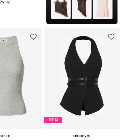
79 Kč
+
2
i: XS, S, M, L, XL, XXL
 do košíku
DEAL
DITED
TRENDYOL