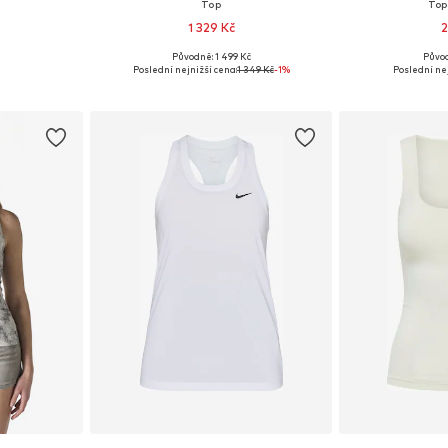
'
Top
Top
1 329 Kč
2
Původně: 1 499 Kč
Půvo
, M, L, XL
Dostupné velikosti: XS, S, M, L
Dostupné 
Poslední nejnižší cena:
1 349 Kč
-1%
Poslední nej
íku
Přidat do košíku
Přidat