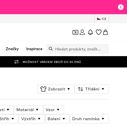
CZ
Značky
Inspirace
MOŽNOST VRÁCENÍ ZBOŽÍ DO 30 DNŮ
Zobrazit
Třídění
sti
Materiál
Vzor
Střih
Výstřih
Balení
Druh ramínka