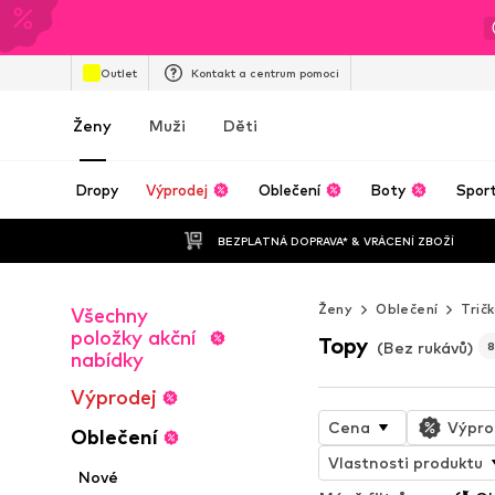
Outlet
Kontakt a centrum pomoci
Ženy
Muži
Děti
Dropy
Výprodej
Oblečení
Boty
Spor
BEZPLATNÁ DOPRAVA* & VRÁCENÍ ZBOŽÍ
Ženy
Oblečení
Trič
Všechny
položky akční
Topy
(Bez rukávů)
8
nabídky
Výprodej
Cena
Výpro
Oblečení
Vlastnosti produktu
Nové