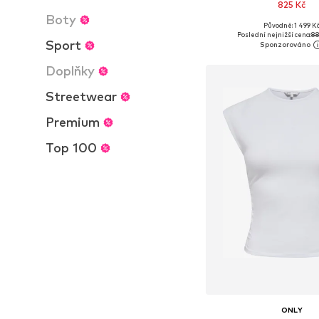
825 Kč
Boty
Původně: 1 499 K
Dostupné velikosti: S, M,
Poslední nejnižší cena:
88
Sport
Přidat do koš
Doplňky
Streetwear
Premium
Top 100
ONLY