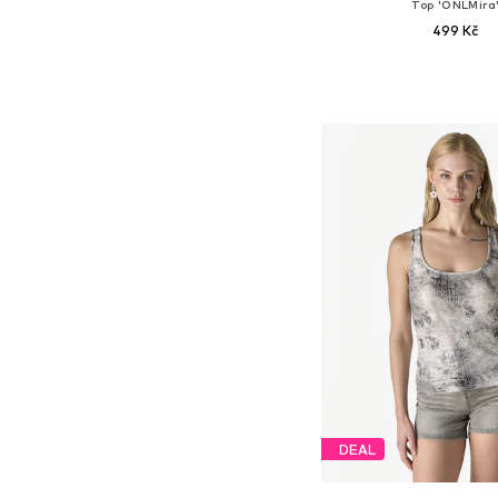
Top 'ONLMira
499 Kč
Dostupné velikosti: XS, S
Přidat do koš
DEAL