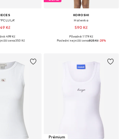
IECES
KOROSHI
 'PCLULA'
Halenka
49 Kč
590 Kč
dně: 499 Kč
Původně: 1 179 Kč
sti: XS, S, M, L, XXL
Dostupné velikosti: XS, S, M, XL
nižší cena:
350 Kč
Poslední nejnižší cena:
825 Kč
-28%
 do košíku
Přidat do košíku
Prémium