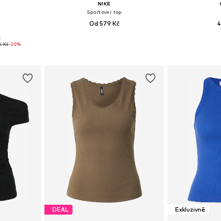
NIKE
Sportovní top
Od 579 Kč
4
č
M, L, XL, XXL
Dostupné velikosti: XS, S, M, L, XL
Dostupné velik
4 Kč
-20%
íku
Přidat do košíku
Přidat
DEAL
Exkluzivně