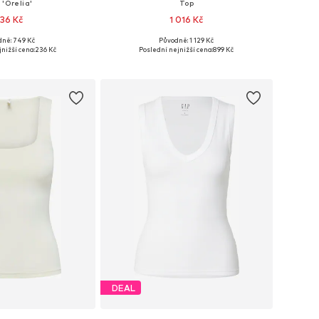
 'Orelia'
Top
36 Kč
1 016 Kč
+
8
dně: 749 Kč
Původně: 1 129 Kč
velikosti: S, M
Dostupné velikosti: XS, S, M, XL
nižší cena:
236 Kč
Poslední nejnižší cena:
899 Kč
 do košíku
Přidat do košíku
DEAL