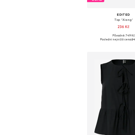
EDITED
Top 'Xiang'
236 Kč
Původně: 749 Kč
Dostupné velikosti: S
Poslední nejnižší cena:
24
Přidat do koš