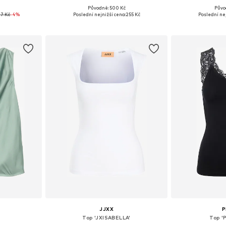
Původně: 500 Kč
Půvo
, M, L, XL
Dostupné v mnoha velikostech
Dostupné velik
7 Kč
-4%
Poslední nejnižší cena:
255 Kč
Poslední nej
íku
Přidat do košíku
Přidat
JJXX
P
Top 'JXISABELLA'
Top '