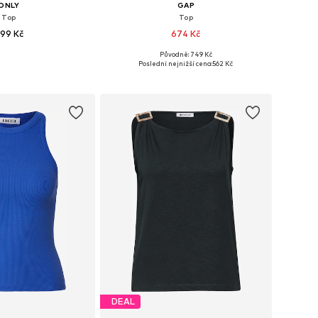
ONLY
GAP
Top
Top
99 Kč
674 Kč
Původně: 749 Kč
osti: XS, S, M, L, XL
Dostupné velikosti: XS, S, M, L
Poslední nejnižší cena:
562 Kč
 do košíku
Přidat do košíku
DEAL