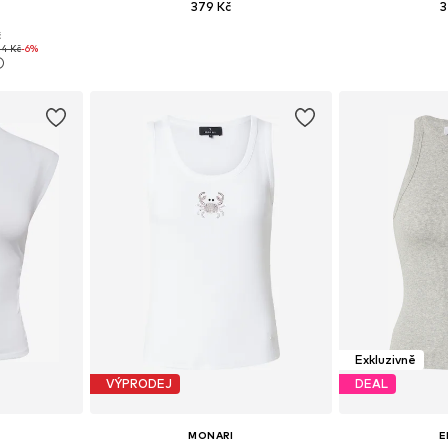
379 Kč
3
+
1
č
 L, XL, XXL
Dostupné velikosti: XS, S, M, L, XL
Dostupné velikost
4 Kč
-6%
íku
Přidat do košíku
Přidat
Exkluzivně
VÝPRODEJ
DEAL
MONARI
E