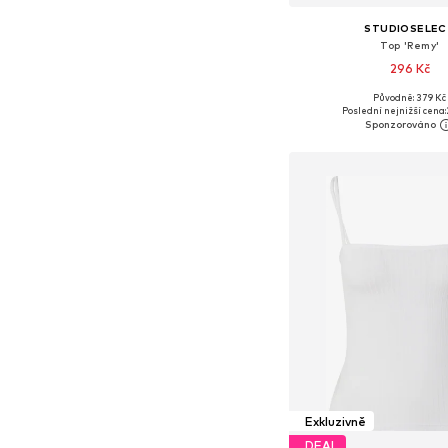
STUDIOSELEC
Top 'Remy'
296 Kč
Původně: 379 Kč
Dostupné velikosti: S
Poslední nejnižší cena:
Přidat do koš
Exkluzivně
DEAL