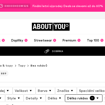
Finální letní výprodej: Deals se slevami až do 60%
03
D
00
H
00
M
50
S
ABOUT
YOU
t
Doplňky
Streetwear
Premium
Top 100
DOBÍRKA
ka & topy
Topy
Bez rukávů
 889
dej
Velikost
Barva
Značka
Speciální veliko
Style
Detaily
Délka
Délka rukávu
1