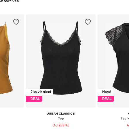
novit vše
2 ks v balení
Nové
DEAL
DEAL
URBAN CLASSICS
Top
Top 
Od 255 Kč
4