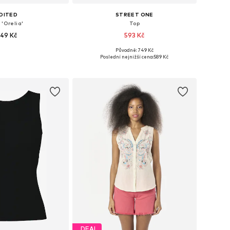
DITED
STREET ONE
 'Orelia'
Top
49 Kč
593 Kč
+
8
Původně: 749 Kč
osti: XS, S, M, L, XL
Dostupné v mnoha velikostech
Poslední nejnižší cena:
589 Kč
 do košíku
Přidat do košíku
DEAL