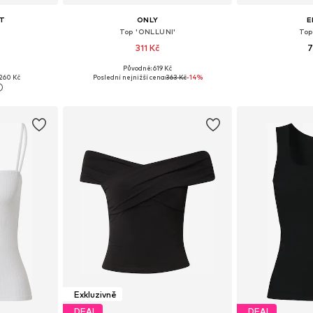
T
ONLY
E
Top 'ONLLUNI'
Top
311 Kč
7
+
1
Původně: 619 Kč
, M, L
Dostupné velikosti: XS, S, M, L, XL
Dostupné velik
260 Kč
Poslední nejnižší cena:
363 Kč
-14%
íku
Přidat do košíku
Přidat
Exkluzivně
DEAL
DEAL