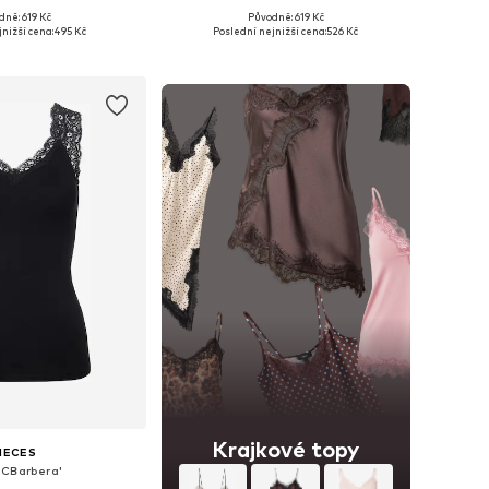
dně: 619 Kč
Původně: 619 Kč
osti: XS, S, M, L, XL
Dostupné velikosti: XS, S, M, L, XL, XXL
nižší cena:
495 Kč
Poslední nejnižší cena:
526 Kč
 do košíku
Přidat do košíku
Krajkové topy
IECES
PCBarbera'