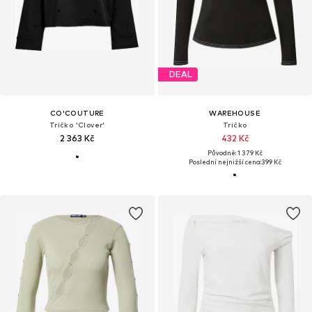
DEAL
CO'COUTURE
WAREHOUSE
Tričko 'Clover'
Tričko
2 363 Kč
432 Kč
Původně: 1 379 Kč
Poslední nejnižší cena:
399 Kč