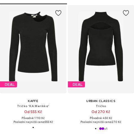
DEAL
DEAL
KAFFE
URBAN CLASSICS
Tričko 'KA Merikka'
Tričko
Od 555 Kč
Od 270 Kč
Původně: 1 110 Kč
Původně: 450 Kč
Poslední nejnižší cena:
555 Kč
Poslední nejnižší cena:
270 Kč
+
1