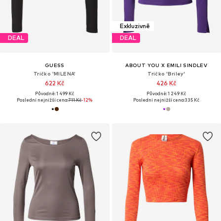
Exkluzivně
DEAL
DEAL
GUESS
ABOUT YOU X EMILI SINDLEV
Tričko 'MILENA'
Tričko 'Briley'
622 Kč
426 Kč
Původně: 1 499 Kč
Původně: 1 249 Kč
Poslední nejnižší cena:
711 Kč
-12%
Poslední nejnižší cena:
335 Kč