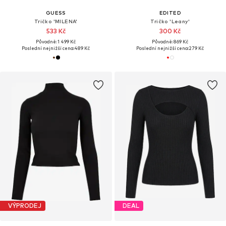
GUESS
EDITED
Tričko 'MILENA'
Tričko 'Leany'
533 Kč
300 Kč
Původně: 1 499 Kč
Původně: 869 Kč
Poslední nejnižší cena:
489 Kč
Poslední nejnižší cena:
279 Kč
VÝPRODEJ
DEAL