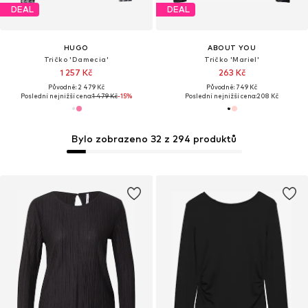
DEAL
DEAL
HUGO
ABOUT YOU
Tričko 'Damecia'
Tričko 'Mariel'
1 257 Kč
263 Kč
Původně: 2 479 Kč
Původně: 749 Kč
Poslední nejnižší cena:
1 479 Kč
-15%
Poslední nejnižší cena:
208 Kč
Bylo zobrazeno 32 z 294 produktů