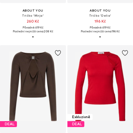
ABOUT YOU
ABOUT YOU
Tričko 'Mirja'
Tričko 'Delia'
260 Kč
196 Kč
Původně: 619 Kč
Původně: 619 Kč
Poslední nejnižší cena:
208 Kč
Poslední nejnižší cena:
196 Kč
Exkluzivně
DEAL
DEAL