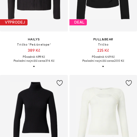
VÝPRODEJ
DEAL
HAILYS
PULL&BEAR
Tričko 'Pe44nelope'
Tričko
389 Kč
225 Kč
Původně: 499 Kč
Původně: 449 Kč
Poslední nejnižší cena:
314 Kč
Poslední nejnižší cena:
200 Kč