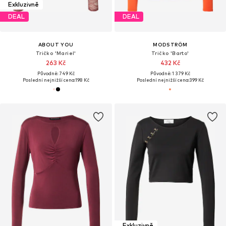
Exkluzivně
DEAL
DEAL
ABOUT YOU
MODSTRÖM
Tričko 'Mariel'
Tričko 'Barto'
263 Kč
432 Kč
Původně: 749 Kč
Původně: 1 379 Kč
Poslední nejnižší cena:
198 Kč
Poslední nejnižší cena:
399 Kč
Exkluzivně