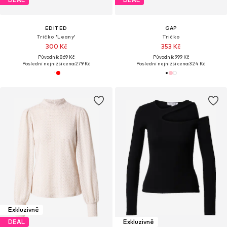
EDITED
GAP
Tričko 'Leany'
Tričko
300 Kč
353 Kč
Původně: 869 Kč
Původně: 999 Kč
Poslední nejnižší cena:
279 Kč
Poslední nejnižší cena:
324 Kč
Exkluzivně
DEAL
Exkluzivně