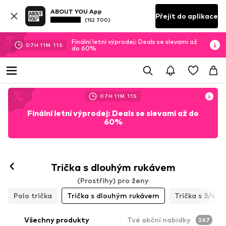
ABOUT YOU App
Přejít do aplikace
(152 700)
Finální letní výprodej: Deals se slevami až
07
H
11
M
08
S
do 60%
07
H
11
M
08
S
Finální letní výprodej: Deals se slevami až do
60%
Sledovat
Trička s dlouhým rukávem
(Prostřihy) pro ženy
Polo trička
Trička s dlouhým rukávem
Trička s 3/4 r
Všechny produkty
Tvé akční nabídky
267