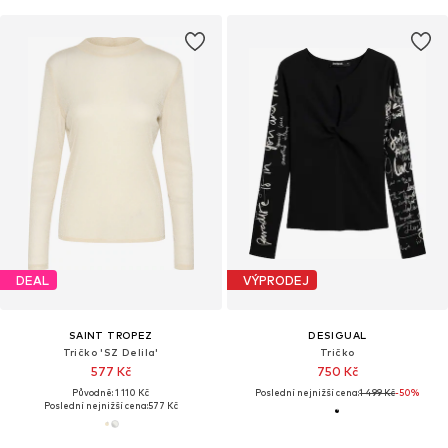
DEAL
VÝPRODEJ
SAINT TROPEZ
DESIGUAL
Tričko 'SZ Delila'
Tričko
577 Kč
750 Kč
Původně: 1 110 Kč
Poslední nejnižší cena:
1 499 Kč
-50%
Poslední nejnižší cena:
577 Kč