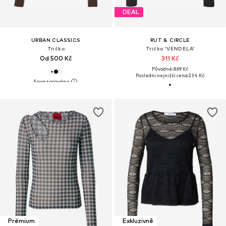
DEAL
URBAN CLASSICS
RUT & CIRCLE
Tričko
Tričko 'VENDELA'
Od 500 Kč
311 Kč
Původně: 869 Kč
Poslední nejnižší cena:
234 Kč
Prémium
Exkluzivně