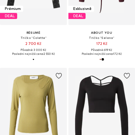
Prémium
Exkluzivně
DEAL
DEAL
RÉSUMÉ
ABOUT YOU
Tričko 'Colette'
Tričko 'Selena'
2 700 Kč
172 Kč
Původně: 3 000 Kč
Původně: 619 Kč
Poslední nejnižší cena:
2 550 Kč
Poslední nejnižší cena:
172 Kč