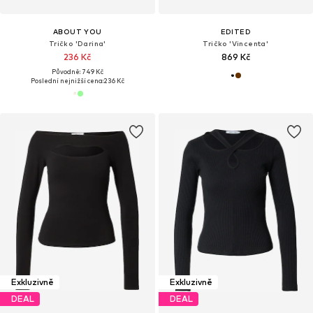
ABOUT YOU
EDITED
Tričko 'Darina'
Tričko 'Vincenta'
236 Kč
869 Kč
Původně: 749 Kč
Poslední nejnižší cena:
236 Kč
Exkluzivně
Exkluzivně
DEAL
DEAL