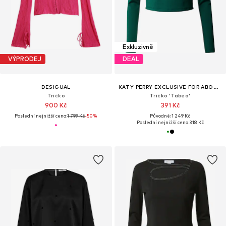
Exkluzivně
VÝPRODEJ
DEAL
DESIGUAL
KATY PERRY EXCLUSIVE FOR ABOUT YOU
Tričko
Tričko 'Tabea'
900 Kč
391 Kč
Poslední nejnižší cena:
1 799 Kč
-50%
Původně: 1 249 Kč
Poslední nejnižší cena:
318 Kč