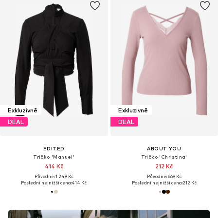
Exkluzivně
Exkluzivně
DEAL
DEAL
EDITED
ABOUT YOU
Tričko 'Manuel'
Tričko 'Christina'
414 Kč
212 Kč
Původně: 1 249 Kč
Původně: 669 Kč
Poslední nejnižší cena:
414 Kč
Poslední nejnižší cena:
212 Kč