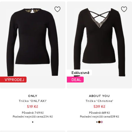
Exkluzivně
VÝPRODEJ
DEAL
ONLY
ABOUT YOU
Tričko 'ONLTAXI'
Tričko 'Christina'
519 Kč
539 Kč
Původně: 749 Kč
Původně: 669 Kč
Poslední nejnižší cena:
234 Kč
Poslední nejnižší cena:
539 Kč