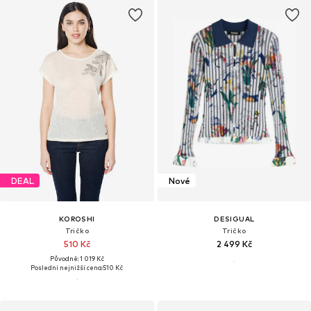
DEAL
Nové
KOROSHI
DESIGUAL
Tričko
Tričko
510 Kč
2 499 Kč
Původně: 1 019 Kč
Poslední nejnižší cena:
510 Kč