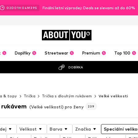
Finální letní výprodej: Deals se slevami až do 60%
02
D
01
H
04
M
37
S
ABOUT
YOU
t
Doplňky
Streetwear
Premium
Top 100
DOBÍRKA
o
ka & topy
Trička
Trička s dlouhým rukávem
Velké velikosti
m rukávem
(Velké velikosti) pro ženy
239
dej
Velikost
Barva
Značka
Speciální veliko