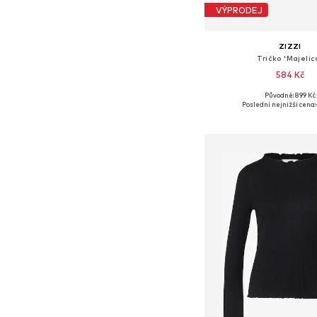
VÝPRODEJ
ZIZZI
Tričko 'Majelic
584 Kč
Původně: 899 Kč
Poslední nejnižší cena:
Přidat do koš