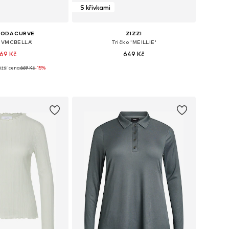
S křivkami
MODA CURVE
ZIZZI
 'VMCBELLA'
Tričko 'MEILLIE'
69 Kč
649 Kč
žší cena:
669 Kč
-15%
Dostupné velikosti: XXL, XXXL, 4XL, 5XL, 6XL, 7XL
Dostupné v mnoha velikostech
 do košíku
Přidat do košíku