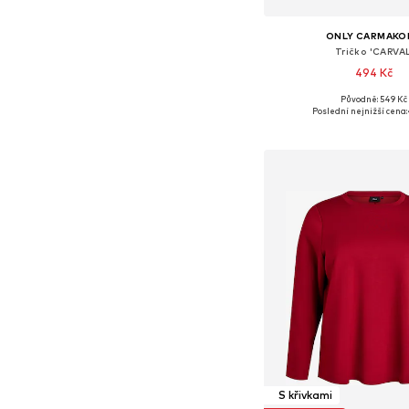
ONLY CARMAKO
Tričko 'CARVAL
494 Kč
Původně: 549 Kč
Dostupné velikosti: XL-XX
Poslední nejnižší cena:
Přidat do koš
S křivkami