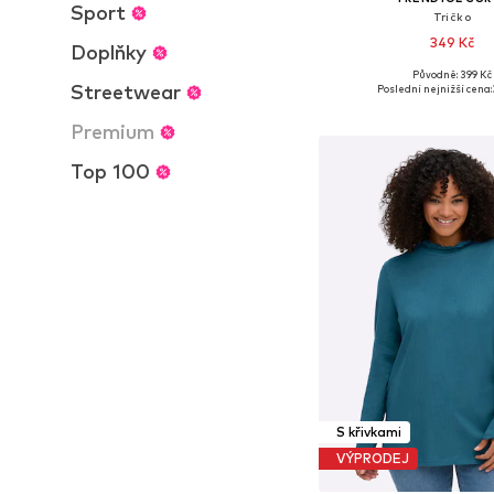
Sport
Tričko
349 Kč
Doplňky
Původně: 399 Kč
Dostupné velikosti: XL,
Streetwear
Poslední nejnižší cena:
Přidat do koš
Premium
Top 100
S křivkami
VÝPRODEJ