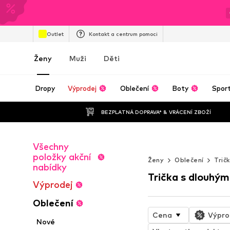
Outlet
Kontakt a centrum pomoci
Ženy
Muži
Děti
Dropy
Výprodej
Oblečení
Boty
Spor
BEZPLATNÁ DOPRAVA* & VRÁCENÍ ZBOŽÍ
Všechny
Nekonečné lét
položky akční
Ženy
Oblečení
Trič
nabídky
Trička s dlouhý
Výprodej
Oblečení
Cena
Výpro
Nové