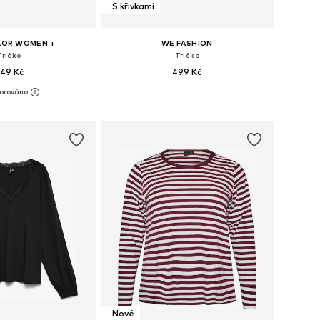
S křivkami
LOR WOMEN +
WE FASHION
Tričko
Tričko
49 Kč
499 Kč
Dostupné velikosti: XXL, XXXL, 4XL, 5XL, 6XL, 7XL
Dostupné velikosti: XXL, XXXL, 4XL, 5XL
 do košíku
Přidat do košíku
Nové