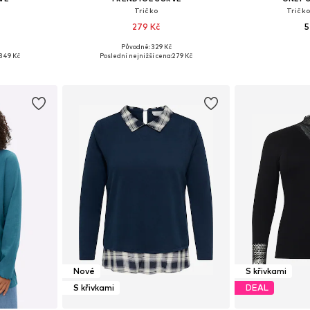
Tričko
Tričko
279 Kč
5
Původně: 329 Kč
 XXL, XXXL
Dostupné velikosti: XL, XXL, XXXL, 4XL, 5XL, 6XL
349 Kč
Poslední nejnižší cena:
279 Kč
íku
Přidat do košíku
Přidat
Nové
S křivkami
S křivkami
DEAL