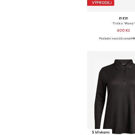
VÝPRODEJ
ZIZZI
Tričko 'Mona'
600 Kč
Poslední nejnižší cena:
1 1
Přidat do koš
S křivkami