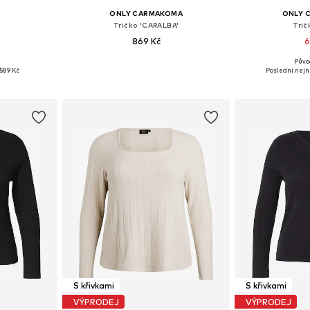
ONLY CARMAKOMA
ONLY 
Tričko 'CARALBA'
Trič
869 Kč
6
Půvo
, XXL, XXXL
Dostupné velikosti: XL-XXL, XXXL-4XL, 5XL-6XL, 7XL
589 Kč
Poslední nejni
íku
Přidat do košíku
Přidat
S křivkami
S křivkami
VÝPRODEJ
VÝPRODEJ