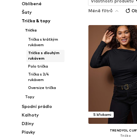
Vlastnosti produktu
Oblíbené
Méně filtrů
Ob
Šaty
Trička & topy
Trička
Trička s krátkým
rukávem
Trička s dlouhým
rukávem
Polo trička
Trička s 3/4
rukávem
Oversize trička
Topy
Spodní prádlo
Kalhoty
S křivkami
Džíny
TRENDYOL CUR
Plavky
Tričko