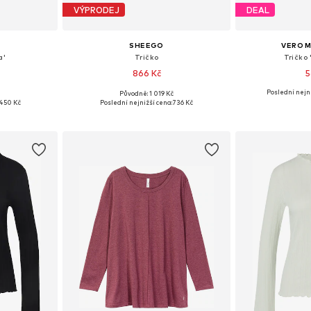
VÝPRODEJ
DEAL
SHEEGO
VERO 
a'
Tričko
Tričko
866 Kč
5
Poslední nejni
Původně: 1 019 Kč
Dostupné velikosti: XL-XXL, XXXL-4XL, 5XL-6XL, 7XL-8XL
Dostupné v mnoha velikostech
450 Kč
Poslední nejnižší cena:
736 Kč
íku
Přidat do košíku
Přidat