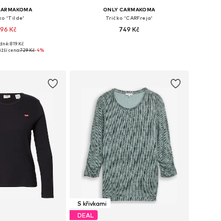
CARMAKOMA
ONLY CARMAKOMA
ko 'Tilde'
Tričko 'CARFreja'
96 Kč
749 Kč
dně: 819 Kč
Dostupné velikosti: XL-XXL, XXXL-4XL, 5XL-6XL, 7XL
Dostupné velikosti: XL-XXL, XXXL-4XL, 5XL-6XL, 7XL
žší cena:
729 Kč
-4%
 do košíku
Přidat do košíku
S křivkami
DEAL