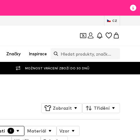
CZ
Značky
Inspirace
MOŽNOST VRÁCENÍ ZBOŽÍ DO 30 DNŮ
Sledovat
Zobrazit
Třídění
sti
Materiál
Vzor
1