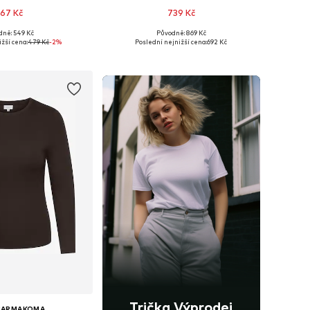
67 Kč
739 Kč
dně: 549 Kč
Původně: 869 Kč
ti: XXL, 4XL, 6XL, 7XL
Dostupné velikosti: XXL, 4XL, 6XL, 7XL
žší cena:
479 Kč
-2%
Poslední nejnižší cena:
692 Kč
 do košíku
Přidat do košíku
Trička Výprodej
CARMAKOMA