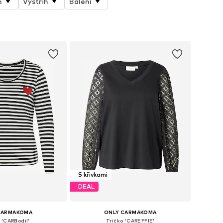
h
Výstřih
Balení
S křivkami
DEAL
CARMAKOMA
ONLY CARMAKOMA
 'CARBodil'
Tričko 'CAREFFIE'