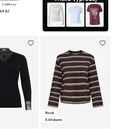
 'CARRiley'
49 Kč
Dostupné velikosti: XL-XXL, XXXL-4XL, 5XL-6XL, 7XL
 do košíku
Nové
S křivkami