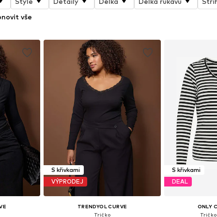
Style
Detaily
Délka
Délka rukávu
Stři
novit vše
S křivkami
S křivkami
VÝPRODEJ
DEAL
VE
TRENDYOL CURVE
ONLY 
Tričko
Tričko