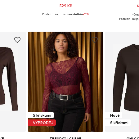
529 Kč
4
Poslední nejnižší cena:
599 Kč
-11%
Půvo
XXL, 4XL, 5XL
Dostupné velikosti: XL, XXL, XXXL, 4XL
Dostupné velikos
Poslední nejni
íku
Přidat do košíku
Přidat
S křivkami
Nové
VÝPRODEJ
S křivkami
VE
TRENDYOL CURVE
ONLY 