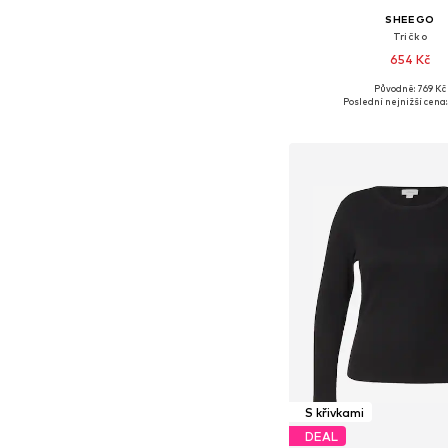
SHEEGO
Tričko
654 Kč
Původně: 769 Kč
Dostupné velikosti: L, XL
Poslední nejnižší cena:
Přidat do koš
S křivkami
DEAL