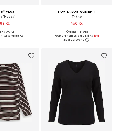
I'S® PLUS
TOM TAILOR WOMEN +
ko 'Hayes'
Tričko
89 Kč
460 Kč
dně: 999 Kč
Původně: 1 249 Kč
ti: XL, XXL, XXXL, 4XL
Dostupné velikosti: XXL, XXXL, 4XL, 6XL, 7XL
nižší cena:
889 Kč
Poslední nejnižší cena:
551 Kč
-16%
 do košíku
Přidat do košíku