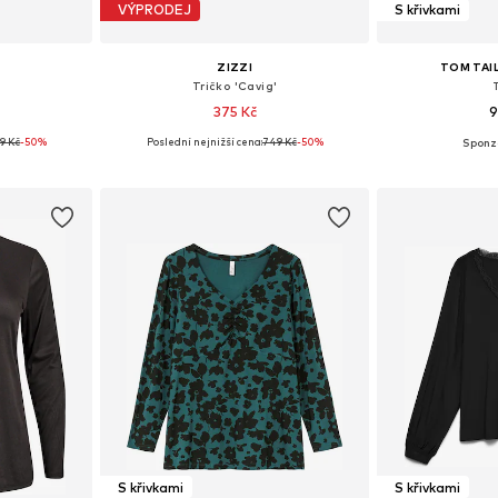
VÝPRODEJ
S křivkami
ZIZZI
TOM TAI
Tričko 'Cavig'
375 Kč
9
99 Kč
-50%
Poslední nejnižší cena:
749 Kč
-50%
Dostupné velikosti: XL-XXL, XXXL-4XL, 5XL-6XL, 7XL-8XL
Dostupné velikosti: XL-XXL, XXXL-4XL, 5XL-6XL, 7XL-8XL
íku
Přidat do košíku
Přidat
S křivkami
S křivkami