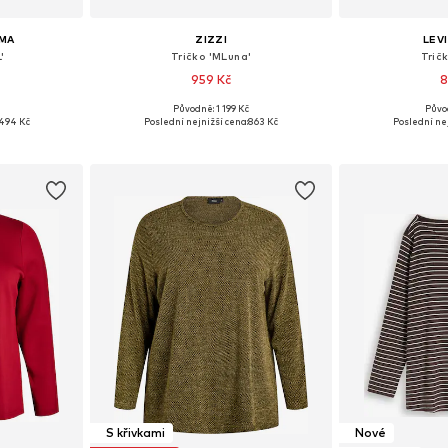
MA
ZIZZI
LEV
'
Tričko 'MLuna'
Trič
959 Kč
8
Původně: 1 199 Kč
Půvo
L, XXXL-4XL
Dostupné v mnoha velikostech
Dostupné velikos
494 Kč
Poslední nejnižší cena:
863 Kč
Poslední nej
íku
Přidat do košíku
Přidat
S křivkami
Nové