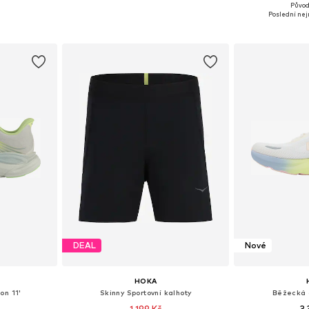
+
10
Původ
ikostech
Dostupné v mnoha velikostech
Dostupné v 
Poslední nej
íku
Přidat do košíku
Přidat
DEAL
Nové
HOKA
on 11'
Skinny Sportovní kalhoty
Běžecká o
1 199 Kč
3 