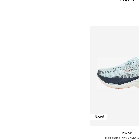
Dostupné v mnoha vel
Přidat do koš
Nové
HOKA
Běžecká obuv 'MAC