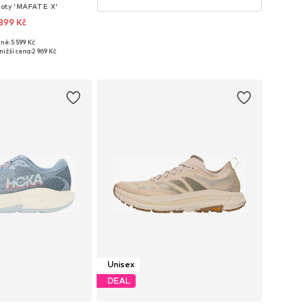
boty 'MAFATE X'
899 Kč
ně: 5 599 Kč
mnoha velikostech
nižší cena:
2 969 Kč
 do košíku
Unisex
DEAL