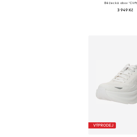
Běžecká obuv 'Clift
3 949 Kč
Dostupné velikosti: 36,5-37, 
Přidat do koš
VÝPRODEJ