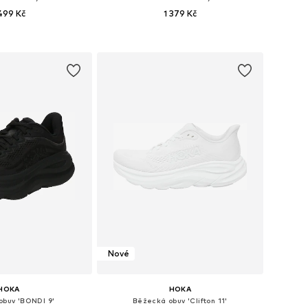
 499 Kč
1 379 Kč
ikosti: S, M, L, XL
Dostupné velikosti: XS, S, M, L, XL
 do košíku
Přidat do košíku
Nové
HOKA
HOKA
obuv 'BONDI 9'
Běžecká obuv 'Clifton 11'