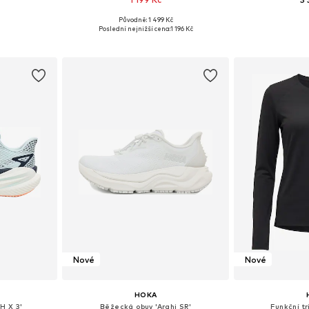
Původně: 1 499 Kč
ikostech
Dostupné velikosti: XS, S, M, L, XL
Dostupné v 
Poslední nejnižší cena:
1 196 Kč
íku
Přidat do košíku
Přidat
Nové
Nové
HOKA
H X 3'
Běžecká obuv 'Arahi SR'
Funkční tr