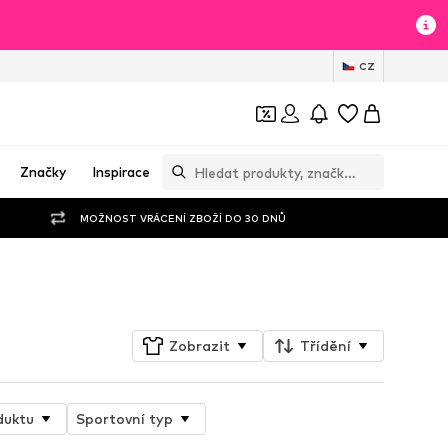
CZ
Značky
Inspirace
MOŽNOST VRÁCENÍ ZBOŽÍ DO 30 DNŮ
Sledovat
Zobrazit
Třídění
duktu
Sportovní typ