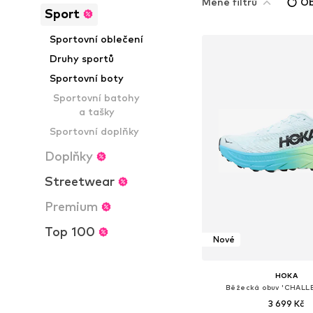
Méně filtrů
Ob
Sport
Sportovní oblečení
Druhy sportů
Sportovní boty
Sportovní batohy
a tašky
Sportovní doplňky
Doplňky
Streetwear
Premium
Top 100
Nové
HOKA
Běžecká obuv 'CHALL
3 699 Kč