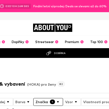
Finální letní výprodej: Deals se slevami až do 60%
03
D
10
H
26
M
56
S
ABOUT
YOU
t
Doplňky
Streetwear
Premium
Top 100
DOBÍRKA
& vybavení
(HOKA) pro ženy
82
dej
Barva
Značka
Vzor
Vlastnosti pro
1