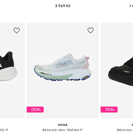
3 949 Kč
1
ikostech
Dostupné v mnoha velikostech
Dostupné vel
íku
Přidat do košíku
Přidat
DEAL
DEAL
HOKA
DI 9'
Běžecká obuv 'Mafate 5'
Běžecká 