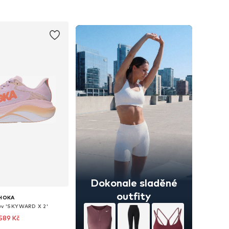
+
10
mnoha velikostech
Dostupné v mnoha velikostech
 do košíku
Přidat do košíku
Dokonale sladěné
outfity
HOKA
v 'SKYWARD X 2'
589 Kč