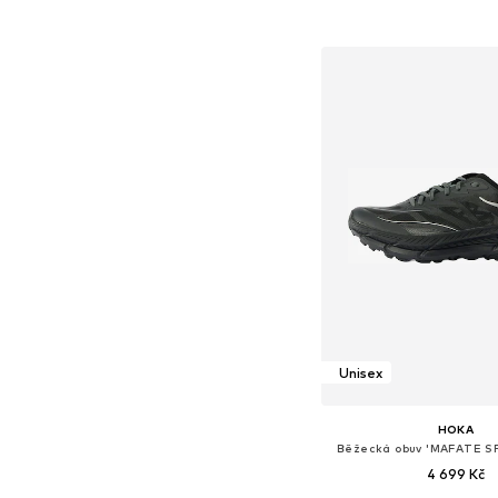
+
2
Dostupné v mnoha vel
Přidat do koš
Unisex
HOKA
Běžecká obuv 'MAFATE SP
4 699 Kč