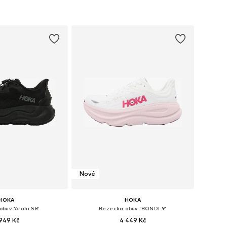
Nové
HOKA
HOKA
buv 'Arahi SR'
Běžecká obuv 'BONDI 9'
949 Kč
4 449 Kč