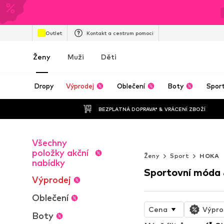
Outlet
Kontakt a centrum pomoci
Ženy
Muži
Děti
Dropy
Výprodej
Oblečení
Boty
Spor
BEZPLATNÁ DOPRAVA* & VRÁCENÍ ZBOŽÍ
Všechny
WORK IT
položky akční
Ženy
Sport
HOKA
nabídky
Sportovní móda 
Výprodej
Oblečení
Cena
Výpro
Boty