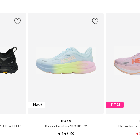
ikostech
Dostupné v mnoha velikostech
Dostupné v 
íku
Přidat do košíku
Přidat
Nové
DEAL
HOKA
EED 4 LITE'
Běžecká obuv 'BONDI 9'
Běžecká obu
4 449 Kč
4 