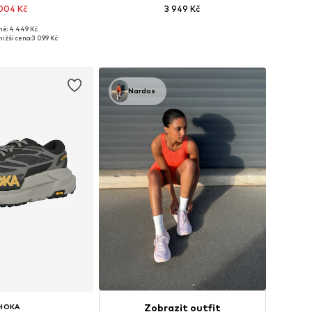
004 Kč
3 949 Kč
+
10
ně: 4 449 Kč
mnoha velikostech
Dostupné v mnoha velikostech
nižší cena:
3 099 Kč
 do košíku
Přidat do košíku
Nardos
Zobrazit outfit
HOKA