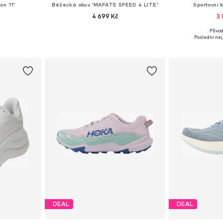
on 11'
Běžecká obuv 'MAFATE SPEED 4 LITE'
Sportovní 
4 699 Kč
3 
Původ
38, 39-39,5, 40
Dostupné v mnoha velikostech
Dostupné v 
Poslední nej
íku
Přidat do košíku
Přidat
DEAL
DEAL