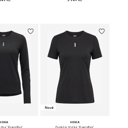
mnoha velikostech
Dostupné v mnoha velikostech
 do košíku
Přidat do košíku
Nové
HOKA
HOKA
ičko 'EveryRun'
Funkční tričko 'EveryRun'