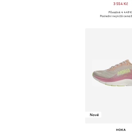
3 554 Kč
+
10
Původně: 4 449 K
Dostupné v mnoha vel
Poslední nejnižší cena:
3
Přidat do koš
Nové
HOKA