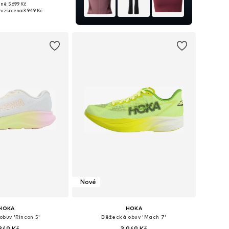
ně: 5 699 Kč
mnoha velikostech
nižší cena:
3 949 Kč
 do košíku
Nové
HOKA
HOKA
buv 'Rincon 5'
Běžecká obuv 'Mach 7'
349 Kč
3 949 Kč