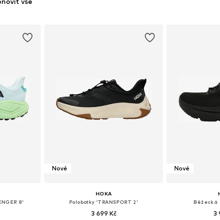
novit vše
Nové
Nové
HOKA
ENGER 8'
Polobotky 'TRANSPORT 2'
Běžecká o
3 699 Kč
3 