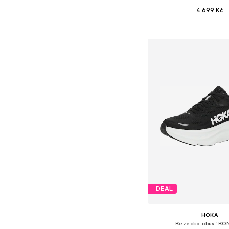
4 699 Kč
Dostupné v mnoha vel
Přidat do koš
DEAL
HOKA
Běžecká obuv 'BON