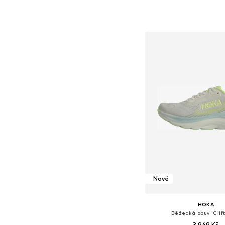
Dostupné v mnoha vel
Přidat do koš
Nové
HOKA
Běžecká obuv 'Clift
3 949 Kč