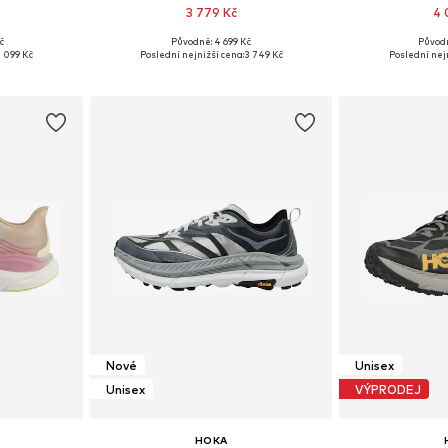
3 779 Kč
4 
č
Původně: 4 699 Kč
Původ
ikostech
Dostupné v mnoha velikostech
Dostupné v 
 099 Kč
Poslední nejnižší cena:
3 749 Kč
Poslední nej
íku
Přidat do košíku
Přidat
Nové
Unisex
Unisex
VÝPRODEJ
HOKA