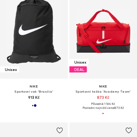
Unisex
Unisex
DEAL
NIKE
NIKE
Sportovní vak 'Brasilia'
Sportovní taška 'Academy Team'
913 Kč
873 Kč
Původně: 1 164 Kč
Poslední nejnižší cena:
873 Kč