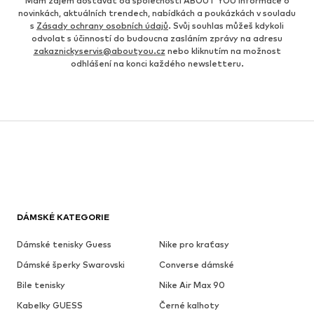
Mám zájem dostávat od společnosti ABOUT YOU informace o
novinkách, aktuálních trendech, nabídkách a poukázkách v souladu
s
Zásady ochrany osobních údajů
. Svůj souhlas můžeš kdykoli
odvolat s účinností do budoucna zasláním zprávy na adresu
zakaznickyservis@aboutyou.cz
nebo kliknutím na možnost
odhlášení na konci každého newsletteru.
DÁMSKÉ KATEGORIE
Dámské tenisky Guess
Nike pro kraťasy
Dámské šperky Swarovski
Converse dámské
Bile tenisky
Nike Air Max 90
Kabelky GUESS
Černé kalhoty