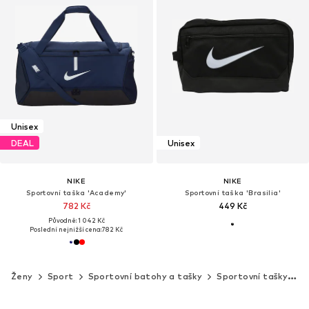
Unisex
DEAL
Unisex
NIKE
NIKE
Sportovní taška 'Academy'
Sportovní taška 'Brasilia'
782 Kč
449 Kč
Původně: 1 042 Kč
Poslední nejnižší cena:
782 Kč
Ženy
Sport
Sportovní batohy a tašky
Sportovní tašky
N