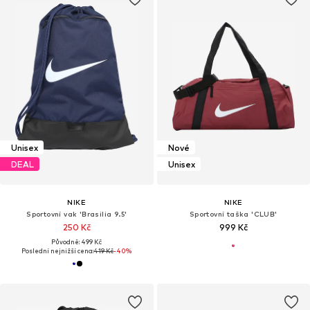
Unisex
Nové
DEAL
Unisex
NIKE
NIKE
Sportovní vak 'Brasilia 9.5'
Sportovní taška 'CLUB'
250 Kč
999 Kč
Původně: 499 Kč
Poslední nejnižší cena:
419 Kč
-40%