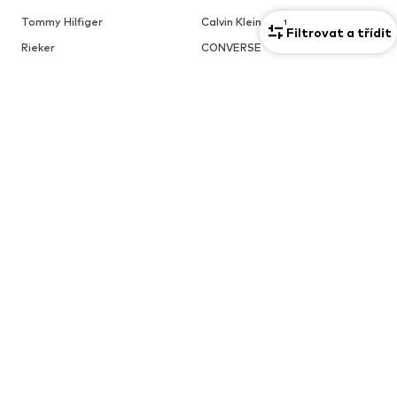
Tommy Hilfiger
Calvin Klein
1
Filtrovat a třídit
Rieker
CONVERSE
OBLÍBENÉ ZNAČKY V TÉTO KATEGORII
Sportovní tašky ADIDAS
Sportovní tašky PUMA
PERFORMANCE
Sportovní tašky UNDER
ARMOUR
OBLÍBENÉ BARVY V TÉTO KATEGORII
Sportovní tašky, černá
Sportovní tašky, pink
DALŠÍ ZAJÍMAVÁ TÉMATA
NIKE
Sportovní tašky, Velké (> 50 l)
Sportovní tašky, Malé (< 25 l)
Sportovní tašky, Fotbal