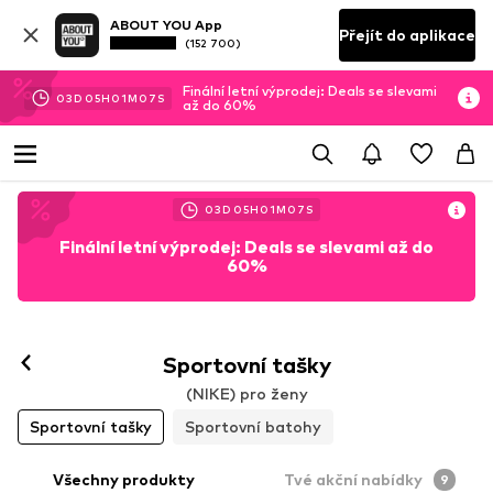
ABOUT YOU App
Přejít do aplikace
(152 700)
Finální letní výprodej: Deals se slevami
03
D
05
H
01
M
06
S
až do 60%
03
D
05
H
01
M
06
S
Finální letní výprodej: Deals se slevami až do
60%
Sportovní tašky
(NIKE) pro ženy
Sportovní tašky
Sportovní batohy
Všechny produkty
Tvé akční nabídky
9