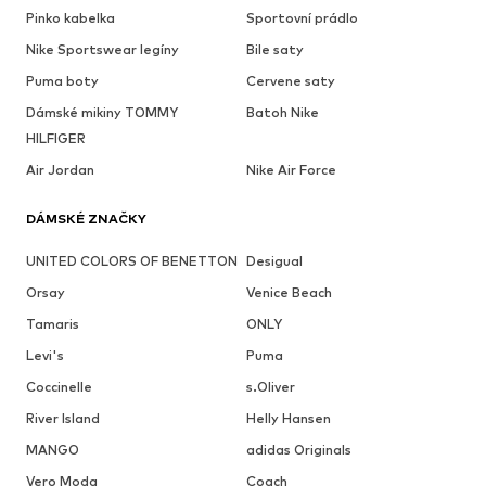
Pinko kabelka
Sportovní prádlo
Nike Sportswear legíny
Bile saty
Puma boty
Cervene saty
Dámské mikiny TOMMY
Batoh Nike
HILFIGER
Air Jordan
Nike Air Force
DÁMSKÉ ZNAČKY
UNITED COLORS OF BENETTON
Desigual
Orsay
Venice Beach
Tamaris
ONLY
Levi's
Puma
Coccinelle
s.Oliver
River Island
Helly Hansen
MANGO
adidas Originals
Vero Moda
Coach