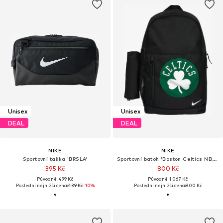
Unisex
Unisex
DEAL
DEAL
NIKE
NIKE
Sportovní taška 'BRSLA'
Sportovní batoh 'Boston Celtics NBA Elemental'
395 Kč
800 Kč
Původně: 499 Kč
Původně: 1 067 Kč
Poslední nejnižší cena:
439 Kč
-10%
Poslední nejnižší cena:
800 Kč