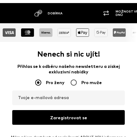
MOŽNOST VR
DOBÍRKA
DNŮ
Nenech si nic ujít!
Přihlas se k odběru našeho newsletteru a získej
exkluzivní nabídky
Pro ženy
Pro muže
Tvoje e-mailová adresa
Zaregistrovat se