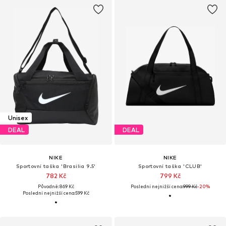
Unisex
DEAL
DEAL
NIKE
NIKE
Sportovní taška 'Brasilia 9.5'
Sportovní taška 'CLUB'
782 Kč
799 Kč
Původně: 869 Kč
Poslední nejnižší cena:
999 Kč
-20%
Poslední nejnižší cena:
599 Kč