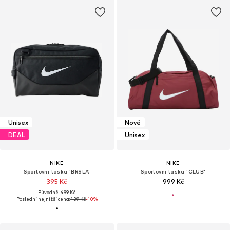
Unisex
Nové
DEAL
Unisex
NIKE
NIKE
Sportovní taška 'BRSLA'
Sportovní taška 'CLUB'
395 Kč
999 Kč
Původně: 499 Kč
Poslední nejnižší cena:
439 Kč
-10%