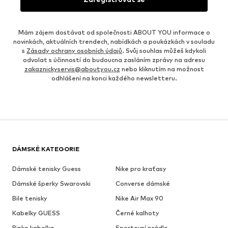
Mám zájem dostávat od společnosti ABOUT YOU informace o
novinkách, aktuálních trendech, nabídkách a poukázkách v souladu
s
Zásady ochrany osobních údajů
. Svůj souhlas můžeš kdykoli
odvolat s účinností do budoucna zasláním zprávy na adresu
zakaznickyservis@aboutyou.cz
nebo kliknutím na možnost
odhlášení na konci každého newsletteru.
DÁMSKÉ KATEGORIE
Dámské tenisky Guess
Nike pro kraťasy
Dámské šperky Swarovski
Converse dámské
Bile tenisky
Nike Air Max 90
Kabelky GUESS
Černé kalhoty
Pinko kabelka
Sportovní prádlo