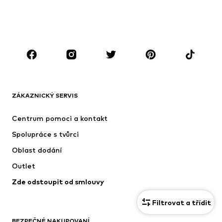
Plavky
Overaly
Móda pro plnoštíhlé
Těhotenská móda
Boty
Sport
Doplňky
Premium
OBLEČENÍ
ZÁKAZNICKÝ SERVIS
Nové
Oblíbené
Šaty
Džíny
Centrum pomoci a kontakt
Trička & topy
Kalhoty
Spolupráce s tvůrci
Bundy
Svetry & pletené oděvy
Oblast dodání
Spodní prádlo
Halenky & tuniky
Outlet
Kabáty
Sukně
Zde odstoupit od smlouvy
Plavky
Mikiny
Blejzry
Overaly
Filtrovat a třídit
Móda pro plnoštíhlé
Těhotenská móda
BEZPEČNÉ NAKUPOVANÍ