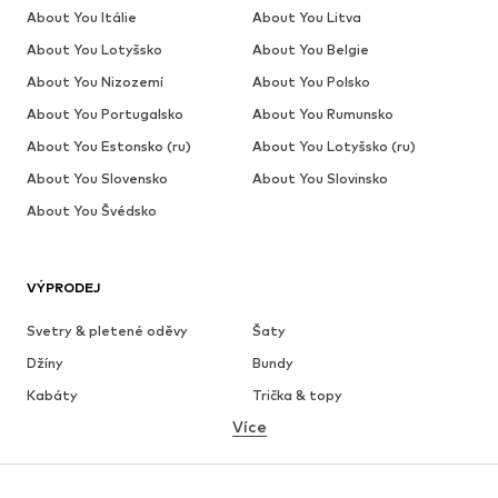
About You Itálie
About You Litva
About You Lotyšsko
About You Belgie
About You Nizozemí
About You Polsko
About You Portugalsko
About You Rumunsko
About You Estonsko (ru)
About You Lotyšsko (ru)
About You Slovensko
About You Slovinsko
About You Švédsko
VÝPRODEJ
Svetry & pletené oděvy
Šaty
Džíny
Bundy
Kabáty
Trička & topy
Více
Kalhoty
Spodní prádlo
Sukně
Halenky & tuniky
Mikiny
Blejzry