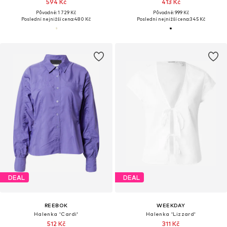
594 Kč
413 Kč
Původně: 1 729 Kč
Původně: 999 Kč
Poslední nejnižší cena:
480 Kč
Poslední nejnižší cena:
345 Kč
DEAL
DEAL
REEBOK
WEEKDAY
Halenka 'Cardi'
Halenka 'Lizzard'
512 Kč
311 Kč