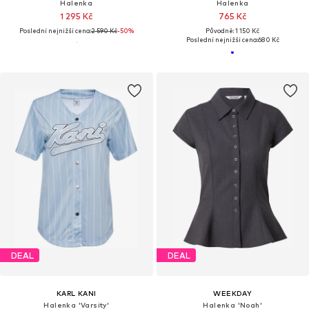
Halenka
Halenka
1 295 Kč
765 Kč
Poslední nejnižší cena:
2 590 Kč
-50%
Původně: 1 150 Kč
Poslední nejnižší cena:
680 Kč
DEAL
DEAL
KARL KANI
WEEKDAY
Halenka 'Varsity'
Halenka 'Noah'