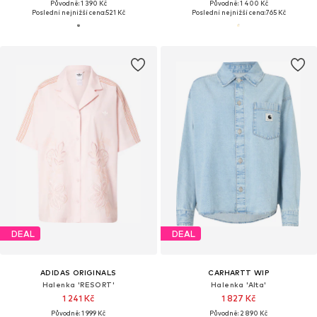
Původně: 1 390 Kč
Původně: 1 400 Kč
Poslední nejnižší cena:
521 Kč
Poslední nejnižší cena:
765 Kč
DEAL
DEAL
ADIDAS ORIGINALS
CARHARTT WIP
Halenka 'RESORT'
Halenka 'Alta'
1 241 Kč
1 827 Kč
Původně: 1 999 Kč
Původně: 2 890 Kč