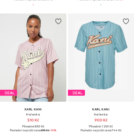
DEAL
DEAL
KARL KANI
KARL KANI
Halenka
Halenka
510 Kč
900 Kč
Původně: 850 Kč
Původně: 1 250 Kč
Poslední nejnižší cena:
595 Kč
-14%
Poslední nejnižší cena:
744 Kč