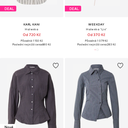
DEAL
DEAL
KARL KANI
WEEKDAY
Halenka
Halenka 'Liv'
Od 720 Kč
Od 370 Kč
Původně: 1 150 Kč
Původně: 1 079 Kč
Poslední nejnižší cena:
680 Kč
Poslední nejnižší cena:
283 Kč
Nové