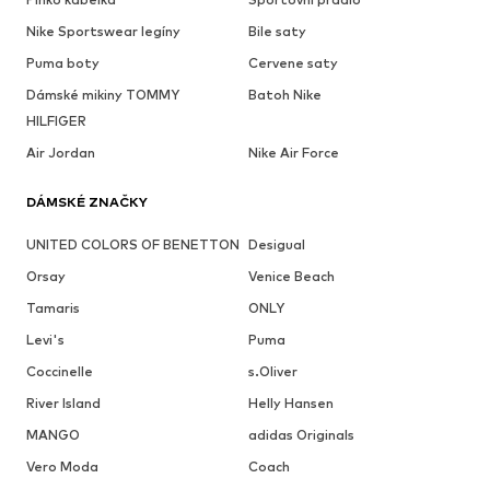
Nike Sportswear legíny
Bile saty
Puma boty
Cervene saty
Dámské mikiny TOMMY
Batoh Nike
HILFIGER
Air Jordan
Nike Air Force
DÁMSKÉ ZNAČKY
UNITED COLORS OF BENETTON
Desigual
Orsay
Venice Beach
Tamaris
ONLY
Levi's
Puma
Coccinelle
s.Oliver
River Island
Helly Hansen
MANGO
adidas Originals
Vero Moda
Coach