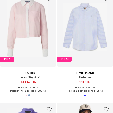
DEAL
DEAL
PEGADOR
TIMBERLAND
Halenka 'Bojnice'
Halenka
Od 1 425 Kč
1 145 Kč
Původně: 1 600 Kč
Původně: 2 290 Kč
Poslední nejnižší cena:
1 283 Kč
Poslední nejnižší cena:
1 145 Kč