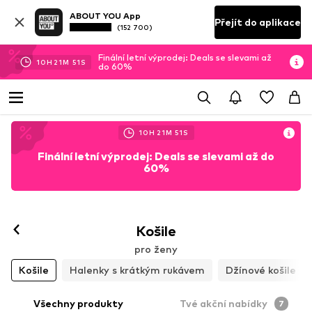
ABOUT YOU App
Přejít do aplikace
(152 700)
Finální letní výprodej: Deals se slevami až
10
H
21
M
50
S
do 60%
10
H
21
M
50
S
Finální letní výprodej: Deals se slevami až do
60%
Košile
pro ženy
Košile
Halenky s krátkým rukávem
Džínové košile
Všechny produkty
Tvé akční nabídky
7