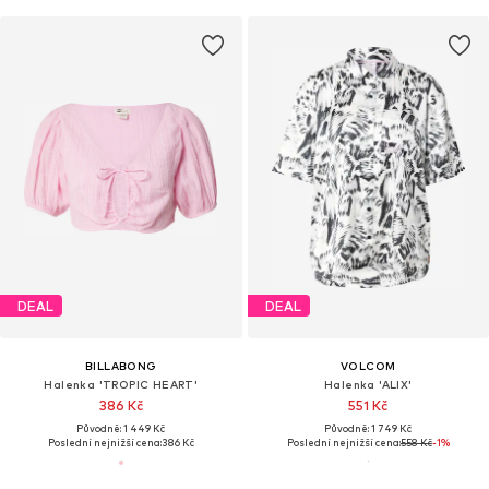
DEAL
DEAL
BILLABONG
VOLCOM
Halenka 'TROPIC HEART'
Halenka 'ALIX'
386 Kč
551 Kč
Původně: 1 449 Kč
Původně: 1 749 Kč
Poslední nejnižší cena:
386 Kč
Poslední nejnižší cena:
558 Kč
-1%