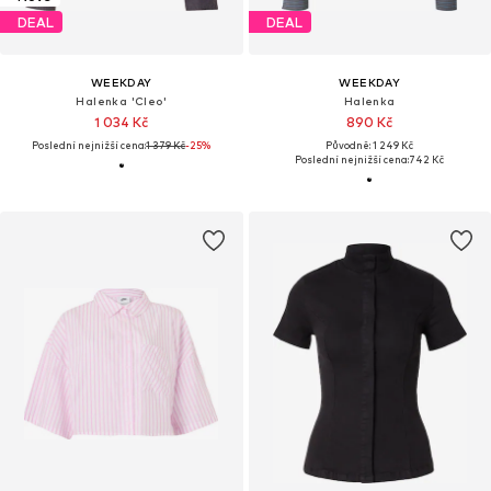
DEAL
DEAL
WEEKDAY
WEEKDAY
Halenka 'Cleo'
Halenka
1 034 Kč
890 Kč
Poslední nejnižší cena:
1 379 Kč
-25%
Původně: 1 249 Kč
Poslední nejnižší cena:
742 Kč