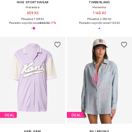
NIKE SPORTSWEAR
TIMBERLAND
Halenka
Halenka
659 Kč
1 145 Kč
Původně: 1 129 Kč
Původně: 2 290 Kč
Poslední nejnižší cena:
800 Kč
-17%
Poslední nejnižší cena:
1 145 Kč
DEAL
DEAL
KARL KANI
BILLABONG