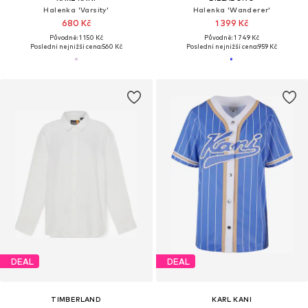
Halenka 'Varsity'
Halenka 'Wanderer'
680 Kč
1 399 Kč
Původně: 1 150 Kč
Původně: 1 749 Kč
Poslední nejnižší cena:
560 Kč
Poslední nejnižší cena:
959 Kč
DEAL
DEAL
TIMBERLAND
KARL KANI