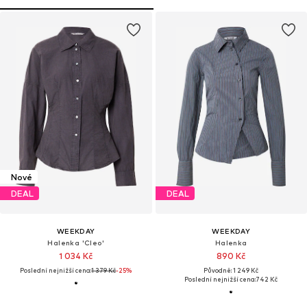
Nové
DEAL
DEAL
WEEKDAY
WEEKDAY
Halenka 'Cleo'
Halenka
1 034 Kč
890 Kč
Poslední nejnižší cena:
1 379 Kč
-25%
Původně: 1 249 Kč
Poslední nejnižší cena:
742 Kč