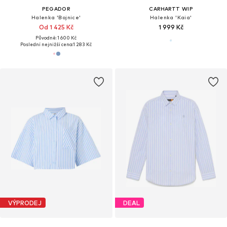
PEGADOR
CARHARTT WIP
Halenka 'Bojnice'
Halenka 'Kaia'
Od 1 425 Kč
1 999 Kč
Původně: 1 600 Kč
Poslední nejnižší cena:
1 283 Kč
VÝPRODEJ
DEAL