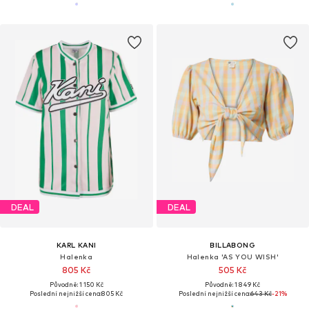
DEAL
DEAL
KARL KANI
BILLABONG
Halenka
Halenka 'AS YOU WISH'
805 Kč
505 Kč
Původně: 1 150 Kč
Původně: 1 849 Kč
Poslední nejnižší cena:
805 Kč
Poslední nejnižší cena:
643 Kč
-21%