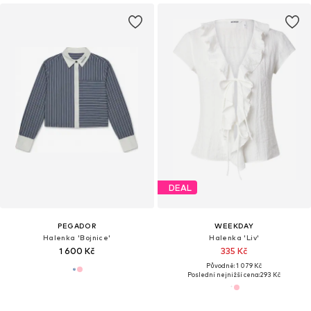
DEAL
PEGADOR
WEEKDAY
Halenka 'Bojnice'
Halenka 'Liv'
1 600 Kč
335 Kč
Původně: 1 079 Kč
Poslední nejnižší cena:
293 Kč