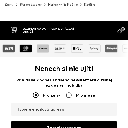
Ženy
Streetwear
Halenky & Košile
Košile
MOŽNOST VR
DOBÍRKA
DNŮ
Nenech si nic ujít!
Přihlas se k odběru našeho newsletteru a získej
exkluzivní nabídky
Pro ženy
Pro muže
Tvoje e-mailová adresa
Zaregistrovat se