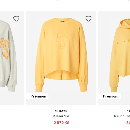
íku
Přidat do košíku
Přidat
Prémium
Prémium
10DAYS
1
Mikina 'LA'
Mikina 'S
2 879 Kč
2 