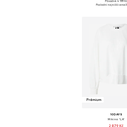
Původně: 4 199 K
Dostupné velikosti: XS, S
Poslední nejnižší cena:
3
Přidat do koš
Prémium
10DAYS
Mikina 'LA'
2 879 Kč