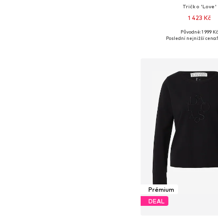
Tričko 'Love'
1 423 Kč
Původně: 1 999 K
Dostupné velikosti: S, 
Poslední nejnižší cena:
Přidat do koš
Prémium
DEAL