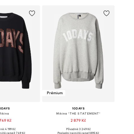
Prémium
0DAYS
10DAYS
Mikina
Mikina 'THE STATEMENT'
749 Kč
2 879 Kč
ně: 4 199 Kč
Původně: 3 249 Kč
osti: XS, S, M, L, XL
Dostupné velikosti: XS, M, L, XL
ižší cena:
3 749 Kč
Poslední nejnižší cena:
1 895 Kč