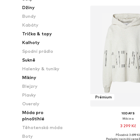
Džíny
Bundy
Kabáty
Trička & topy
Kalhoty
Spodní prádlo
Sukně
Halenky & tuniky
Mikiny
Blejzry
Plavky
Prémium
Overaly
Móda pro
10DAYS
plnoštíhlé
Mikina
3 299 Kč
Těhotenská móda
Původně: 3 699 K
Boty
Dostupné velikosti: XS, S
Poslední nejnižší cena:
3