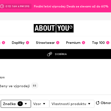
Finální letní výprodej: Deals se slevami až do 60%
01
D
16
H
49
M
57
S
ABOUT
YOU
t
Doplňky
Streetwear
Premium
Top 100
DOBÍRKA
o
ays
ženy ve výprodeji
55
Obnov
Značka
Vzor
Vlastnosti produktu
1