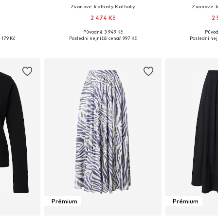
Zvonové kalhoty Kalhoty
Zvonové k
2 474 Kč
2 
č
Původně: 3 949 Kč
Původ
M, L, XL
Dostupné velikosti: 34, 36, 38, 40, 42
Dostupné velikos
1 179 Kč
Poslední nejnižší cena:
1 997 Kč
Poslední nej
íku
Přidat do košíku
Přidat
Prémium
Prémium