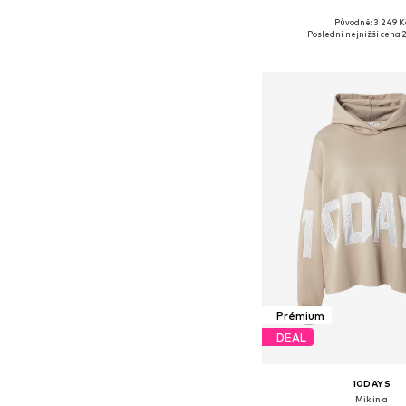
Původně: 3 249 K
Dostupné velikosti: XS, S
Poslední nejnižší cena:
2
Přidat do koš
Prémium
DEAL
10DAYS
Mikina