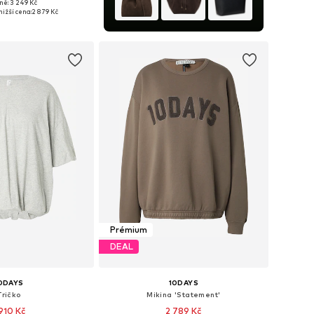
ně: 3 249 Kč
osti: XS, S, M, L, XL
nižší cena:
2 879 Kč
 do košíku
Prémium
DEAL
0DAYS
10DAYS
Tričko
Mikina 'Statement'
 910 Kč
2 789 Kč