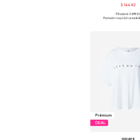
3 144 Kč
Původně: 3 699 K
Dostupné velikosti: XS, S
Poslední nejnižší cena:
3 
Přidat do koš
Prémium
DEAL
10DAYS