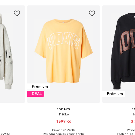
Prémium
DEAL
Prémium
10DAYS
1
Tričko
1 599 Kč
3 
č
Původně: 1 999 Kč
Původ
, M, L, XL
Dostupné velikosti: XS, S, M, L
Dostupné velik
 299 Kč
Poslední nejnižší cena:
1 179 Kč
Poslední nejn