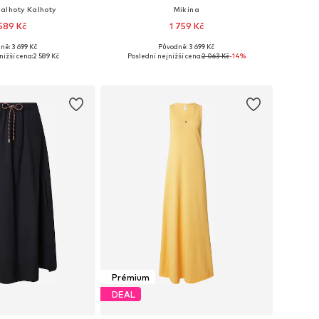
alhoty Kalhoty
Mikina
589 Kč
1 759 Kč
ně: 3 699 Kč
Původně: 3 699 Kč
ti: 34, 36, 38, 40, 42
Dostupné velikosti: XS, S, M, L
nižší cena:
2 589 Kč
Poslední nejnižší cena:
2 063 Kč
-14%
 do košíku
Přidat do košíku
Prémium
DEAL