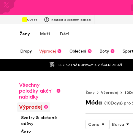
Outlet
Kontakt a centrum pomoci
Ženy
Muži
Děti
Dropy
Výprodej
Oblečení
Boty
Spor
BEZPLATNÁ DOPRAVA* & VRÁCENÍ ZBOŽÍ
Všechny
Nekonečné lét
položky akční
Ženy
Výprodej
10D
nabídky
Móda
(10Days) pro 
Výprodej
Svetry & pletené
oděvy
Cena
Barva
Šaty