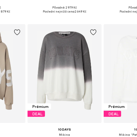
č
Původně: 2 979 Kč
Původ
, M, L, XL
Dostupné velikosti: XS, S, M, L, XL
Dostupné velik
 879 Kč
Poslední nejnižší cena:
2 649 Kč
Poslední nej
íku
Přidat do košíku
Přidat
Prémium
Prémium
DEAL
DEAL
10DAYS
1
Mikina
Mikina 'Pe