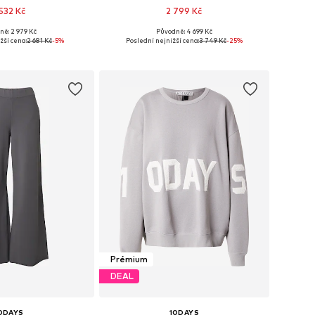
 532 Kč
2 799 Kč
ně: 2 979 Kč
Původně: 4 699 Kč
osti: XS, S, M, L, XL
Dostupné velikosti: 34, 36, 38, 40, 42
žší cena:
2 681 Kč
-5%
Poslední nejnižší cena:
3 749 Kč
-25%
 do košíku
Přidat do košíku
Prémium
DEAL
0DAYS
10DAYS