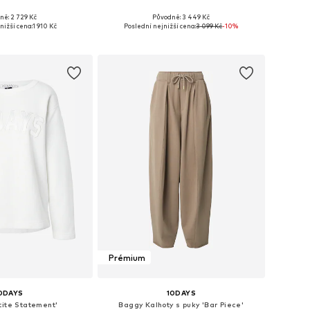
ně: 2 729 Kč
Původně: 3 449 Kč
osti: XS, S, M, L, XL
Dostupné velikosti: XS, S, M, L, XL
nižší cena:
1 910 Kč
Poslední nejnižší cena:
3 099 Kč
-10%
 do košíku
Přidat do košíku
Prémium
0DAYS
10DAYS
tite Statement'
Baggy Kalhoty s puky 'Bar Piece'