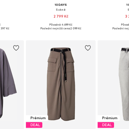
10DAYS
1
Sukně
2 799 Kč
3 
č
Původně: 4 699 Kč
Původ
, M, L, XL
Dostupné velikosti: 34, 36, 38
Dostupné v
1 397 Kč
Poslední nejnižší cena:
2 099 Kč
Poslední nej
íku
Přidat do košíku
Přidat
Prémium
Prémium
DEAL
DEAL