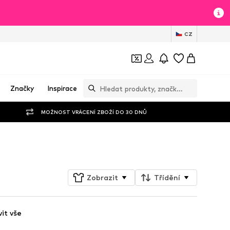
CZ
Značky
Inspirace
MOŽNOST VRÁCENÍ ZBOŽÍ DO 30 DNŮ
Sledovat
Zobrazit
Třídění
it vše