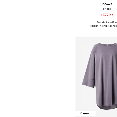
10DAYS
Tričko
1 572 Kč
Původně: 4 699 K
Dostupné velikosti: XS, S
Poslední nejnižší cena:
Přidat do koš
Prémium