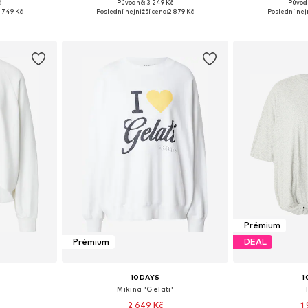
č
Původně: 3 249 Kč
Původ
, M, L, XL
Dostupné velikosti: XS, S, M, L, XL
Dostupné velik
 749 Kč
Poslední nejnižší cena:
2 879 Kč
Poslední nej
íku
Přidat do košíku
Přidat
Prémium
Prémium
DEAL
10DAYS
1
Mikina 'Gelati'
2 649 Kč
1