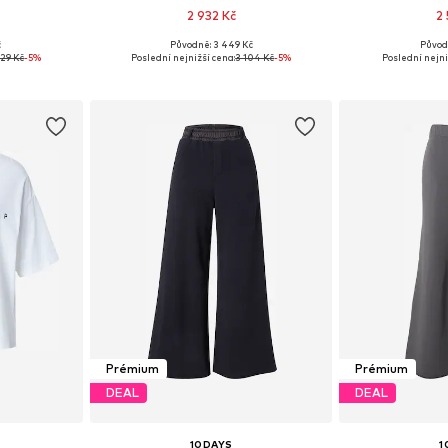
2 932 Kč
2
č
Původně: 3 449 Kč
Původ
, M, L, XL
Dostupné velikosti: XS, S, M, L, XL
Dostupné velik
329 Kč
-5%
Poslední nejnižší cena:
3 104 Kč
-5%
Poslední nejni
íku
Přidat do košíku
Přidat
Prémium
Prémium
DEAL
DEAL
10DAYS
1