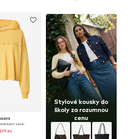
 do košíku
Přidat do košíku
Stylové kousky do
školy za rozumnou
cenu
0DAYS
tatement Love'
879 Kč