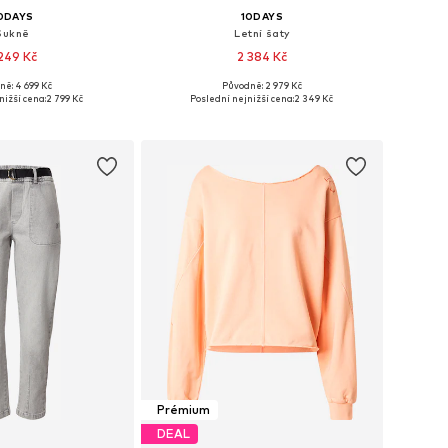
0DAYS
10DAYS
Sukně
Letní šaty
249 Kč
2 384 Kč
ně: 4 699 Kč
Původně: 2 979 Kč
elikosti: 36, 38
Dostupné velikosti: 36, 38
nižší cena:
2 799 Kč
Poslední nejnižší cena:
2 349 Kč
 do košíku
Přidat do košíku
Prémium
DEAL