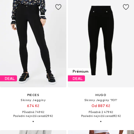
Prémium
DEAL
DEAL
PIECES
HUGO
Skinny Jeggíny
Skinny Jeggíny '931'
674 Kč
Od 887 Kč
Původně: 749 Kč
Původně: 2 479 Kč
Poslední nejnižší cena:
629 Kč
Poslední nejnižší cena:
692 Kč