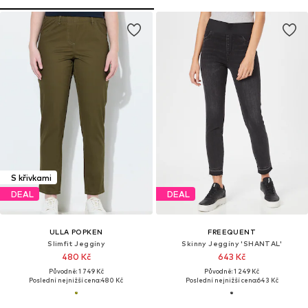
S křivkami
DEAL
DEAL
ULLA POPKEN
FREEQUENT
Slimfit Jeggíny
Skinny Jeggíny 'SHANTAL'
480 Kč
643 Kč
Původně: 1 749 Kč
Původně: 1 249 Kč
Poslední nejnižší cena:
480 Kč
Poslední nejnižší cena:
643 Kč