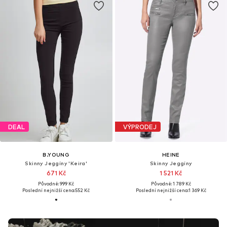
DEAL
VÝPRODEJ
B.YOUNG
HEINE
Skinny Jeggíny 'Keira'
Skinny Jeggíny
671 Kč
1 521 Kč
Původně: 999 Kč
Původně: 1 789 Kč
Poslední nejnižší cena:
552 Kč
Poslední nejnižší cena:
1 369 Kč