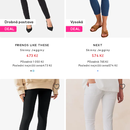
Drobná postava
Vysoká
DEAL
DEAL
FRIENDS LIKE THESE
NEXT
Skinny Jeggíny
Skinny Jeggíny
473 Kč
574 Kč
Původně: 1 050 Kč
Původně: 765 Kč
Poslední nejnižší cena:
473 Kč
Poslední nejnižší cena:
574 Kč