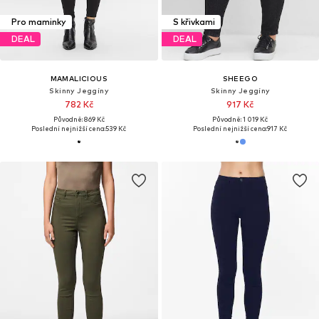
Pro maminky
S křivkami
DEAL
DEAL
MAMALICIOUS
SHEEGO
Skinny Jeggíny
Skinny Jeggíny
782 Kč
917 Kč
Původně: 869 Kč
Původně: 1 019 Kč
Poslední nejnižší cena:
539 Kč
Poslední nejnižší cena:
917 Kč