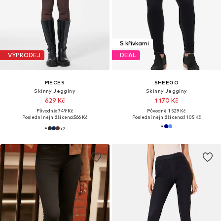
S křivkami
VÝPRODEJ
DEAL
PIECES
SHEEGO
Skinny Jeggíny
Skinny Jeggíny
629 Kč
1 170 Kč
Původně: 749 Kč
Původně: 1 529 Kč
Poslední nejnižší cena:
566 Kč
Poslední nejnižší cena:
1 105 Kč
+
2