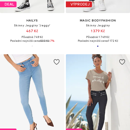
DEAL
VÝPRODEJ
HAILYS
MAGIC BODYFASHION
Skinny Jeggíny 'Jeggy'
Skinny Jeggíny
467 Kč
1 379 Kč
Původně: 749 Kč
Původně: 1 749 Kč
Poslední nejnižší cena:
503 Kč
-7%
Poslední nejnižší cena:
1 172 Kč