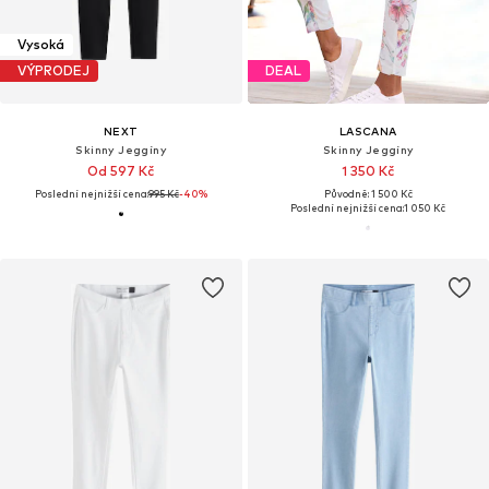
Vysoká
VÝPRODEJ
DEAL
NEXT
LASCANA
Skinny Jeggíny
Skinny Jeggíny
Od 597 Kč
1 350 Kč
Poslední nejnižší cena:
995 Kč
-40%
Původně: 1 500 Kč
Poslední nejnižší cena:
1 050 Kč