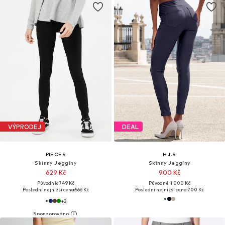
VÝPRODEJ
DEAL
PIECES
H.I.S
Skinny Jeggíny
Skinny Jeggíny
629 Kč
900 Kč
Původně: 749 Kč
Původně: 1 000 Kč
Poslední nejnižší cena:
566 Kč
Poslední nejnižší cena:
700 Kč
+
2