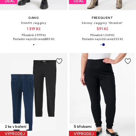
DEAL
DEAL
GANG
FREEQUENT
Slimfit Jeggíny
Skinny Jeggíny 'Shantal'
1 319 Kč
591 Kč
Původně: 2 979 Kč
Původně: 1 249 Kč
Poslední nejnižší cena:
880 Kč
Poslední nejnižší cena:
333 Kč
2 ks v balení
S křivkami
VÝPRODEJ
VÝPRODEJ