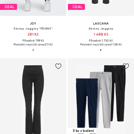
DEAL
DEAL
JDY
LASCANA
Skinny Jeggíny 'PENNY'
Skinny Jeggíny
281 Kč
1 488 Kč
Původně: 799 Kč
Původně: 1 750 Kč
Poslední nejnižší cena:
211 Kč
Poslední nejnižší cena:
1 138 Kč
3 ks v balení