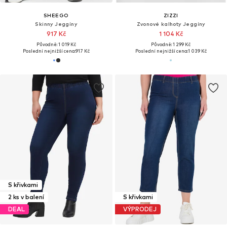
SHEEGO
ZIZZI
Skinny Jeggíny
Zvonové kalhoty Jeggíny
917 Kč
1 104 Kč
Původně: 1 019 Kč
Původně: 1 299 Kč
Poslední nejnižší cena:
917 Kč
Poslední nejnižší cena:
1 039 Kč
S křivkami
2 ks v balení
S křivkami
DEAL
VÝPRODEJ