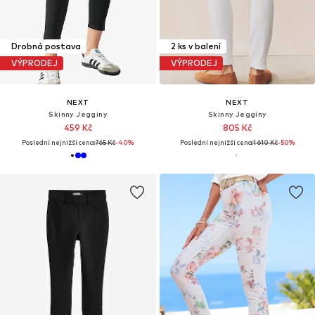
Drobná postava
2 ks v balení
VÝPRODEJ
VÝPRODEJ
NEXT
NEXT
Skinny Jeggíny
Skinny Jeggíny
459 Kč
805 Kč
Poslední nejnižší cena:
765 Kč
-40%
Poslední nejnižší cena:
1 610 Kč
-50%