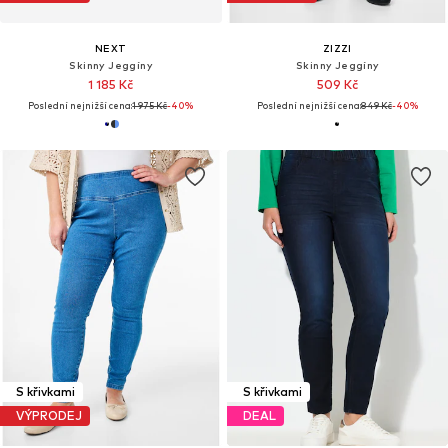
NEXT
ZIZZI
Skinny Jeggíny
Skinny Jeggíny
1 185 Kč
509 Kč
Poslední nejnižší cena:
1 975 Kč
-40%
Poslední nejnižší cena:
849 Kč
-40%
S křivkami
S křivkami
VÝPRODEJ
DEAL