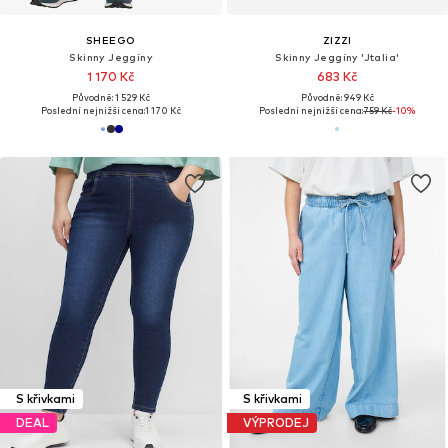
SHEEGO
ZIZZI
Skinny Jeggíny
Skinny Jeggíny 'Jtalia'
1 170 Kč
683 Kč
Původně: 1 529 Kč
Původně: 949 Kč
Poslední nejnižší cena:
1 170 Kč
Poslední nejnižší cena:
759 Kč
-10%
S křivkami
S křivkami
DEAL
VÝPRODEJ