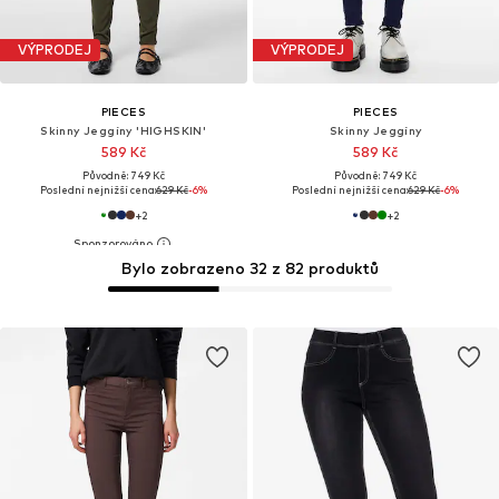
VÝPRODEJ
VÝPRODEJ
PIECES
PIECES
Skinny Jeggíny 'HIGHSKIN'
Skinny Jeggíny
589 Kč
589 Kč
Původně: 749 Kč
Původně: 749 Kč
Poslední nejnižší cena:
629 Kč
-6%
Poslední nejnižší cena:
629 Kč
-6%
+
2
+
2
Bylo zobrazeno 32 z 82 produktů