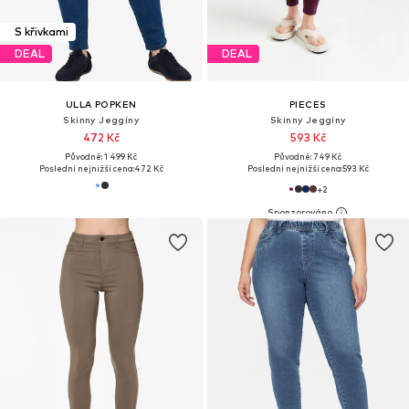
S křivkami
DEAL
DEAL
ULLA POPKEN
PIECES
Skinny Jeggíny
Skinny Jeggíny
472 Kč
593 Kč
Původně: 1 499 Kč
Původně: 749 Kč
Poslední nejnižší cena:
472 Kč
Poslední nejnižší cena:
593 Kč
+
2