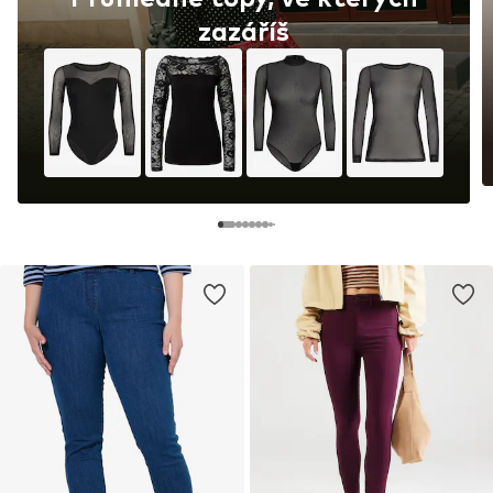
zazáříš