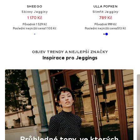
SHEEGO
ULLA POPKEN
Skinny Jeggíny
Slimfit Jeggíny
1 170 Kč
789 Kč
Původně: 1 529 Kč
Původně: 999 Kč
Poslední nejnižší cena:
1 105 Kč
Poslední nejnižší cena:
513 Kč
OBJEV TRENDY A NEJLEPŠÍ ZNAČKY
Inspirace pro Jeggings
Průhledné topy, ve kterých