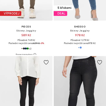
S křivkami
VÝPRODEJ
DEAL
PIECES
SHEEGO
Skinny Jeggíny
Skinny Jeggíny
589 Kč
978 Kč
Původně: 749 Kč
Původně: 1 279 Kč
Poslední nejnižší cena:
629 Kč
-6%
Poslední nejnižší cena:
978 Kč
+
2