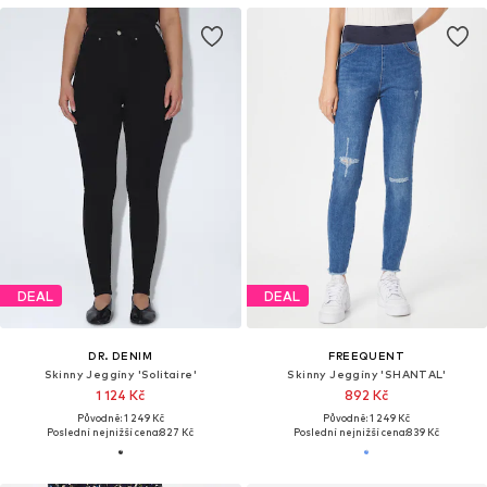
DEAL
DEAL
DR. DENIM
FREEQUENT
Skinny Jeggíny 'Solitaire'
Skinny Jeggíny 'SHANTAL'
1 124 Kč
892 Kč
Původně: 1 249 Kč
Původně: 1 249 Kč
Poslední nejnižší cena:
827 Kč
Poslední nejnižší cena:
839 Kč