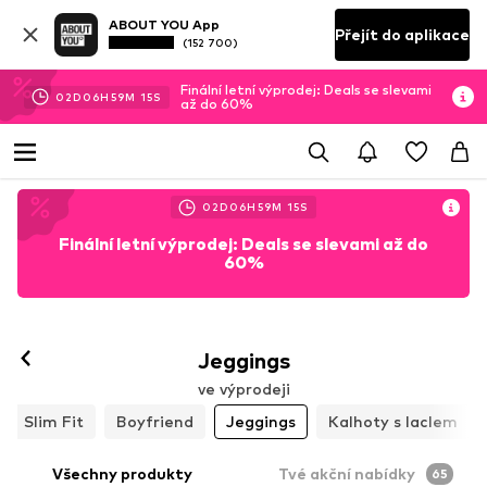
ABOUT YOU App
Přejít do aplikace
(152 700)
Finální letní výprodej: Deals se slevami
02
D
06
H
59
M
13
S
až do 60%
02
D
06
H
59
M
13
S
Finální letní výprodej: Deals se slevami až do
60%
Jeggings
ve výprodeji
Slim Fit
Boyfriend
Jeggings
Kalhoty s laclem
Všechny produkty
Tvé akční nabídky
65