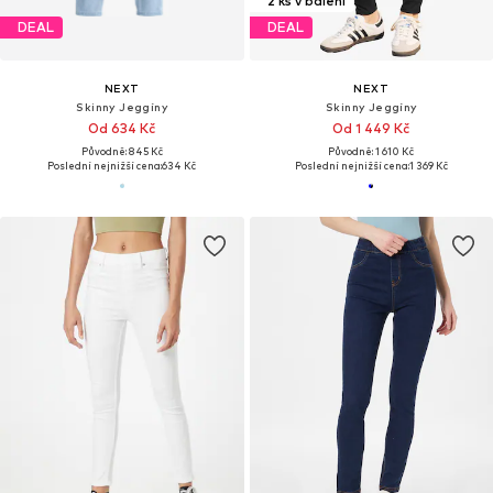
2 ks v balení
DEAL
DEAL
NEXT
NEXT
Skinny Jeggíny
Skinny Jeggíny
Od 634 Kč
Od 1 449 Kč
Původně: 845 Kč
Původně: 1 610 Kč
Poslední nejnižší cena:
634 Kč
Poslední nejnižší cena:
1 369 Kč