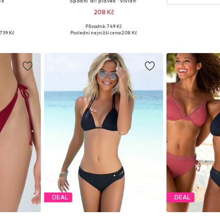
ek
Spodní díl plavek 'Vivian'
208 Kč
Původně: 749 Kč
M, L, XL
Dostupné velikosti: XS, S, M, L, XL
739 Kč
Poslední nejnižší cena:
208 Kč
íku
Přidat do košíku
DEAL
DEAL