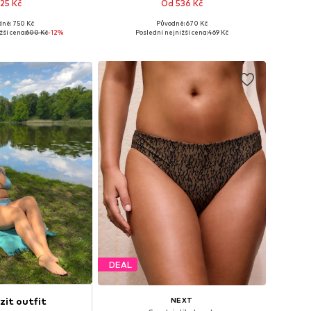
25 Kč
Od 536 Kč
dně: 750 Kč
Původně: 670 Kč
ti: XS, S, M, XL, XXL
Dostupné velikosti: XS, M, L, XL
žší cena:
600 Kč
-12%
Poslední nejnižší cena:
469 Kč
 do košíku
Přidat do košíku
DEAL
zit outfit
NEXT