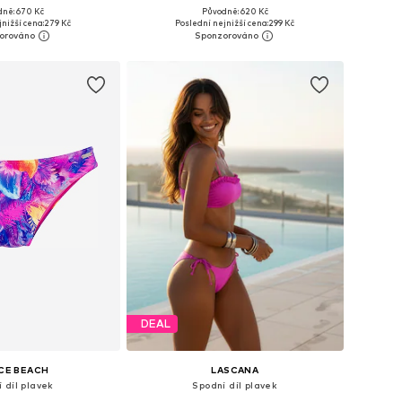
dně: 670 Kč
Původně: 620 Kč
: M, XXL, XXXL, 4XL, 5XL
Dostupné v mnoha velikostech
nižší cena:
279 Kč
Poslední nejnižší cena:
299 Kč
 do košíku
Přidat do košíku
DEAL
CE BEACH
LASCANA
 díl plavek
Spodní díl plavek