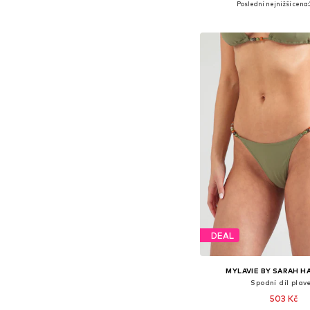
Poslední nejnižší cena:
Přidat do koš
DEAL
MYLAVIE BY SARAH H
Spodní díl plav
503 Kč