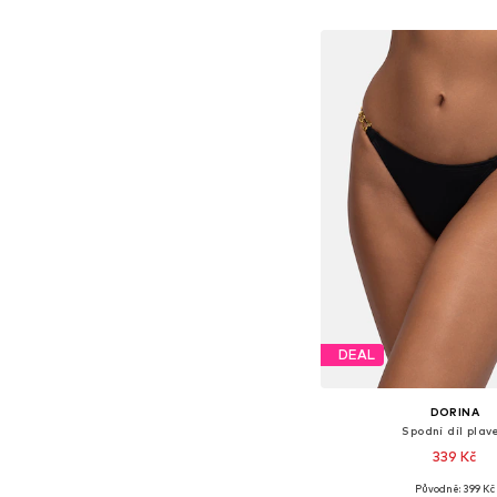
Přidat do koš
DEAL
DORINA
Spodní díl plav
339 Kč
Původně: 399 Kč
Dostupné velikosti: S