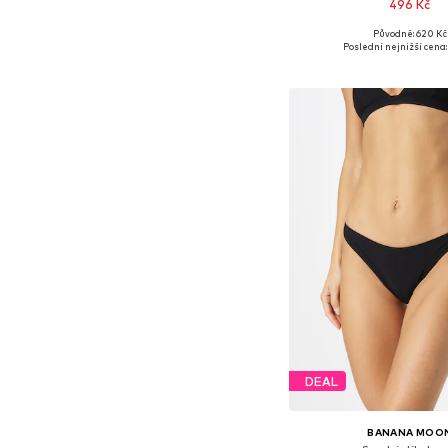
496 Kč
Původně: 620 Kč
Dostupné v mnoha vel
Poslední nejnižší cena:
Přidat do koš
DEAL
BANANA MOO