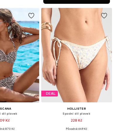
 do košíku
DEAL
ASCANA
HOLLISTER
 díl plavek
Spodní díl plavek
09 Kč
228 Kč
ně: 870 Kč
Původně: 649 Kč
i: XS, S, M, L, XL, XXL
Dostupné velikosti: XS, S, M, L