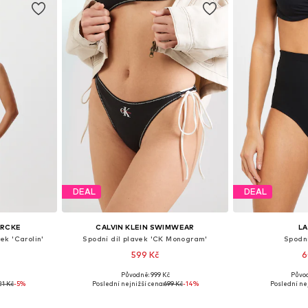
DEAL
DEAL
ERCKE
CALVIN KLEIN SWIMWEAR
L
ek 'Carolin'
Spodní díl plavek 'CK Monogram'
Spodní
599 Kč
6
Původně: 999 Kč
Původ
 M, XL, XXL
Dostupné velikosti: XS, S, M, L, XL
Dostupné velikost
21 Kč
-5%
Poslední nejnižší cena:
699 Kč
-14%
Poslední nej
íku
Přidat do košíku
Přidat