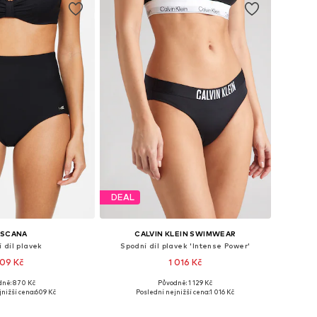
DEAL
ASCANA
CALVIN KLEIN SWIMWEAR
 díl plavek
Spodní díl plavek 'Intense Power'
09 Kč
1 016 Kč
ně: 870 Kč
Původně: 1 129 Kč
i: S, S-M, L-XL, XL-XXL
Dostupné velikosti: XS, S, M, L
nižší cena:
609 Kč
Poslední nejnižší cena:
1 016 Kč
 do košíku
Přidat do košíku