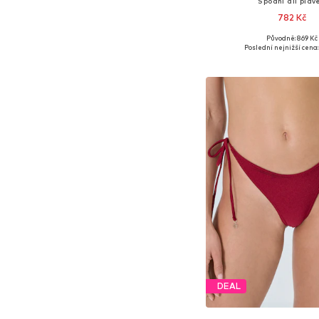
Spodní díl plav
782 Kč
Původně: 869 Kč
Dostupné velikosti: S, 
Poslední nejnižší cena:
Přidat do koš
DEAL