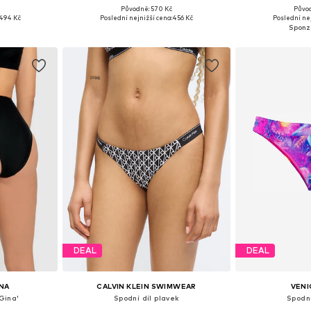
+
4
Původně: 570 Kč
Půvo
M, L, XL
Dostupné v mnoha velikostech
Dostupné velikosti
494 Kč
Poslední nejnižší cena:
456 Kč
Poslední nej
íku
Přidat do košíku
Přidat
DEAL
DEAL
NA
CALVIN KLEIN SWIMWEAR
VENI
'Gina'
Spodní díl plavek
Spodní