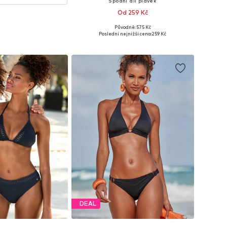
Spodní díl plavek
Od 259 Kč
+
15
Původně: 575 Kč
Dostupné v mnoha velikostech
Poslední nejnižší cena:
259 Kč
Přidat do košíku
DEAL