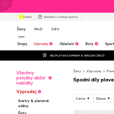
Outlet
Kontakt a centrum pomoci
Ženy
Muži
Děti
Dropy
Výprodej
Oblečení
Boty
Spor
BEZPLATNÁ DOPRAVA* & VRÁCENÍ ZBOŽÍ
Ženy
Výprodej
Plav
Všechny
položky akční
Spodní díly plav
nabídky
Výprodej
Cena
Sleva
Svetry & pletené
oděvy
Šaty