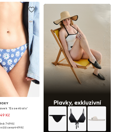
Plavky, exkluzivní
ROXY
lavek 'Essentials'
49 Kč
dně: 749 Kč
likosti: S, M, L
nižší cena:
449 Kč