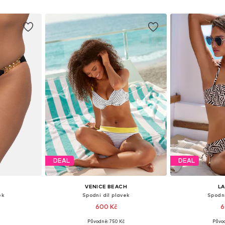
íku
Přidat do košíku
Přidat
DEAL
DEAL
VENICE BEACH
L
ek
Spodní díl plavek
Spodní
600 Kč
6
Původně: 750 Kč
Původ
, M, L
Dostupné velikosti: XS, M, L, XL
Dostupné velikost