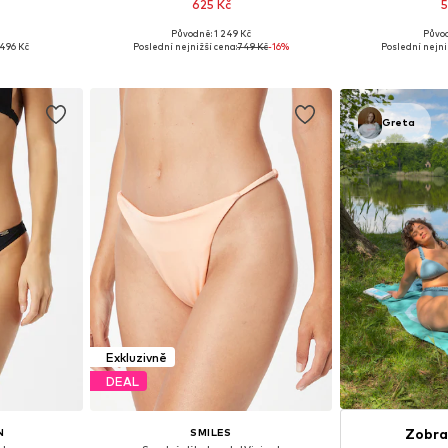
625 Kč
5
Původně: 1 249 Kč
Půvo
ikostech
Dostupné velikosti: S, M, L, XL
Dostupné velikos
496 Kč
Poslední nejnižší cena:
749 Kč
-16%
Poslední nejni
íku
Přidat do košíku
Přidat
Greta
Exkluzivně
DEAL
Zobra
N
SMILES