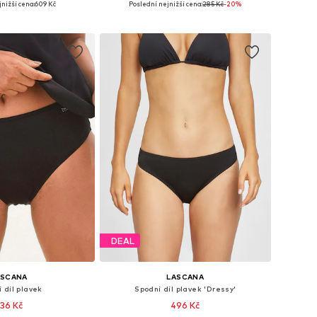
nižší cena:
609 Kč
Poslední nejnižší cena:
285 Kč
-20%
 do košíku
Přidat do košíku
DEAL
ASCANA
LASCANA
 díl plavek
Spodní díl plavek 'Dressy'
36 Kč
496 Kč