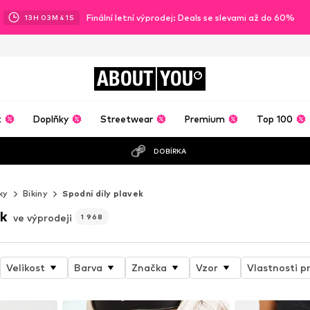
Finální letní výprodej: Deals se slevami až do 60%
13
H
03
M
39
S
ABOUT
YOU
t
Doplňky
Streetwear
Premium
Top 100
DOBÍRKA
ky
Bikiny
Spodní díly plavek
ek
ve výprodeji
1 968
Velikost
Barva
Značka
Vzor
Vlastnosti p