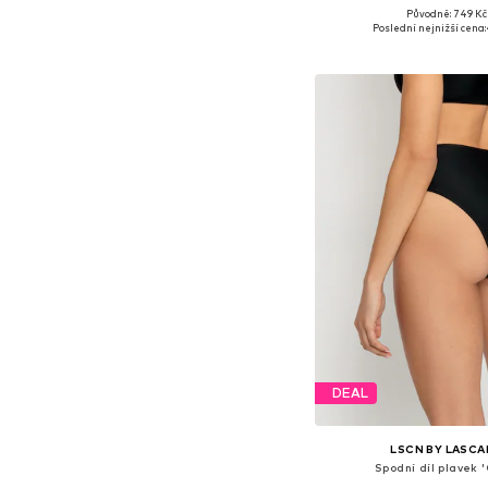
Původně: 749 Kč
Dostupné velikosti: S, 
Poslední nejnižší cena:
Přidat do koš
DEAL
LSCN BY LASCA
Spodní díl plavek 