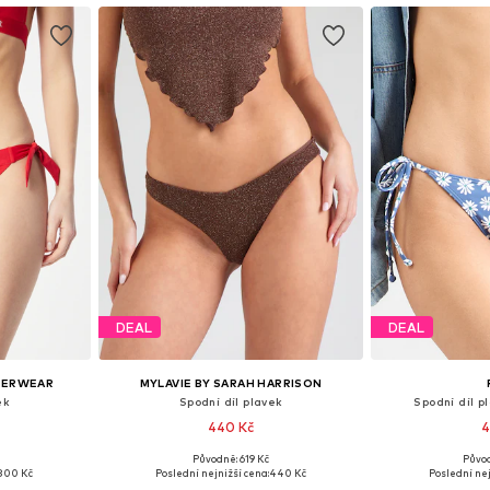
DEAL
DEAL
DERWEAR
MYLAVIE BY SARAH HARRISON
ek
Spodní díl plavek
Spodní díl p
440 Kč
4
Původně: 619 Kč
Půvo
, M, L, XL
Dostupné velikosti: XS, S, M, L
Dostupné ve
800 Kč
Poslední nejnižší cena:
440 Kč
Poslední nej