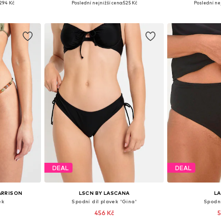
294 Kč
Poslední nejnižší cena:
525 Kč
Poslední nej
íku
Přidat do košíku
Přidat
DEAL
DEAL
ARRISON
LSCN BY LASCANA
L
ek
Spodní díl plavek 'Gina'
Spodní
456 Kč
5