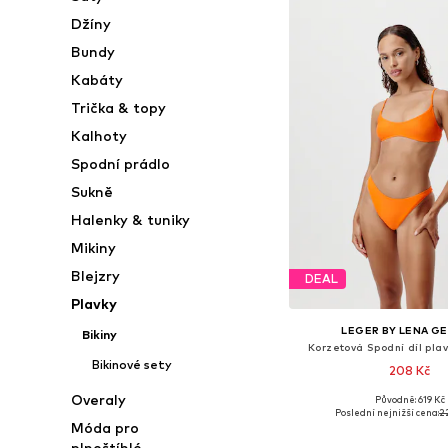
Džíny
Bundy
Kabáty
Trička & topy
Kalhoty
Spodní prádlo
Sukně
Halenky & tuniky
Mikiny
Blejzry
DEAL
Plavky
LEGER BY LENA G
Bikiny
Korzetová Spodní díl plav
Bikinové sety
208 Kč
Overaly
Původně: 619 Kč
Dostupné velikosti: XS, S,
Poslední nejnižší cena:
2
Móda pro
Přidat do koš
plnoštíhlé