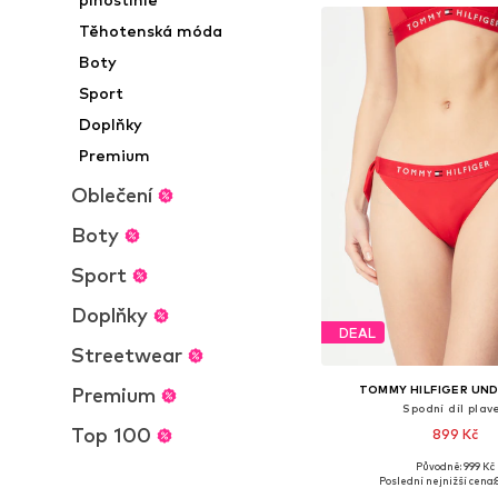
Těhotenská móda
Boty
Sport
Doplňky
Premium
Oblečení
Boty
Sport
Doplňky
DEAL
Streetwear
TOMMY HILFIGER UN
Premium
Spodní díl plav
Top 100
899 Kč
Původně: 999 Kč
Dostupné velikosti: XS, S
Poslední nejnižší cena: