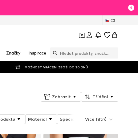
CZ
Značky
Inspirace
MOŽNOST VRÁCENÍ ZBOŽÍ DO 30 DNŮ
Zobrazit
Třídění
roduktu
Materiál
Speciální velikosti
Více filtrů
Druh ramín