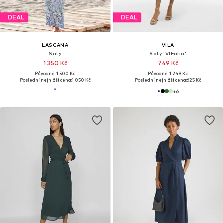
DEAL
DEAL
LASCANA
VILA
Šaty
Šaty 'VIFalia'
1 350 Kč
749 Kč
Původně: 1 500 Kč
Původně: 1 249 Kč
Poslední nejnižší cena:
1 050 Kč
Poslední nejnižší cena:
625 Kč
+
6