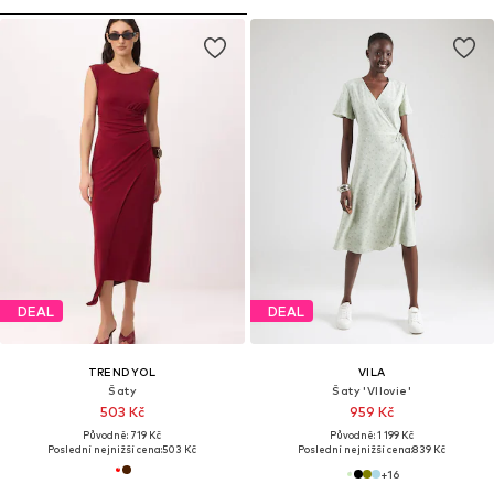
DEAL
DEAL
TRENDYOL
VILA
Šaty
Šaty 'VIlovie'
503 Kč
959 Kč
Původně: 719 Kč
Původně: 1 199 Kč
Poslední nejnižší cena:
503 Kč
Poslední nejnižší cena:
839 Kč
+
16