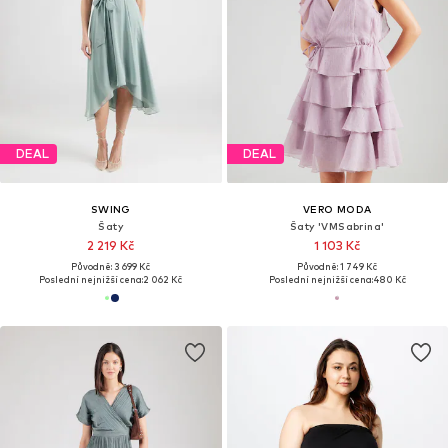
DEAL
DEAL
SWING
VERO MODA
Šaty
Šaty 'VMSabrina'
2 219 Kč
1 103 Kč
Původně: 3 699 Kč
Původně: 1 749 Kč
Poslední nejnižší cena:
2 062 Kč
Poslední nejnižší cena:
480 Kč