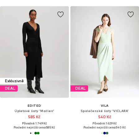
Exkluzivně
DEAL
DEAL
EDITED
VILA
Úpletové šaty 'Mailien'
Společenské šaty 'VICLARA'
585 Kč
540 Kč
Původně: 1 749 Kč
Původně: 1 629 Kč
Poslední nejnižší cena:
585 Kč
Poslední nejnižší cena:
540 Kč