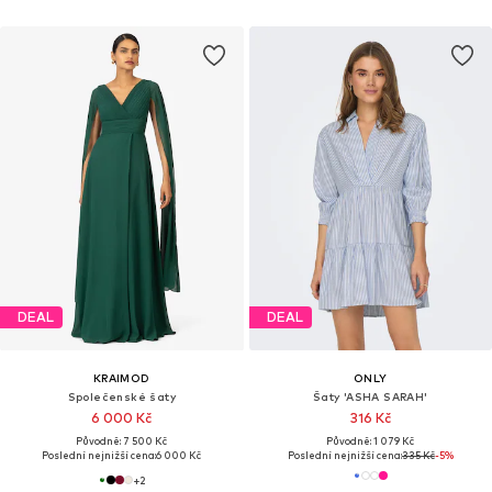
DEAL
DEAL
KRAIMOD
ONLY
Společenské šaty
Šaty 'ASHA SARAH'
6 000 Kč
316 Kč
Původně: 7 500 Kč
Původně: 1 079 Kč
Poslední nejnižší cena:
6 000 Kč
Poslední nejnižší cena:
335 Kč
-5%
+
2