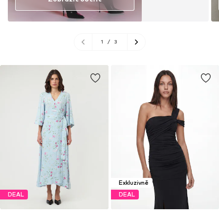
1
/
3
Exkluzivně
DEAL
DEAL