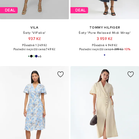
DEAL
DEAL
VILA
TOMMY HILFIGER
Šaty 'VIFalia'
Šaty 'Pure Relaxed Midi Wrap'
937 Kč
3 959 Kč
Původně: 1 249 Kč
Původně: 4 949 Kč
Poslední nejnižší cena:
749 Kč
Poslední nejnižší cena:
4 399 Kč
-10%
+
6