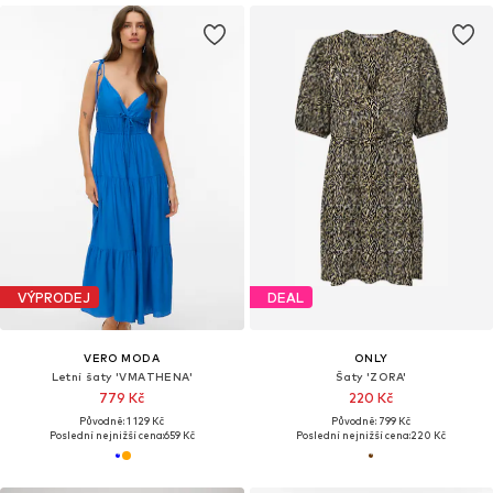
VÝPRODEJ
DEAL
VERO MODA
ONLY
Letní šaty 'VMATHENA'
Šaty 'ZORA'
779 Kč
220 Kč
Původně: 1 129 Kč
Původně: 799 Kč
Poslední nejnižší cena:
659 Kč
Poslední nejnižší cena:
220 Kč