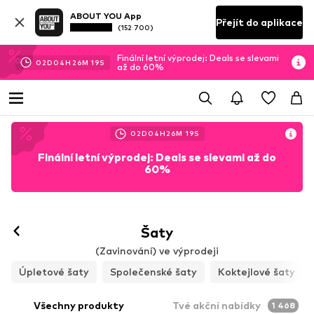
ABOUT YOU App
Přejít do aplikace
(152 700)
Finální letní výprodej: Deals se slevami
02
D
04
H
26
M
16
S
až do 60%
02
D
04
H
26
M
16
S
Finální letní výprodej: Deals se slevami až do
60%
Šaty
(Zavinování) ve výprodeji
Úpletové šaty
Společenské šaty
Koktejlové šaty
Všechny produkty
Tvé akční nabídky
1 468