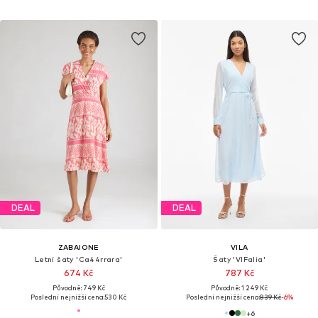
DEAL
DEAL
ZABAIONE
VILA
Letní šaty 'Ca44rrara'
Šaty 'VIFalia'
674 Kč
787 Kč
Původně: 749 Kč
Původně: 1 249 Kč
Poslední nejnižší cena:
530 Kč
Poslední nejnižší cena:
839 Kč
-6%
+
6