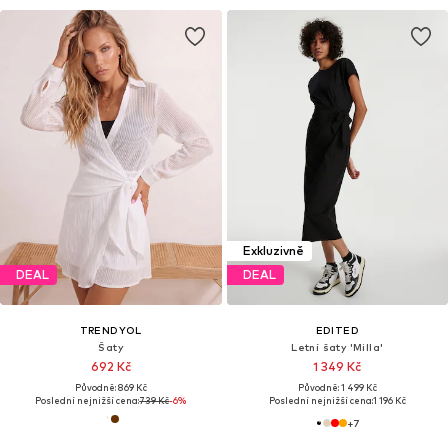
Exkluzivně
DEAL
DEAL
TRENDYOL
EDITED
Šaty
Letní šaty 'Milla'
692 Kč
1 349 Kč
Původně: 869 Kč
Původně: 1 499 Kč
Poslední nejnižší cena:
739 Kč
-6%
Poslední nejnižší cena:
1 196 Kč
+
7