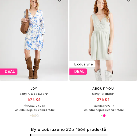
Exkluzivně
DEAL
DEAL
JDY
ABOUT YOU
Šaty 'JDYSEZEN'
Šaty 'Blanka'
674 Kč
276 Kč
Původně: 749 Kč
Původně: 999 Kč
Poslední nejnižší cena:
375 Kč
Poslední nejnižší cena:
276 Kč
Bylo zobrazeno 32 z 1564 produktů