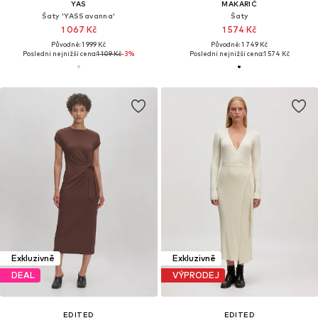
YAS
MAKARIĆ
Šaty 'YASSavanna'
Šaty
1 067 Kč
1 574 Kč
Původně: 1 999 Kč
Původně: 1 749 Kč
Poslední nejnižší cena:
1 109 Kč
-3%
Poslední nejnižší cena:
1 574 Kč
Exkluzivně
Exkluzivně
DEAL
VÝPRODEJ
EDITED
EDITED