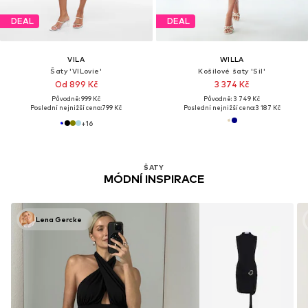
DEAL
DEAL
VILA
WILLA
Šaty 'VILovie'
Košilové šaty 'Sil'
Od 899 Kč
3 374 Kč
Původně: 999 Kč
Původně: 3 749 Kč
Poslední nejnižší cena:
799 Kč
Poslední nejnižší cena:
3 187 Kč
+
16
ŠATY
MÓDNÍ INSPIRACE
Lena Gercke