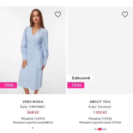
Exkluzivně
DEAL
DEAL
VERO MODA
ABOUT YOU
Šaty 'VMFANNI'
Šaty 'Gemma'
368 Kč
1 103 Kč
Původně: 1 249 Kč
Původně: 1 379 Kč
Poslední nejnižší cena:
368 Kč
Poslední nejnižší cena:
1 079 Kč
+
1