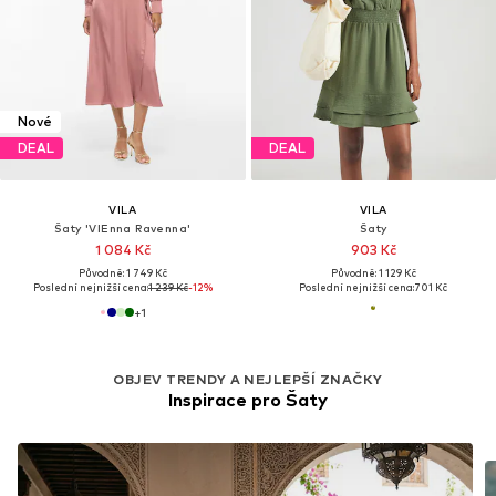
Nové
DEAL
DEAL
VILA
VILA
Šaty 'VIEnna Ravenna'
Šaty
1 084 Kč
903 Kč
Původně: 1 749 Kč
Původně: 1 129 Kč
Poslední nejnižší cena:
1 239 Kč
-12%
Poslední nejnižší cena:
701 Kč
+
1
OBJEV TRENDY A NEJLEPŠÍ ZNAČKY
Inspirace pro Šaty