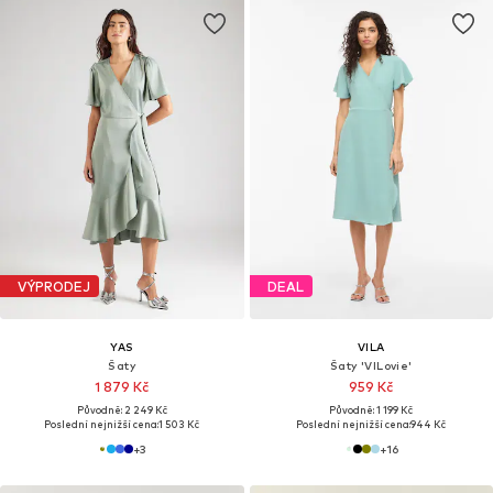
VÝPRODEJ
DEAL
YAS
VILA
Šaty
Šaty 'VILovie'
1 879 Kč
959 Kč
Původně: 2 249 Kč
Původně: 1 199 Kč
Poslední nejnižší cena:
1 503 Kč
Poslední nejnižší cena:
944 Kč
+
3
+
16