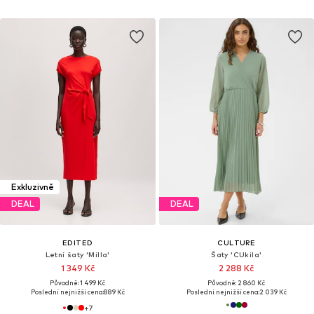
Exkluzivně
DEAL
DEAL
EDITED
CULTURE
Letní šaty 'Milla'
Šaty 'CUkila'
1 349 Kč
2 288 Kč
Původně: 1 499 Kč
Původně: 2 860 Kč
Poslední nejnižší cena:
889 Kč
Poslední nejnižší cena:
2 039 Kč
+
7