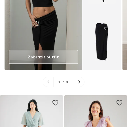
Zobrazit outfit
1
/
3