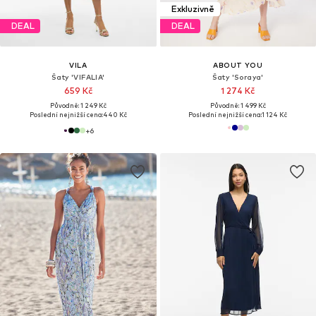
Exkluzivně
DEAL
DEAL
VILA
ABOUT YOU
Šaty 'VIFALIA'
Šaty 'Soraya'
659 Kč
1 274 Kč
Původně: 1 249 Kč
Původně: 1 499 Kč
Poslední nejnižší cena:
440 Kč
Poslední nejnižší cena:
1 124 Kč
+
6