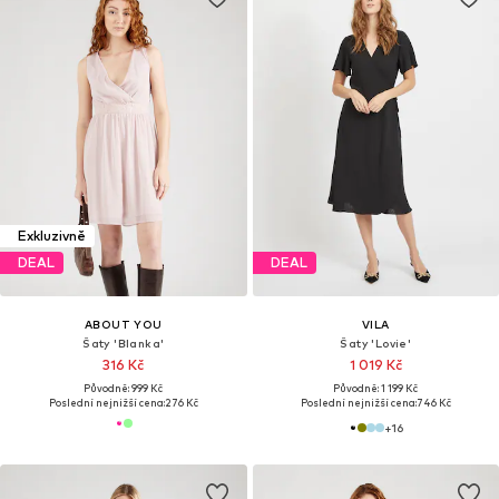
Exkluzivně
DEAL
DEAL
ABOUT YOU
VILA
Šaty 'Blanka'
Šaty 'Lovie'
316 Kč
1 019 Kč
Původně: 999 Kč
Původně: 1 199 Kč
Poslední nejnižší cena:
276 Kč
Poslední nejnižší cena:
746 Kč
+
16