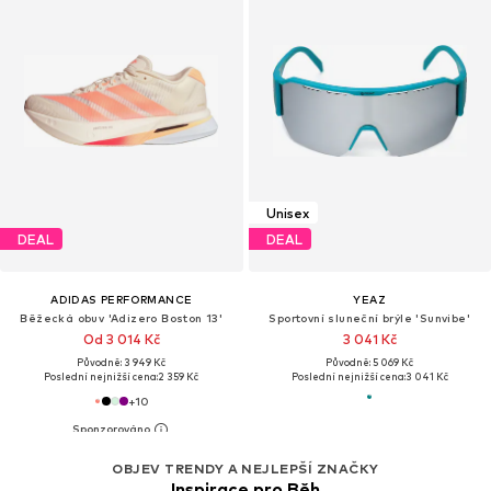
Unisex
DEAL
DEAL
ADIDAS PERFORMANCE
YEAZ
Běžecká obuv 'Adizero Boston 13'
Sportovní sluneční brýle 'Sunvibe'
Od 3 014 Kč
3 041 Kč
Původně: 3 949 Kč
Původně: 5 069 Kč
Poslední nejnižší cena:
2 359 Kč
Poslední nejnižší cena:
3 041 Kč
+
10
OBJEV TRENDY A NEJLEPŠÍ ZNAČKY
Inspirace pro Běh