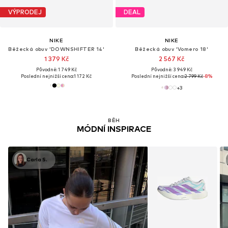
VÝPRODEJ
DEAL
NIKE
NIKE
Běžecká obuv 'DOWNSHIFTER 14'
Běžecká obuv 'Vomero 18'
1 379 Kč
2 567 Kč
Původně: 1 749 Kč
Původně: 3 949 Kč
Poslední nejnižší cena:
1 172 Kč
Poslední nejnižší cena:
2 799 Kč
-8%
+
3
BĚH
MÓDNÍ INSPIRACE
Carla S.