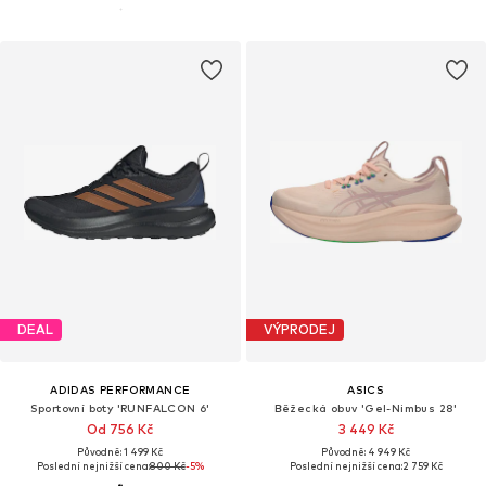
DEAL
VÝPRODEJ
ADIDAS PERFORMANCE
ASICS
Sportovní boty 'RUNFALCON 6'
Běžecká obuv 'Gel-Nimbus 28'
Od 756 Kč
3 449 Kč
Původně: 1 499 Kč
Původně: 4 949 Kč
Poslední nejnižší cena:
800 Kč
-5%
Poslední nejnižší cena:
2 759 Kč