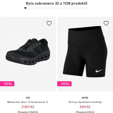
Bylo zobrazeno 32 z 1128 produktů
DEAL
DEAL
ON
NIKE
Běžecká obuv 'Cloudrunner 3'
Skinny Sportovní kalhoty
3 357 Kč
509 Kč
Původně: 3 949 Kč
Původně: 678 Kč