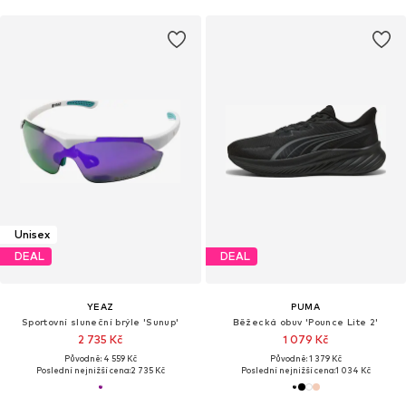
Unisex
DEAL
DEAL
YEAZ
PUMA
Sportovní sluneční brýle 'Sunup'
Běžecká obuv 'Pounce Lite 2'
2 735 Kč
1 079 Kč
Původně: 4 559 Kč
Původně: 1 379 Kč
Poslední nejnižší cena:
2 735 Kč
Poslední nejnižší cena:
1 034 Kč