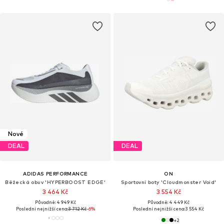
Nové
DEAL
DEAL
ADIDAS PERFORMANCE
ON
Běžecká obuv 'HYPERBOOST EDGE'
Sportovní boty 'Cloudmonster Void'
3 464 Kč
3 554 Kč
Původně: 4 949 Kč
Původně: 4 449 Kč
Poslední nejnižší cena:
3 712 Kč
-6%
Poslední nejnižší cena:
3 554 Kč
+
2