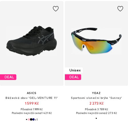
Unisex
DEAL
DEAL
ASICS
YEAZ
Běžecká obuv 'GEL-VENTURE 11'
Sportovní sluneční brýle 'Sunray'
1 599 Kč
2 273 Kč
Původně: 1 999 Kč
Původně: 3 789 Kč
Poslední nejnižší cena:
1 421 Kč
Poslední nejnižší cena:
2 273 Kč
+
1