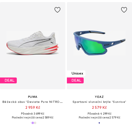
Unisex
DEAL
DEAL
PUMA
YEAZ
Běžecká obuv 'Deviate Pure NITRO™'
Sportovní sluneční brýle 'Sunrise'
2 959 Kč
2 579 Kč
Původně: 3 699 Kč
Původně: 4 299 Kč
Poslední nejnižší cena:
2 589 Kč
Poslední nejnižší cena:
2 579 Kč