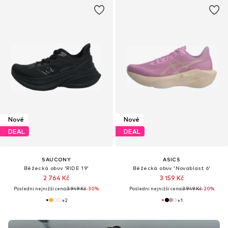
Nové
Nové
DEAL
DEAL
SAUCONY
ASICS
Běžecká obuv 'RIDE 19'
Běžecká obuv 'Novablast 6'
2 764 Kč
3 159 Kč
Poslední nejnižší cena:
3 949 Kč
-30%
Poslední nejnižší cena:
3 949 Kč
-20%
+
2
+
1