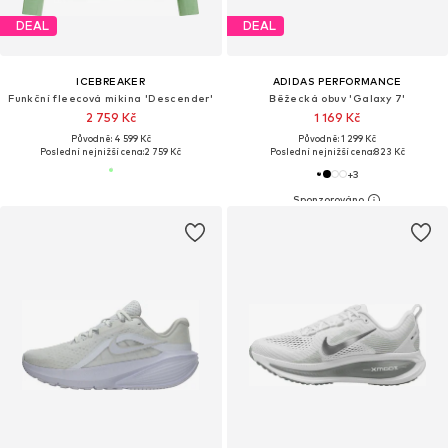
DEAL
DEAL
ICEBREAKER
ADIDAS PERFORMANCE
Funkční fleecová mikina 'Descender'
Běžecká obuv 'Galaxy 7'
2 759 Kč
1 169 Kč
Původně: 4 599 Kč
Původně: 1 299 Kč
Poslední nejnižší cena:
2 759 Kč
Poslední nejnižší cena:
823 Kč
+
3