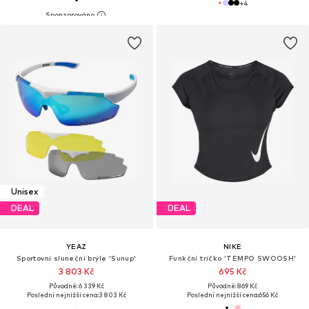
+
4
Unisex
DEAL
DEAL
YEAZ
NIKE
Sportovní sluneční brýle 'Sunup'
Funkční tričko 'TEMPO SWOOSH'
3 803 Kč
695 Kč
Původně: 6 339 Kč
Původně: 869 Kč
Poslední nejnižší cena:
3 803 Kč
Poslední nejnižší cena:
656 Kč