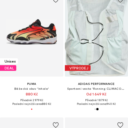
Unisex
DEAL
VÝPRODEJ
PUMA
ADIDAS PERFORMANCE
Běžecká obuv 'Inhale'
Sportovní vesta 'Running CLIMACOOL'
880 Kč
Od 1 649 Kč
Původně: 2 979 Kč
Původně: 1 879 Kč
Poslední nejnižší cena:
880 Kč
Poslední nejnižší cena:
940 Kč