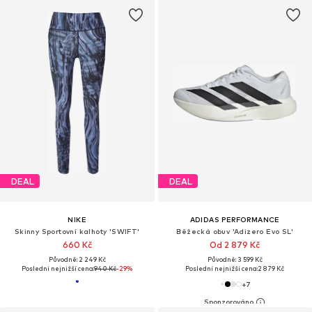
DEAL
DEAL
NIKE
ADIDAS PERFORMANCE
Skinny Sportovní kalhoty 'SWIFT'
Běžecká obuv 'Adizero Evo SL'
660 Kč
Od 2 879 Kč
Původně: 2 249 Kč
Původně: 3 599 Kč
Poslední nejnižší cena:
940 Kč
-29%
Poslední nejnižší cena:
2 879 Kč
+
7