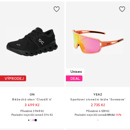
Unisex
VÝPRODEJ
DEAL
ON
YEAZ
Běžecká obuv 'CloudX 4'
Sportovní sluneční brýle 'Sunwave'
3 499 Kč
2 735 Kč
Původně: 3 949 Kč
Původně: 4 559 Kč
Poslední nejnižší cena:
3 014 Kč
Poslední nejnižší cena:
3 191 Kč
-14%