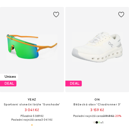
Unisex
DEAL
DEAL
YEAZ
ON
Sportovní sluneční brýle 'Sunshade'
Běžecká obuv 'Cloudrunner 3'
3 041 Kč
3 159 Kč
Původně: 5 069 Kč
Poslední nejnižší cena:
3 949 Kč
-20%
Poslední nejnižší cena:
3 041 Kč
+
1