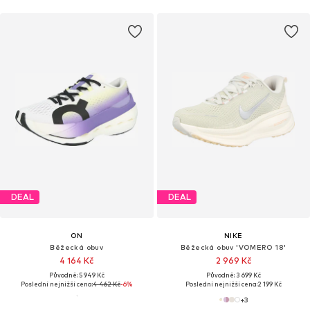
DEAL
DEAL
ON
NIKE
Běžecká obuv
Běžecká obuv 'VOMERO 18'
4 164 Kč
2 969 Kč
Původně: 5 949 Kč
Původně: 3 699 Kč
Poslední nejnižší cena:
4 462 Kč
-6%
Poslední nejnižší cena:
2 199 Kč
+
3