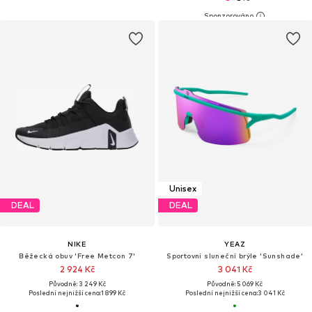
Unisex
DEAL
DEAL
NIKE
YEAZ
Běžecká obuv 'Free Metcon 7'
Sportovní sluneční brýle 'Sunshade'
2 924 Kč
3 041 Kč
Původně: 3 249 Kč
Původně: 5 069 Kč
Poslední nejnižší cena:
1 899 Kč
Poslední nejnižší cena:
3 041 Kč