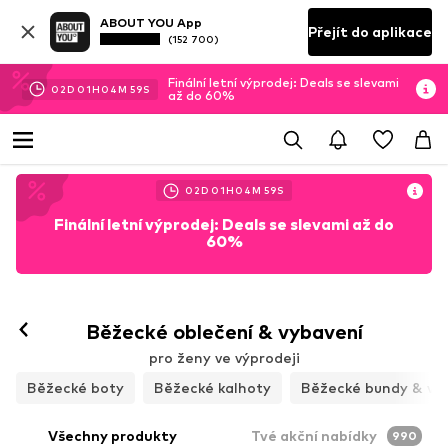
ABOUT YOU App
Přejít do aplikace
(152 700)
Finální letní výprodej: Deals se slevami
02
D
01
H
04
M
57
S
až do 60%
02
D
01
H
04
M
57
S
Finální letní výprodej: Deals se slevami až do
60%
Sledovat
Běžecké oblečení & vybavení
pro ženy ve výprodeji
Běžecké boty
Běžecké kalhoty
Běžecké bundy & ve
Všechny produkty
Tvé akční nabídky
990