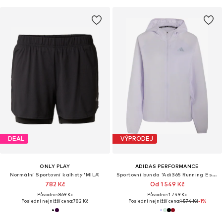
DEAL
VÝPRODEJ
ONLY PLAY
ADIDAS PERFORMANCE
Normální Sportovní kalhoty 'MILA'
Sportovní bunda 'Adi365 Running Essentials'
782 Kč
Od 1 549 Kč
Původně: 869 Kč
Původně: 1 749 Kč
Poslední nejnižší cena:
782 Kč
Poslední nejnižší cena:
1 574 Kč
-1%