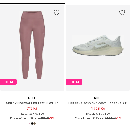
DEAL
DEAL
NIKE
NIKE
Skinny Sportovní kalhoty 'SWIFT'
Běžecká obuv 'Air Zoom Pegasus 41'
712 Kč
1 725 Kč
Původně: 2 249 Kč
Původně: 3 449 Kč
Poslední nejnižší cena:
752 Kč
-5%
Poslední nejnižší cena:
1 787 Kč
-3%