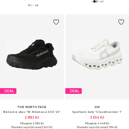
+
1
+
3
DEAL
DEAL
THE NORTH FACE
ON
Běžecká obuv 'W Altamesa 300 V2'
Sportovní boty 'Cloudmonster 1'
2 882 Kč
3 554 Kč
Původně: 3 390 Kč
Původně: 4 449 Kč
Poslední nejnižší cena:
2 543 Kč
Poslední nejnižší cena:
3 194 Kč