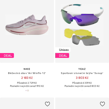
Unisex
DEAL
DEAL
NIKE
YEAZ
Běžecká obuv 'Air Winflo 12'
Sportovní sluneční brýle 'Sunup'
2 183 Kč
3 803 Kč
Původně: 2 729 Kč
Původně: 6 339 Kč
Poslední nejnižší cena:
1 910 Kč
Poslední nejnižší cena:
3 803 Kč