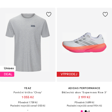
Unisex
DEAL
VÝPRODEJ
YEAZ
ADIDAS PERFORMANCE
Funkční tričko 'Chay'
Běžecká obuv 'Supernova Rise 3'
1 055 Kč
2 199 Kč
Původně: 1 759 Kč
Původně: 3 699 Kč
Poslední nejnižší cena:
1 055 Kč
Poslední nejnižší cena:
1 934 Kč
+
8