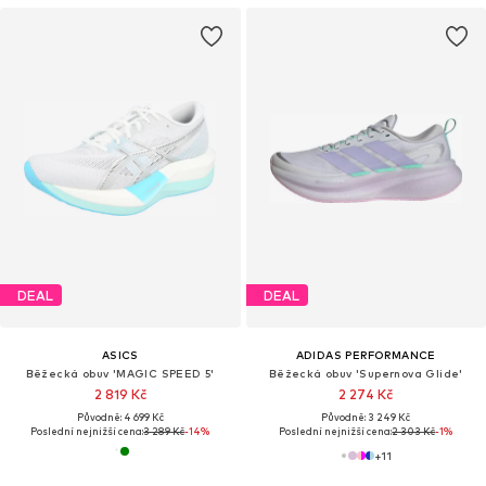
DEAL
DEAL
ASICS
ADIDAS PERFORMANCE
Běžecká obuv 'MAGIC SPEED 5'
Běžecká obuv 'Supernova Glide'
2 819 Kč
2 274 Kč
Původně: 4 699 Kč
Původně: 3 249 Kč
Poslední nejnižší cena:
3 289 Kč
-14%
Poslední nejnižší cena:
2 303 Kč
-1%
+
11