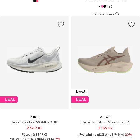
+
6
Nové
DEAL
DEAL
NIKE
ASICS
Běžecká obuv 'VOMERO 18'
Běžecká obuv 'Novablast 6'
2 567 Kč
3 159 Kč
Původně: 3 949 Kč
Poslední nejnižší cena:
3 949 Kč
-20%
Poslední nejnižší cena:
2 764 Kč
-7%