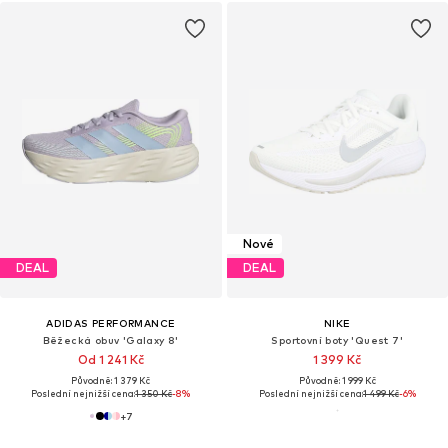
Nové
DEAL
DEAL
ADIDAS PERFORMANCE
NIKE
Běžecká obuv 'Galaxy 8'
Sportovní boty 'Quest 7'
Od 1 241 Kč
1 399 Kč
Původně: 1 379 Kč
Původně: 1 999 Kč
Poslední nejnižší cena:
1 350 Kč
-8%
Poslední nejnižší cena:
1 499 Kč
-6%
+
7