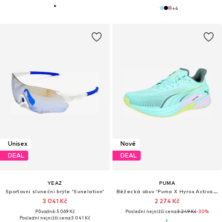
+
4
Unisex
Nové
DEAL
DEAL
YEAZ
PUMA
Sportovní sluneční brýle 'Sunelation'
Běžecká obuv 'Puma X Hyrox Activate Nitro™'
3 041 Kč
2 274 Kč
Původně: 5 069 Kč
Poslední nejnižší cena:
3 249 Kč
-30%
Poslední nejnižší cena:
3 041 Kč