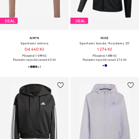
DEAL
DEAL
AIM'N
NIKE
Sportovní mikina
Sportovní bunda 'Academy 25'
Od 440 Kč
1 274 Kč
Původně: 1 499 Kč
Původně: 1 698 Kč
Poslední nejnižší cena:
440 Kč
Poslední nejnižší cena:
1 274 Kč
+
1