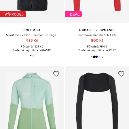
VÝPRODEJ
DEAL
COLUMBIA
ADIDAS PERFORMANCE
Sportovní vesta 'Benton Springs'
Sportovní bunda 'ENT26'
939 Kč
800 Kč
Původně: 1 129 Kč
Původně: 999 Kč
Poslední nejnižší cena:
845 Kč
Poslední nejnižší cena:
551 Kč
+
2