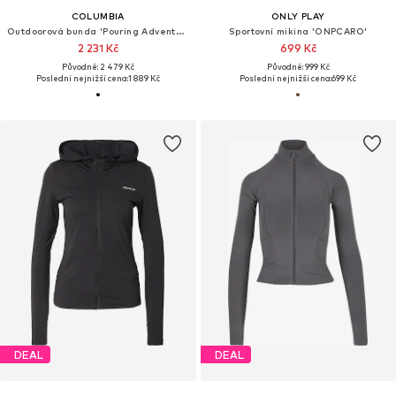
COLUMBIA
ONLY PLAY
Outdoorová bunda 'Pouring Adventure'
Sportovní mikina 'ONPCARO'
2 231 Kč
699 Kč
Původně: 2 479 Kč
Původně: 999 Kč
Poslední nejnižší cena:
1 889 Kč
Poslední nejnižší cena:
699 Kč
DEAL
DEAL