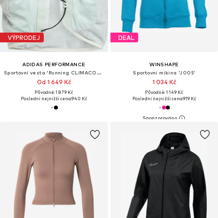
VÝPRODEJ
DEAL
ADIDAS PERFORMANCE
WINSHAPE
Sportovní vesta 'Running CLIMACOOL'
Sportovní mikina 'J005'
Od 1 649 Kč
1 034 Kč
Původně: 1 879 Kč
Původně: 1 149 Kč
Poslední nejnižší cena:
940 Kč
Poslední nejnižší cena:
919 Kč