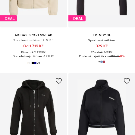
DEAL
DEAL
ADIDAS SPORTSWEAR
TRENDYOL
Sportovní mikina 'Z.N.E.'
Sportovní mikina
Od 1 719 Kč
329 Kč
Původně: 2 729 Kč
Původně: 869 Kč
Poslední nejnižší cena:
1 719 Kč
Poslední nejnižší cena:
359 Kč
-8%
+
3