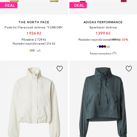
DEAL
DEAL
THE NORTH FACE
ADIDAS PERFORMANCE
Funkční fleecová mikina 'YUMIORI'
Sportovní mikina
1 934 Kč
1 399 Kč
Původně: 2 729 Kč
Poslední nejnižší cena:
1 999 Kč
-30%
Poslední nejnižší cena:
1 214 Kč
+
2
+
1