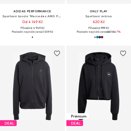
ADIDAS PERFORMANCE
ONLY PLAY
Sportovní bunda 'Mercedes AMG Petronas Formula 1 Team'
Sportovní mikina
Od 4 149 Kč
620 Kč
Původně: 4 949 Kč
Původně: 999 Kč
Poslední nejnižší cena:
3 509 Kč
Poslední nejnižší cena:
667 Kč
-7%
Prémium
DEAL
DEAL