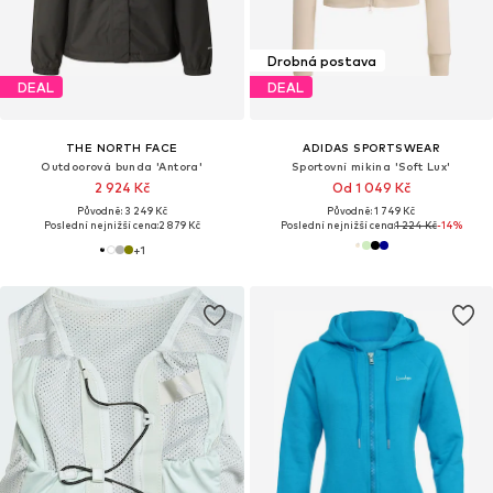
Drobná postava
DEAL
DEAL
THE NORTH FACE
ADIDAS SPORTSWEAR
Outdoorová bunda 'Antora'
Sportovní mikina 'Soft Lux'
2 924 Kč
Od 1 049 Kč
Původně: 3 249 Kč
Původně: 1 749 Kč
Poslední nejnižší cena:
2 879 Kč
Poslední nejnižší cena:
1 224 Kč
-14%
+
1