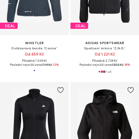
DEAL
DEAL
WHISTLER
ADIDAS SPORTSWEAR
Outdoorová bunda 'Covina'
Sportovní mikina 'Z.N.E.'
Od 659 Kč
Od 1 221 Kč
Původně: 1 249 Kč
Původně: 2 729 Kč
Poslední nejnižší cena:
749 Kč
-12%
Poslední nejnižší cena:
1 503 Kč
-18%
+
1