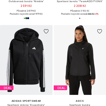
Outdoorová bunda 'Nimble'
Sportovní bunda 'TeamADDITIONS'
2 591 Kč
2 208 Kč
Původně: 2 879 Kč
Původně: 3 154 Kč
Poslední nejnižší cena:
1 979 Kč
Poslední nejnižší cena:
2 366 Kč
-6%
DEAL
DEAL
ADIDAS SPORTSWEAR
ASICS
Sportovní mikina 'Essentials'
Sportovní bunda