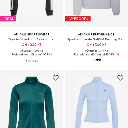
DEAL
VÝPRODEJ
ADIDAS SPORTSWEAR
ADIDAS PERFORMANCE
Sportovní mikina 'Essentials'
Sportovní bunda 'Adi365 Running Essentials'
Od 1 349 Kč
Od 1 549 Kč
Původně: 1 499 Kč
Původně: 1 749 Kč
Poslední nejnižší cena:
1 079 Kč
Poslední nejnižší cena:
1 574 Kč
-1%
+
1