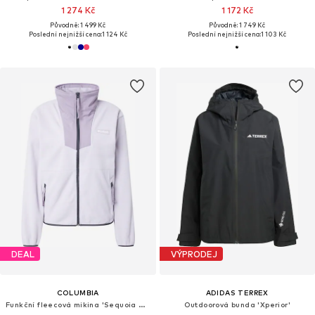
1 274 Kč
1 172 Kč
Původně: 1 499 Kč
Původně: 1 749 Kč
Poslední nejnižší cena:
1 124 Kč
Poslední nejnižší cena:
1 103 Kč
DEAL
VÝPRODEJ
COLUMBIA
ADIDAS TERREX
Funkční fleecová mikina 'Sequoia Grove'
Outdoorová bunda 'Xperior'