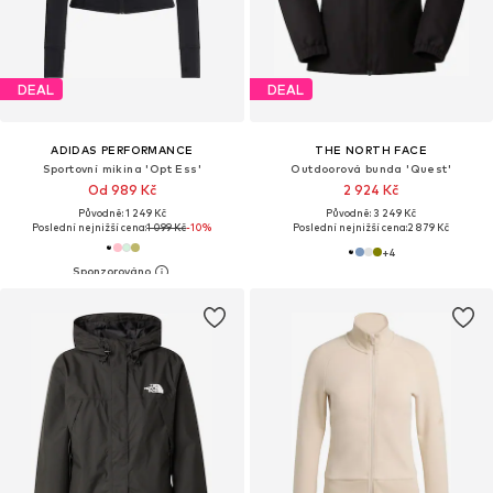
DEAL
DEAL
ADIDAS PERFORMANCE
THE NORTH FACE
Sportovní mikina 'Opt Ess'
Outdoorová bunda 'Quest'
Od 989 Kč
2 924 Kč
Původně: 1 249 Kč
Původně: 3 249 Kč
Poslední nejnižší cena:
1 099 Kč
-10%
Poslední nejnižší cena:
2 879 Kč
+
4