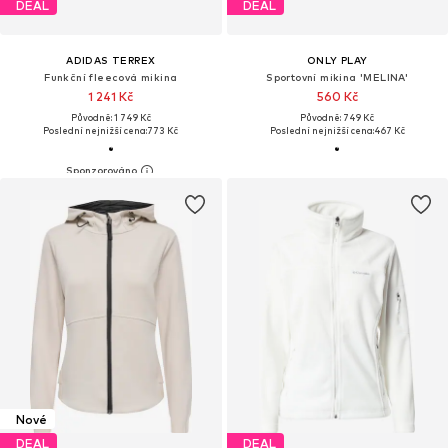
DEAL
DEAL
ADIDAS TERREX
ONLY PLAY
Funkční fleecová mikina
Sportovní mikina 'MELINA'
1 241 Kč
560 Kč
Původně: 1 749 Kč
Původně: 749 Kč
Poslední nejnižší cena:
773 Kč
Poslední nejnižší cena:
467 Kč
Nové
DEAL
DEAL