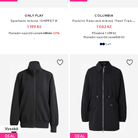
ONLY PLAY
COLUMBIA
Sportovní mikina 'ONPPETA'
Funkční fleecová mikina 'Fast Trek II'
1 199 Kč
1 062 Kč
Poslední nejnižší cena:
1 499 Kč
-20%
Původně: 1 499 Kč
Poslední nejnižší cena:
926 Kč
+
1
Vysoká
DEAL
DEAL