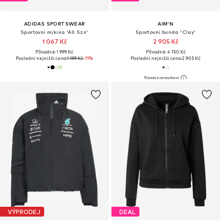
ADIDAS SPORTSWEAR
AIM'N
Sportovní mikina 'All Szn'
Sportovní bunda 'Clay'
1 067 Kč
2 905 Kč
Původně: 1 999 Kč
Původně: 4 150 Kč
Poslední nejnižší cena:
1 199 Kč
-11%
Poslední nejnižší cena:
2 905 Kč
VÝPRODEJ
DEAL