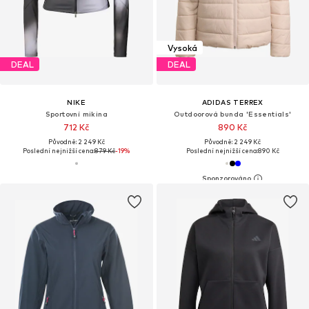
Vysoká
DEAL
DEAL
NIKE
ADIDAS TERREX
Sportovní mikina
Outdoorová bunda 'Essentials'
712 Kč
890 Kč
Původně: 2 249 Kč
Původně: 2 249 Kč
Poslední nejnižší cena:
879 Kč
-19%
Poslední nejnižší cena:
890 Kč