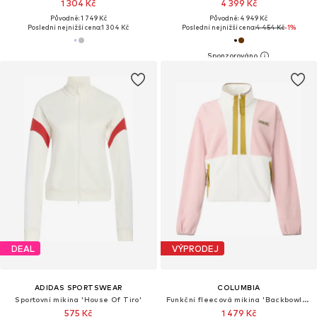
1 304 Kč
4 399 Kč
Původně: 1 749 Kč
Původně: 4 949 Kč
Poslední nejnižší cena:
1 304 Kč
Poslední nejnižší cena:
4 454 Kč
-1%
DEAL
VÝPRODEJ
ADIDAS SPORTSWEAR
COLUMBIA
Sportovní mikina 'House Of Tiro'
Funkční fleecová mikina 'Backbowl™ II'
575 Kč
1 479 Kč