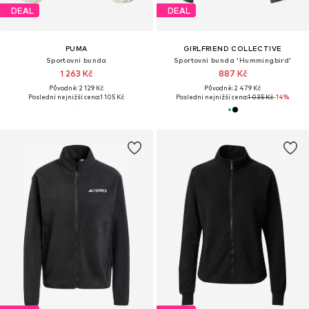
DEAL
DEAL
PUMA
GIRLFRIEND COLLECTIVE
Sportovní bunda
Sportovní bunda 'Hummingbird'
1 263 Kč
887 Kč
Původně: 2 129 Kč
Původně: 2 479 Kč
Poslední nejnižší cena:
1 105 Kč
Poslední nejnižší cena:
1 035 Kč
-14%