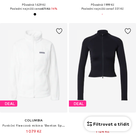
Původně: 1 629 Kč
Původně: 1 999 Kč
Poslední nejnižší cena:
671 Kč
-14%
Poslední nejnižší cena:
1 331 Kč
DEAL
DEAL
COLUMBIA
AIM'N
Filtrovat a třídit
Funkční fleecová mikina 'Benton Springs'
Sportovní mikina
1 079 Kč
1 124 Kč