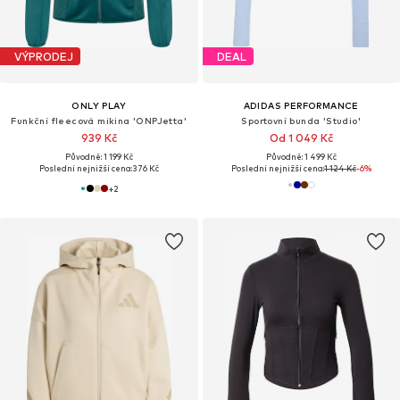
VÝPRODEJ
DEAL
ONLY PLAY
ADIDAS PERFORMANCE
Funkční fleecová mikina 'ONPJetta'
Sportovní bunda 'Studio'
939 Kč
Od 1 049 Kč
Původně: 1 199 Kč
Původně: 1 499 Kč
Poslední nejnižší cena:
376 Kč
Poslední nejnižší cena:
1 124 Kč
-6%
+
2