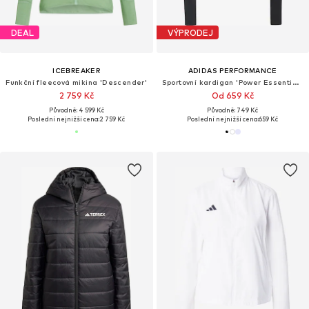
DEAL
VÝPRODEJ
ICEBREAKER
ADIDAS PERFORMANCE
Funkční fleecová mikina 'Descender'
Sportovní kardigan 'Power Essentials'
2 759 Kč
Od 659 Kč
Původně: 4 599 Kč
Původně: 749 Kč
Poslední nejnižší cena:
2 759 Kč
Poslední nejnižší cena:
659 Kč