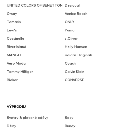
UNITED COLORS OF BENETTON
Desigual
Orsay
Venice Beach
Tamaris
ONLY
Levi's
Puma
Coccinelle
s.Oliver
River Island
Helly Hansen
MANGO
adidas Originals
Vero Moda
Coach
Tommy Hilfiger
Calvin Klein
Rieker
CONVERSE
VÝPRODEJ
Svetry & pletené oděvy
Šaty
Džíny
Bundy