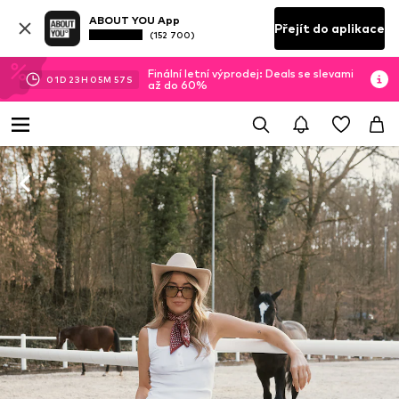
ABOUT YOU App
Přejít do aplikace
(152 700)
Finální letní výprodej: Deals se slevami
01
D
23
H
05
M
56
S
až do 60%