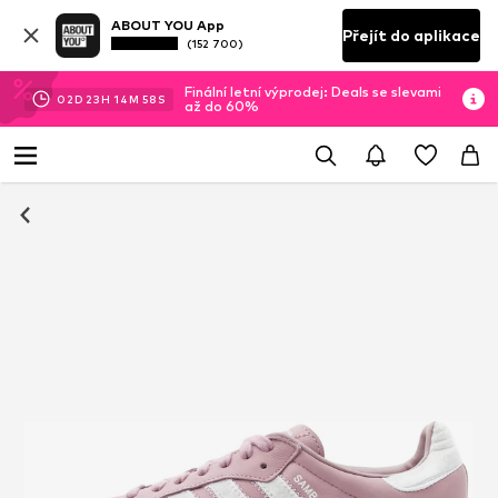
ABOUT YOU App
Přejít do aplikace
(152 700)
Finální letní výprodej: Deals se slevami
02
D
23
H
14
M
58
S
až do 60%