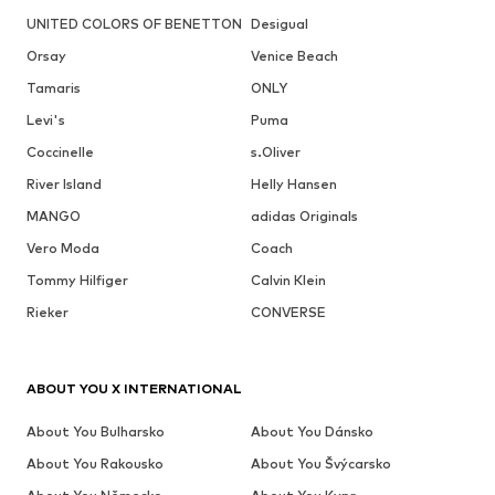
UNITED COLORS OF BENETTON
Desigual
Orsay
Venice Beach
Tamaris
ONLY
Levi's
Puma
Coccinelle
s.Oliver
River Island
Helly Hansen
MANGO
adidas Originals
Vero Moda
Coach
Tommy Hilfiger
Calvin Klein
Rieker
CONVERSE
ABOUT YOU X INTERNATIONAL
About You Bulharsko
About You Dánsko
About You Rakousko
About You Švýcarsko