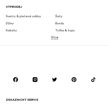
VÝPRODEJ
Svetry & pletené oděvy
Šaty
Džíny
Bundy
Kabáty
Trička & topy
Více
Kalhoty
Spodní prádlo
Sukně
Halenky & tuniky
Mikiny
Blejzry
Plavky
Overaly
Móda pro plnoštíhlé
Těhotenská móda
Boty
Sport
Doplňky
Premium
OBLEČENÍ
ZÁKAZNICKÝ SERVIS
Nové
Oblíbené
Šaty
Džíny