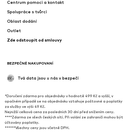
Centrum pomoci a kontakt
Trička & topy
Kalhoty
Spolupráce s tvůrci
Bundy
Svetry & pletené oděvy
Oblast dodání
Spodní prádlo
Halenky & tuniky
Outlet
Kabáty
Sukně
Zde odstoupit od smlouvy
Plavky
Mikiny
Blejzry
Overaly
Móda pro plnoštíhlé
Těhotenská móda
BEZPEČNÉ NAKUPOVANÍ
Příležitosti
Exkluzivně
Upcyklace
 Tvá data jsou u nás v bezpečí
BOTY
*Doručení zdarma pro objednávky v hodnotě 499 Kč a vyšší, v
Nové
Oblíbené
opačném případě se na objednávku vztahuje poštovné a poplatky
za služby ve výši 49 Kč.
Tenisky
Kotníkové & chelsea boty
Nejnižší celková cena za posledních 30 dní před snížením ceny.
Lodičky & boty na podpatku
Kozačky
****Zdarma ze všech českých sítí. Při volání ze zahraničí mohou být
účtovány poplatky.
Sandály
Polobotky
******Všechny ceny jsou včetně DPH.