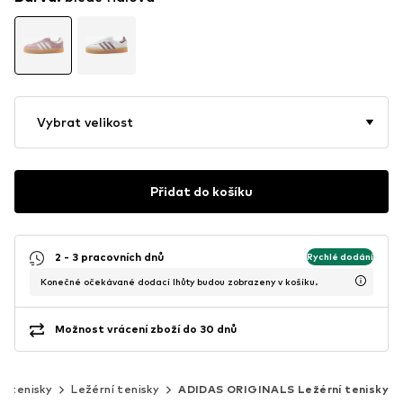
Vybrat velikost
Přidat do košíku
2 - 3 pracovních dnů
Rychlé dodání
Konečné očekávané dodací lhůty budou zobrazeny v košíku.
Možnost vrácení zboží do 30 dnů
é tenisky
Ležérní tenisky
ADIDAS ORIGINALS Ležérní tenisky