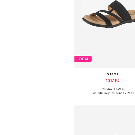
DEAL
GABOR
1 317 Kč
Původně: 1 749 Kč
Dostupné v mnoha velikostec
Poslední nejnižší cena:
1 239 Kč
Přidat do košíku