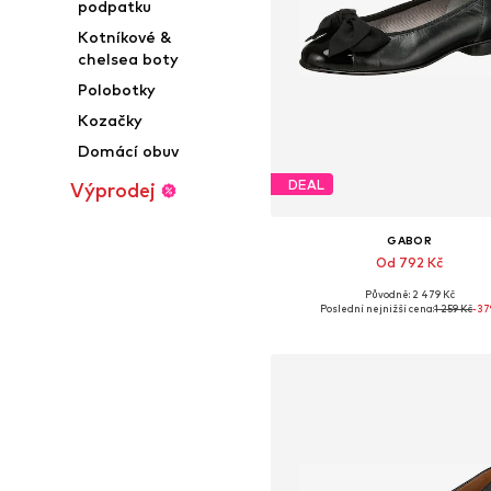
podpatku
Kotníkové &
chelsea boty
Polobotky
Kozačky
Domácí obuv
DEAL
Výprodej
GABOR
Od 792 Kč
Původně: 2 479 Kč
Dostupné velikosti: 37, 38, 40, 41,
Poslední nejnižší cena:
1 259 Kč
-3
Přidat do košíku