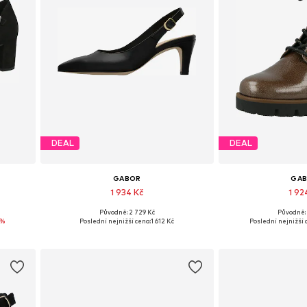
DEAL
DEAL
GABOR
GA
1 934 Kč
1 92
Původně: 2 729 Kč
Původně: 
 40
Dostupné v mnoha velikostech
Dostupné velikosti: 
3%
Poslední nejnižší cena:
1 612 Kč
Poslední nejnižší 
Přidat do košíku
Přidat d