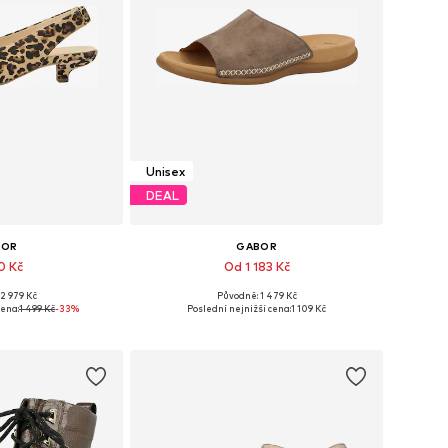
Unisex
DEAL
BOR
GABOR
0 Kč
Od 1 183 Kč
+
1
2 979 Kč
Původně: 1 479 Kč
36, 38, 39, 39,5-40
Dostupné v mnoha velikostech
cena:
1 499 Kč
-33%
Poslední nejnižší cena:
1 109 Kč
o košíku
Přidat do košíku