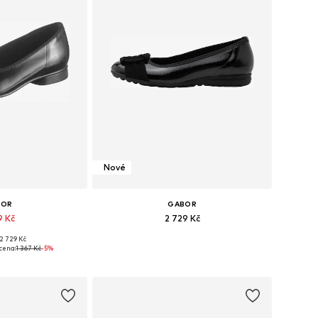
Nové
BOR
GABOR
9 Kč
2 729 Kč
2 729 Kč
ha velikostech
Dostupné v mnoha velikostech
cena:
1 367 Kč
-5%
o košíku
Přidat do košíku