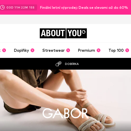
Finální letní výprodej: Deals se slevami až do 60%
03
D
11
H
22
M
13
S
ABOUT
YOU
t
Doplňky
Streetwear
Premium
Top 100
DOBÍRKA