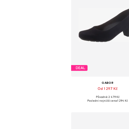
DEAL
GABOR
Od 1 297 Kč
Původně: 2 479 Kč
Dostupné v mnoha velikostec
Poslední nejnižší cena:
1 294 Kč
Přidat do košíku