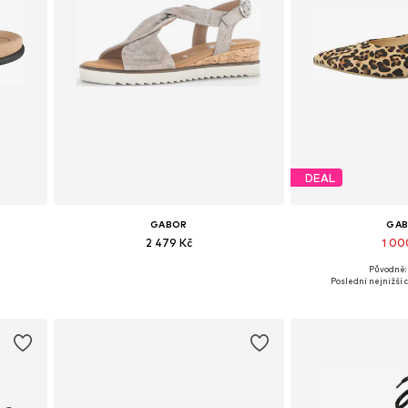
DEAL
GABOR
GA
2 479 Kč
1 00
Původně: 
h
Dostupné v mnoha velikostech
Dostupné velikosti: 
Poslední nejnižší 
Přidat do košíku
Přidat d