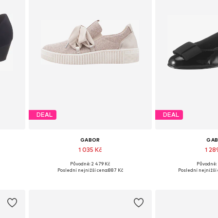
DEAL
DEAL
GABOR
GA
1 035 Kč
1 28
Původně: 2 479 Kč
Původně: 
h
Dostupné v mnoha velikostech
Dostupné v mno
Poslední nejnižší cena:
887 Kč
Poslední nejnižší 
Přidat do košíku
Přidat d