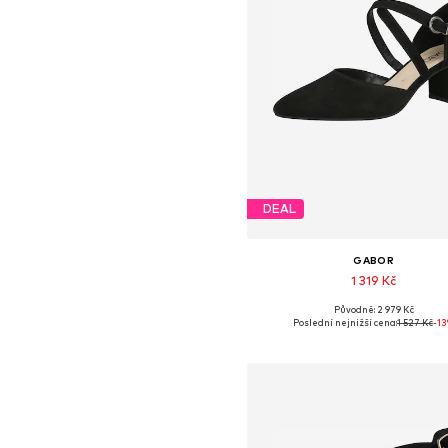
DEAL
GABOR
1 319 Kč
Původně: 2 979 Kč
Dostupné velikosti: 37, 38, 39,
Poslední nejnižší cena:
1 527 Kč
-1
Přidat do košíku