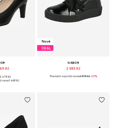
Nové
DEAL
BOR
GABOR
469 Kč
2 383 Kč
Poslední nejnižší cena:
2 979 Kč
-20%
2 479 Kč
ha velikostech
Dostupné v mnoha velikostech
í cena:
1 469 Kč
o košíku
Přidat do košíku