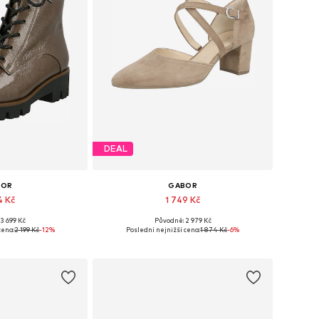
DEAL
BOR
GABOR
4 Kč
1 749 Kč
3 699 Kč
Původně: 2 979 Kč
37, 38, 39, 39,5-40
Dostupné v mnoha velikostech
cena:
2 199 Kč
-12%
Poslední nejnižší cena:
1 874 Kč
-6%
o košíku
Přidat do košíku