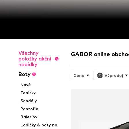
Všechny
GABOR online obcho
položky akční
nabídky
Boty
Cena
Výprodej
Nové
Tenisky
Sandály
Pantofle
Baleríny
Lodičky & boty na