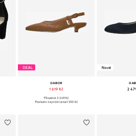
DEAL
Nové
GABOR
GA
1 619 Kč
2 47
Původně: 3 249 Kč
40, 41
Dostupné velikosti: 37, 38, 39, 39,5-40
Dostupné v mno
Poslední nejnižší cena:
1 350 Kč
Přidat do košíku
Přidat d