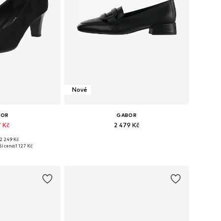
Nové
BOR
GABOR
7 Kč
2 479 Kč
2 249 Kč
ha velikostech
Dostupné v mnoha velikostech
í cena:
1 127 Kč
o košíku
Přidat do košíku