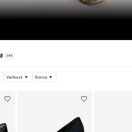
d
285
Velikost
Barva