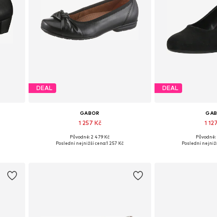
DEAL
DEAL
GABOR
GA
1 257 Kč
1 12
Původně: 2 479 Kč
Původně: 
h
Dostupné velikosti: 35 Velikosti EU, 37 Velikosti EU, 38 Velikosti EU, 38,5, 39 Velikosti EU
Dostupné v mno
Poslední nejnižší cena:
1 257 Kč
Poslední nejnižš
Přidat do košíku
Přidat d