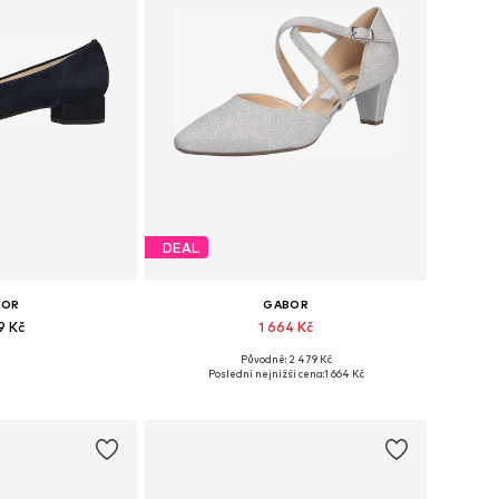
DEAL
BOR
GABOR
9 Kč
1 664 Kč
Původně: 2 479 Kč
ha velikostech
Dostupné v mnoha velikostech
Poslední nejnižší cena:
1 664 Kč
o košíku
Přidat do košíku