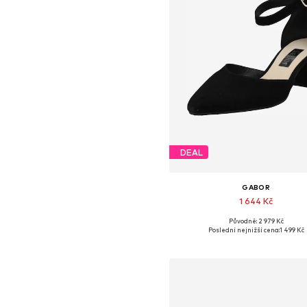
DEAL
GABOR
1 644 Kč
Původně: 2 979 Kč
Dostupné velikosti: 36, 37, 38, 39, 
Poslední nejnižší cena:
1 499 Kč
Přidat do košíku