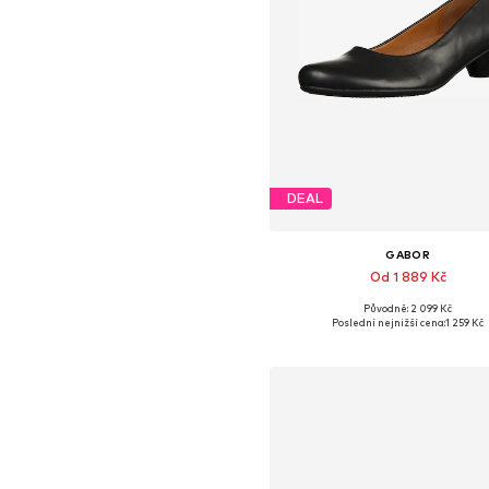
DEAL
GABOR
Od 1 889 Kč
Původně: 2 099 Kč
Dostupné v mnoha velikostec
Poslední nejnižší cena:
1 259 Kč
Přidat do košíku