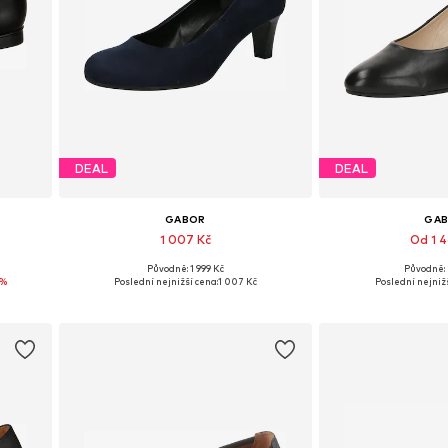
DEAL
DEAL
GABOR
GA
1 007 Kč
Od 1 
Původně: 1 999 Kč
Původně: 
 42, 43
Dostupné v mnoha velikostech
Dostupné v mno
7%
Poslední nejnižší cena:
1 007 Kč
Poslední nejnižš
Přidat do košíku
Přidat d