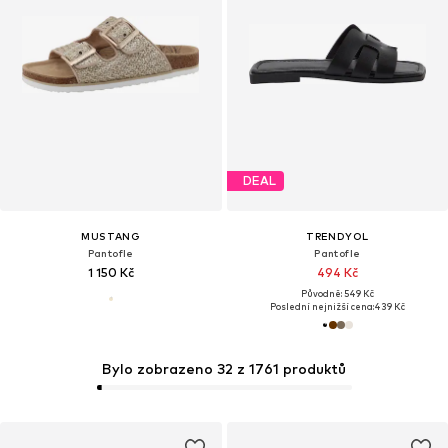
DEAL
MUSTANG
TRENDYOL
Pantofle
Pantofle
1 150 Kč
494 Kč
Původně: 549 Kč
Poslední nejnižší cena:
439 Kč
Bylo zobrazeno 32 z 1761 produktů