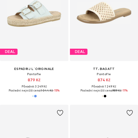
DEAL
DEAL
ESPADRIJ L´ORIGINALE
TT. BAGATT
Pantofle
Pantofle
879 Kč
874 Kč
Původně: 3 249 Kč
Původně: 1 249 Kč
Poslední nejnižší cena:
1 044 Kč
-15%
Poslední nejnižší cena:
989 Kč
-11%