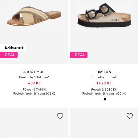
Exkluzivně
DEAL
DEAL
ABOUT YOU
BAYTON
Pantofle 'Natalia'
Pantofle 'Japet'
439 Kč
1 620 Kč
Původně: 749 Kč
Původně: 2 250 Kč
Poslední nejnižší cena:
302 Kč
Poslední nejnižší cena:
1 620 Kč