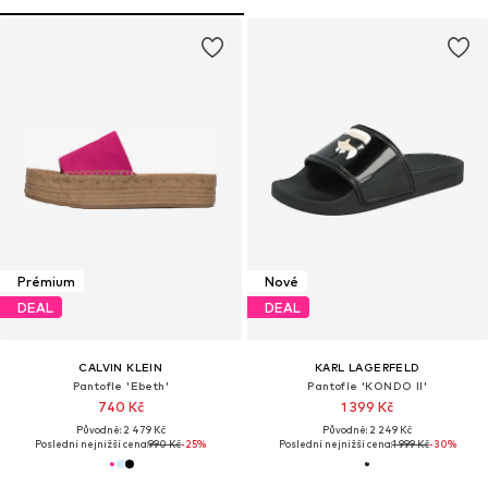
Prémium
Nové
DEAL
DEAL
CALVIN KLEIN
KARL LAGERFELD
Pantofle 'Ebeth'
Pantofle 'KONDO II'
740 Kč
1 399 Kč
Původně: 2 479 Kč
Původně: 2 249 Kč
Poslední nejnižší cena:
990 Kč
-25%
Poslední nejnižší cena:
1 999 Kč
-30%