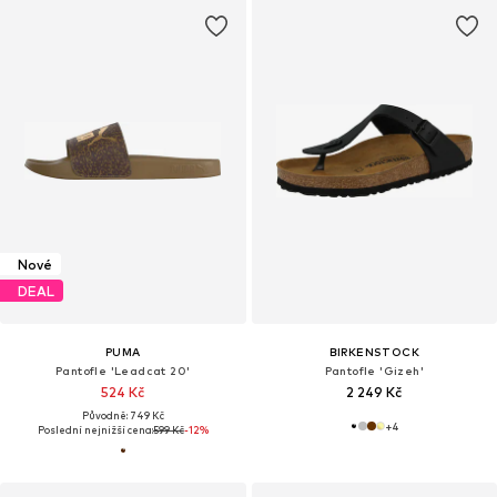
Nové
DEAL
PUMA
BIRKENSTOCK
Pantofle 'Leadcat 20'
Pantofle 'Gizeh'
524 Kč
2 249 Kč
Původně: 749 Kč
+
4
Poslední nejnižší cena:
599 Kč
-12%