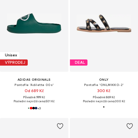
Unisex
VÝPRODEJ
DEAL
ADIDAS ORIGINALS
ONLY
Pantofle 'Adilette 00s'
Pantofle 'ONLMIKKO-2'
Od 689 Kč
300 Kč
Původně: 999 Kč
Původně: 869 Kč
Poslední nejnižší cena:
501 Kč
Poslední nejnižší cena:
300 Kč
+
3