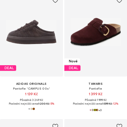
Nové
DEAL
DEAL
ADIDAS ORIGINALS
TAMARIS
Pantofle 'CAMPUS 00s'
Pantofle
1 139 Kč
1 399 Kč
Původně: 3 249 Kč
Původně: 1 999 Kč
Poslední nejnižší cena:
1 200 Kč
-5%
Poslední nejnižší cena:
1 599 Kč
-12%
+
3