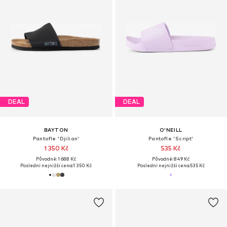
DEAL
DEAL
BAYTON
O'NEILL
Pantofle 'Djilian'
Pantofle 'Script'
1 350 Kč
535 Kč
Původně: 1 688 Kč
Původně: 849 Kč
Poslední nejnižší cena:
1 350 Kč
Poslední nejnižší cena:
535 Kč