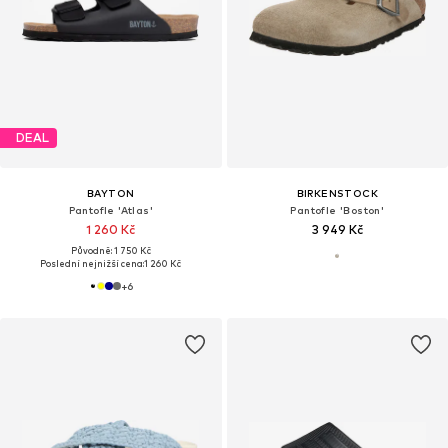
DEAL
BAYTON
BIRKENSTOCK
Pantofle 'Atlas'
Pantofle 'Boston'
1 260 Kč
3 949 Kč
Původně: 1 750 Kč
Poslední nejnižší cena:
1 260 Kč
+
6