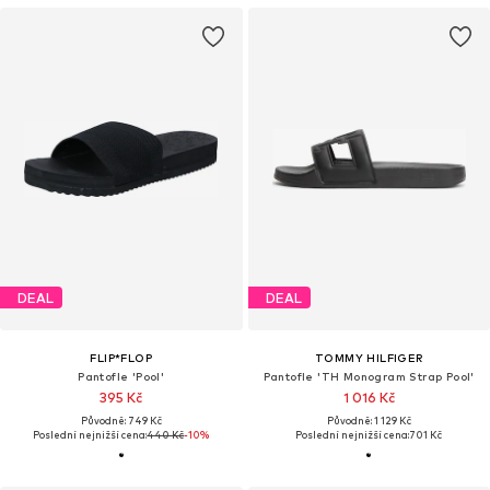
DEAL
DEAL
FLIP*FLOP
TOMMY HILFIGER
Pantofle 'Pool'
Pantofle 'TH Monogram Strap Pool'
395 Kč
1 016 Kč
Původně: 749 Kč
Původně: 1 129 Kč
Poslední nejnižší cena:
440 Kč
-10%
Poslední nejnižší cena:
701 Kč