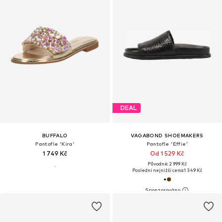
DEAL
BUFFALO
VAGABOND SHOEMAKERS
Pantofle 'Kira'
Pantofle 'Effie'
1 749 Kč
Od 1 529 Kč
Původně: 2 999 Kč
Poslední nejnižší cena:
1 349 Kč