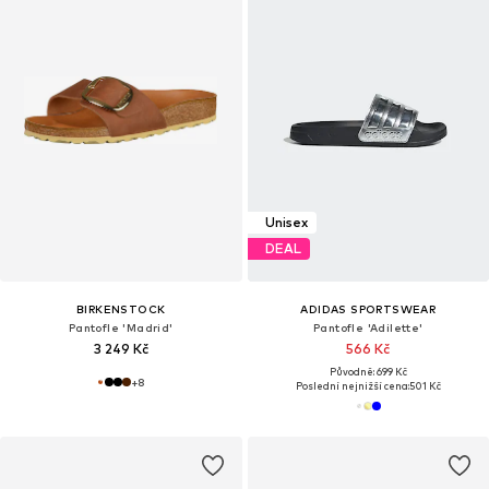
Unisex
DEAL
BIRKENSTOCK
ADIDAS SPORTSWEAR
Pantofle 'Madrid'
Pantofle 'Adilette'
3 249 Kč
566 Kč
Původně: 699 Kč
+
8
Poslední nejnižší cena:
501 Kč