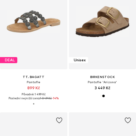
DEAL
Unisex
TT. BAGATT
BIRKENSTOCK
Pantofle
Pantofle 'Arizona'
899 Kč
3 449 Kč
Původně: 1 499 Kč
Poslední nejnižší cena:
1 049 Kč
-14%