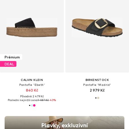
Prémium
DEAL
CALVIN KLEIN
BIRKENSTOCK
Pantofle 'Ebeth'
Pantofle 'Madrid'
840 Kč
2 979 Kč
Původně: 2 479 Kč
Poslední nejnižší cena:
1 487 Kč
-43%
Plavky, exkluzivní