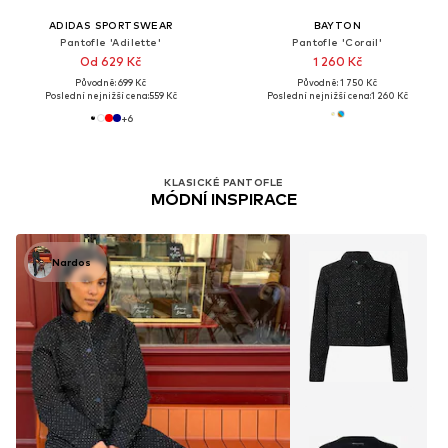
ADIDAS SPORTSWEAR
BAYTON
Pantofle 'Adilette'
Pantofle 'Corail'
Od 629 Kč
1 260 Kč
Původně: 699 Kč
Původně: 1 750 Kč
Poslední nejnižší cena:
559 Kč
Poslední nejnižší cena:
1 260 Kč
+
6
KLASICKÉ PANTOFLE
MÓDNÍ INSPIRACE
Nardos