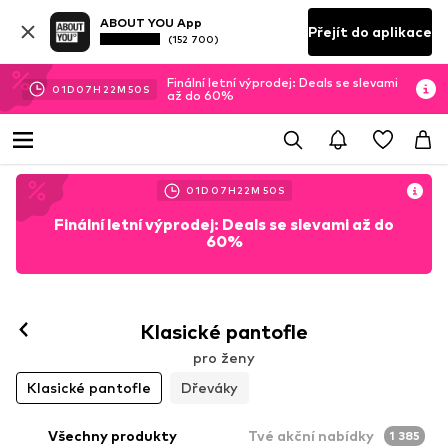
ABOUT YOU App
Přejít do aplikace
(152 700)
Finální letní výprodej: Deals se slevami
01
D
07
H
22
M
47
S
až do 60%
01
D
07
H
22
M
47
S
Finální letní výprodej: Deals se slevami až do
60%
Klasické pantofle
pro ženy
Klasické pantofle
Dřeváky
Všechny produkty
Tvé akční nabídky
1 385