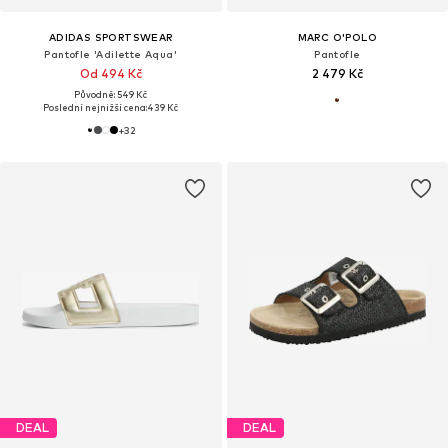
ADIDAS SPORTSWEAR
MARC O'POLO
Pantofle 'Adilette Aqua'
Pantofle
Od 494 Kč
2 479 Kč
Původně: 549 Kč
Poslední nejnižší cena:
439 Kč
+
32
DEAL
DEAL