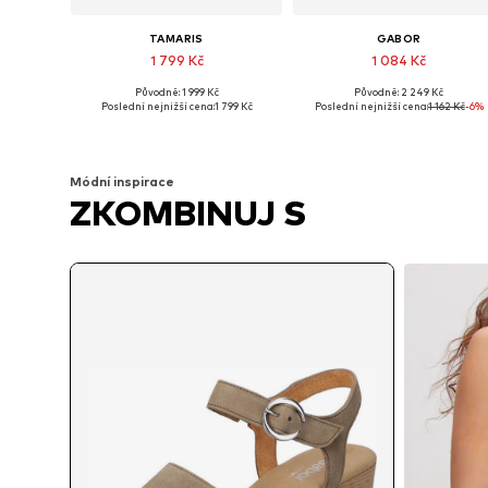
TAMARIS
GABOR
1 799 Kč
1 084 Kč
Původně: 1 999 Kč
Původně: 2 249 Kč
Dostupné velikosti: 36, 37, 38, 40, 41
Dostupné velikosti: 37, 38, 39, 4
Poslední nejnižší cena:
1 799 Kč
Poslední nejnižší cena:
1 162 Kč
-6%
Přidat do košíku
Přidat do košíku
Módní inspirace
ZKOMBINUJ S