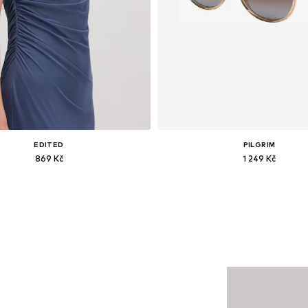
EDITED
PILGRIM
869 Kč
1 249 Kč
Dostupné velikosti: 1
Dostupné velikosti: One Siz
Přidat do košíku
Přidat do košíku