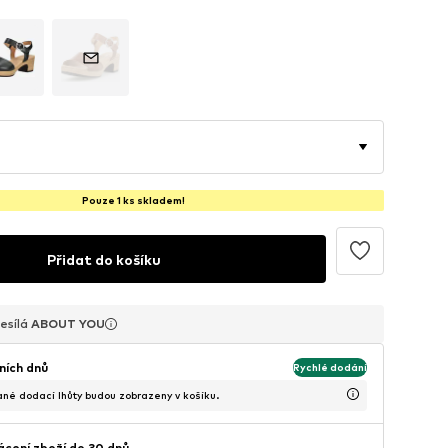
Pouze 1 ks skladem!
Přidat do košíku
esílá
esílá
esílá
ABOUT YOU
ABOUT YOU
ABOUT YOU
ních dnů
Rychlé dodání
é dodací lhůty budou zobrazeny v košíku.
cení zboží do 30 dnů