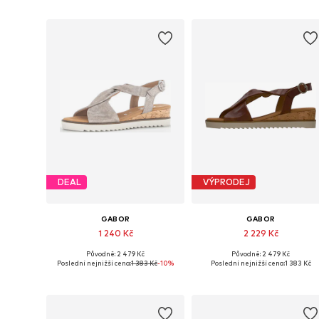
DEAL
VÝPRODEJ
GABOR
GABOR
1 240 Kč
2 229 Kč
Původně: 2 479 Kč
Původně: 2 479 Kč
Dostupné v mnoha velikostech
Dostupné v mnoha velikostech
Poslední nejnižší cena:
1 383 Kč
-10%
Poslední nejnižší cena:
1 383 Kč
Přidat do košíku
Přidat do košíku