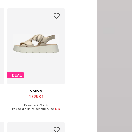
DEAL
GABOR
1 595 Kč
Původně: 2 729 Kč
Dostupné velikosti: 36, 37, 39, 39,5-40
Poslední nejnižší cena:
1 823 Kč
-12%
Přidat do košíku