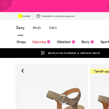
Outlet
Kontakt a centrum pomoci
Ženy
Muži
Děti
Dropy
Výprodej
Oblečení
Boty
Spor
BEZPLATNÁ DOPRAVA* & VRÁCENÍ ZBOŽÍ
Téměř vy