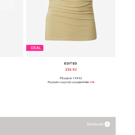
DEAL
EDITED
236 Kč
Původně: 749 Kč
e
Dostupné velikosti: XS, M
Poslední nejnižší cena:
247 Kč
-4%
Přidat do košíku
Sledovat