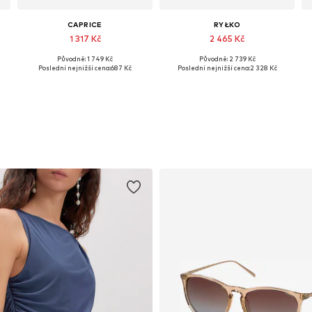
CAPRICE
RYŁKO
1 317 Kč
2 465 Kč
Původně: 1 749 Kč
Původně: 2 739 Kč
0
Dostupné velikosti: 39, 40, 41
Dostupné velikosti: 36, 37, 38, 39
Poslední nejnižší cena:
687 Kč
Poslední nejnižší cena:
2 328 Kč
Přidat do košíku
Přidat do košíku