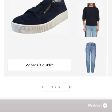
Zobrazit outfit
1
/
9
Sledovat