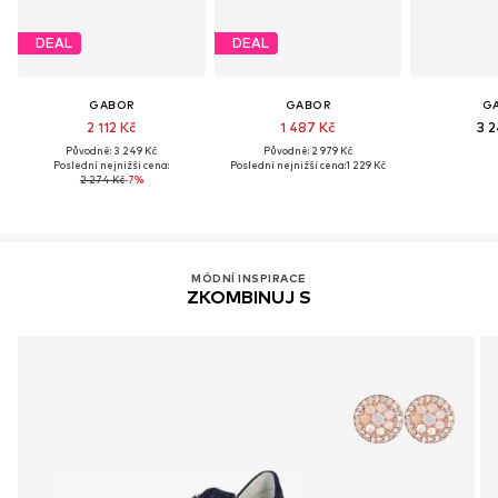
DEAL
DEAL
GABOR
GABOR
G
2 112 Kč
1 487 Kč
3 2
Původně: 3 249 Kč
Původně: 2 979 Kč
Poslední nejnižší cena:
Poslední nejnižší cena:
1 229 Kč
2 274 Kč
-7%
MÓDNÍ INSPIRACE
ZKOMBINUJ S