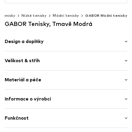
Tenisky
Nízké tenisky
Módní tenisky
GABOR Módní tenisky
GABOR Tenisky, Tmavě Modrá
Design a doplňky
Jednobarevný
Velikost & střih
Kůže
Kulatá špička
Výška podpatku: Nízký podpatek (0-3 cm)
Polstrovaná stélka
Materiál a péče
Tvarovaná podešev
Tabulka velikostí
Flexibilní podešev
Vrchní materiál: Kozí kůže
Informace o výrobci
Lak
Vnitřní materiál/stélka: Kůže, Textil
Šněrování
Gabor Shoes AG
Podešev: Guma
Joachim-Gabor-Platz 1
Funkčnost
Položka č.
GABil5v001000002
Obsahuje netextilní části živočišného původu: ano
83024 Rosenheim
DE