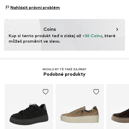
https://www.gabor.com/de_de
Styl tenisek: Módní
Nahlásit právní problém
Coins
Kup si tento produkt teď a získej až 
+36 Coins
, které 
můžeš proměnit ve slevu.
MOHLO BY TĚ TAKÉ ZAJÍMAT
Podobné produkty