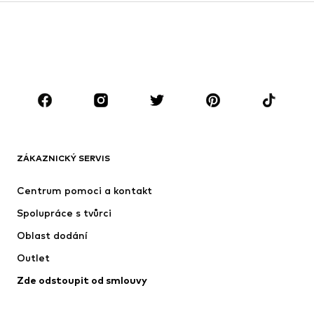
Mikiny
Blejzry
Plavky
Overaly
Móda pro plnoštíhlé
Těhotenská móda
Boty
Sport
Doplňky
Premium
OBLEČENÍ
ZÁKAZNICKÝ SERVIS
Nové
Oblíbené
Šaty
Džíny
Centrum pomoci a kontakt
Trička & topy
Kalhoty
Spolupráce s tvůrci
Bundy
Svetry & pletené oděvy
Oblast dodání
Spodní prádlo
Halenky & tuniky
Outlet
Kabáty
Sukně
Zde odstoupit od smlouvy
Plavky
Mikiny
Blejzry
Overaly