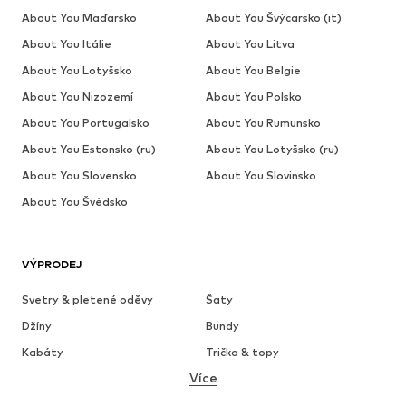
About You Maďarsko
About You Švýcarsko (it)
About You Itálie
About You Litva
About You Lotyšsko
About You Belgie
About You Nizozemí
About You Polsko
About You Portugalsko
About You Rumunsko
About You Estonsko (ru)
About You Lotyšsko (ru)
About You Slovensko
About You Slovinsko
About You Švédsko
VÝPRODEJ
Svetry & pletené oděvy
Šaty
Džíny
Bundy
Kabáty
Trička & topy
Více
Kalhoty
Spodní prádlo
Sukně
Halenky & tuniky