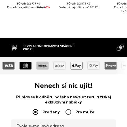
Původně: 2 979 Kč
Původně: 2 879 Kč
Původně
Poslední nejnižší cena:
962 Kč
-9%
Poslední nejnižší cena:
1 781 Kč
Poslední n
2 27
BEZPLATNÁ DOPRAVA* & VRÁCENÍ
DOBÍRK
ZBOŽÍ
Nenech si nic ujít!
Přihlas se k odběru našeho newsletteru a získej
exkluzivní nabídky
Pro ženy
Pro muže
Tvoje e-mailová adresa