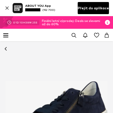
ABOUT YOU App
Přejít do aplikace
(152 700)
Finální letní výprodej: Deals se slevami
01
D
10
H
38
M
24
S
až do 60%