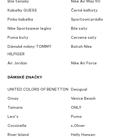
Bile tenisky
Nike Air Max 90
Kabelky GUESS
Černé kalhoty
Pinko kabelka
Sportovní prádlo
Nike Sportswear legíny
Bile saty
Puma boty
Cervene saty
Dámské mikiny TOMMY
Batoh Nike
HILFIGER
Air Jordan
Nike Air Force
DÁMSKÉ ZNAČKY
UNITED COLORS OF BENETTON
Desigual
Orsay
Venice Beach
Tamaris
ONLY
Levi's
Puma
Coccinelle
s.Oliver
River Island
Helly Hansen