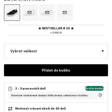
🔥
BESTSELLER # 20
🔥
v GABOR
Vybrat velikost
Přidat do košíku
2 - 3 pracovních dnů
Rychlé dodání
Konečné očekávané dodací lhůty budou zobrazeny v košíku.
Možnost vrácení zboží do 30 dnů