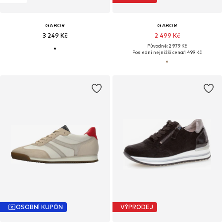
GABOR
GABOR
3 249 Kč
2 499 Kč
Původně: 2 979 Kč
Poslední nejnižší cena:
1 499 Kč
OSOBNÍ KUPÓN
VÝPRODEJ