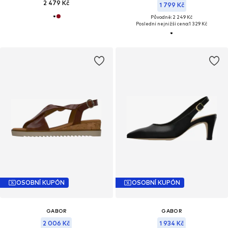
2 479 Kč
1 799 Kč
Původně: 2 249 Kč
Poslední nejnižší cena:
1 329 Kč
OSOBNÍ KUPÓN
OSOBNÍ KUPÓN
GABOR
GABOR
2 006 Kč
1 934 Kč