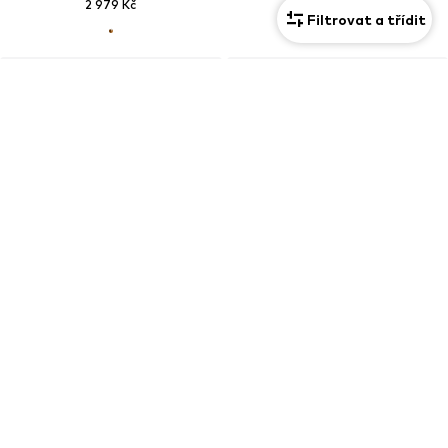
2 979 Kč
2 479 Kč
Filtrovat a třídit
OSOBNÍ KUPÓN
Nové
GABOR
GABOR
2 979 Kč
1 844 Kč
Původně: 3 449 Kč
Poslední nejnižší cena:
1 742 Kč