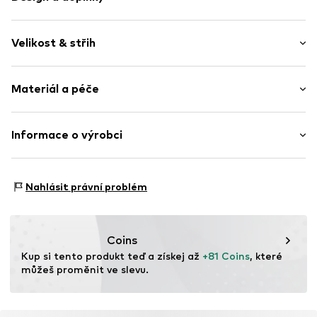
Jednobarevný
Velikost & střih
Pletené oděvy
Rolák
Délka rukávu: Dlouhý rukáv
Pružný límec
Materiál a péče
Délka: Normální délka
Měkký povrch
Střih: Úzký pas
Položka č.
GL19230650 BlackS
Materiál: 100% Bavlna
Informace o výrobci
Tabulka velikostí
Typ materiálu: Jemný úplet
Nordic Basic Wear A/S
Země původu: Turecko
Sønderskovvej 7
Nahlásit právní problém
8362 Hørning
DK
support@adjutant.dk
Coins
Kup si tento produkt teď a získej až 
+81 Coins
, které 
můžeš proměnit ve slevu.