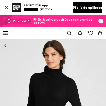
ABOUT YOU App
Přejít do aplikace
(152 700)
Finální letní výprodej: Deals se slevami až
15
H
46
M
01
S
do 60%