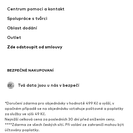
Šaty
Džíny
Centrum pomoci a kontakt
Trička & topy
Kalhoty
Spolupráce s tvůrci
Bundy
Svetry & pletené oděvy
Oblast dodání
Spodní prádlo
Halenky & tuniky
Outlet
Kabáty
Sukně
Zde odstoupit od smlouvy
Plavky
Mikiny
Blejzry
Overaly
Móda pro plnoštíhlé
Těhotenská móda
BEZPEČNÉ NAKUPOVANÍ
Příležitosti
Exkluzivně
Upcyklace
 Tvá data jsou u nás v bezpečí
BOTY
*Doručení zdarma pro objednávky v hodnotě 499 Kč a vyšší, v
Nové
Oblíbené
opačném případě se na objednávku vztahuje poštovné a poplatky
za služby ve výši 49 Kč.
Tenisky
Kotníkové & chelsea boty
Nejnižší celková cena za posledních 30 dní před snížením ceny.
Lodičky & boty na podpatku
Kozačky
****Zdarma ze všech českých sítí. Při volání ze zahraničí mohou být
účtovány poplatky.
Sandály
Polobotky