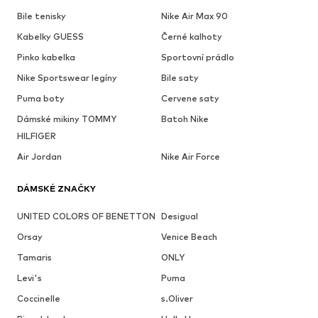
Bile tenisky
Nike Air Max 90
Kabelky GUESS
Černé kalhoty
Pinko kabelka
Sportovní prádlo
Nike Sportswear legíny
Bile saty
Puma boty
Cervene saty
Dámské mikiny TOMMY
Batoh Nike
HILFIGER
Air Jordan
Nike Air Force
DÁMSKÉ ZNAČKY
UNITED COLORS OF BENETTON
Desigual
Orsay
Venice Beach
Tamaris
ONLY
Levi's
Puma
Coccinelle
s.Oliver