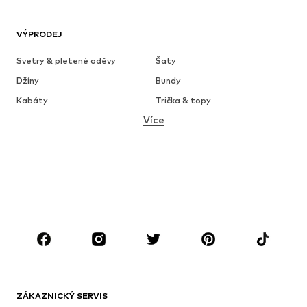
VÝPRODEJ
Svetry & pletené oděvy
Šaty
Džíny
Bundy
Kabáty
Trička & topy
Více
Kalhoty
Spodní prádlo
Sukně
Halenky & tuniky
Mikiny
Blejzry
Plavky
Overaly
Móda pro plnoštíhlé
Těhotenská móda
Boty
Sport
Doplňky
Premium
OBLEČENÍ
ZÁKAZNICKÝ SERVIS
Nové
Oblíbené