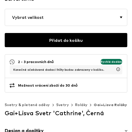
Vybrat velikost
Přidat do košíku
2 - 3 pracovních dnů
Rychlé dodání
Konečné očekávané dodací lhůty budou zobrazeny v košíku.
Možnost vrácení zboží do 30 dnů
Svetry & pletené oděvy
Svetry
Roláky
Gai+Lisva Roláky
Gai+Lisva Svetr 'Cathrine', Černá
Design a doplňky