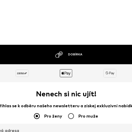
MOŽNOST VRÁCENÍ ZBOŽÍ DO 30 DNŮ
Nenech si nic ujít!
řihlas se k odběru našeho newsletteru a získej exkluzivní nabíd
Pro ženy
Pro muže
vá adresa