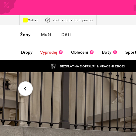
Outlet
Kontakt a centrum pomoci
Ženy
Muži
Děti
Dropy
Výprodej
Oblečení
Boty
Spor
BEZPLATNÁ DOPRAVA* & VRÁCENÍ ZBOŽÍ