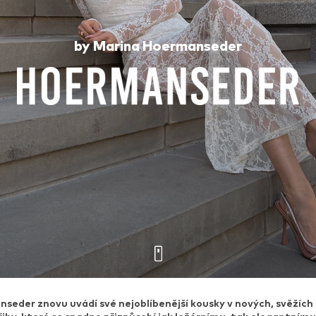
by Marina Hoermanseder
seder znovu uvádí své nejoblíbenější kousky v nových, svěžích