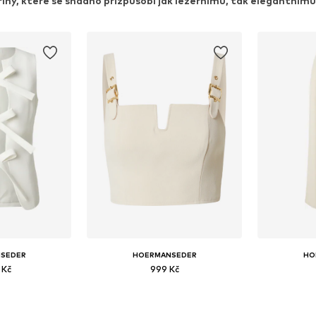
ihy, které se snadno přizpůsobí jak ležérnímu, tak elegantnímu
SEDER
HOERMANSEDER
HO
 Kč
999 Kč