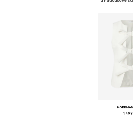
a nadčasové stř
HOERMAN
1 499