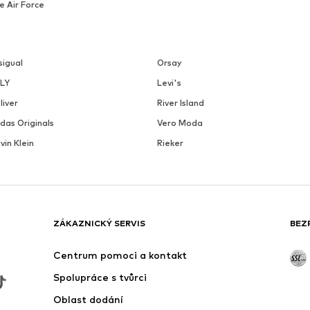
e Air Force
sigual
Orsay
LY
Levi's
liver
River Island
das Originals
Vero Moda
vin Klein
Rieker
ZÁKAZNICKÝ SERVIS
BEZ
Centrum pomoci a kontakt
Spolupráce s tvůrci
Oblast dodání