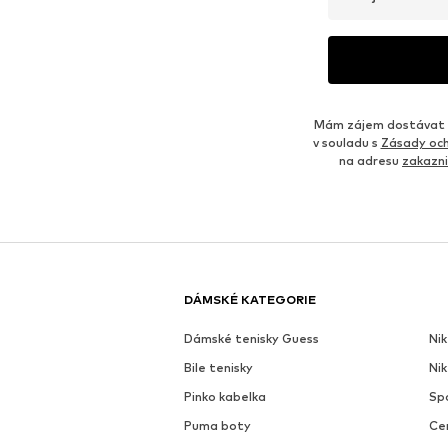
Mám zájem dostávat o
v souladu s
Zásady och
na adresu
zakazn
DÁMSKÉ KATEGORIE
Dámské tenisky Guess
Nik
Bile tenisky
Ni
Pinko kabelka
Sp
Puma boty
Ce