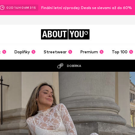
Finální letní výprodej: Deals se slevami až do 60%
02
D
14
H
06
M
29
S
ABOUT
YOU
t
Doplňky
Streetwear
Premium
Top 100
DOBÍRKA