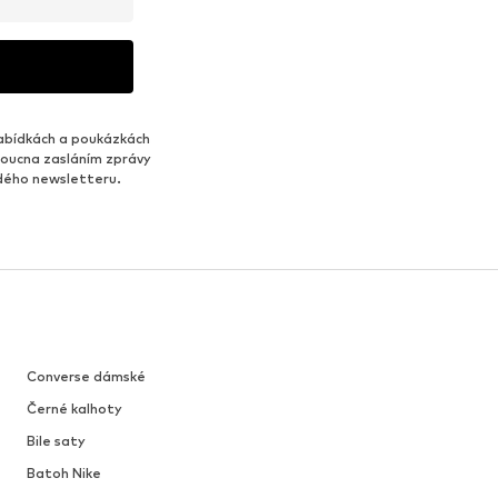
abídkách a poukázkách
udoucna zasláním zprávy
ždého newsletteru.
Converse dámské
Černé kalhoty
Bile saty
Batoh Nike