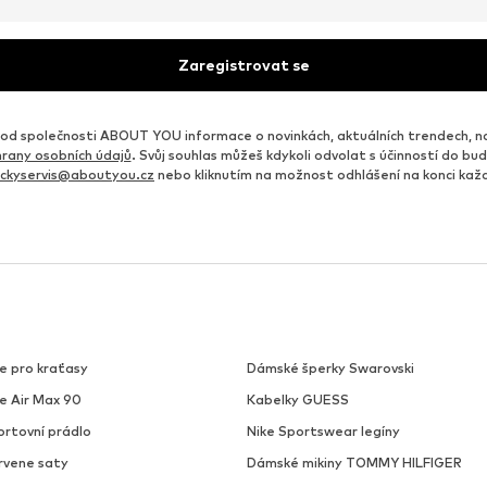
Zaregistrovat se
d společnosti ABOUT YOU informace o novinkách, aktuálních trendech, n
rany osobních údajů
. Svůj souhlas můžeš kdykoli odvolat s účinností do b
ickyservis@aboutyou.cz
nebo kliknutím na možnost odhlášení na konci ka
e pro kraťasy
Dámské šperky Swarovski
ke Air Max 90
Kabelky GUESS
ortovní prádlo
Nike Sportswear legíny
rvene saty
Dámské mikiny TOMMY HILFIGER