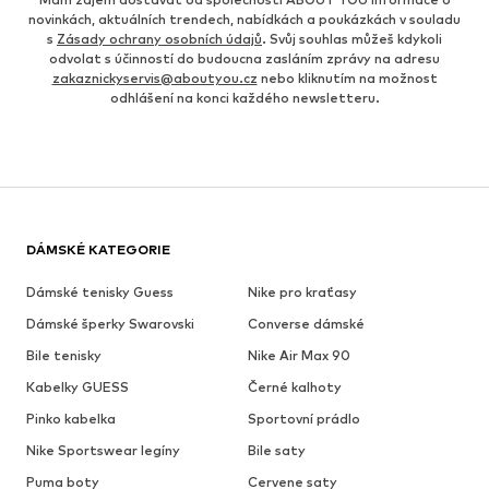
novinkách, aktuálních trendech, nabídkách a poukázkách v souladu
s
Zásady ochrany osobních údajů
. Svůj souhlas můžeš kdykoli
odvolat s účinností do budoucna zasláním zprávy na adresu
zakaznickyservis@aboutyou.cz
nebo kliknutím na možnost
odhlášení na konci každého newsletteru.
DÁMSKÉ KATEGORIE
Dámské tenisky Guess
Nike pro kraťasy
Dámské šperky Swarovski
Converse dámské
Bile tenisky
Nike Air Max 90
Kabelky GUESS
Černé kalhoty
Pinko kabelka
Sportovní prádlo
Nike Sportswear legíny
Bile saty
Puma boty
Cervene saty