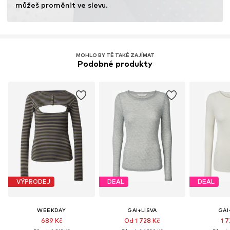
můžeš proměnit ve slevu.
MOHLO BY TĚ TAKÉ ZAJÍMAT
Podobné produkty
VÝPRODEJ
DEAL
DEAL
WEEKDAY
GAI+LISVA
GAI
689 Kč
Od 1 728 Kč
1 7