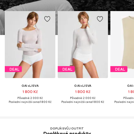
DEAL
DEAL
DEAL
GAI+LISVA
GAI+LISVA
GAI
1 800 Kč
1 800 Kč
1 8
Původně: 2 000 Kč
Původně: 2 000 Kč
Původně
Poslední nejnižší cena:
1 800 Kč
Poslední nejnižší cena:
1 800 Kč
Poslední nejni
DOPLŇ SVŮJ OUTFIT
Doplňkové produkty