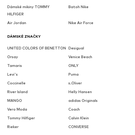
Dámské mikiny TOMMY
Batoh Nike
HILFIGER
Air Jordan
Nike Air Force
DÁMSKÉ ZNAČKY
UNITED COLORS OF BENETTON
Desigual
Orsay
Venice Beach
Tamaris
ONLY
Levi's
Puma
Coccinelle
s.Oliver
River Island
Helly Hansen
MANGO
adidas Originals
Vero Moda
Coach
Tommy Hilfiger
Calvin Klein
Rieker
CONVERSE