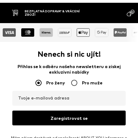
MOŽNOST VR
DOBÍRKA
DNŮ
Nenech si nic ujít!
Přihlas se k odběru našeho newsletteru a získej
exkluzivní nabídky
Pro ženy
Pro muže
Tvoje e-mailová adresa
Zaregistrovat se
Mám zájem dostávat od společnosti ABOUT YOU informace o