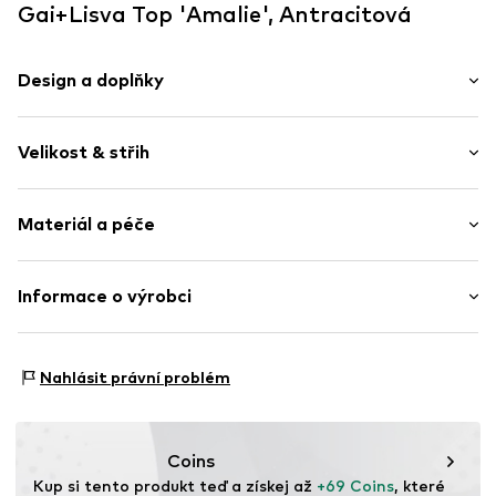
Gai+Lisva Top 'Amalie', Antracitová
Design a doplňky
Pruhovaný
Velikost & střih
žerzej
Kulatý výstřih
Délka rukávu: Dlouhý rukáv
Raglánové rukávy
Materiál a péče
Délka: Normální délka
Celoplošný vzor
Střih: Úzký pas
Položka č.
GL12094196 Reverse Dark Grey StripeXS
Materiál: 67% Viskóza, 28% Vlna, 5% Elastan
Informace o výrobci
Tabulka velikostí
Země původu: Itálie
Nordic Basic Wear A/S
Sønderskovvej 7
Nahlásit právní problém
8362 Hørning
DK
support@adjutant.dk
Coins
Kup si tento produkt teď a získej až 
+69 Coins
, které 