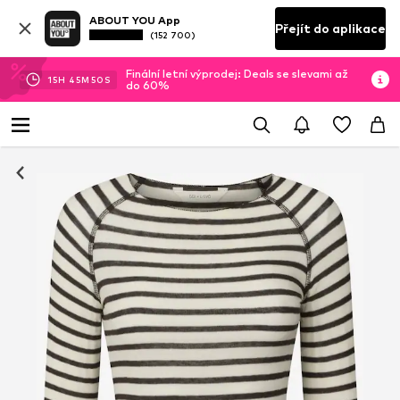
ABOUT YOU App
Přejít do aplikace
(152 700)
Finální letní výprodej: Deals se slevami až
15
H
45
M
49
S
do 60%