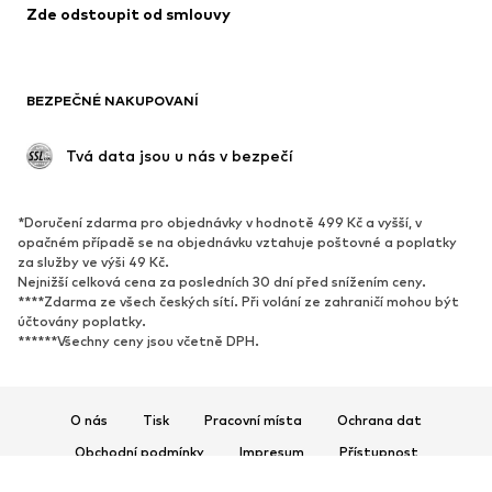
Zde odstoupit od smlouvy
Plavky
Mikiny
Blejzry
Overaly
Móda pro plnoštíhlé
Těhotenská móda
BEZPEČNÉ NAKUPOVANÍ
Příležitosti
Exkluzivně
Upcyklace
 Tvá data jsou u nás v bezpečí
BOTY
*Doručení zdarma pro objednávky v hodnotě 499 Kč a vyšší, v
Nové
Oblíbené
opačném případě se na objednávku vztahuje poštovné a poplatky
za služby ve výši 49 Kč.
Tenisky
Kotníkové & chelsea boty
Nejnižší celková cena za posledních 30 dní před snížením ceny.
Lodičky & boty na podpatku
Kozačky
****Zdarma ze všech českých sítí. Při volání ze zahraničí mohou být
účtovány poplatky.
Sandály
Polobotky
******Všechny ceny jsou včetně DPH.
Sportovní boty
Baleríny
Pantofle
Domácí obuv
O nás
Tisk
Pracovní místa
Ochrana dat
Exkluzivně
Obchodní podmínky
Impresum
Přístupnost
SPORT
Bezpečnost produktů