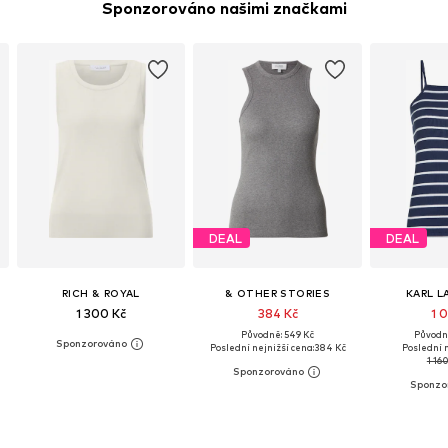
Sponzorováno našimi značkami
DEAL
DEAL
RICH & ROYAL
& OTHER STORIES
KARL L
1 300 Kč
384 Kč
1 
Původně: 549 Kč
Původně
Poslední nejnižší cena:
384 Kč
Poslední n
1 16