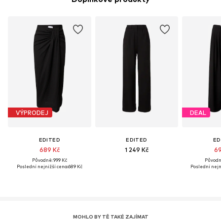
VÝPRODEJ
DEAL
EDITED
EDITED
ED
689 Kč
1 249 Kč
69
Původně: 999 Kč
Původně
Poslední nejnižší cena:
689 Kč
Poslední nejn
MOHLO BY TĚ TAKÉ ZAJÍMAT