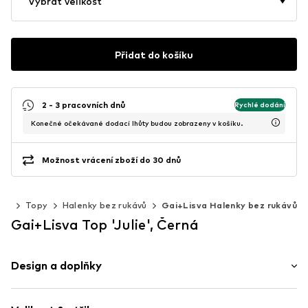
Vybrat velikost
Přidat do košíku
2 - 3 pracovních dnů
Rychlé dodání
Konečné očekávané dodací lhůty budou zobrazeny v košíku.
Možnost vrácení zboží do 30 dnů
opy
Topy
Halenky bez rukávů
Gai+Lisva Halenky bez rukávů
Gai+Lisva Top 'Julie', Černá
Design a doplňky
Jednobarevný