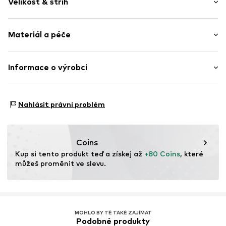
Velikost & střih
Pletené oděvy
Široká ramínka
Délka rukávu: Bez rukávů
Výstřih do V
Materiál a péče
Délka: Normální délka
Zavinování
Střih: Úzký pas
Na uzel/zavázání
Materiál: 67% Viskóza, 28% Vlna, 5% Elastan
Informace o výrobci
Měkký povrch
Tabulka velikostí
Typ materiálu: Jemný úplet
Položka č.
GL12101650 BlackXS
Nordic Basic Wear A/S
Země původu: Itálie
Sønderskovvej 7
Nahlásit právní problém
8362 Hørning
DK
support@adjutant.dk
Coins
Kup si tento produkt teď a získej až 
+80 Coins
, které 
můžeš proměnit ve slevu.
MOHLO BY TĚ TAKÉ ZAJÍMAT
Podobné produkty