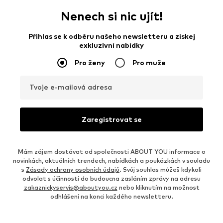
Nenech si nic ujít!
Přihlas se k odběru našeho newsletteru a získej
exkluzivní nabídky
Pro ženy
Pro muže
Tvoje e-mailová adresa
Zaregistrovat se
Mám zájem dostávat od společnosti ABOUT YOU informace o
novinkách, aktuálních trendech, nabídkách a poukázkách v souladu
s
Zásady ochrany osobních údajů
. Svůj souhlas můžeš kdykoli
odvolat s účinností do budoucna zasláním zprávy na adresu
zakaznickyservis@aboutyou.cz
nebo kliknutím na možnost
odhlášení na konci každého newsletteru.