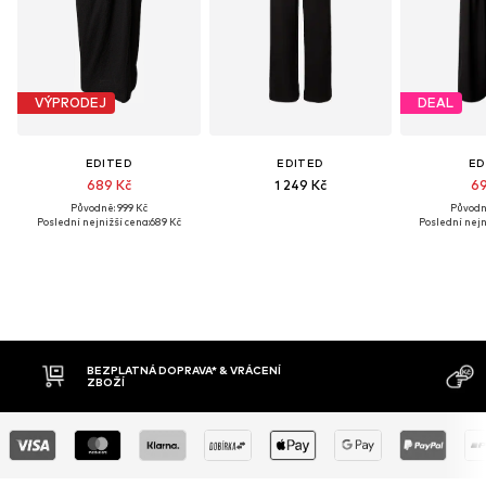
VÝPRODEJ
DEAL
EDITED
EDITED
ED
689 Kč
1 249 Kč
69
Původně: 999 Kč
Původně
Poslední nejnižší cena:
689 Kč
Poslední nejn
VRÁCENÍ
DOBÍRKA