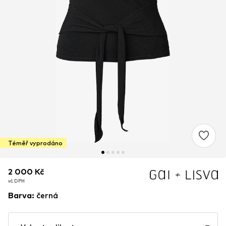
Téměř vyprodáno
2 000 Kč
2 000 Kč
vč. DPH
vč. DPH
Barva
:
černá