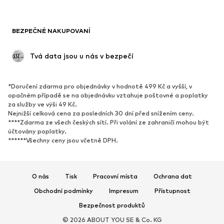
Blejzry
Overaly
Móda pro plnoštíhlé
Těhotenská móda
BEZPEČNÉ NAKUPOVANÍ
Příležitosti
Exkluzivně
Upcyklace
 Tvá data jsou u nás v bezpečí
BOTY
*Doručení zdarma pro objednávky v hodnotě 499 Kč a vyšší, v
Nové
Oblíbené
opačném případě se na objednávku vztahuje poštovné a poplatky
za služby ve výši 49 Kč.
Tenisky
Kotníkové & chelsea boty
Nejnižší celková cena za posledních 30 dní před snížením ceny.
Lodičky & boty na podpatku
Kozačky
****Zdarma ze všech českých sítí. Při volání ze zahraničí mohou být
účtovány poplatky.
Sandály
Polobotky
******Všechny ceny jsou včetně DPH.
Sportovní boty
Baleríny
Pantofle
Domácí obuv
O nás
Tisk
Pracovní místa
Ochrana dat
Exkluzivně
Obchodní podmínky
Impresum
Přístupnost
SPORT
Bezpečnost produktů
© 2026 ABOUT YOU SE & Co. KG
Sportovní oblečení
Druhy sportů