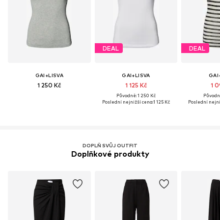
DEAL
DEAL
GAI+LISVA
GAI+LISVA
GAI
1 250 Kč
1 125 Kč
1 0
Původně: 1 250 Kč
Původně
Poslední nejnižší cena:
1 125 Kč
Poslední nejni
DOPLŇ SVŮJ OUTFIT
Doplňkové produkty