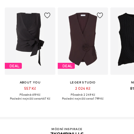
DEAL
DEAL
ABOUT YOU
LEGER STUDIO
N
557 Kč
2 024 Kč
81
Původně: 619 Kč
Původně: 2 249 Kč
Poslední nejnižší cena:
467 Kč
Poslední nejnižší cena:
1 799 Kč
MÓDNÍ INSPIRACE