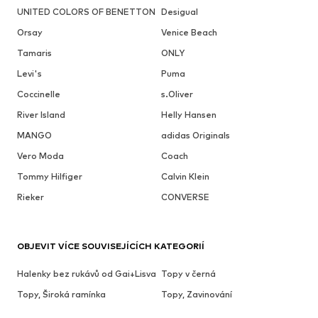
UNITED COLORS OF BENETTON
Desigual
Orsay
Venice Beach
Tamaris
ONLY
Levi's
Puma
Coccinelle
s.Oliver
River Island
Helly Hansen
MANGO
adidas Originals
Vero Moda
Coach
Tommy Hilfiger
Calvin Klein
Rieker
CONVERSE
OBJEVIT VÍCE SOUVISEJÍCÍCH KATEGORIÍ
Halenky bez rukávů od Gai+Lisva
Topy v černá
Topy, Široká ramínka
Topy, Zavinování