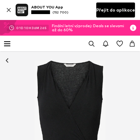
ABOUT YOU App
Přejít do aplikace
(152 700)
Finální letní výprodej: Deals se slevami
01
D
10
H
36
M
26
S
až do 60%