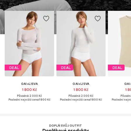
DEAL
DEAL
DEAL
GAI+LISVA
GAI+LISVA
GAI
1 800 Kč
1 800 Kč
1 8
Původně: 2 000 Kč
Původně: 2 000 Kč
Původně
Poslední nejnižší cena:
1 800 Kč
Poslední nejnižší cena:
1 800 Kč
Poslední nejni
DOPLŇ SVŮJ OUTFIT
Doplňkové produkty