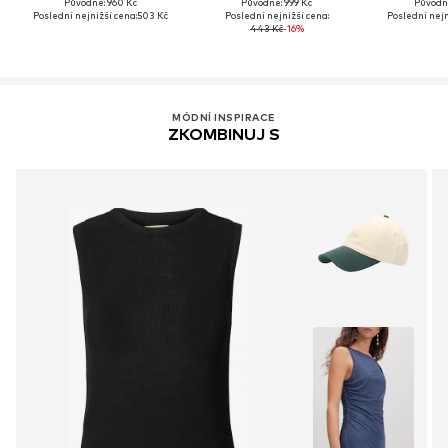
Původně: 960 Kč
Původně: 999 Kč
Původně
Poslední nejnižší cena:
503 Kč
Poslední nejnižší cena:
Poslední nejn
443 Kč
-16%
MÓDNÍ INSPIRACE
ZKOMBINUJ S