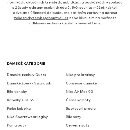
novinkách, aktuálních trendech, nabídkách a poukázkách v souladu
s
Zásady ochrany osobních údajů
. Svůj souhlas můžeš kdykoli
odvolat s účinností do budoucna zasláním zprávy na adresu
zakaznickyservis@aboutyou.cz
nebo kliknutím na možnost
odhlášení na konci každého newsletteru.
DÁMSKÉ KATEGORIE
Dámské tenisky Guess
Nike pro kraťasy
Dámské šperky Swarovski
Converse dámské
Bile tenisky
Nike Air Max 90
Kabelky GUESS
Černé kalhoty
Pinko kabelka
Sportovní prádlo
Nike Sportswear legíny
Bile saty
Puma boty
Cervene saty