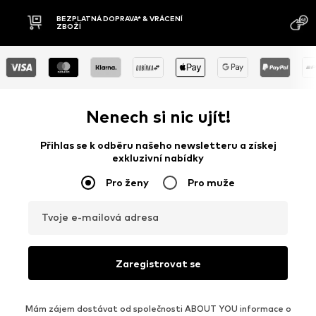
MOŽN
DOBÍRKA
DNŮ
Nenech si nic ujít!
Přihlas se k odběru našeho newsletteru a získej
exkluzivní nabídky
Pro ženy
Pro muže
Tvoje e-mailová adresa
Zaregistrovat se
Mám zájem dostávat od společnosti ABOUT YOU informace o