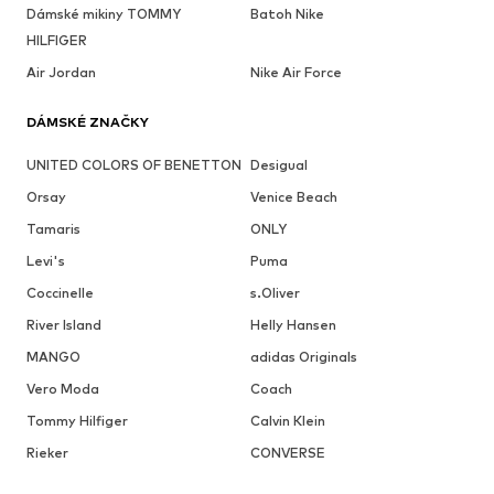
Dámské mikiny TOMMY
Batoh Nike
HILFIGER
Air Jordan
Nike Air Force
DÁMSKÉ ZNAČKY
UNITED COLORS OF BENETTON
Desigual
Orsay
Venice Beach
Tamaris
ONLY
Levi's
Puma
Coccinelle
s.Oliver
River Island
Helly Hansen
MANGO
adidas Originals
Vero Moda
Coach
Tommy Hilfiger
Calvin Klein
Rieker
CONVERSE