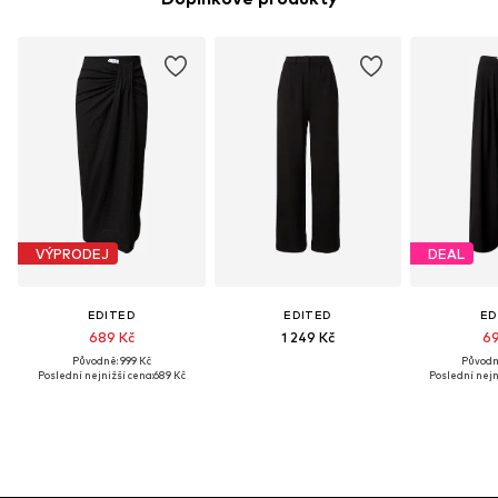
VÝPRODEJ
DEAL
EDITED
EDITED
ED
689 Kč
1 249 Kč
69
Původně: 999 Kč
Původně
Poslední nejnižší cena:
689 Kč
Poslední nejn