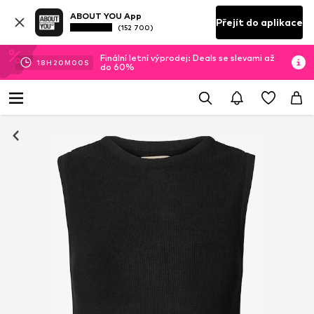
ABOUT YOU App
Přejít do aplikace
(152 700)
Finální letní výprodej: Deals se slevami až
18
H
19
M
59
S
do 60%