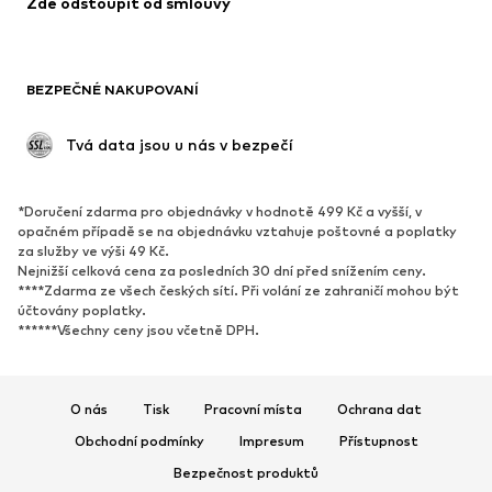
Zde odstoupit od smlouvy
Plavky
Mikiny
Blejzry
Overaly
Móda pro plnoštíhlé
Těhotenská móda
BEZPEČNÉ NAKUPOVANÍ
Příležitosti
Exkluzivně
Upcyklace
 Tvá data jsou u nás v bezpečí
BOTY
*Doručení zdarma pro objednávky v hodnotě 499 Kč a vyšší, v
Nové
Oblíbené
opačném případě se na objednávku vztahuje poštovné a poplatky
za služby ve výši 49 Kč.
Tenisky
Kotníkové & chelsea boty
Nejnižší celková cena za posledních 30 dní před snížením ceny.
Lodičky & boty na podpatku
Kozačky
****Zdarma ze všech českých sítí. Při volání ze zahraničí mohou být
účtovány poplatky.
Sandály
Polobotky
******Všechny ceny jsou včetně DPH.
Sportovní boty
Baleríny
Pantofle
Domácí obuv
O nás
Tisk
Pracovní místa
Ochrana dat
Exkluzivně
Obchodní podmínky
Impresum
Přístupnost
SPORT
Bezpečnost produktů