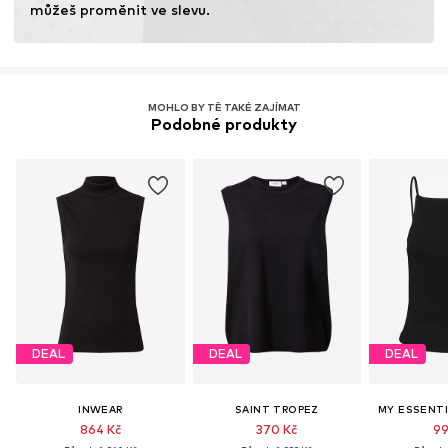
můžeš proměnit ve slevu.
MOHLO BY TĚ TAKÉ ZAJÍMAT
Podobné produkty
DEAL
DEAL
DEAL
INWEAR
SAINT TROPEZ
MY ESSENT
864 Kč
370 Kč
99