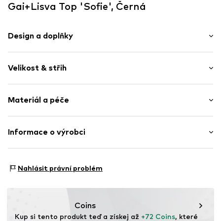
Gai+Lisva Top 'Sofie', Černá
Design a doplňky
Jednobarevný
Velikost & střih
Pletené oděvy
Rovný lem
Délka rukávu: Dlouhý rukáv
Měkký povrch
Materiál a péče
Délka: Normální délka
Střih: Normální střih
Položka č.
GL12084650 BlackS
Materiál: 100% Bavlna
Informace o výrobci
Tabulka velikostí
Typ materiálu: Jemný úplet
Nordic Basic Wear A/S
Země původu: Turecko
Sønderskovvej 7
Nahlásit právní problém
8362 Hørning
DK
support@adjutant.dk
Coins
Kup si tento produkt teď a získej až 
+72 Coins
, které 