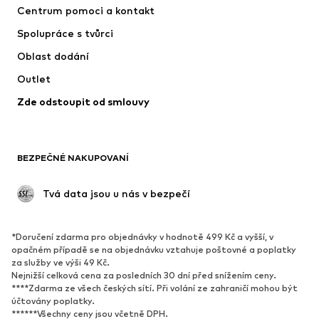
Centrum pomoci a kontakt
Trička & topy
Kalhoty
Spolupráce s tvůrci
Bundy
Svetry & pletené oděvy
Oblast dodání
Spodní prádlo
Halenky & tuniky
Outlet
Kabáty
Sukně
Zde odstoupit od smlouvy
Plavky
Mikiny
Blejzry
Overaly
Móda pro plnoštíhlé
Těhotenská móda
BEZPEČNÉ NAKUPOVANÍ
Příležitosti
Exkluzivně
Upcyklace
 Tvá data jsou u nás v bezpečí
BOTY
*Doručení zdarma pro objednávky v hodnotě 499 Kč a vyšší, v
Nové
Oblíbené
opačném případě se na objednávku vztahuje poštovné a poplatky
za služby ve výši 49 Kč.
Tenisky
Kotníkové & chelsea boty
Nejnižší celková cena za posledních 30 dní před snížením ceny.
Lodičky & boty na podpatku
Kozačky
****Zdarma ze všech českých sítí. Při volání ze zahraničí mohou být
účtovány poplatky.
Sandály
Polobotky
******Všechny ceny jsou včetně DPH.