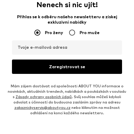
Nenech si nic ujít!
Přihlas se k odběru našeho newsletteru a získej
exkluzivní nabídky
Pro ženy
Pro muže
Tvoje e-mailová adresa
Zaregistrovat se
Mám zájem dostávat od společnosti ABOUT YOU informace o
novinkách, aktuálních trendech, nabídkách a poukázkách v souladu
s
Zásady ochrany osobních údajů
. Svůj souhlas můžeš kdykoli
odvolat s účinností do budoucna zasláním zprávy na adresu
zakaznickyservis@aboutyou.cz
nebo kliknutím na možnost
odhlášení na konci každého newsletteru.