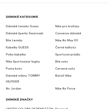
DÁMSKÉ KATEGORIE
Dámské tenisky Guess
Nike pro kraťasy
Dámské šperky Swarovski
Converse dámské
Bile tenisky
Nike Air Max 90
Kabelky GUESS
Černé kalhoty
Pinko kabelka
Sportovní prádlo
Nike Sportswear legíny
Bile saty
Puma boty
Cervene saty
Dámské mikiny TOMMY
Batoh Nike
HILFIGER
Air Jordan
Nike Air Force
DÁMSKÉ ZNAČKY
UNITED COLORS OF BENETTON
Desigual