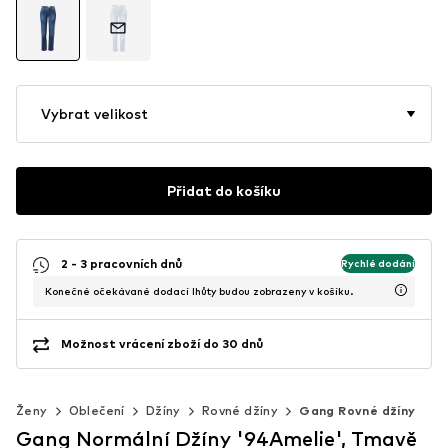
Vybrat velikost
Přidat do košíku
2 - 3 pracovních dnů
Rychlé dodání
Konečné očekávané dodací lhůty budou zobrazeny v košíku.
Možnost vrácení zboží do 30 dnů
Ženy
Oblečení
Džíny
Rovné džíny
Gang Rovné džíny
Gang Normální Džíny '94Amelie', Tmavě