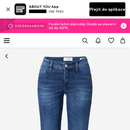
ABOUT YOU App
Přejít do aplikace
(152 700)
Finální letní výprodej: Deals se slevami
02
D
08
H
44
M
09
S
až do 60%