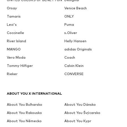
Orsay
Venice Beach
Tamaris
ONLY
Levi's
Puma
Coccinelle
s.Oliver
River Island
Helly Hansen
MANGO
adidas Originals
Vero Moda
Coach
Tommy Hilfiger
Calvin Klein
Rieker
CONVERSE
ABOUT YOU X INTERNATIONAL
About You Bulharsko
About You Dánsko
About You Rakousko
About You Švýcarsko
About You Německo
About You Kypr