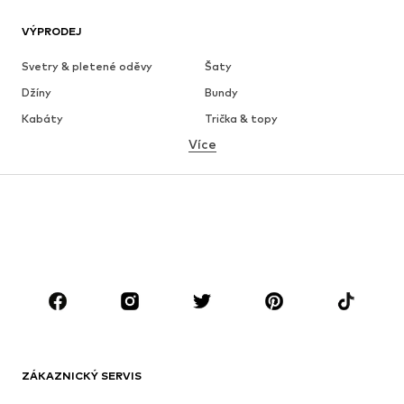
VÝPRODEJ
Svetry & pletené oděvy
Šaty
Džíny
Bundy
Kabáty
Trička & topy
Více
Kalhoty
Spodní prádlo
Sukně
Halenky & tuniky
Mikiny
Blejzry
Plavky
Overaly
Móda pro plnoštíhlé
Těhotenská móda
Boty
Sport
Doplňky
Premium
OBLEČENÍ
ZÁKAZNICKÝ SERVIS
Nové
Oblíbené
Šaty
Džíny