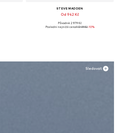
STEVE MADDEN
Od 942 Kč
Původně: 2 979 Kč
, XL
Dostupné velikosti: 36, 39, 40
Poslední nejnižší cena:
1 049 Kč
-10%
Přidat do košíku
Sledovat