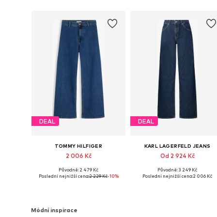
DEAL
DEAL
TOMMY HILFIGER
KARL LAGERFELD JEANS
2 006 Kč
Od 2 924 Kč
Původně: 2 479 Kč
Původně: 3 249 Kč
Dostupné v mnoha velikostech
Dostupné v mnoha velikostech
Poslední nejnižší cena:
2 229 Kč
-10%
Poslední nejnižší cena:
2 006 Kč
Přidat do košíku
Přidat do košíku
Módní inspirace