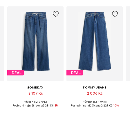
DEAL
DEAL
SOMEDAY
TOMMY JEANS
2 107 Kč
2 006 Kč
Původně: 2 479 Kč
Původně: 2 479 Kč
Dostupné v mnoha velikostech
Dostupné v mnoha velikostech
Poslední nejnižší cena:
2 231 Kč
-5%
Poslední nejnižší cena:
2 229 Kč
-10%
Přidat do košíku
Přidat do košíku