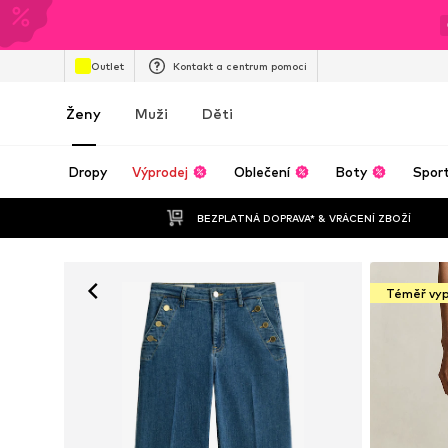
Outlet
Kontakt a centrum pomoci
Ženy
Muži
Děti
Dropy
Výprodej
Oblečení
Boty
Spor
BEZPLATNÁ DOPRAVA* & VRÁCENÍ ZBOŽÍ
Téměř vy