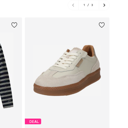
1
/
3
DEAL