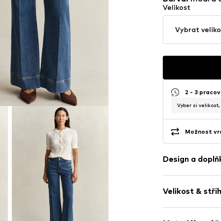
Velikost
Vybrat veliko
2 - 3 pracov
Vyber si velikost
Možnost vrá
Design a doplň
Jednobarevn
Velikost & stři
Džínovina
Modrá džínov
Délka: Dlouhé
Prošitý spodn