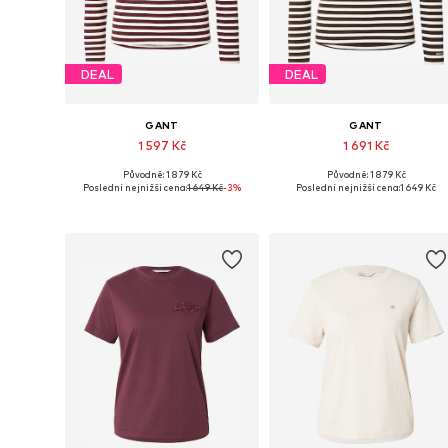
DEAL
DEAL
GANT
GANT
1 597 Kč
1 691 Kč
Původně: 1 879 Kč
Původně: 1 879 Kč
Dostupné velikosti: XS, S, M, L, XL, XXL
Dostupné veli
Poslední nejnižší cena:
1 649 Kč
-3%
Poslední nejnižší cena:
1 649 Kč
Přidat do košíku
Přidat do košíku