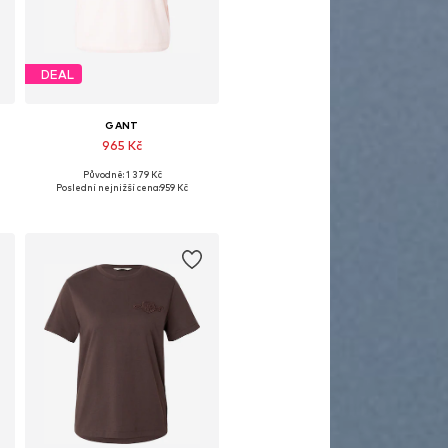
DEAL
GANT
965 Kč
Původně: 1 379 Kč
kosti: XS, S, M, L, XL, XXL
Dostupné velikosti: XS, S, M, L, XL, XXL
Poslední nejnižší cena:
959 Kč
Přidat do košíku