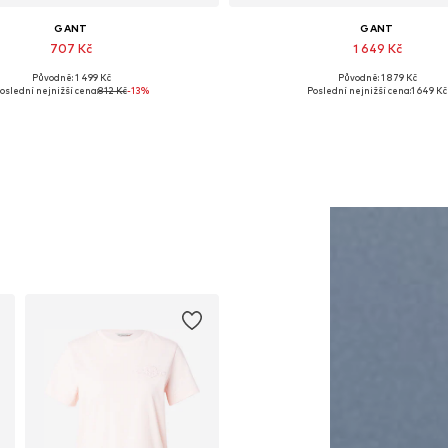
GANT
GANT
707 Kč
1 649 Kč
Původně: 1 499 Kč
Původně: 1 879 Kč
Dostupné velikosti: 55-60
Dostupné velikosti: XS, S, M, L
oslední nejnižší cena:
812 Kč
-13%
Poslední nejnižší cena:
1 649 Kč
Přidat do košíku
Přidat do košíku