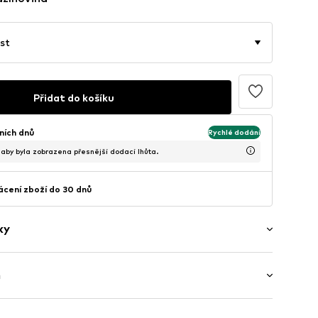
st
Přidat do košíku
ních dnů
Rychlé dodání
, aby byla zobrazena přesnější dodací lhůta.
cení zboží do 30 dnů
ky
ý
h
ina/opraná
 / Maxi
í lem