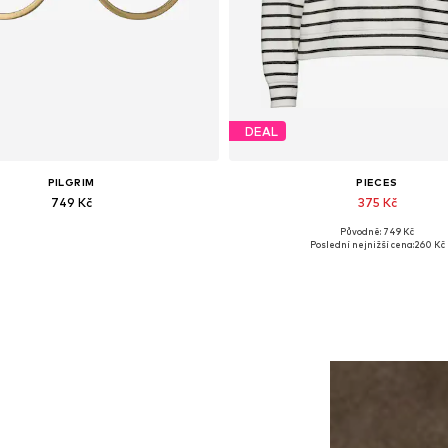
DEAL
PILGRIM
PIECES
749 Kč
375 Kč
Původně: 749 Kč
Dostupné velikosti: One Size
Dostupné velikosti: XS, S, M, L
Poslední nejnižší cena:
260 Kč
Přidat do košíku
Přidat do košíku