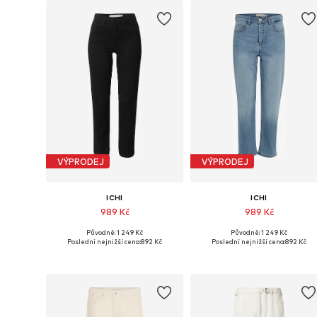
VÝPRODEJ
VÝPRODEJ
ICHI
ICHI
989 Kč
989 Kč
Původně: 1 249 Kč
Původně: 1 249 Kč
Dostupné v mnoha velikostech
Dostupné v mnoha velikostech
Poslední nejnižší cena:
892 Kč
Poslední nejnižší cena:
892 Kč
Přidat do košíku
Přidat do košíku