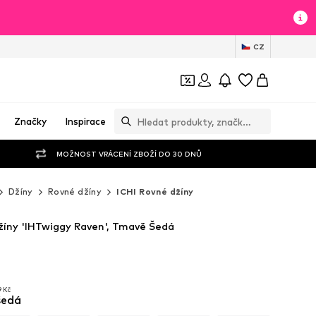
CZ
Značky
Inspirace
MOŽNOST VRÁCENÍ ZBOŽÍ DO 30 DNŮ
Džíny
Rovné džíny
ICHI Rovné džíny
žíny 'IHTwiggy Raven', Tmavě Šedá
9 Kč
šedá
9 Kč