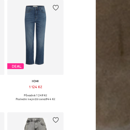
DEAL
ICHI
1 124 Kč
Původně: 1 249 Kč
Dostupné v mnoha velikostech
Poslední nejnižší cena:
944 Kč
Přidat do košíku