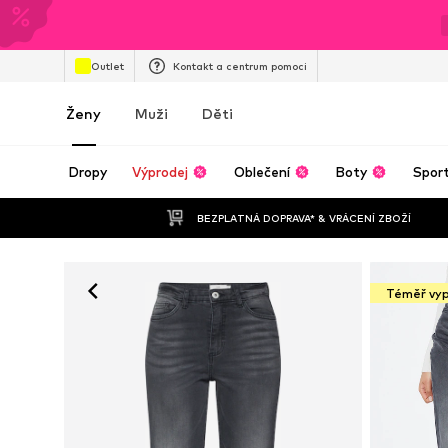
Outlet
Kontakt a centrum pomoci
Ženy
Muži
Děti
Dropy
Výprodej
Oblečení
Boty
Spor
BEZPLATNÁ DOPRAVA* & VRÁCENÍ ZBOŽÍ
Téměř vy