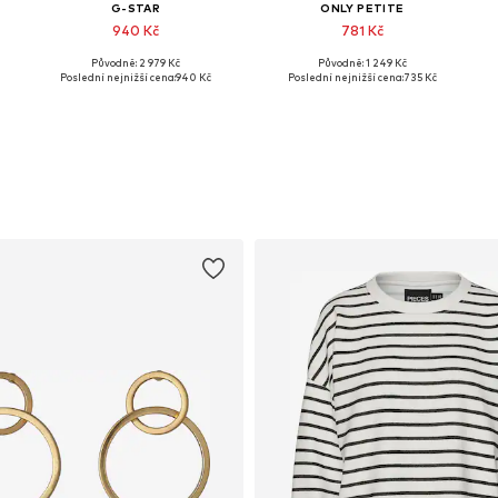
G-STAR
ONLY PETITE
940 Kč
781 Kč
Původně: 2 979 Kč
Původně: 1 249 Kč
Dostupné v mnoha velikostech
Dostupné v mnoha velikostech
Poslední nejnižší cena:
940 Kč
Poslední nejnižší cena:
735 Kč
Přidat do košíku
Přidat do košíku