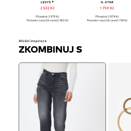
LEVI'S ®
G-STAR
2 532 Kč
1 759 Kč
Původně: 2 979 Kč
Původně: 2 979 Kč
Dostupné v mnoha velikostech
Dostupné v mnoha velikostech
Poslední nejnižší cena:
2 383 Kč
Poslední nejnižší cena:
1 759 Kč
Přidat do košíku
Přidat do košíku
Módní inspirace
ZKOMBINUJ S