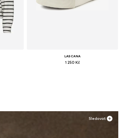
LASCANA
1 250 Kč
, XL
Dostupné velikosti: 36
Přidat do košíku
Sledovat