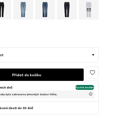
st
Přidat do košíku
ních dnů
Rychlé dodání
, aby byla zobrazena přesnější dodací lhůta.
cení zboží do 30 dnů