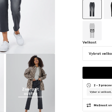
Velikost
Vybrat veliko
2 - 3 pracov
Zobrazit
Vyber si velikost
outfity
Možnost vrá