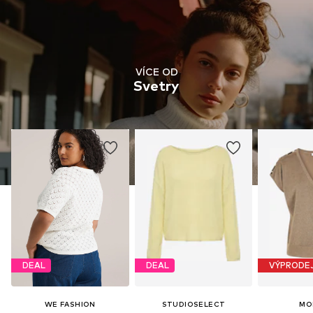
VÍCE OD
Svetry
DEAL
DEAL
VÝPRODE
WE FASHION
STUDIOSELECT
MO