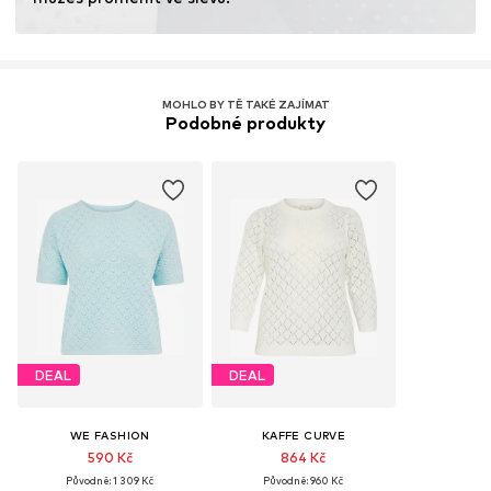
minimalizuje používání chemických hnojiv.
Více informací
MOHLO BY TĚ TAKÉ ZAJÍMAT
Podobné produkty
DEAL
DEAL
WE FASHION
KAFFE CURVE
590 Kč
864 Kč
Původně: 1 309 Kč
Původně: 960 Kč