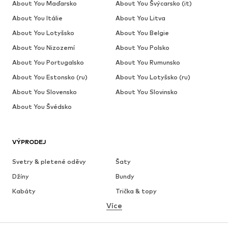
About You Maďarsko
About You Švýcarsko (it)
About You Itálie
About You Litva
About You Lotyšsko
About You Belgie
About You Nizozemí
About You Polsko
About You Portugalsko
About You Rumunsko
About You Estonsko (ru)
About You Lotyšsko (ru)
About You Slovensko
About You Slovinsko
About You Švédsko
VÝPRODEJ
Svetry & pletené oděvy
Šaty
Džíny
Bundy
Kabáty
Trička & topy
Více
Kalhoty
Spodní prádlo
Sukně
Halenky & tuniky