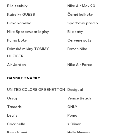
Bile tenisky
Nike Air Max 90
Kabelky GUESS
Černé kalhoty
Pinko kabelka
Sportovní prádlo
Nike Sportswear legíny
Bile saty
Puma boty
Cervene saty
Dámské mikiny TOMMY
Batoh Nike
HILFIGER
Air Jordan
Nike Air Force
DÁMSKÉ ZNAČKY
UNITED COLORS OF BENETTON
Desigual
Orsay
Venice Beach
Tamaris
ONLY
Levi's
Puma
Coccinelle
s.Oliver
River Island
Helly Hansen