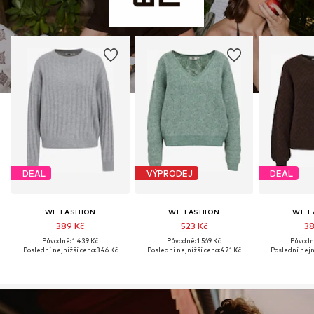
DEAL
VÝPRODEJ
DEAL
WE FASHION
WE FASHION
WE F
389 Kč
523 Kč
38
Původně: 1 439 Kč
Původně: 1 569 Kč
Původně
Poslední nejnižší cena:
346 Kč
Poslední nejnižší cena:
471 Kč
Poslední nejn