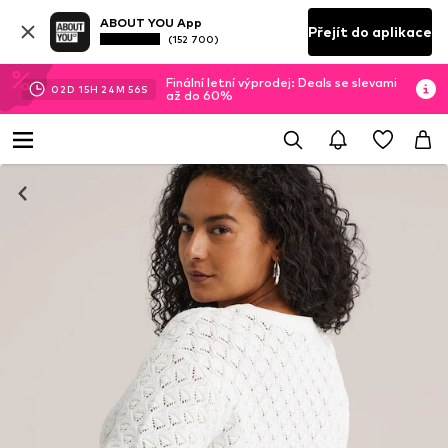
ABOUT YOU App
Přejít do aplikace
(152 700)
Finální letní výprodej: Deals se slevami
02
D
15
H
24
M
55
S
až do 60%