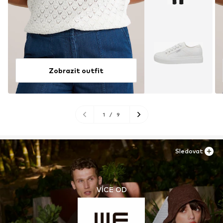
Zobrazit outfit
1
/
9
Sledovat
VÍCE OD