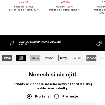
824 Kč
424 Kč
77
Původně: 1 309 Kč
Původně: 499 Kč
Původně
Poslední nejnižší cena:
733 Kč
Poslední nejnižší cena:
395 Kč
Poslední n
903 
MOŽNOST VR
DOBÍRKA
DNŮ
Nenech si nic ujít!
Přihlas se k odběru našeho newsletteru a získej
exkluzivní nabídky
Pro ženy
Pro muže