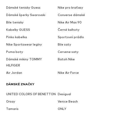
Dámské tenisky Guess
Nike pro kraťasy
Dámské šperky Swarovski
Converse dámské
Bile tenisky
Nike Air Max 90
Kabelky GUESS
Černé kalhoty
Pinko kabelka
Sportovní prádlo
Nike Sportswear legíny
Bile saty
Puma boty
Cervene saty
Dámské mikiny TOMMY
Batoh Nike
HILFIGER
Air Jordan
Nike Air Force
DÁMSKÉ ZNAČKY
UNITED COLORS OF BENETTON
Desigual
Orsay
Venice Beach
Tamaris
ONLY