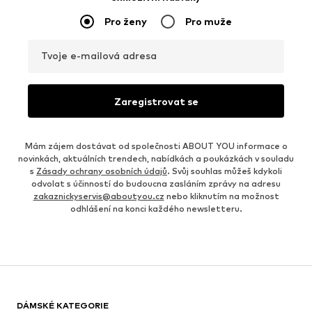
Pro ženy
Pro muže
Tvoje e-mailová adresa
Zaregistrovat se
Mám zájem dostávat od společnosti ABOUT YOU informace o
novinkách, aktuálních trendech, nabídkách a poukázkách v souladu
s
Zásady ochrany osobních údajů
. Svůj souhlas můžeš kdykoli
odvolat s účinností do budoucna zasláním zprávy na adresu
zakaznickyservis@aboutyou.cz
nebo kliknutím na možnost
odhlášení na konci každého newsletteru.
DÁMSKÉ KATEGORIE