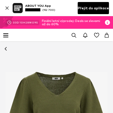
ABOUT YOU App
Přejít do aplikace
(152 700)
Finální letní výprodej: Deals se slevami
03
D
10
H
28
M
07
S
až do 60%