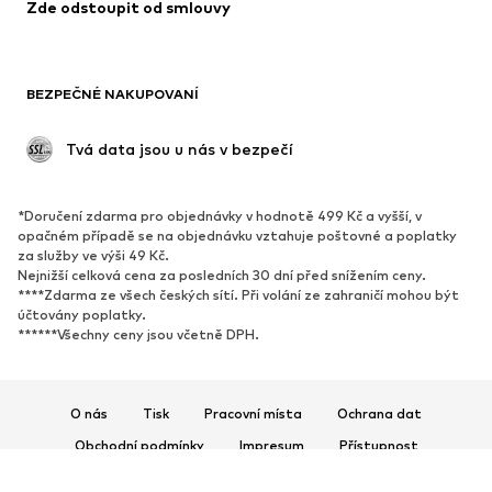
Zde odstoupit od smlouvy
Plavky
Mikiny
Blejzry
Overaly
Móda pro plnoštíhlé
Těhotenská móda
BEZPEČNÉ NAKUPOVANÍ
Příležitosti
Exkluzivně
Upcyklace
 Tvá data jsou u nás v bezpečí
BOTY
*Doručení zdarma pro objednávky v hodnotě 499 Kč a vyšší, v
Nové
Oblíbené
opačném případě se na objednávku vztahuje poštovné a poplatky
za služby ve výši 49 Kč.
Tenisky
Kotníkové & chelsea boty
Nejnižší celková cena za posledních 30 dní před snížením ceny.
Lodičky & boty na podpatku
Kozačky
****Zdarma ze všech českých sítí. Při volání ze zahraničí mohou být
účtovány poplatky.
Sandály
Polobotky
******Všechny ceny jsou včetně DPH.
Sportovní boty
Baleríny
Pantofle
Domácí obuv
O nás
Tisk
Pracovní místa
Ochrana dat
Exkluzivně
Obchodní podmínky
Impresum
Přístupnost
SPORT
Bezpečnost produktů