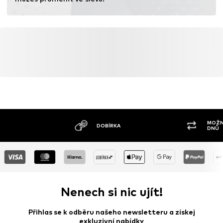
minimalizuje používání chemických hnojiv.
Více informací
MOŽNOST VR
DOBÍRKA
DNŮ
Nenech si nic ujít!
Přihlas se k odběru našeho newsletteru a získej
exkluzivní nabídky