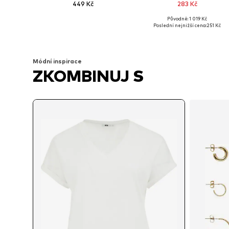
449 Kč
283 Kč
Původně: 1 019 Kč
Dostupné v mnoha velikostech
Dostupné v mnoha velikostech
Poslední nejnižší cena:
251 Kč
Přidat do košíku
Přidat do košíku
Módní inspirace
ZKOMBINUJ S