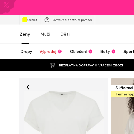
Outlet
Kontakt a centrum pomoci
Ženy
Muži
Děti
Dropy
Výprodej
Oblečení
Boty
Spor
BEZPLATNÁ DOPRAVA* & VRÁCENÍ ZBOŽÍ
S křivkami
Téměř vy