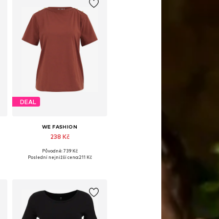
DEAL
WE FASHION
238 Kč
Původně: 739 Kč
Dostupné velikosti: S, M, L
Poslední nejnižší cena:
211 Kč
Přidat do košíku