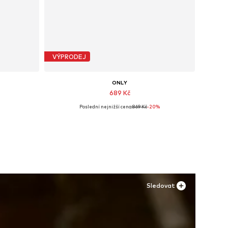
VÝPRODEJ
ONLY
689 Kč
Poslední nejnižší cena:
869 Kč
-20%
ch
Dostupné velikosti: 36, 37, 38
Přidat do košíku
Sledovat