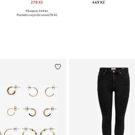
278 Kč
449 Kč
Původně: 349 Kč
Dostupné velikosti: XL, XXL, XXXL, 4XL, 5XL
Dostupné velikosti: XXL, XXXL
Poslední nejnižší cena:
278 Kč
Přidat do košíku
Přidat do košíku