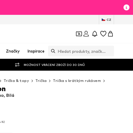
CZ
Značky
Inspirace
MOŽNOST VRÁCENÍ ZBOŽÍ DO 30 DNŮ
Trička & topy
Trička
Trička s krátkým rukávem
WE Fashion T
on
o, Bílá
4 Kč
4 Kč