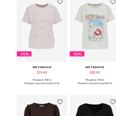
DEAL
DEAL
WE FASHION
WE FASHION
274 Kč
205 Kč
Původně: 759 Kč
Původně: 759 Kč
Dostupné velikosti: S, M, L
Dostupné velikosti: XS, S, M, L
Poslední nejnižší cena:
243 Kč
Poslední nejnižší cena:
182 Kč
Přidat do košíku
Přidat do košíku