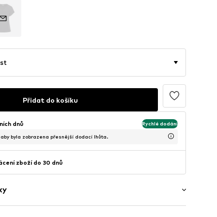
st
Přidat do košíku
ních dnů
Rychlé dodání
, aby byla zobrazena přesnější dodací lhůta.
cení zboží do 30 dnů
ky
ý