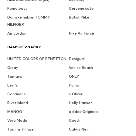
Puma boty
Cervene saty
Dámské mikiny TOMMY
Batoh Nike
HILFIGER
Air Jordan
Nike Air Force
DÁMSKÉ ZNAČKY
UNITED COLORS OF BENETTON
Desigual
Orsay
Venice Beach
Tamaris
ONLY
Levi's
Puma
Coccinelle
s.Oliver
River Island
Helly Hansen
MANGO
adidas Originals
Vero Moda
Coach
Tommy Hilfiger
Calvin Klein