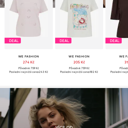
DEAL
DEAL
DEAL
WE FASHION
WE FASHION
WE F
274 Kč
205 Kč
31
Původně: 759 Kč
Původně: 759 Kč
Původn
Poslední nejnižší cena:
243 Kč
Poslední nejnižší cena:
182 Kč
Poslední nejn
VÍCE OD