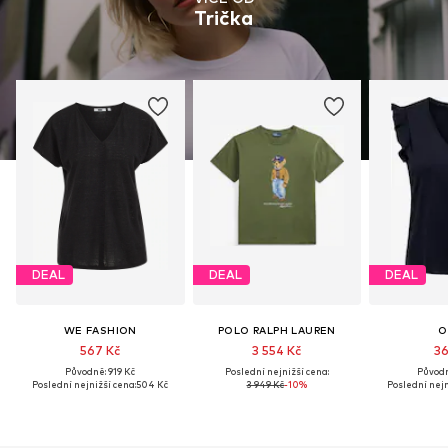
Trička
DEAL
DEAL
DEAL
WE FASHION
POLO RALPH LAUREN
O
567 Kč
3 554 Kč
36
Původně: 919 Kč
Poslední nejnižší cena:
Původn
Poslední nejnižší cena:
504 Kč
3 949 Kč
-10%
Poslední nejn