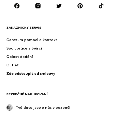
Doplňky
Premium
OBLEČENÍ
ZÁKAZNICKÝ SERVIS
Nové
Oblíbené
Šaty
Džíny
Centrum pomoci a kontakt
Trička & topy
Kalhoty
Spolupráce s tvůrci
Bundy
Svetry & pletené oděvy
Oblast dodání
Spodní prádlo
Halenky & tuniky
Outlet
Kabáty
Sukně
Zde odstoupit od smlouvy
Plavky
Mikiny
Blejzry
Overaly
Móda pro plnoštíhlé
Těhotenská móda
BEZPEČNÉ NAKUPOVANÍ
Příležitosti
Exkluzivně
Upcyklace
 Tvá data jsou u nás v bezpečí
BOTY