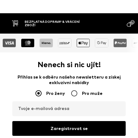
MOŽNOST VR
DOBÍRKA
DNŮ
Nenech si nic ujít!
Přihlas se k odběru našeho newsletteru a získej
exkluzivní nabídky
Pro ženy
Pro muže
Tvoje e-mailová adresa
Zaregistrovat se