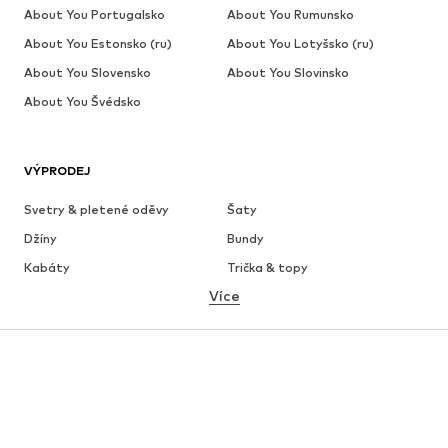
About You Portugalsko
About You Rumunsko
About You Estonsko (ru)
About You Lotyšsko (ru)
About You Slovensko
About You Slovinsko
About You Švédsko
VÝPRODEJ
Svetry & pletené oděvy
Šaty
Džíny
Bundy
Kabáty
Trička & topy
Více
Kalhoty
Spodní prádlo
Sukně
Halenky & tuniky
Mikiny
Blejzry
Plavky
Overaly
Móda pro plnoštíhlé
Těhotenská móda
Boty
Sport