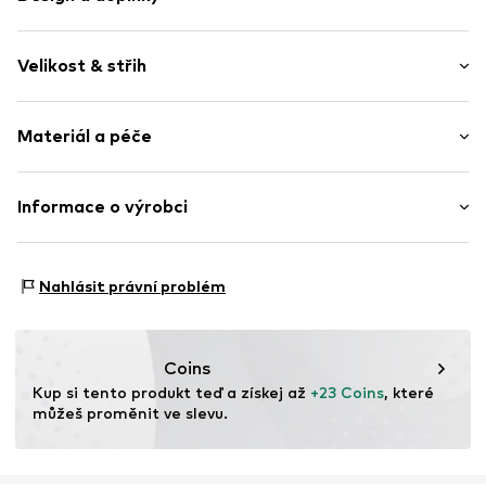
Jednobarevný
Velikost & střih
žerzej
Výstřih do V
Délka rukávu: Čtvrtinový rukáv
Prošitý spodní lem
Materiál a péče
Délka: Normální délka
Měkký povrch
Střih: Normální střih
Položka č.
WEFeiti001000006
Materiál: 100% Lněné vlákno
Informace o výrobci
Tabulka velikostí
Země původu: Portugalsko
WE Fashion
Reactorweg 101
Nahlásit právní problém
3542AD Utecht
NL
wecustomerservice@wefashion.com
Coins
Kup si tento produkt teď a získej až 
+23 Coins
, které 
můžeš proměnit ve slevu.