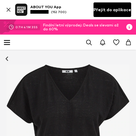
ABOUT YOU App
Přejít do aplikace
(152 700)
Finální letní výprodej: Deals se slevami až
07
H
41
M
34
S
do 60%