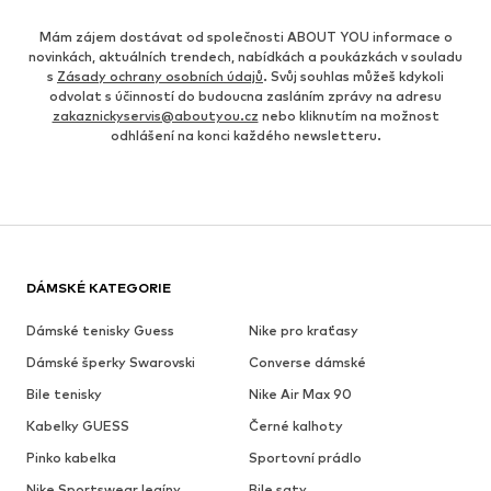
Mám zájem dostávat od společnosti ABOUT YOU informace o
novinkách, aktuálních trendech, nabídkách a poukázkách v souladu
s
Zásady ochrany osobních údajů
. Svůj souhlas můžeš kdykoli
odvolat s účinností do budoucna zasláním zprávy na adresu
zakaznickyservis@aboutyou.cz
nebo kliknutím na možnost
odhlášení na konci každého newsletteru.
DÁMSKÉ KATEGORIE
Dámské tenisky Guess
Nike pro kraťasy
Dámské šperky Swarovski
Converse dámské
Bile tenisky
Nike Air Max 90
Kabelky GUESS
Černé kalhoty
Pinko kabelka
Sportovní prádlo
Nike Sportswear legíny
Bile saty