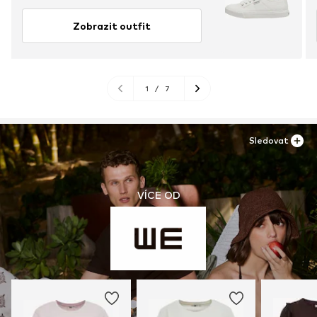
Zobrazit outfit
1
/
7
Sledovat
VÍCE OD