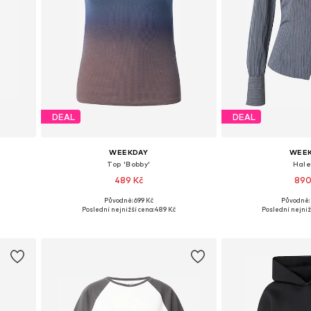
DEAL
DEAL
WEEKDAY
WEE
Top 'Bobby'
Hal
489 Kč
890
Původně: 699 Kč
Původně: 
L
Dostupné velikosti: XS, S, M, L
Dostupné velikosti
Poslední nejnižší cena:
489 Kč
Poslední nejniž
Přidat do košíku
Přidat d