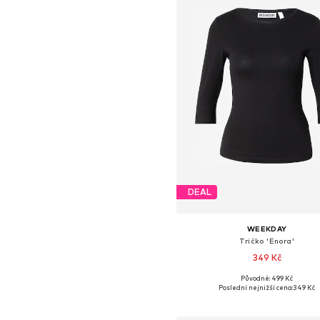
DEAL
WEEKDAY
Tričko 'Enora'
349 Kč
Původně: 499 Kč
Dostupné velikosti: XS, S, M, 
Poslední nejnižší cena:
349 Kč
Přidat do košíku