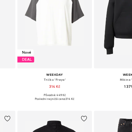
Nové
DEAL
WEEKDAY
WEE
Tričko 'Freya'
Mikina 
314 Kč
1 37
Původně: 449 Kč
h
Dostupné velikosti: XS, S, M, L
Dostupné velikos
Poslední nejnižší cena:
314 Kč
Přidat do košíku
Přidat d