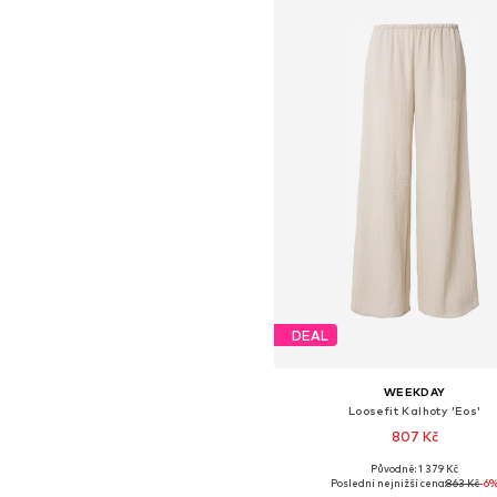
DEAL
WEEKDAY
Loosefit Kalhoty 'Eos'
807 Kč
Původně: 1 379 Kč
Dostupné velikosti: 34, 36, 38,
Poslední nejnižší cena:
863 Kč
-6