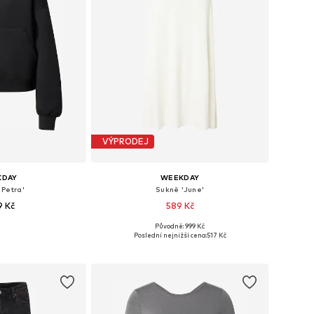
VÝPRODEJ
KDAY
WEEKDAY
'Petra'
Sukně 'June'
9 Kč
589 Kč
Původně: 999 Kč
ti: XS, S, M, L
Dostupné velikosti: 34, 36, 38, 40
Poslední nejnižší cena:
517 Kč
o košíku
Přidat do košíku