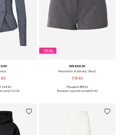
DEAL
KDAY
WEEKDAY
enka
Normální Kalhoty 'Rory'
 Kč
713 Kč
1 249 Kč
Původně: 999 Kč
: XS, S, M, L, XL
Dostupné velikosti: 34, 36, 38, 40, 42, 44
ší cena:
742 Kč
Poslední nejnižší cena:
620 Kč
o košíku
Přidat do košíku