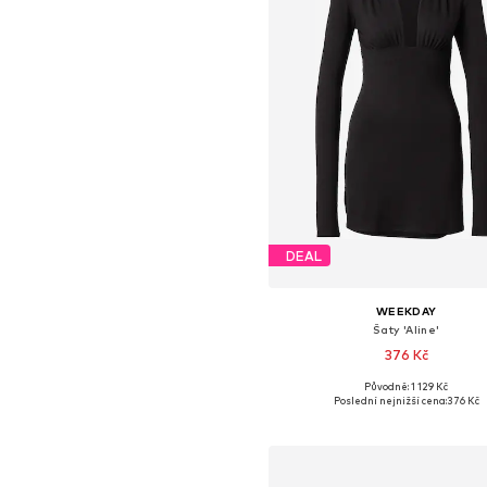
DEAL
WEEKDAY
Šaty 'Aline'
376 Kč
Původně: 1 129 Kč
Dostupné velikosti: 34, 36, 38,
Poslední nejnižší cena:
376 Kč
Přidat do košíku