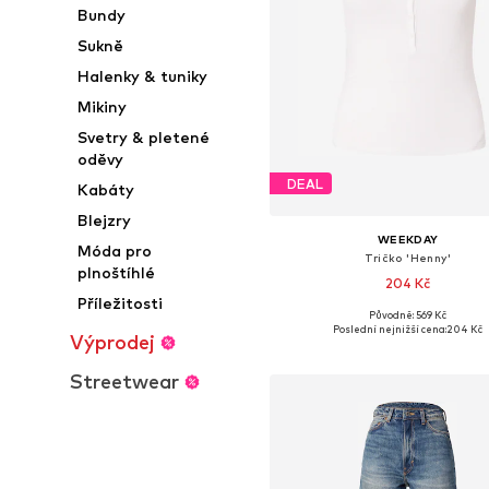
Bundy
Sukně
Halenky & tuniky
Mikiny
Svetry & pletené
oděvy
DEAL
Kabáty
Blejzry
WEEKDAY
Móda pro
Tričko 'Henny'
plnoštíhlé
204 Kč
Příležitosti
Původně: 569 Kč
Dostupné velikosti: XS, S, M, 
Poslední nejnižší cena:
204 Kč
Výprodej
Přidat do košíku
Streetwear