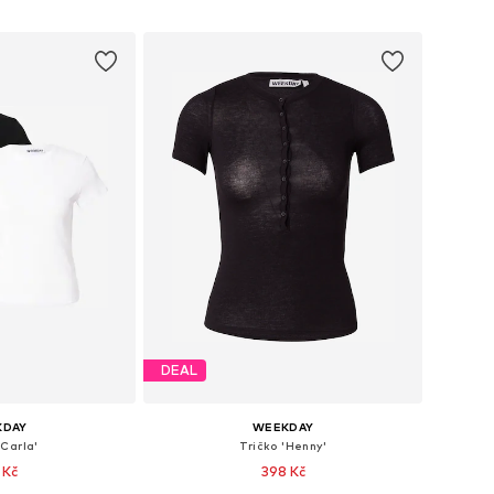
o košíku
Přidat do košíku
DEAL
KDAY
WEEKDAY
'Carla'
Tričko 'Henny'
 Kč
398 Kč