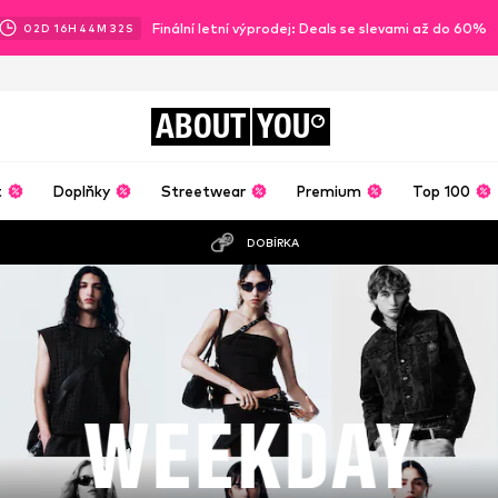
Finální letní výprodej: Deals se slevami až do 60%
02
D
16
H
44
M
30
S
ABOUT
YOU
t
Doplňky
Streetwear
Premium
Top 100
DOBÍRKA