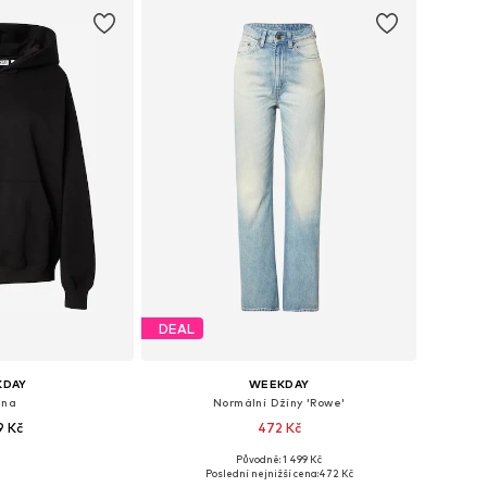
DEAL
KDAY
WEEKDAY
ina
Normální Džíny 'Rowe'
9 Kč
472 Kč
+
5
Původně: 1 499 Kč
ti: XS, S, M, L
Dostupné v mnoha velikostech
Poslední nejnižší cena:
472 Kč