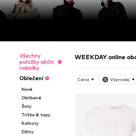
Všechny
WEEKDAY online ob
položky akční
nabídky
Oblečení
Cena
Výprodej
Nové
Oblíbené
Šaty
Trička & topy
Kalhoty
Džíny