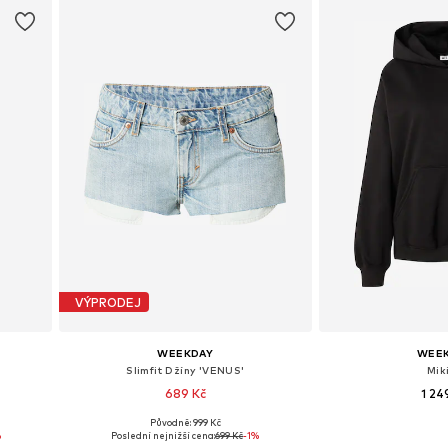
VÝPRODEJ
WEEKDAY
WEE
Slimfit Džíny 'VENUS'
Mik
689 Kč
1 24
Původně: 999 Kč
 40
Dostupné v mnoha velikostech
Dostupné velikos
%
Poslední nejnižší cena:
699 Kč
-1%