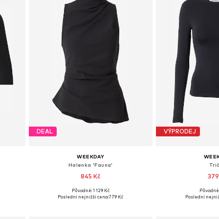
DEAL
VÝPRODEJ
WEEKDAY
WEE
Halenka 'Fauna'
Tri
845 Kč
379
Původně: 1 129 Kč
Původně:
L
Dostupné velikosti: XS, S, M, L, XL
Dostupné velikos
Poslední nejnižší cena:
779 Kč
Poslední nejniž
Přidat do košíku
Přidat d