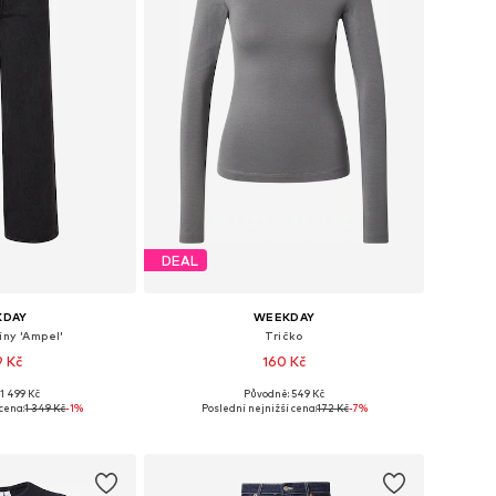
DEAL
KDAY
WEEKDAY
íny 'Ampel'
Tričko
9 Kč
160 Kč
+
10
1 499 Kč
Původně: 549 Kč
ha velikostech
Dostupné velikosti: XS, S, M, L
cena:
1 349 Kč
-1%
Poslední nejnižší cena:
172 Kč
-7%
o košíku
Přidat do košíku