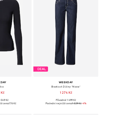
DEAL
KDAY
WEEKDAY
čko
Bootcut Džíny 'Nova'
 Kč
1 274 Kč
+
4
+
2
 549 Kč
Původně: 1 499 Kč
ti: XS, S, M, L
Dostupné v mnoha velikostech
ší cena:
176 Kč
Poslední nejnižší cena:
1 329 Kč
-4%
o košíku
Přidat do košíku