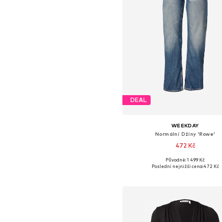
DEAL
WEEKDAY
Normální Džíny 'Rowe'
472 Kč
+
5
Původně: 1 499 Kč
Dostupné v mnoha velikostec
Poslední nejnižší cena:
472 Kč
Přidat do košíku