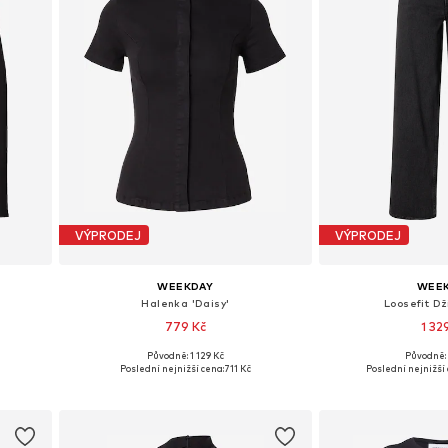
VÝPRODEJ
VÝPRODEJ
WEEKDAY
WEE
Halenka 'Daisy'
Loosefit Dž
779 Kč
1 32
Původně: 1 129 Kč
Původně: 
 40
Dostupné velikosti: XS, S, M, L
Dostupné v mno
Poslední nejnižší cena:
711 Kč
Poslední nejnižší 
Přidat do košíku
Přidat d