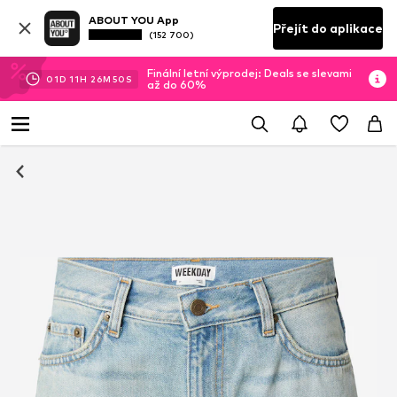
ABOUT YOU App
Přejít do aplikace
(152 700)
Finální letní výprodej: Deals se slevami
01
D
11
H
26
M
50
S
až do 60%