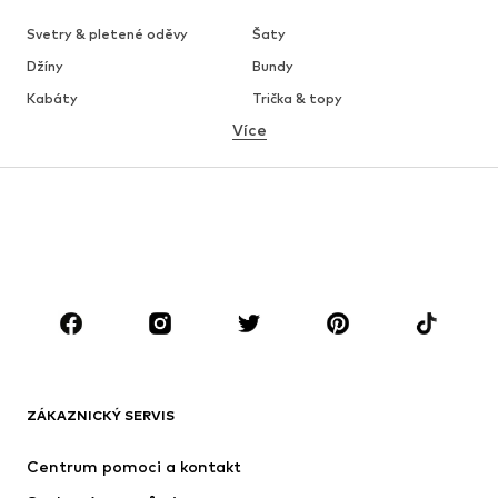
Svetry & pletené oděvy
Šaty
Džíny
Bundy
Kabáty
Trička & topy
Více
Kalhoty
Spodní prádlo
Sukně
Halenky & tuniky
Mikiny
Blejzry
Plavky
Overaly
Móda pro plnoštíhlé
Těhotenská móda
Boty
Sport
Doplňky
Premium
OBLEČENÍ
ZÁKAZNICKÝ SERVIS
Nové
Oblíbené
Šaty
Džíny
Centrum pomoci a kontakt
Trička & topy
Kalhoty