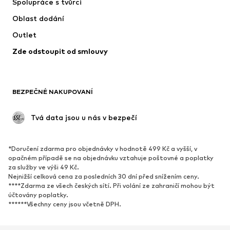
Spolupráce s tvůrci
Bundy
Svetry & pletené oděvy
Oblast dodání
Spodní prádlo
Halenky & tuniky
Outlet
Kabáty
Sukně
Zde odstoupit od smlouvy
Plavky
Mikiny
Blejzry
Overaly
Móda pro plnoštíhlé
Těhotenská móda
BEZPEČNÉ NAKUPOVANÍ
Příležitosti
Exkluzivně
Upcyklace
 Tvá data jsou u nás v bezpečí
BOTY
*Doručení zdarma pro objednávky v hodnotě 499 Kč a vyšší, v
Nové
Oblíbené
opačném případě se na objednávku vztahuje poštovné a poplatky
za služby ve výši 49 Kč.
Tenisky
Kotníkové & chelsea boty
Nejnižší celková cena za posledních 30 dní před snížením ceny.
Lodičky & boty na podpatku
Kozačky
****Zdarma ze všech českých sítí. Při volání ze zahraničí mohou být
účtovány poplatky.
Sandály
Polobotky
******Všechny ceny jsou včetně DPH.
Sportovní boty
Baleríny
Pantofle
Domácí obuv