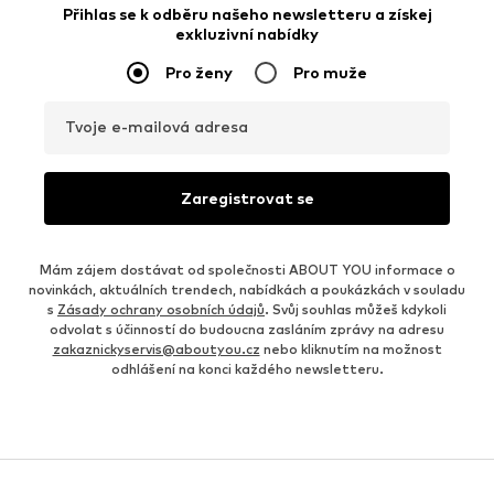
Přihlas se k odběru našeho newsletteru a získej
exkluzivní nabídky
Pro ženy
Pro muže
Tvoje e-mailová adresa
Zaregistrovat se
Mám zájem dostávat od společnosti ABOUT YOU informace o
novinkách, aktuálních trendech, nabídkách a poukázkách v souladu
s
Zásady ochrany osobních údajů
. Svůj souhlas můžeš kdykoli
odvolat s účinností do budoucna zasláním zprávy na adresu
zakaznickyservis@aboutyou.cz
nebo kliknutím na možnost
odhlášení na konci každého newsletteru.