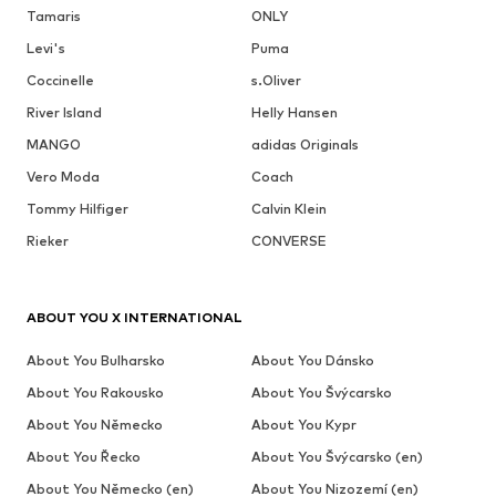
Tamaris
ONLY
Levi's
Puma
Coccinelle
s.Oliver
River Island
Helly Hansen
MANGO
adidas Originals
Vero Moda
Coach
Tommy Hilfiger
Calvin Klein
Rieker
CONVERSE
ABOUT YOU X INTERNATIONAL
About You Bulharsko
About You Dánsko
About You Rakousko
About You Švýcarsko
About You Německo
About You Kypr
About You Řecko
About You Švýcarsko (en)
About You Německo (en)
About You Nizozemí (en)