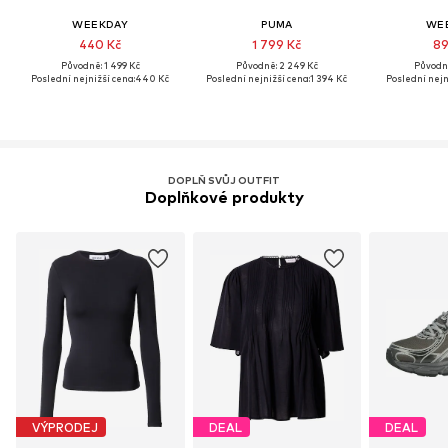
WEEKDAY
PUMA
WE
440 Kč
1 799 Kč
89
Původně: 1 499 Kč
Původně: 2 249 Kč
Původně
Poslední nejnižší cena:
440 Kč
Poslední nejnižší cena:
1 394 Kč
Poslední nejn
DOPLŇ SVŮJ OUTFIT
Doplňkové produkty
VÝPRODEJ
DEAL
DEAL