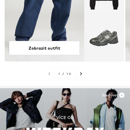
Zobrazit outfit
1
/
10
Sledovat
VÍCE OD