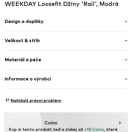
WEEKDAY Loosefit Džíny 'Rail', Modrá
Design a doplňky
Jednobarevný
Velikost & střih
Džínovina
Raw/neprané
Délka: Dlouhé / Maxi
Jezdec na zip
Materiál a péče
Střih: Loosefit
Styl 5 kapes
Výška sedu: Vysoký pas
Kontrastní švy
Model/ka měří 1.74m a nosí velikost 27 x 32 (Palec (inch))
Materiál: 100% Bavlna
Informace o výrobci
Nášivka/visačka s logem
Tabulka velikostí
Země původu: Indie
Efekt oprání
Weekday
Pevný povrch
Praní na 40 ° C
Åsögatan 115
Nahlásit právní problém
Poutka na pásek
Suché čištění
11624 Stockholm
Vysoká teplota žehlení
Zip
SE
Nebělit
DLWEEKDAYWHOLESALE@hm.com
Sušit při běžné teplotě
Položka č.
WKD0062012000001
Coins
Kup si tento produkt teď a získej až 
+18 Coins
, které 