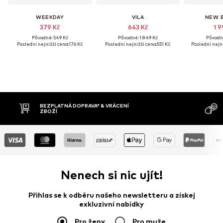
WEEKDAY
VILA
NEW 
379 Kč
643 Kč
1 9
Původně: 549 Kč
Původně: 1 849 Kč
Původně
Poslední nejnižší cena:
176 Kč
Poslední nejnižší cena:
551 Kč
Poslední nejni
MOŽNOST VR
DOBÍRKA
DNŮ
Nenech si nic ujít!
Přihlas se k odběru našeho newsletteru a získej
exkluzivní nabídky
Pro ženy
Pro muže