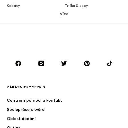
Kabáty
Trička & topy
Více
Kalhoty
Spodní prádlo
Sukně
Halenky & tuniky
Mikiny
Blejzry
Plavky
Overaly
Móda pro plnoštíhlé
Těhotenská móda
Boty
Sport
Doplňky
Premium
OBLEČENÍ
ZÁKAZNICKÝ SERVIS
Nové
Oblíbené
Šaty
Džíny
Centrum pomoci a kontakt
Trička & topy
Kalhoty
Spolupráce s tvůrci
Bundy
Svetry & pletené oděvy
Oblast dodání
Spodní prádlo
Halenky & tuniky
Outlet