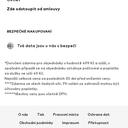
Kabáty
Sukně
Zde odstoupit od smlouvy
Plavky
Mikiny
Blejzry
Overaly
Móda pro plnoštíhlé
Těhotenská móda
BEZPEČNÉ NAKUPOVANÍ
Příležitosti
Exkluzivně
Upcyklace
 Tvá data jsou u nás v bezpečí
BOTY
*Doručení zdarma pro objednávky v hodnotě 499 Kč a vyšší, v
Nové
Oblíbené
opačném případě se na objednávku vztahuje poštovné a poplatky
za služby ve výši 49 Kč.
Tenisky
Kotníkové & chelsea boty
Nejnižší celková cena za posledních 30 dní před snížením ceny.
Lodičky & boty na podpatku
Kozačky
****Zdarma ze všech českých sítí. Při volání ze zahraničí mohou být
účtovány poplatky.
Sandály
Polobotky
******Všechny ceny jsou včetně DPH.
Sportovní boty
Baleríny
Pantofle
Domácí obuv
O nás
Tisk
Pracovní místa
Ochrana dat
Exkluzivně
Obchodní podmínky
Impresum
Přístupnost