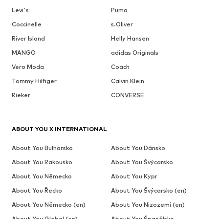
Levi's
Puma
Coccinelle
s.Oliver
River Island
Helly Hansen
MANGO
adidas Originals
Vero Moda
Coach
Tommy Hilfiger
Calvin Klein
Rieker
CONVERSE
ABOUT YOU X INTERNATIONAL
About You Bulharsko
About You Dánsko
About You Rakousko
About You Švýcarsko
About You Německo
About You Kypr
About You Řecko
About You Švýcarsko (en)
About You Německo (en)
About You Nizozemí (en)
About You Global (en)
About You Španělsko