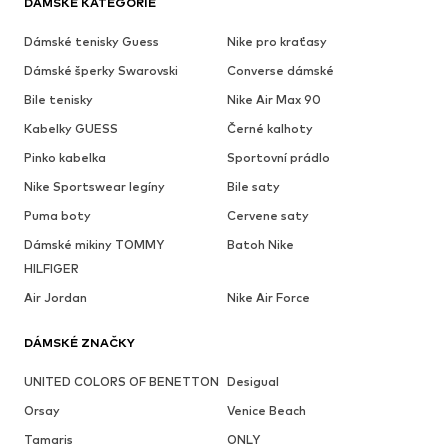
DÁMSKÉ KATEGORIE
Dámské tenisky Guess
Nike pro kraťasy
Dámské šperky Swarovski
Converse dámské
Bile tenisky
Nike Air Max 90
Kabelky GUESS
Černé kalhoty
Pinko kabelka
Sportovní prádlo
Nike Sportswear legíny
Bile saty
Puma boty
Cervene saty
Dámské mikiny TOMMY
Batoh Nike
HILFIGER
Air Jordan
Nike Air Force
DÁMSKÉ ZNAČKY
UNITED COLORS OF BENETTON
Desigual
Orsay
Venice Beach
Tamaris
ONLY