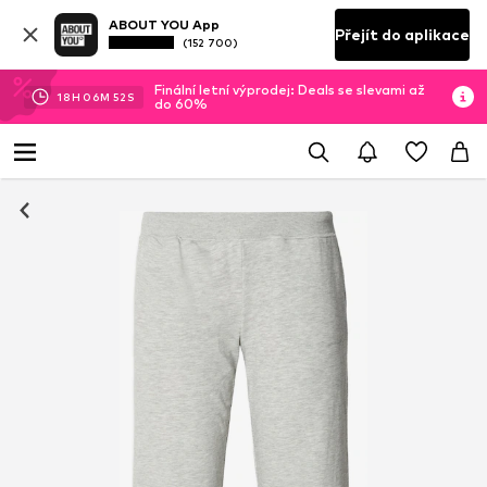
ABOUT YOU App
Přejít do aplikace
(152 700)
Finální letní výprodej: Deals se slevami až
18
H
06
M
52
S
do 60%