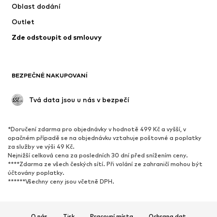
Oblast dodání
Spodní prádlo
Halenky & tuniky
Outlet
Kabáty
Sukně
Zde odstoupit od smlouvy
Plavky
Mikiny
Blejzry
Overaly
Móda pro plnoštíhlé
Těhotenská móda
BEZPEČNÉ NAKUPOVANÍ
Příležitosti
Exkluzivně
Upcyklace
 Tvá data jsou u nás v bezpečí
BOTY
*Doručení zdarma pro objednávky v hodnotě 499 Kč a vyšší, v
Nové
Oblíbené
opačném případě se na objednávku vztahuje poštovné a poplatky
za služby ve výši 49 Kč.
Tenisky
Kotníkové & chelsea boty
Nejnižší celková cena za posledních 30 dní před snížením ceny.
Lodičky & boty na podpatku
Kozačky
****Zdarma ze všech českých sítí. Při volání ze zahraničí mohou být
účtovány poplatky.
Sandály
Polobotky
******Všechny ceny jsou včetně DPH.
Sportovní boty
Baleríny
Pantofle
Domácí obuv
O nás
Tisk
Pracovní místa
Ochrana dat