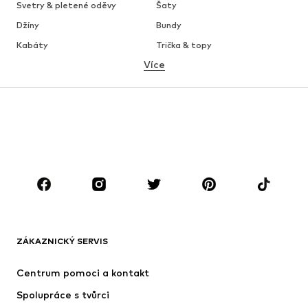
Svetry & pletené oděvy
Šaty
Džíny
Bundy
Kabáty
Trička & topy
Více
Kalhoty
Spodní prádlo
Sukně
Halenky & tuniky
Mikiny
Blejzry
Plavky
Overaly
Móda pro plnoštíhlé
Těhotenská móda
Boty
Sport
Doplňky
Premium
OBLEČENÍ
ZÁKAZNICKÝ SERVIS
Nové
Oblíbené
Šaty
Džíny
Centrum pomoci a kontakt
Trička & topy
Kalhoty
Spolupráce s tvůrci
Bundy
Svetry & pletené oděvy