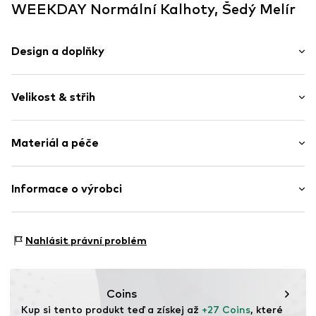
WEEKDAY Normální Kalhoty, Šedý Melír
Design a doplňky
Melír
Velikost & střih
Teplákovina
Elastický pas/okraj
Délka: Dlouhé / Maxi
Boční průhmatové kapsy
Materiál a péče
Střih: Normální
Švy tón v tónu
Výška sedu: Nízký pas
Měkký povrch
Materiál: 60% Bavlna, 40% Polyester - PES
Informace o výrobci
Tabulka velikostí
Položka č.
WKD4359002000001
Země původu: Bangladéš
Weekday
Åsögatan 115
Nahlásit právní problém
11624 Stockholm
SE
DLWEEKDAYWHOLESALE@hm.com
Coins
Kup si tento produkt teď a získej až 
+27 Coins
, které 