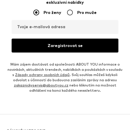
exkluzivní nabídky
Pro ženy
Pro muže
Tvoje e-mailová adresa
Zaregistrovat se
Mám zájem dostávat od společnosti ABOUT YOU informace o
novinkách, aktuálních trendech, nabídkách a poukázkách v souladu
s
Zásady ochrany osobních údajů
. Svůj souhlas můžeš kdykoli
odvolat s účinností do budoucna zasláním zprávy na adresu
zakaznickyservis@aboutyou.cz
nebo kliknutím na možnost
odhlášení na konci každého newsletteru.