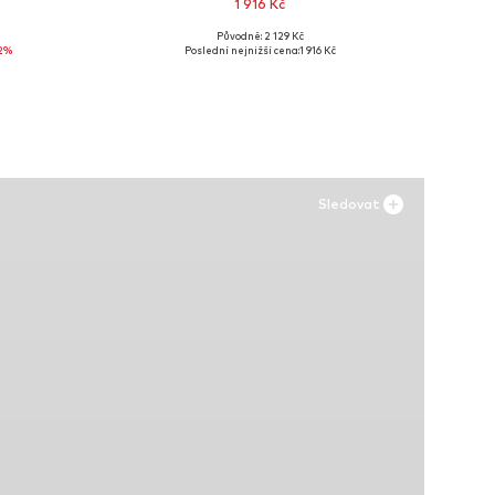
1 916 Kč
Původně: 2 129 Kč
ch
Dostupné v mnoha velikostech
2%
Poslední nejnižší cena:
1 916 Kč
Přidat do košíku
Sledovat