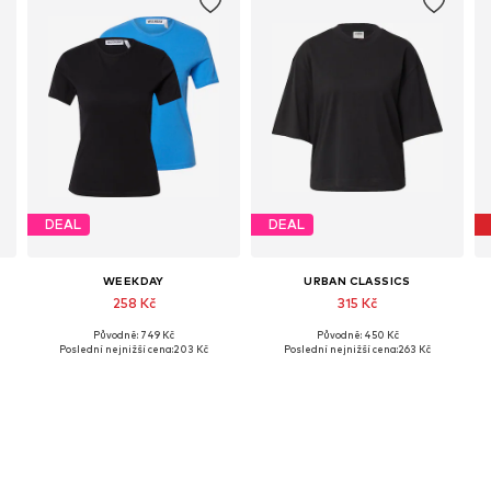
DEAL
DEAL
WEEKDAY
URBAN CLASSICS
258 Kč
315 Kč
Původně: 749 Kč
Původně: 450 Kč
Dostupné velikosti: XS, S, M
Dostupné v mnoha velikostech
Poslední nejnižší cena:
203 Kč
Poslední nejnižší cena:
263 Kč
Přidat do košíku
Přidat do košíku