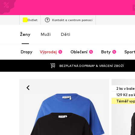
Outlet
Kontakt a centrum pomoci
Ženy
Muži
Děti
Dropy
Výprodej
Oblečení
Boty
Spor
BEZPLATNÁ DOPRAVA* & VRÁCENÍ ZBOŽÍ
2 ks v bale
129 Kč za 
Téměř vy