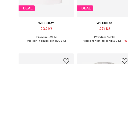
DEAL
DEAL
WEEKDAY
WEEKDAY
204 Kč
471 Kč
Původně: 569 Kč
Původně: 749 Kč
Dostupné velikosti: XS, S, M, L
Dostupné velikosti: XXS, XS, S, M, L, XL
Poslední nejnižší cena:
204 Kč
Poslední nejnižší cena:
530 Kč
-11%
Přidat do košíku
Přidat do košíku
DEAL
DEAL