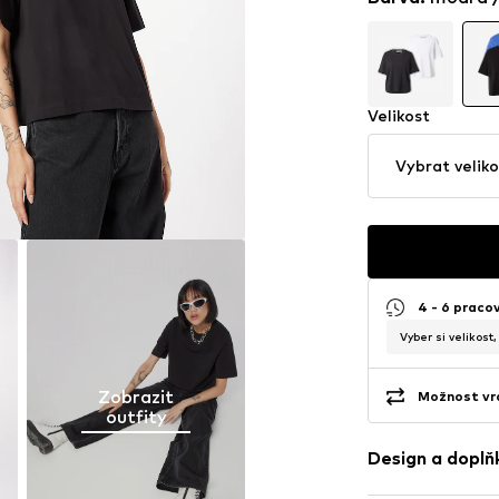
Velikost
Vybrat veliko
4 - 6 praco
Vyber si velikost
Zobrazit
Možnost vrá
outfity
Design a doplň