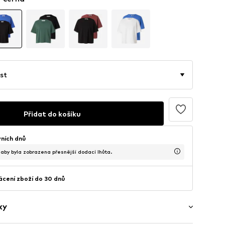
st
Přidat do košíku
vních dnů
, aby byla zobrazena přesnější dodací lhůta.
cení zboží do 30 dnů
ky