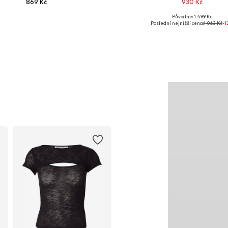
869 Kč
930 Kč
Původně: 1 499 Kč
Dostupné velikosti: 1
Dostupné v mnoha velikoste
Poslední nejnižší cena:
1 063 Kč
-1
Přidat do košíku
Přidat do košíku