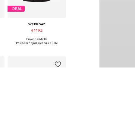
DEAL
WEEKDAY
441 Kč
Původně: 619 Kč
Dostupné velikosti: XS, S, M, L
Poslední nejnižší cena:
440 Kč
Přidat do košíku
DEAL