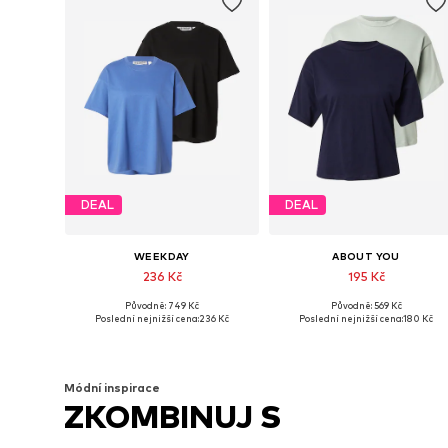
DEAL
DEAL
WEEKDAY
ABOUT YOU
236 Kč
195 Kč
Původně: 749 Kč
Původně: 569 Kč
Dostupné velikosti: XS, S, M
Dostupné velikosti: XS, S, M, L
Poslední nejnižší cena:
236 Kč
Poslední nejnižší cena:
180 Kč
Přidat do košíku
Přidat do košíku
Módní inspirace
ZKOMBINUJ S