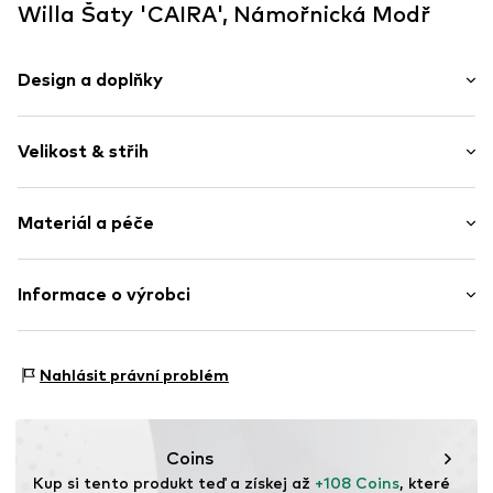
Willa Šaty 'CAIRA', Námořnická Modř
Design a doplňky
Úzký proužek
Velikost & střih
Normální ramínka
Kulatý výstřih
Délka rukávu: Bez rukávů
Nařásněné
Materiál a péče
Délka: 3/4 délka
Zip
Střih: Normální střih
Střih: Rozšířené
Položka č.
WLL0312004000001
Vrchní materiál: 4% Elastan, 96% Polyester - PES
Informace o výrobci
Země původu: Čína
ABA labels Europe UG
Friedrichstraße 88
Nahlásit právní problém
10117 Berlin
DE
https://abalabels.com.au/
Coins
Kup si tento produkt teď a získej až 
+108 Coins
, které 