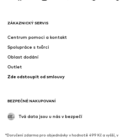
OBLEČENÍ
ZÁKAZNICKÝ SERVIS
Nové
Oblíbené
Šaty
Džíny
Centrum pomoci a kontakt
Trička & topy
Kalhoty
Spolupráce s tvůrci
Bundy
Svetry & pletené oděvy
Oblast dodání
Spodní prádlo
Halenky & tuniky
Outlet
Kabáty
Sukně
Zde odstoupit od smlouvy
Plavky
Mikiny
Blejzry
Overaly
Móda pro plnoštíhlé
Těhotenská móda
BEZPEČNÉ NAKUPOVANÍ
Příležitosti
Exkluzivně
Upcyklace
 Tvá data jsou u nás v bezpečí
BOTY
*Doručení zdarma pro objednávky v hodnotě 499 Kč a vyšší, v