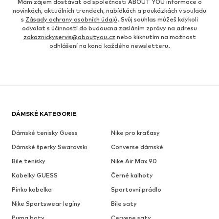
Mám zájem dostávat od společnosti ABOUT YOU informace o
novinkách, aktuálních trendech, nabídkách a poukázkách v souladu
s
Zásady ochrany osobních údajů
. Svůj souhlas můžeš kdykoli
odvolat s účinností do budoucna zasláním zprávy na adresu
zakaznickyservis@aboutyou.cz
nebo kliknutím na možnost
odhlášení na konci každého newsletteru.
DÁMSKÉ KATEGORIE
Dámské tenisky Guess
Nike pro kraťasy
Dámské šperky Swarovski
Converse dámské
Bile tenisky
Nike Air Max 90
Kabelky GUESS
Černé kalhoty
Pinko kabelka
Sportovní prádlo
Nike Sportswear legíny
Bile saty
Puma boty
Cervene saty