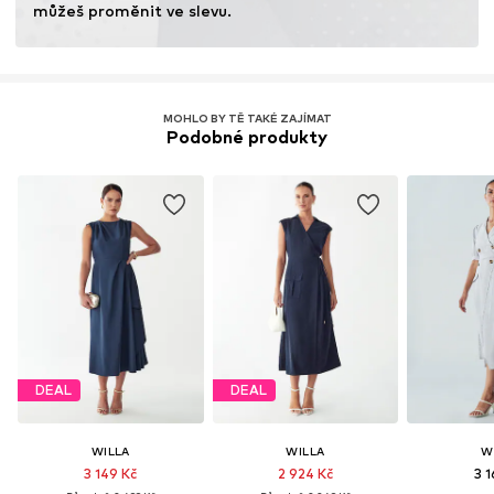
můžeš proměnit ve slevu.
MOHLO BY TĚ TAKÉ ZAJÍMAT
Podobné produkty
DEAL
DEAL
WILLA
WILLA
W
3 149 Kč
2 924 Kč
3 1