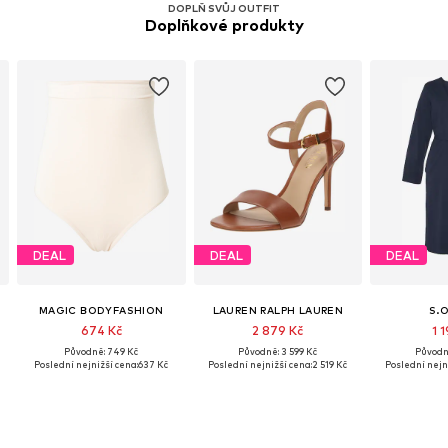
DOPLŇ SVŮJ OUTFIT
Doplňkové produkty
DEAL
DEAL
DEAL
MAGIC BODYFASHION
LAUREN RALPH LAUREN
S.
674 Kč
2 879 Kč
1 
Původně: 749 Kč
Původně: 3 599 Kč
Původně
Poslední nejnižší cena:
637 Kč
Poslední nejnižší cena:
2 519 Kč
Poslední nejni