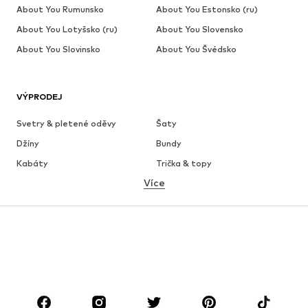
About You Rumunsko
About You Estonsko (ru)
About You Lotyšsko (ru)
About You Slovensko
About You Slovinsko
About You Švédsko
VÝPRODEJ
Svetry & pletené oděvy
Šaty
Džíny
Bundy
Kabáty
Trička & topy
Více
Kalhoty
Spodní prádlo
Sukně
Halenky & tuniky
Mikiny
Blejzry
Plavky
Overaly
Móda pro plnoštíhlé
Těhotenská móda
Boty
Sport
Doplňky
Premium