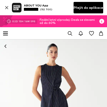
ABOUT YOU App
Přejít do aplikace
(152 700)
Finální letní výprodej: Deals se slevami
02
D
15
H
16
M
58
S
až do 60%