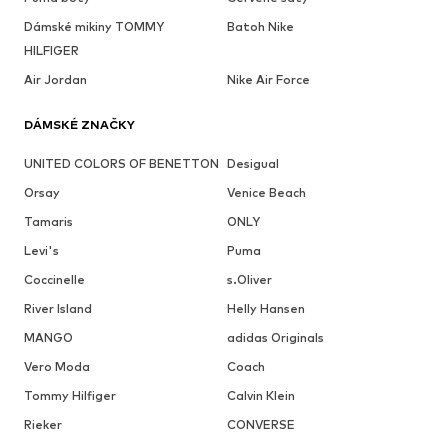
Dámské mikiny TOMMY
Batoh Nike
HILFIGER
Air Jordan
Nike Air Force
DÁMSKÉ ZNAČKY
UNITED COLORS OF BENETTON
Desigual
Orsay
Venice Beach
Tamaris
ONLY
Levi's
Puma
Coccinelle
s.Oliver
River Island
Helly Hansen
MANGO
adidas Originals
Vero Moda
Coach
Tommy Hilfiger
Calvin Klein
Rieker
CONVERSE