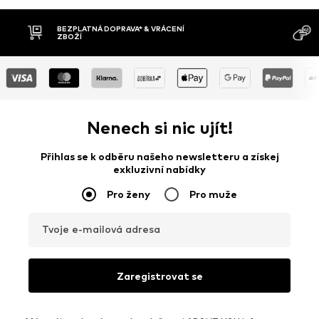
BEZPLATNÁ DOPRAVA* & VRÁCENÍ
DOB
ZBOŽÍ
Nenech si nic ujít!
Přihlas se k odběru našeho newsletteru a získej
exkluzivní nabídky
Pro ženy
Pro muže
Tvoje e-mailová adresa
Zaregistrovat se