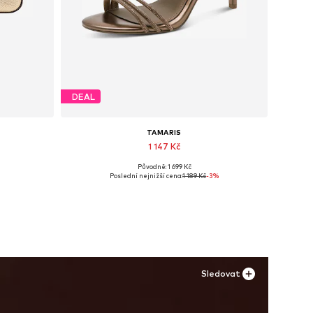
DEAL
TAMARIS
1 147 Kč
Původně: 1 699 Kč
e
Dostupné velikosti: 36, 40
Poslední nejnižší cena:
1 189 Kč
-3%
Přidat do košíku
Sledovat