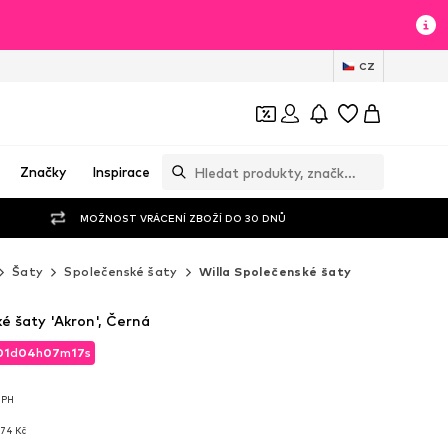
CZ
Značky
Inspirace
MOŽNOST VRÁCENÍ ZBOŽÍ DO 30 DNŮ
Šaty
Společenské šaty
Willa Společenské šaty
é šaty 'Akron', Černá
01
d
04
h
07
m
16
s
01
d
04
h
07
m
16
s
DPH
DPH
374 Kč
374 Kč