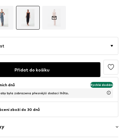
st
Přidat do košíku
ních dnů
Rychlé dodání
, aby byla zobrazena přesnější dodací lhůta.
cení zboží do 30 dnů
ky