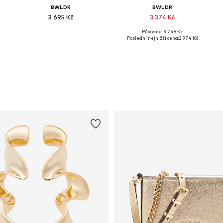
BWLDR
BWLDR
3 695 Kč
3 374 Kč
Původně: 3 749 Kč
8, 40, 42
Dostupné velikosti: 34, 36, 38, 40, 42, 46
Dostupné velikosti: 34, 36, 38, 40, 46
Poslední nejnižší cena:
2 974 Kč
Přidat do košíku
Přidat do košíku