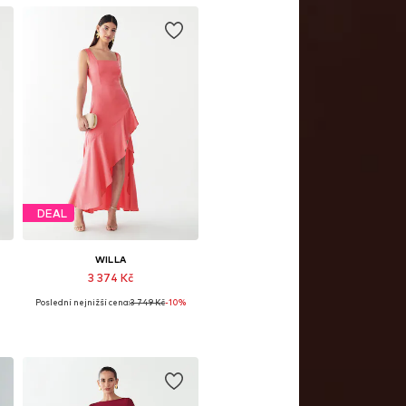
DEAL
WILLA
3 374 Kč
Poslední nejnižší cena:
3 749 Kč
-10%
Dostupné velikosti: 34, 36, 38, 40, 42, 44
Přidat do košíku