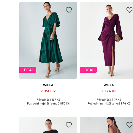
DEAL
DEAL
WILLA
WILLA
2 850 Kč
3 374 Kč
Původně: 3 167 Kč
Původně: 3 749 Kč
Dostupné velikosti: 34, 36, 38, 40
Dostupné velikosti: 36, 40, 42
Poslední nejnižší cena:
2 850 Kč
Poslední nejnižší cena:
2 974 Kč
Přidat do košíku
Přidat do košíku