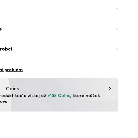
ý
h
ínka
ih
 Bez rukávů
e
 / Maxi
í střih
u
ní
lyester - PES, 5% Elastan
robci
í
747003000001
pe UG
 88
ní problém
ls.com.au/
Coins
rodukt teď a získej až 
+135 Coins
, které můžeš 
evu.