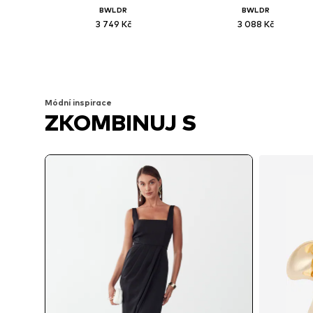
BWLDR
BWLDR
3 749 Kč
3 088 Kč
Dostupné velikosti: 36, 38, 40
Dostupné velikosti: 34, 36, 3
Přidat do košíku
Přidat do košíku
Módní inspirace
ZKOMBINUJ S