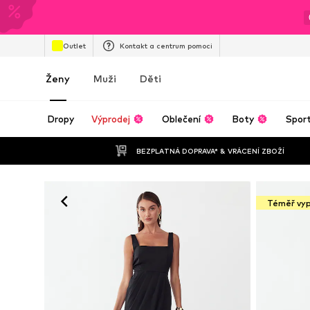
Outlet
Kontakt a centrum pomoci
Ženy
Muži
Děti
Dropy
Výprodej
Oblečení
Boty
Spor
BEZPLATNÁ DOPRAVA* & VRÁCENÍ ZBOŽÍ
Téměř vy