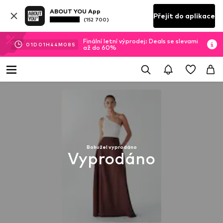
ABOUT YOU App
Přejít do aplikace
(152 700)
Finální letní výprodej: Deals se slevami
01
D
01
H
44
M
08
S
až do 60%
Bohužel vyprodáno
Vyprodáno