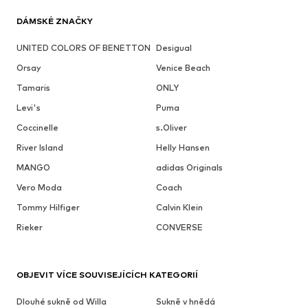
DÁMSKÉ ZNAČKY
UNITED COLORS OF BENETTON
Desigual
Orsay
Venice Beach
Tamaris
ONLY
Levi's
Puma
Coccinelle
s.Oliver
River Island
Helly Hansen
MANGO
adidas Originals
Vero Moda
Coach
Tommy Hilfiger
Calvin Klein
Rieker
CONVERSE
OBJEVIT VÍCE SOUVISEJÍCÍCH KATEGORIÍ
Dlouhé sukně od Willa
Sukně v hnědá