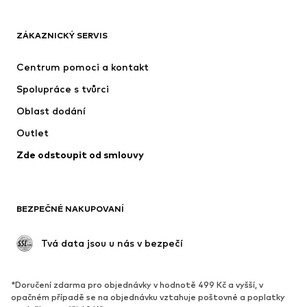
OBLEČENÍ
ZÁKAZNICKÝ SERVIS
Nové
Oblíbené
Šaty
Džíny
Centrum pomoci a kontakt
Trička & topy
Kalhoty
Spolupráce s tvůrci
Bundy
Svetry & pletené oděvy
Oblast dodání
Spodní prádlo
Halenky & tuniky
Outlet
Kabáty
Sukně
Zde odstoupit od smlouvy
Plavky
Mikiny
Blejzry
Overaly
Móda pro plnoštíhlé
Těhotenská móda
BEZPEČNÉ NAKUPOVANÍ
Příležitosti
Exkluzivně
Upcyklace
 Tvá data jsou u nás v bezpečí
BOTY
*Doručení zdarma pro objednávky v hodnotě 499 Kč a vyšší, v
Nové
Oblíbené
opačném případě se na objednávku vztahuje poštovné a poplatky