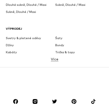
Dlouhé sukně, Dlouhé / Maxi
Sukně, Dlouhé / Maxi
Sukně, Dlouhé / Maxi
VÝPRODEJ
Svetry & pletené oděvy
Šaty
Džíny
Bundy
Kabáty
Trička & topy
Více
Kalhoty
Spodní prádlo
Sukně
Halenky & tuniky
Mikiny
Blejzry
Plavky
Overaly
Móda pro plnoštíhlé
Těhotenská móda
Boty
Sport
Doplňky
Premium