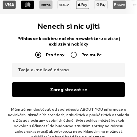
Nenech si nic ujít!
Přihlas se k odběru našeho newsletteru a získej
exkluzivní nabídky
Pro ženy
Pro muže
Tvoje e-mailová adresa
Zaregistrovat se
Mám zájem dostávat od společnosti ABOUT YOU informace o
novinkách, aktuálních trendech, nabídkách a poukázkách v souladu
s
Zásady ochrany osobních údajů
. Svůj souhlas můžeš kdykoli
odvolat s účinností do budoucna zasláním zprávy na adresu
zakaznickyservis@aboutyou.cz
nebo kliknutím na možnost
odhlášení na konci každého newsletteru.