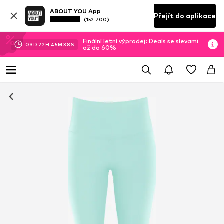
ABOUT YOU App
Přejít do aplikace
(152 700)
Finální letní výprodej: Deals se slevami
03
D
22
H
45
M
38
S
až do 60%