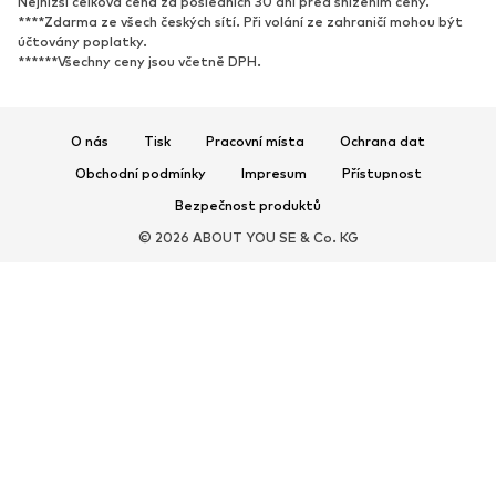
Nejnižší celková cena za posledních 30 dní před snížením ceny.
Lodičky & boty na podpatku
Kozačky
****Zdarma ze všech českých sítí. Při volání ze zahraničí mohou být
účtovány poplatky.
Sandály
Polobotky
******Všechny ceny jsou včetně DPH.
Sportovní boty
Baleríny
Pantofle
Domácí obuv
O nás
Tisk
Pracovní místa
Ochrana dat
Exkluzivně
Obchodní podmínky
Impresum
Přístupnost
SPORT
Bezpečnost produktů
© 2026 ABOUT YOU SE & Co. KG
Sportovní oblečení
Druhy sportů
Sportovní boty
Sportovní batohy a tašky
Sportovní doplňky
DOPLŇKY
Nové
Tašky & batohy
Bižuterie
Šály & šátky
Čepice & klobouky
Pásky
Peněženky & pouzdra
Sluneční brýle