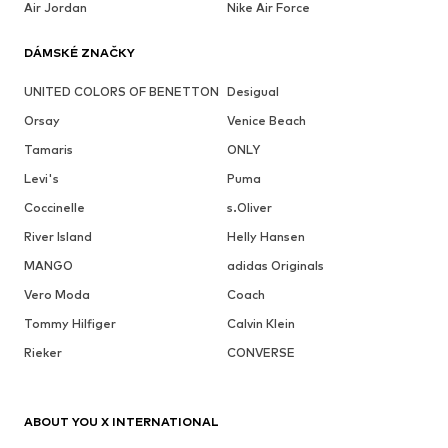
Air Jordan
Nike Air Force
DÁMSKÉ ZNAČKY
UNITED COLORS OF BENETTON
Desigual
Orsay
Venice Beach
Tamaris
ONLY
Levi's
Puma
Coccinelle
s.Oliver
River Island
Helly Hansen
MANGO
adidas Originals
Vero Moda
Coach
Tommy Hilfiger
Calvin Klein
Rieker
CONVERSE
ABOUT YOU X INTERNATIONAL