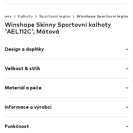
itness
Kalhoty
Sportovní legíny
Winshape Sportovní legíny
Winshape Skinny Sportovní kalhoty
'AEL112C', Mátová
Design a doplňky
Jednobarevný
Velikost & střih
Elastický pásek
Elastický pas/okraj
Délka: Dlouhé / Maxi
Švy tón v tónu
Materiál a péče
Střih: Skinny
Bez podšívky
Jednoduché nazouvání
Tabulka velikostí
Materiál: 85% Polyester - PES, 15% Elastan
Informace o výrobci
Položka č.
WSP0069002000001
Země původu: Pákistán
Winshape GmbH
Rudolf-Diesel-Str. 9
Funkčnost
53859 Niederkassel