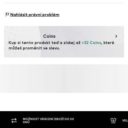
DE
info@winshape.de
Sportovní typ: Fitness
Nahlásit právní problém
Sportovní typ: Životní styl
Funkce: Rychleschnoucí
Funkce: Regulace teploty
Coins
Funkce: Absorbuje vlhkost
Kup si tento produkt teď a získej až 
+32 Coins
, které 
můžeš proměnit ve slevu.
MOŽNOST VRÁCENÍ ZBOŽÍ DO 30
VE
DNŮ