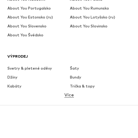
About You Portugalsko
About You Rumunsko
About You Estonsko (ru)
About You Lotyšsko (ru)
About You Slovensko
About You Slovinsko
About You Švédsko
VÝPRODEJ
Svetry & pletené oděvy
Šaty
Džíny
Bundy
Kabáty
Trička & topy
Více
Kalhoty
Spodní prádlo
Sukně
Halenky & tuniky
Mikiny
Blejzry
Plavky
Overaly
Móda pro plnoštíhlé
Těhotenská móda