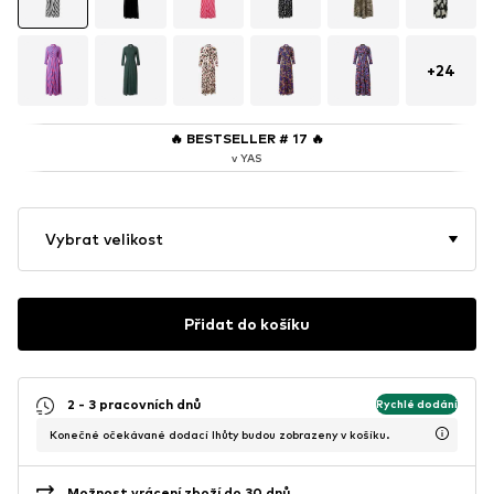
+
24
🔥
BESTSELLER # 17
🔥
v YAS
Vybrat velikost
Přidat do košíku
2 - 3 pracovních dnů
Rychlé dodání
Konečné očekávané dodací lhůty budou zobrazeny v košíku.
Možnost vrácení zboží do 30 dnů