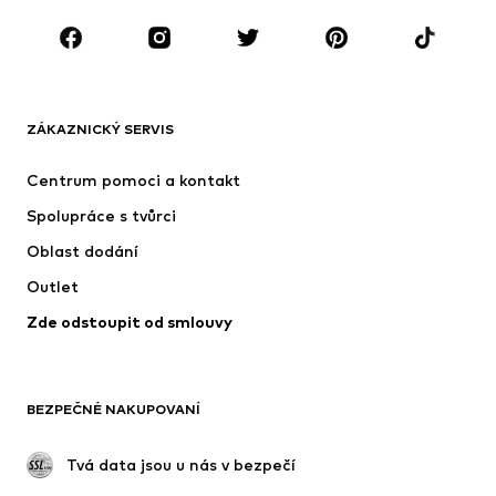
Boty
Sport
Doplňky
Premium
OBLEČENÍ
ZÁKAZNICKÝ SERVIS
Nové
Oblíbené
Šaty
Džíny
Centrum pomoci a kontakt
Trička & topy
Kalhoty
Spolupráce s tvůrci
Bundy
Svetry & pletené oděvy
Oblast dodání
Spodní prádlo
Halenky & tuniky
Outlet
Kabáty
Sukně
Zde odstoupit od smlouvy
Plavky
Mikiny
Blejzry
Overaly
Móda pro plnoštíhlé
Těhotenská móda
BEZPEČNÉ NAKUPOVANÍ
Příležitosti
Exkluzivně
Upcyklace
 Tvá data jsou u nás v bezpečí