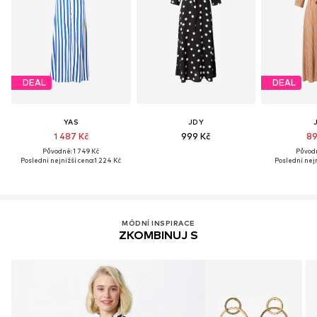
DEAL
DEAL
YAS
JDY
1 487 Kč
999 Kč
89
Původně: 1 749 Kč
Původn
Poslední nejnižší cena:
1 224 Kč
Poslední nejn
MÓDNÍ INSPIRACE
ZKOMBINUJ S