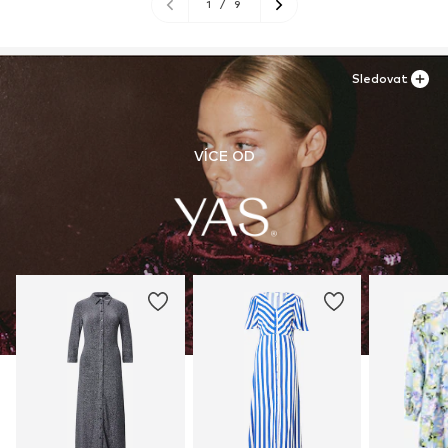
1
/
9
Sledovat
VÍCE OD