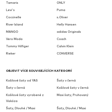
Tamaris
ONLY
Levi's
Puma
Coccinelle
s.Oliver
River Island
Helly Hansen
MANGO
adidas Originals
Vero Moda
Coach
Tommy Hilfiger
Calvin Klein
Rieker
CONVERSE
OBJEVIT VÍCE SOUVISEJÍCÍCH KATEGORIÍ
Košilové šaty od YAS
Šaty v černá
Šaty v černá
Košilové šaty v černá
Košilové šaty vyrobené z
Maxi šaty, Pruhovaný
Viskóza
Šaty, Dlouhé / Maxi
Šaty, Dlouhé / Maxi