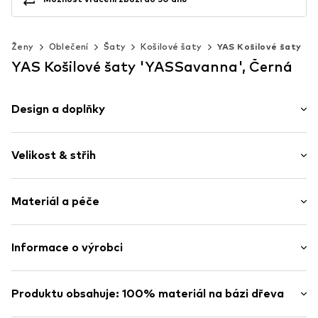
Ženy
Oblečení
Šaty
Košilové šaty
YAS Košilové šaty
YAS Košilové šaty 'YASSavanna', Černá
Design a doplňky
Pruhovaný
Velikost & střih
Viskóza
Polo-límec
Délka rukávu: Tříčtvrteční rukáv
Límeček Kent
Materiál a péče
Délka: Dlouhé / Maxi
Prošitý spodní lem
Střih: Úzký pas
Celoplošný vzor
Střih: Vybavení
Materiál: 100% Viskóza (LENZING™ ECOVERO™)
Informace o výrobci
Splývavá látka
Model/ka měří 1.76m a nosí velikost 36 (Velikost (EU))
Chladivý povrch
Praní na 30 ° C
Bestseller Textilhandels GmbH
Tabulka velikostí
Knoflíkové zapínání
Nesušit v sušičce
Modering 1
Produktu obsahuje: 100% materiál na bázi dřeva
Nečistit chemicky
22457 Hamburg
Nežehlit na vysokou teplotu
Položka č.
YAS2084001000001