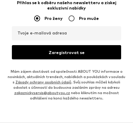
Přihlas se k odběru našeho newsletteru a získej
exkluzivní nabídky
Pro ženy
Pro muže
Tvoje e-mailová adresa
Zaregistrovat se
Mám zájem dostávat od společnosti ABOUT YOU informace o
novinkách, aktuálních trendech, nabídkách a poukázkách v souladu
s
Zásady ochrany osobních údajů
. Svůj souhlas můžeš kdykoli
odvolat s účinností do budoucna zasláním zprávy na adresu
zakaznickyservis@aboutyou.cz
nebo kliknutím na možnost
odhlášení na konci každého newsletteru.