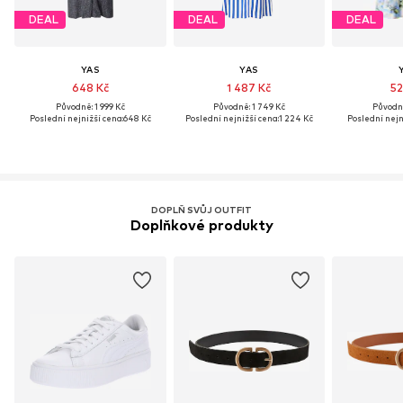
DEAL
DEAL
DEAL
YAS
YAS
648 Kč
1 487 Kč
52
Původně: 1 999 Kč
Původně: 1 749 Kč
Původně
Poslední nejnižší cena:
648 Kč
Poslední nejnižší cena:
1 224 Kč
Poslední nejn
DOPLŇ SVŮJ OUTFIT
Doplňkové produkty