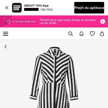
ABOUT YOU App
Přejít do aplikace
(152 700)
Finální letní výprodej: Deals se slevami
01
D
18
H
53
M
53
S
až do 60%