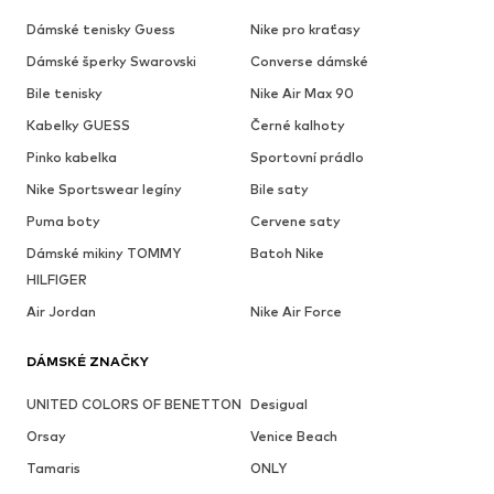
Dámské tenisky Guess
Nike pro kraťasy
Dámské šperky Swarovski
Converse dámské
Bile tenisky
Nike Air Max 90
Kabelky GUESS
Černé kalhoty
Pinko kabelka
Sportovní prádlo
Nike Sportswear legíny
Bile saty
Puma boty
Cervene saty
Dámské mikiny TOMMY
Batoh Nike
HILFIGER
Air Jordan
Nike Air Force
DÁMSKÉ ZNAČKY
UNITED COLORS OF BENETTON
Desigual
Orsay
Venice Beach
Tamaris
ONLY