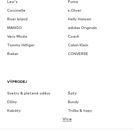
Levi's
Puma
Coccinelle
s.Oliver
River Island
Helly Hansen
MANGO
adidas Originals
Vero Moda
Coach
Tommy Hilfiger
Calvin Klein
Rieker
CONVERSE
VÝPRODEJ
Svetry & pletené oděvy
Šaty
Džíny
Bundy
Kabáty
Trička & topy
Více
Kalhoty
Spodní prádlo
Sukně
Halenky & tuniky