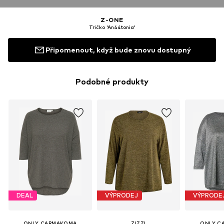
Z-ONE
Tričko 'An44tonia'
Připomenout, když bude znovu dostupný
Podobné produkty
DEAL
VÝPRODEJ
VÝPRODE
ONLY CARMAKOMA
ZIZZI
ONLY C