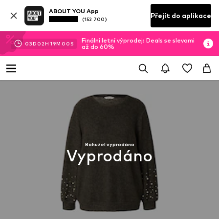
ABOUT YOU App
Přejít do aplikace
(152 700)
Finální letní výprodej: Deals se slevami
03
D
02
H
18
M
59
S
až do 60%
Bohužel vyprodáno
Vyprodáno