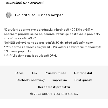
BEZPEČNÉ NAKUPOVANÍ
Příležitosti
Exkluzivně
Upcyklace
 Tvá data jsou u nás v bezpečí
BOTY
*Doručení zdarma pro objednávky v hodnotě 499 Kč a vyšší, v
Nové
Oblíbené
opačném případě se na objednávku vztahuje poštovné a poplatky
za služby ve výši 49 Kč.
Tenisky
Kotníkové & chelsea boty
Nejnižší celková cena za posledních 30 dní před snížením ceny.
Lodičky & boty na podpatku
Kozačky
****Zdarma ze všech českých sítí. Při volání ze zahraničí mohou být
účtovány poplatky.
Sandály
Polobotky
******Všechny ceny jsou včetně DPH.
Sportovní boty
Baleríny
Pantofle
Domácí obuv
O nás
Tisk
Pracovní místa
Ochrana dat
Exkluzivně
Obchodní podmínky
Impresum
Přístupnost
SPORT
Bezpečnost produktů
© 2026 ABOUT YOU SE & Co. KG
Sportovní oblečení
Druhy sportů
Sportovní boty
Sportovní batohy a tašky