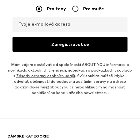
Pro ženy
Pro muže
Tvoje e-mailová adresa
Zaregistrovat se
Mám zájem dostávat od společnosti ABOUT YOU informace o
novinkách, aktuálních trendech, nabídkách a poukázkách v souladu
s
Zásady ochrany osobních údajů
. Svůj souhlas můžeš kdykoli
odvolat s účinností do budoucna zasláním zprávy na adresu
zakaznickyservis@aboutyou.cz
nebo kliknutím na možnost
odhlášení na konci každého newsletteru.
DÁMSKÉ KATEGORIE