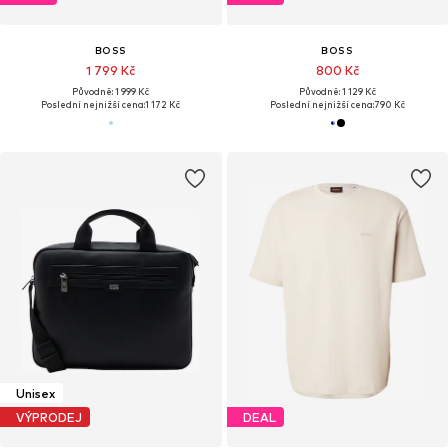
BOSS
BOSS
1 799 Kč
800 Kč
Původně: 1 999 Kč
Původně: 1 129 Kč
Poslední nejnižší cena:
1 172 Kč
Poslední nejnižší cena:
790 Kč
Unisex
VÝPRODEJ
DEAL