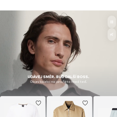
UDÁVEJ SMĚR. BUĎ DALŠÍ BOSS.
Objev kolekci na jaro/léto hned teď.