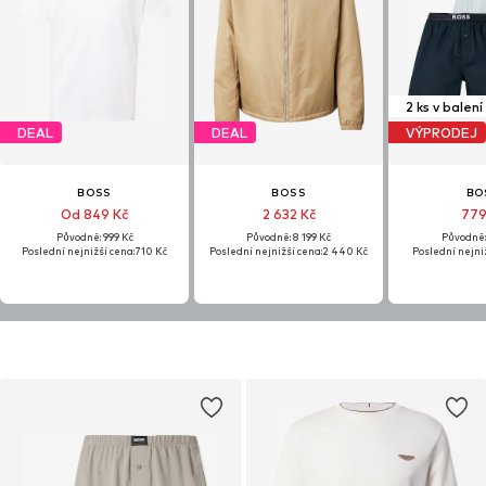
2 ks v balení
DEAL
DEAL
VÝPRODEJ
BOSS
BOSS
BO
Od 849 Kč
2 632 Kč
779
Původně: 999 Kč
Původně: 8 199 Kč
Původně: 
Poslední nejnižší cena:
710 Kč
Poslední nejnižší cena:
2 440 Kč
Poslední nejniž