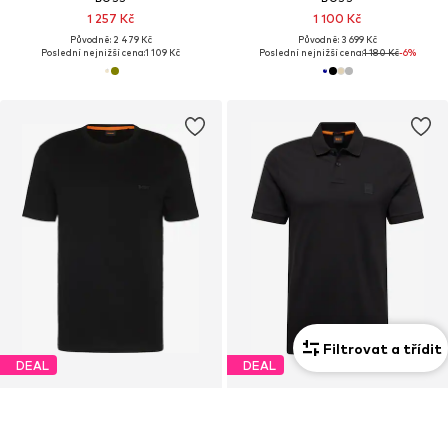
1 257 Kč
1 100 Kč
Původně: 2 479 Kč
Původně: 3 699 Kč
Poslední nejnižší cena:
1 109 Kč
Poslední nejnižší cena:
1 180 Kč
-6%
Filtrovat a třídit
DEAL
DEAL
BOSS
BOSS
687 Kč
1 394 Kč