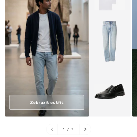
Zobrazit outfit
1
/
3