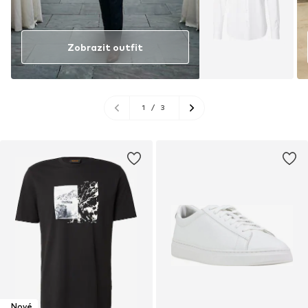
Zobrazit outfit
1
/
3
Nové