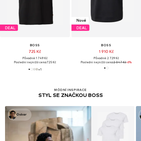
Nové
DEAL
DEAL
BOSS
BOSS
725 Kč
1 910 Kč
Původně: 1 749 Kč
Původně: 2 729 Kč
Poslední nejnižší cena:
725 Kč
Poslední nejnižší cena:
2 047 Kč
-6%
+
1
MÓDNÍ INSPIRACE
STYL SE ZNAČKOU BOSS
Oskar