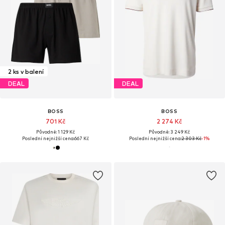
2 ks v balení
DEAL
DEAL
BOSS
BOSS
701 Kč
2 274 Kč
Původně: 1 129 Kč
Původně: 3 249 Kč
Poslední nejnižší cena:
667 Kč
Poslední nejnižší cena:
2 303 Kč
-1%