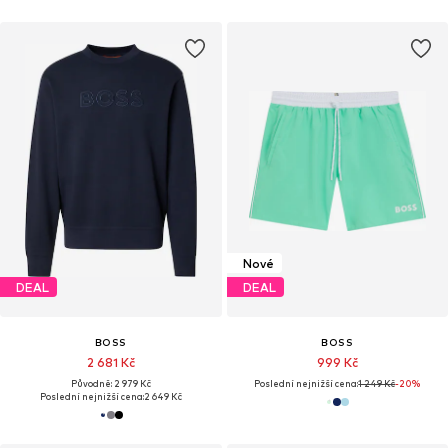
Nové
DEAL
DEAL
BOSS
BOSS
2 681 Kč
999 Kč
Původně: 2 979 Kč
Poslední nejnižší cena:
1 249 Kč
-20%
Poslední nejnižší cena:
2 649 Kč