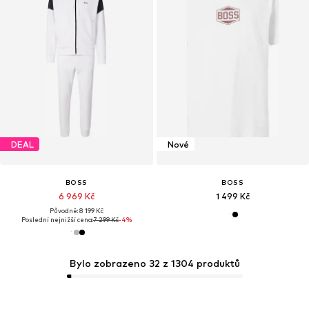
DEAL
Nové
BOSS
BOSS
6 969 Kč
1 499 Kč
Původně: 8 199 Kč
Poslední nejnižší cena:
7 299 Kč
-4%
Bylo zobrazeno 32 z 1304 produktů