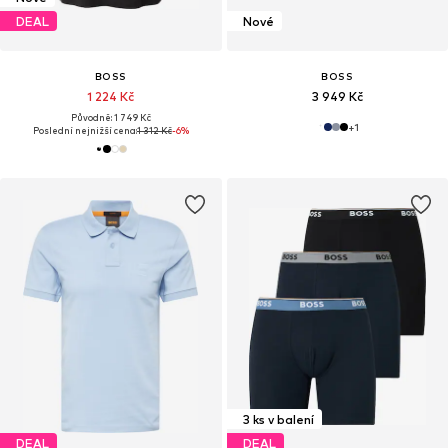
DEAL
Nové
BOSS
BOSS
1 224 Kč
3 949 Kč
Původně: 1 749 Kč
+
1
Poslední nejnižší cena:
1 312 Kč
-6%
3 ks v balení
DEAL
DEAL