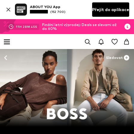
ABOUT YOU App
Přejít do aplikace
(152 700)
Finální letní výprodej: Deals se slevami až
11
H
28
M
42
S
do 60%
Sledovat