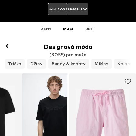
BOSS
HUGO
ŽENY
MUŽI
DĚTI
Designová móda
(BOSS) pro muže
Trička
Džíny
Bundy & kabáty
Mikiny
Kalhoty