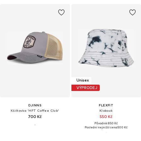
Unisex
VÝPRODEJ
DJINNS
FLEXFIT
Kšiltovka 'HFT Coffee Club'
Klobouk
700 Kč
550 Kč
Původně: 850 Kč
Poslední nejnižší cena:
500 Kč