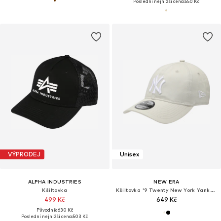
Poslední nejnižší cena:
550 Kč
VÝPRODEJ
Unisex
ALPHA INDUSTRIES
NEW ERA
Kšiltovka
Kšiltovka '9 Twenty New York Yankees'
499 Kč
649 Kč
Původně: 630 Kč
Poslední nejnižší cena:
503 Kč