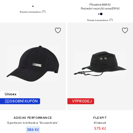
Původně: 869 Kč
Poslední nejnižší cena:
519 Kč
Unisex
OSOBNÍ KUPÓN
VÝPRODEJ
ADIDAS PERFORMANCE
FLEXFIT
Sportovní kšiltovka 'Essentials'
Klobouk
575 Kč
386 Kč