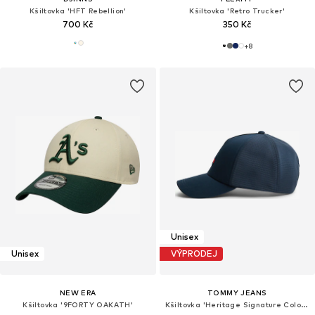
Kšiltovka 'HFT Rebellion'
Kšiltovka 'Retro Trucker'
700 Kč
350 Kč
+
8
Unisex
Unisex
VÝPRODEJ
NEW ERA
TOMMY JEANS
Kšiltovka '9FORTY OAKATH'
Kšiltovka 'Heritage Signature Colour-blocked Trucker'