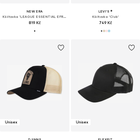
NEW ERA
LEVI'S ®
Kšiltovka 'LEAGUE ESSENTIAL EFRAME NEYYAN'
Kšiltovka 'Club'
819 Kč
749 Kč
Unisex
Unisex
DJINNS
FLEXFIT