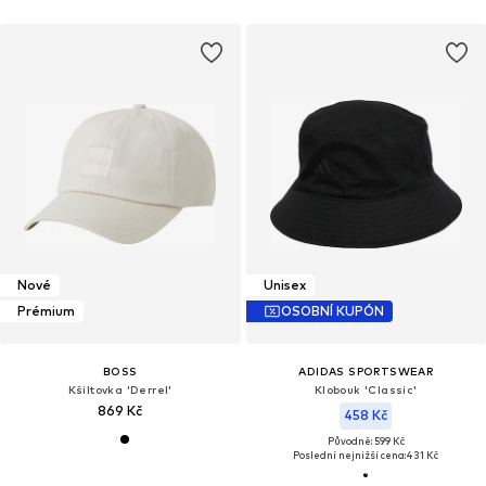
Nové
Unisex
Prémium
OSOBNÍ KUPÓN
BOSS
ADIDAS SPORTSWEAR
Kšiltovka 'Derrel'
Klobouk 'Classic'
869 Kč
458 Kč
Původně: 599 Kč
Poslední nejnižší cena:
431 Kč