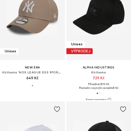
Unisex
Unisex
VÝPRODEJ
NEW ERA
ALPHA INDUSTRIES
Kšiltovka 'NOS LEAGUE ESS 9FORTY NEYYAN'
Kšiltovka
649 Kč
729 Kč
Původně: 810 Kč
Poslední nejnižší cena:
648 Kč