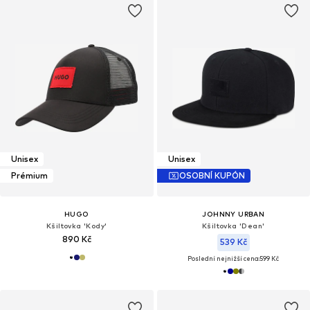
Unisex
Unisex
Prémium
OSOBNÍ KUPÓN
HUGO
JOHNNY URBAN
Kšiltovka 'Kody'
Kšiltovka 'Dean'
890 Kč
539 Kč
Poslední nejnižší cena:
599 Kč