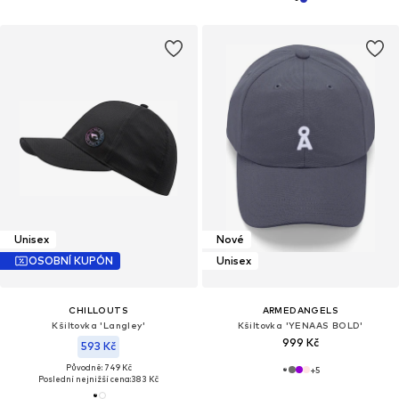
Unisex
Nové
OSOBNÍ KUPÓN
Unisex
CHILLOUTS
ARMEDANGELS
Kšiltovka 'Langley'
Kšiltovka 'YENAAS BOLD'
999 Kč
593 Kč
Původně: 749 Kč
+
5
Poslední nejnižší cena:
383 Kč