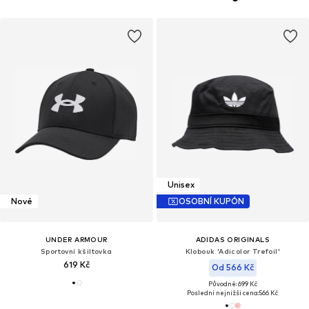
Unisex
Nové
OSOBNÍ KUPÓN
UNDER ARMOUR
ADIDAS ORIGINALS
Sportovní kšiltovka
Klobouk 'Adicolor Trefoil'
619 Kč
Od 566 Kč
Původně: 699 Kč
Poslední nejnižší cena:
566 Kč