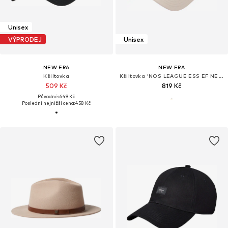
Unisex
VÝPRODEJ
Unisex
NEW ERA
NEW ERA
Kšiltovka
Kšiltovka 'NOS LEAGUE ESS EF NEYYAN'
509 Kč
819 Kč
Původně: 649 Kč
Poslední nejnižší cena:
458 Kč