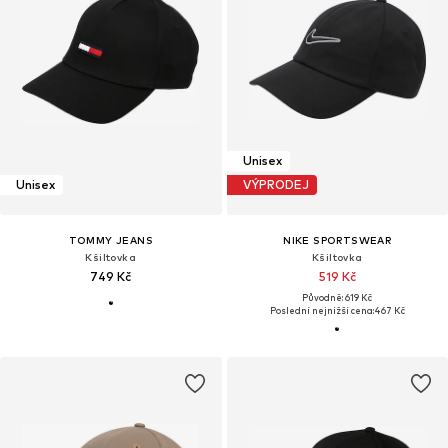
Unisex
Unisex
VÝPRODEJ
TOMMY JEANS
NIKE SPORTSWEAR
Kšiltovka
Kšiltovka
749 Kč
519 Kč
Původně: 619 Kč
Poslední nejnižší cena:
467 Kč