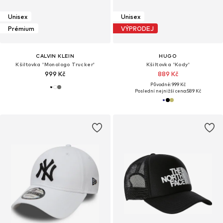
Unisex
Unisex
Prémium
VÝPRODEJ
CALVIN KLEIN
HUGO
Kšiltovka 'Monologo Trucker'
Kšiltovka 'Kody'
999 Kč
889 Kč
Původně: 999 Kč
Poslední nejnižší cena:
589 Kč