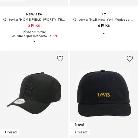
NEW ERA
47
Kšiltovka 'HOME FIELD 9FORTY TRUCKER NEYYAN'
Kšiltovka 'MLB New York Yankees Branson'
519 Kč
619 Kč
Původně: 749 Kč
Poslední nejnižší cena:
659 Kč
-21%
Nové
Unisex
Unisex