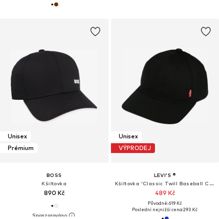
Unisex
Unisex
Prémium
VÝPRODEJ
BOSS
LEVI'S ®
Kšiltovka
Kšiltovka 'Classic Twill Baseball Cap'
890 Kč
489 Kč
Původně: 619 Kč
Poslední nejnižší cena:
293 Kč