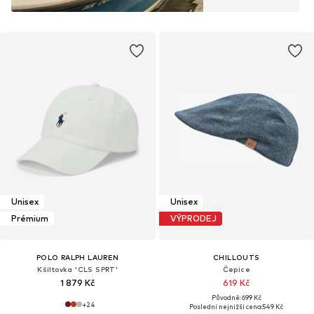
Unisex
Unisex
Prémium
VÝPRODEJ
POLO RALPH LAUREN
CHILLOUTS
Kšiltovka 'CLS SPRT'
Čepice
1 879 Kč
619 Kč
Původně: 699 Kč
+
24
Poslední nejnižší cena:
549 Kč