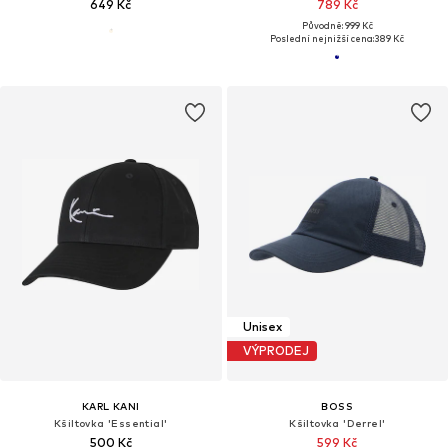
649 Kč
789 Kč
Původně: 999 Kč
Poslední nejnižší cena:
389 Kč
Unisex
VÝPRODEJ
KARL KANI
BOSS
Kšiltovka 'Essential'
Kšiltovka 'Derrel'
500 Kč
599 Kč