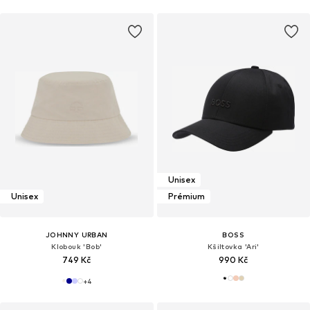
Unisex
Unisex
Prémium
JOHNNY URBAN
BOSS
Klobouk 'Bob'
Kšiltovka 'Ari'
749 Kč
990 Kč
+
4