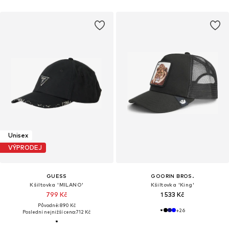
Unisex
VÝPRODEJ
GUESS
GOORIN BROS.
Kšiltovka 'MILANO'
Kšiltovka 'King'
799 Kč
1 533 Kč
Původně: 890 Kč
+
26
Poslední nejnižší cena:
712 Kč