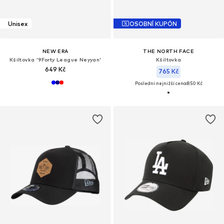
Unisex
OSOBNÍ KUPÓN
NEW ERA
THE NORTH FACE
Kšiltovka '9Forty League Neyyan'
Kšiltovka
649 Kč
765 Kč
Poslední nejnižší cena:
850 Kč