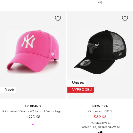
Unisex
Nové
VÝPRODEJ
47 BRAND
NEW ERA
Kšiltovka 'Gorra 47 brand fuxia logo ny bordado frente visera curva'
Kšiltovka 'BOB'
1 225 Kč
569 Kč
Původně: 819 Kč
Poslední nejnižší cena:
569 Kč