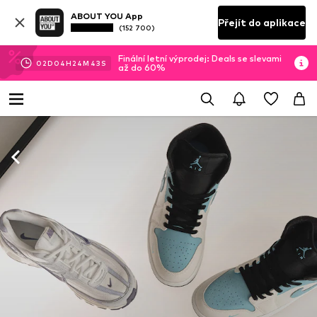
ABOUT YOU App
Přejít do aplikace
(152 700)
Finální letní výprodej: Deals se slevami
02
D
04
H
24
M
42
S
až do 60%