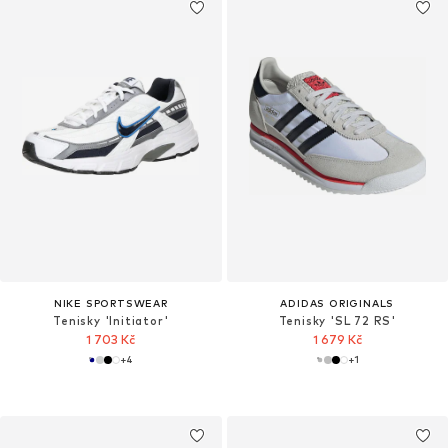
NIKE SPORTSWEAR
ADIDAS ORIGINALS
Tenisky 'Initiator'
Tenisky 'SL 72 RS'
1 703 Kč
1 679 Kč
+
4
+
1