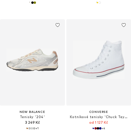
NEW BALANCE
CONVERSE
Tenisky '204'
Kotníkové tenisky 'Chuck Taylor All Star Classic'
3 249 Kč
od 1 127 Kč
+
1
+
4