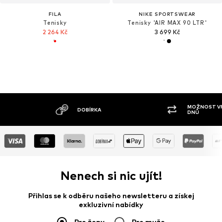
FILA
NIKE SPORTSWEAR
Tenisky
Tenisky 'AIR MAX 90 LTR'
2 264 Kč
3 699 Kč
MOŽNOST VRÁCENÍ ZBOŽÍ DO 30
VE
DNŮ
Nenech si nic ujít!
Přihlas se k odběru našeho newsletteru a získej
exkluzivní nabídky
Pro ženy
Pro muže