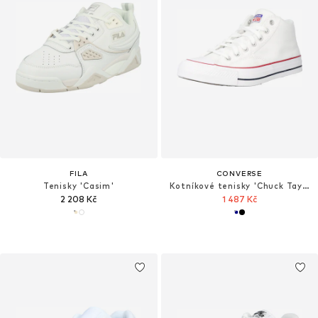
FILA
CONVERSE
Tenisky 'Casim'
Kotníkové tenisky 'Chuck Taylor All Star Malden Street'
2 208 Kč
1 487 Kč