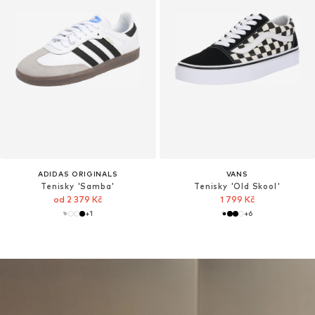
ADIDAS ORIGINALS
VANS
Tenisky 'Samba'
Tenisky 'Old Skool'
od 2 379 Kč
1 799 Kč
+
1
+
6