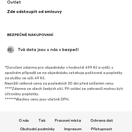
Outlet
Příležitosti
Exkluzivně
Zde odstoupit od smlouvy
Upcyklace
BOTY
BEZPEČNÉ NAKUPOVANÍ
Nové
Oblíbené
Kotníkové boty & kozačky
Tenisky
 Tvá data jsou u nás v bezpečí
Polobotky
Sportovní boty
Otevřené boty
Exkluzivně
*Doručení zdarma pro objednávky v hodnotě 499 Kč a vyšší, v
opačném případě se na objednávku vztahuje poštovné a poplatky
SPORT
za služby ve výši 49 Kč.
Nejnižší celková cena za posledních 30 dní před snížením ceny.
Sportovní oblečení
Druhy sportů
****Zdarma ze všech českých sítí. Při volání ze zahraničí mohou být
účtovány poplatky.
Sportovní boty
Sportovní batohy a tašky
******Všechny ceny jsou včetně DPH.
Sportovní doplňky
DOPLŇKY
O nás
Tisk
Pracovní místa
Ochrana dat
Nové
Obchodní podmínky
Impresum
Kšiltovky & čepice
Přístupnost