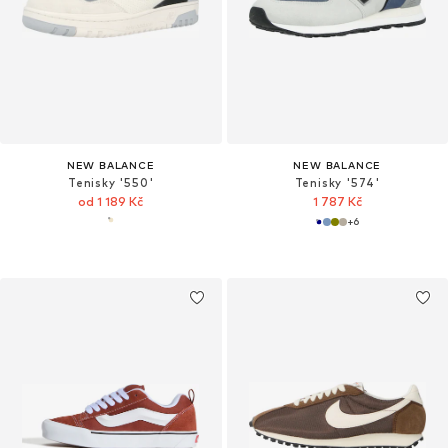
NEW BALANCE
NEW BALANCE
Tenisky '550'
Tenisky '574'
od 1 189 Kč
1 787 Kč
+
6