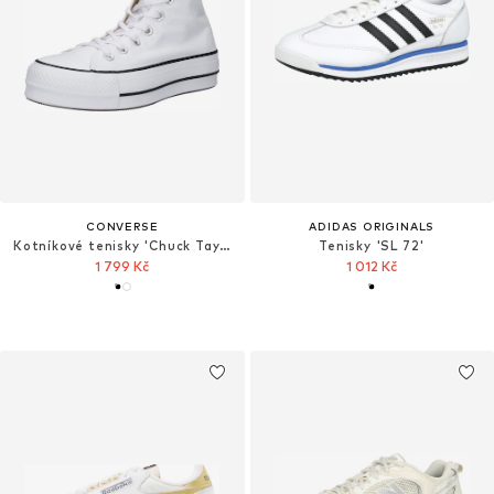
CONVERSE
ADIDAS ORIGINALS
Kotníkové tenisky 'Chuck TayIor All Star Lift Platform'
Tenisky 'SL 72'
1 799 Kč
1 012 Kč