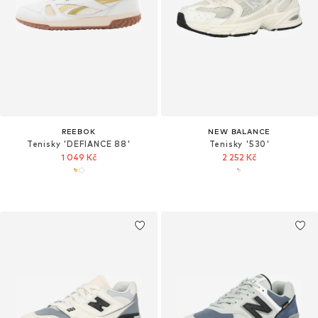
REEBOK
NEW BALANCE
Tenisky 'DEFIANCE 88'
Tenisky '530'
1 049 Kč
2 252 Kč