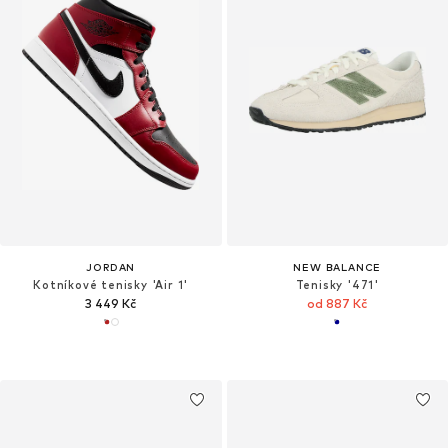
JORDAN
NEW BALANCE
Kotníkové tenisky 'Air 1'
Tenisky '471'
3 449 Kč
od 887 Kč