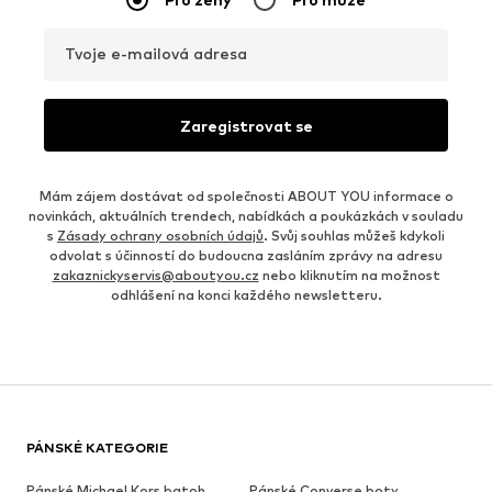
Tvoje e-mailová adresa
Zaregistrovat se
Mám zájem dostávat od společnosti ABOUT YOU informace o
novinkách, aktuálních trendech, nabídkách a poukázkách v souladu
s
Zásady ochrany osobních údajů
. Svůj souhlas můžeš kdykoli
odvolat s účinností do budoucna zasláním zprávy na adresu
zakaznickyservis@aboutyou.cz
nebo kliknutím na možnost
odhlášení na konci každého newsletteru.
PÁNSKÉ KATEGORIE
Pánské Michael Kors batoh
Pánské Converse boty