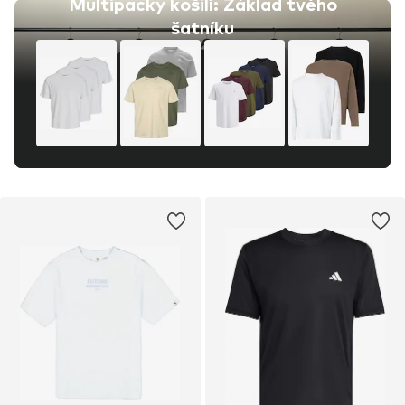
Multipacky košilí: Základ tvého
šatníku