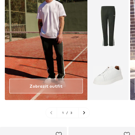
Zobrazit outfit
1
/
3