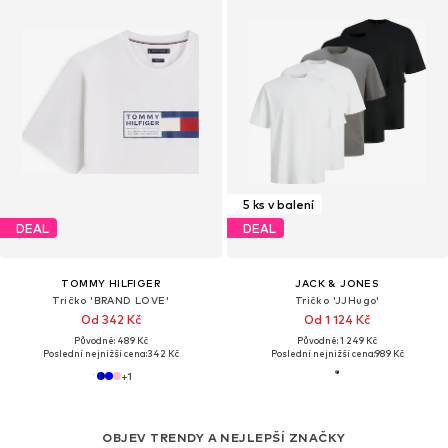
5 ks v balení
DEAL
DEAL
TOMMY HILFIGER
JACK & JONES
Tričko 'BRAND LOVE'
Tričko 'JJHugo'
Od 342 Kč
Od 1 124 Kč
Původně: 489 Kč
Původně: 1 249 Kč
Poslední nejnižší cena:
342 Kč
Poslední nejnižší cena:
989 Kč
+
1
OBJEV TRENDY A NEJLEPŠÍ ZNAČKY