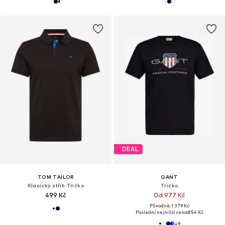
DEAL
TOM TAILOR
GANT
Klasický střih Tričko
Tričko
499 Kč
Od 977 Kč
Původně: 1 379 Kč
Poslední nejnižší cena:
854 Kč
+
9