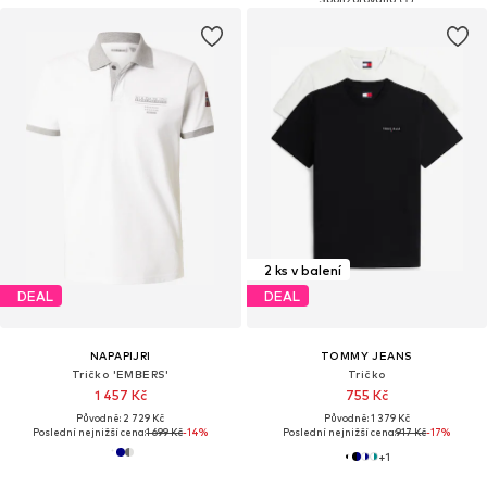
2 ks v balení
DEAL
DEAL
NAPAPIJRI
TOMMY JEANS
Tričko 'EMBERS'
Tričko
1 457 Kč
755 Kč
Původně: 2 729 Kč
Původně: 1 379 Kč
Poslední nejnižší cena:
1 699 Kč
-14%
Poslední nejnižší cena:
917 Kč
-17%
+
1