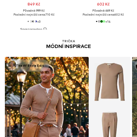
849 Kč
602 Kč
Původně: 999 Kč
Původně: 669 Kč
Poslední nejnižší cena:
710 Kč
Poslední nejnižší cena:
602 Kč
+
3
+
14
TRIČKA
MÓDNÍ INSPIRACE
The AY Style Edit