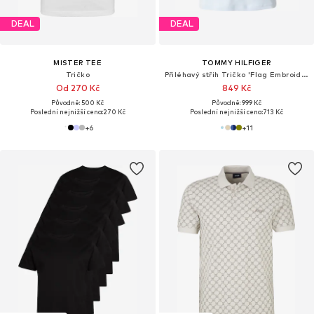
DEAL
DEAL
MISTER TEE
TOMMY HILFIGER
Tričko
Přiléhavý střih Tričko 'Flag Embroidery Slim'
Od 270 Kč
849 Kč
Původně: 500 Kč
Původně: 999 Kč
Poslední nejnižší cena:
270 Kč
Poslední nejnižší cena:
713 Kč
+
6
+
11