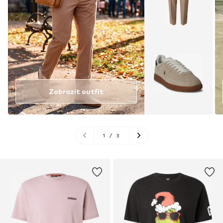
Zobrazit outfit
1
/
3