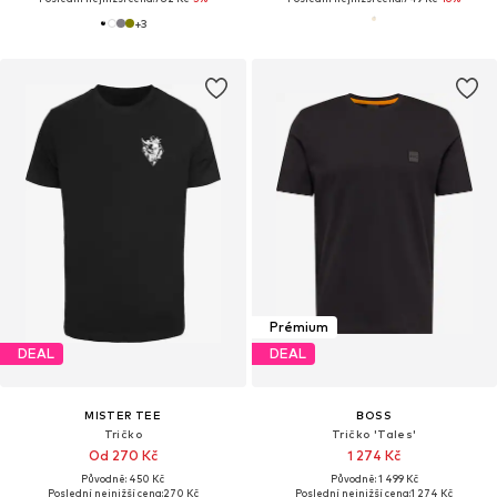
+
3
Prémium
DEAL
DEAL
MISTER TEE
BOSS
Tričko
Tričko 'Tales'
Od 270 Kč
1 274 Kč
Původně: 450 Kč
Původně: 1 499 Kč
Poslední nejnižší cena:
270 Kč
Poslední nejnižší cena:
1 274 Kč