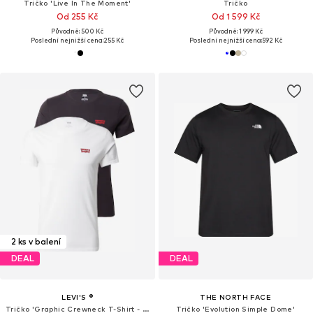
Tričko 'Live In The Moment'
Tričko
Od 255 Kč
Od 1 599 Kč
Původně: 500 Kč
Původně: 1 999 Kč
Poslední nejnižší cena:
255 Kč
Poslední nejnižší cena:
592 Kč
2 ks v balení
DEAL
DEAL
LEVI'S ®
THE NORTH FACE
Tričko 'Graphic Crewneck T-Shirt - 2 Pack'
Tričko 'Evolution Simple Dome'