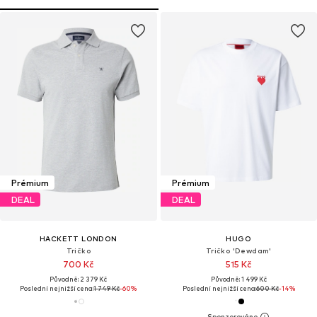
Prémium
Prémium
DEAL
DEAL
HACKETT LONDON
HUGO
Tričko
Tričko 'Dewdam'
700 Kč
515 Kč
Původně: 2 379 Kč
Původně: 1 499 Kč
Poslední nejnižší cena:
1 749 Kč
-60%
Poslední nejnižší cena:
600 Kč
-14%