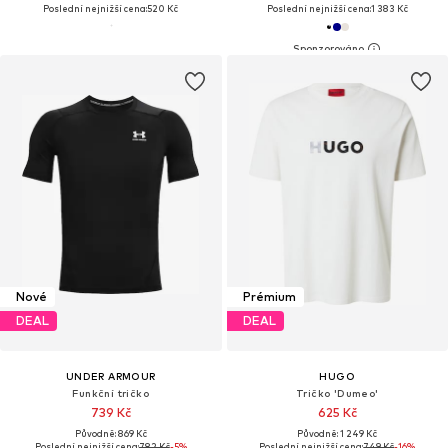
Poslední nejnižší cena:
520 Kč
Poslední nejnižší cena:
1 383 Kč
Nové
Prémium
DEAL
DEAL
UNDER ARMOUR
HUGO
Funkční tričko
Tričko 'Dumeo'
739 Kč
625 Kč
Původně: 869 Kč
Původně: 1 249 Kč
Poslední nejnižší cena:
782 Kč
-5%
Poslední nejnižší cena:
749 Kč
-16%