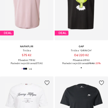
DEAL
DEAL
NAPAPIJRI
GAP
Tričko
Tričko 'GRINCH'
575 Kč
Od 220 Kč
Původně: 719 Kč
Původně: 619 Kč
Poslední nejnižší cena:
575 Kč
Poslední nejnižší cena:
275 Kč
-20%
+
4