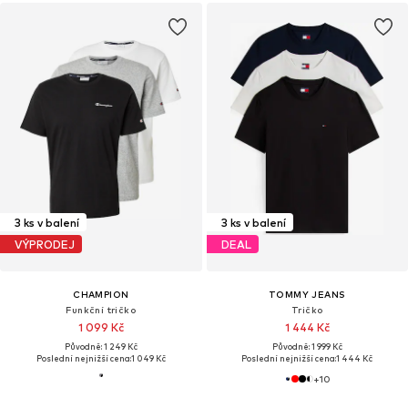
3 ks v balení
3 ks v balení
VÝPRODEJ
DEAL
CHAMPION
TOMMY JEANS
Funkční tričko
Tričko
1 099 Kč
1 444 Kč
Původně: 1 249 Kč
Původně: 1 999 Kč
Poslední nejnižší cena:
1 049 Kč
Poslední nejnižší cena:
1 444 Kč
+
10