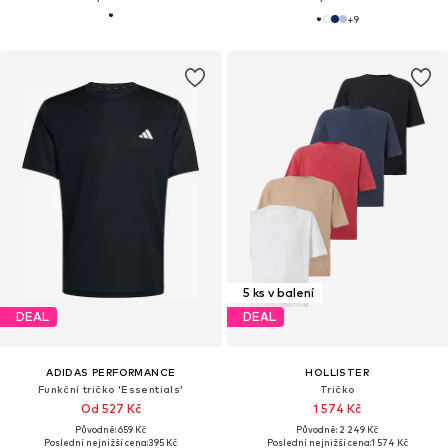
+
9
5 ks v balení
DEAL
DEAL
ADIDAS PERFORMANCE
HOLLISTER
Funkční tričko 'Essentials'
Tričko
Od 527 Kč
1 574 Kč
Původně: 659 Kč
Původně: 2 249 Kč
Poslední nejnižší cena:
395 Kč
Poslední nejnižší cena:
1 574 Kč