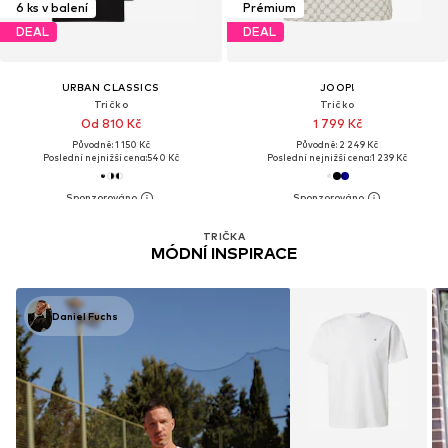
6 ks v balení
Prémium
DEAL
DEAL
URBAN CLASSICS
JOOP!
Tričko
Tričko
Od 810 Kč
1 799 Kč
Původně: 1 150 Kč
Původně: 2 249 Kč
Poslední nejnižší cena:
540 Kč
Poslední nejnižší cena:
1 239 Kč
TRIČKA
MÓDNÍ INSPIRACE
Daniel Fuchs