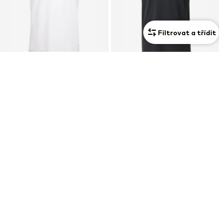
Filtrovat a třídit
DEAL
DEAL
TOMMY HILFIGER
NIKE SPORTSWEAR
Tričko
Klasický střih Tričko 'CLUB'
659 Kč
557 Kč
Původně: 1 249 Kč
Původně: 619 Kč
Poslední nejnižší cena:
769 Kč
-14%
Poslední nejnižší cena:
489 Kč
+
3
+
15