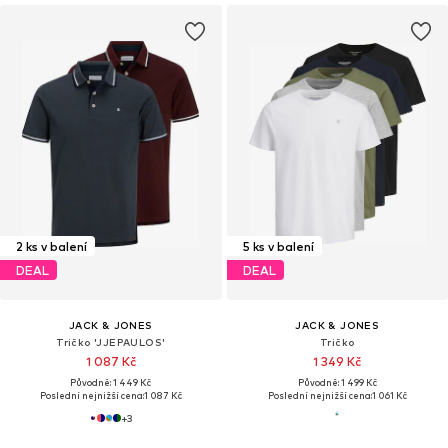
2 ks v balení
5 ks v balení
DEAL
DEAL
JACK & JONES
JACK & JONES
Tričko 'JJEPAULOS'
Tričko
1 087 Kč
1 349 Kč
Původně: 1 449 Kč
Původně: 1 499 Kč
Poslední nejnižší cena:
1 087 Kč
Poslední nejnižší cena:
1 061 Kč
+
3