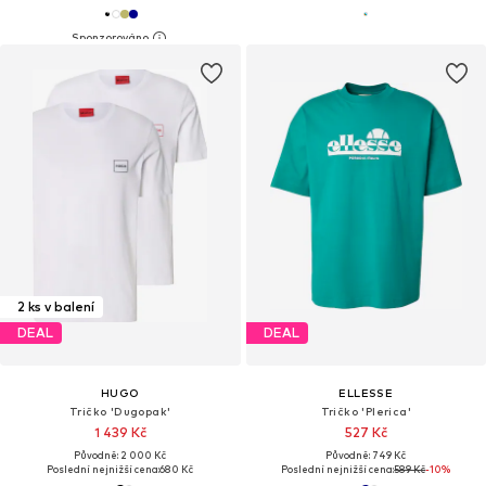
2 ks v balení
DEAL
DEAL
HUGO
ELLESSE
Tričko 'Dugopak'
Tričko 'Plerica'
1 439 Kč
527 Kč
Původně: 2 000 Kč
Původně: 749 Kč
Poslední nejnižší cena:
680 Kč
Poslední nejnižší cena:
589 Kč
-10%