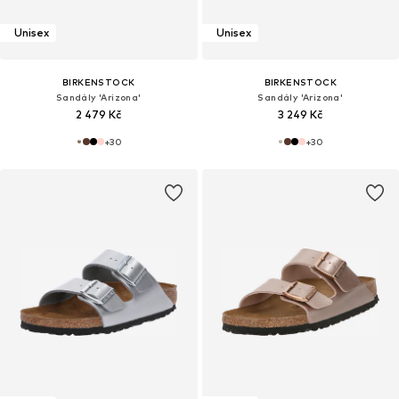
Unisex
Unisex
BIRKENSTOCK
BIRKENSTOCK
Sandály 'Arizona'
Sandály 'Arizona'
2 479 Kč
3 249 Kč
+
30
+
30