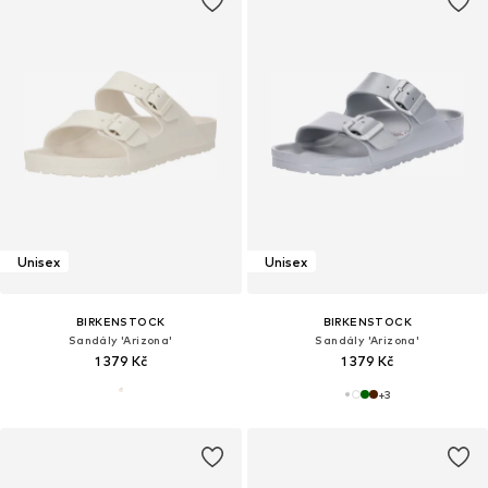
Unisex
Unisex
BIRKENSTOCK
BIRKENSTOCK
Sandály 'Arizona'
Sandály 'Arizona'
1 379 Kč
1 379 Kč
+
3