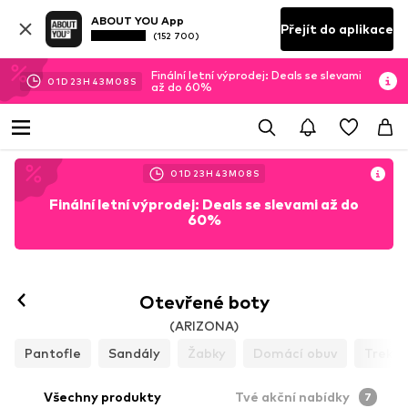
ABOUT YOU App
Přejít do aplikace
(152 700)
Finální letní výprodej: Deals se slevami
01
D
23
H
43
M
05
S
až do 60%
01
D
23
H
43
M
05
S
Finální letní výprodej: Deals se slevami až do
60%
Otevřené boty
(ARIZONA)
Pantofle
Sandály
Žabky
Domácí obuv
Trekov
Všechny produkty
Tvé akční nabídky
7