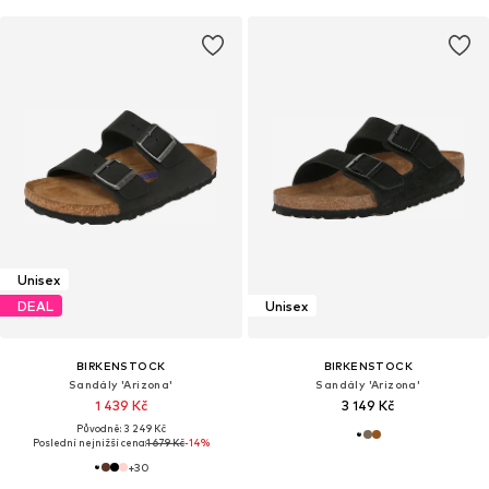
Unisex
DEAL
Unisex
BIRKENSTOCK
BIRKENSTOCK
Sandály 'Arizona'
Sandály 'Arizona'
1 439 Kč
3 149 Kč
Původně: 3 249 Kč
Poslední nejnižší cena:
1 679 Kč
-14%
+
30