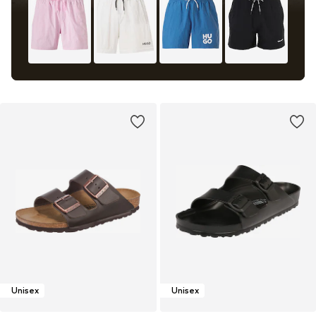
Unisex
Unisex