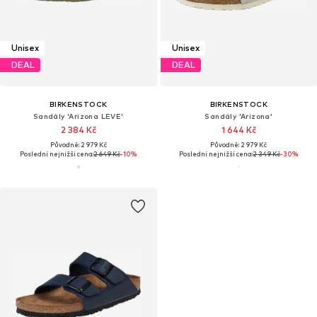
Unisex
Unisex
DEAL
DEAL
BIRKENSTOCK
BIRKENSTOCK
Sandály 'Arizona LEVE'
Sandály 'Arizona'
2 384 Kč
1 644 Kč
Původně: 2 979 Kč
Původně: 2 979 Kč
Poslední nejnižší cena:
2 649 Kč
-10%
Poslední nejnižší cena:
2 349 Kč
-30%