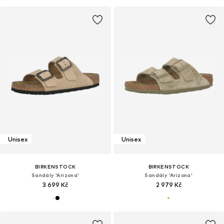
Unisex
Unisex
BIRKENSTOCK
BIRKENSTOCK
Sandály 'Arizona'
Sandály 'Arizona'
3 699 Kč
2 979 Kč