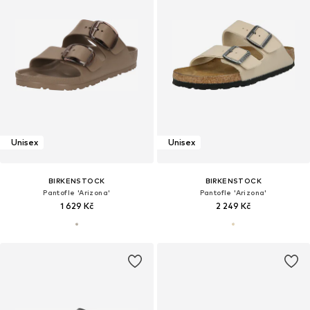
Unisex
Unisex
BIRKENSTOCK
BIRKENSTOCK
Pantofle 'Arizona'
Pantofle 'Arizona'
1 629 Kč
2 249 Kč