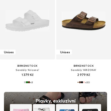
Unisex
Unisex
BIRKENSTOCK
BIRKENSTOCK
Sandály 'Arizona'
Sandály 'ARIZONA'
1 379 Kč
2 979 Kč
+
3
+
30
Plavky, exkluzivní