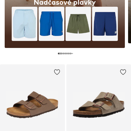
Nadčasové plavky