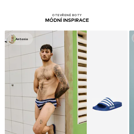
OTEVŘENÉ BOTY
MÓDNÍ INSPIRACE
Antonio