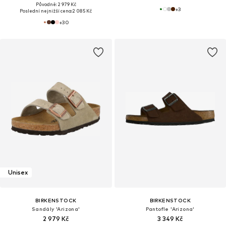
Původně: 2 979 Kč
+
3
Poslední nejnižší cena:
2 085 Kč
+
30
Unisex
BIRKENSTOCK
BIRKENSTOCK
Sandály 'Arizona'
Pantofle 'Arizona'
2 979 Kč
3 349 Kč