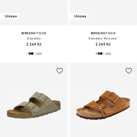
Unisex
Unisex
BIRKENSTOCK
BIRKENSTOCK
Sandály
Sandály 'Arizona'
2 249 Kč
2 249 Kč
+
30
+
30