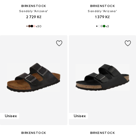
BIRKENSTOCK
BIRKENSTOCK
Sandály 'Arizona'
Sandály 'Arizona'
2 729 Kč
1 379 Kč
+
30
+
3
Unisex
Unisex
BIRKENSTOCK
BIRKENSTOCK