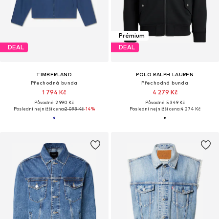
Prémium
DEAL
DEAL
TIMBERLAND
POLO RALPH LAUREN
Přechodná bunda
Přechodná bunda
1 794 Kč
4 279 Kč
Původně: 2 990 Kč
Původně: 5 349 Kč
Poslední nejnižší cena:
2 093 Kč
-14%
Poslední nejnižší cena:
4 274 Kč