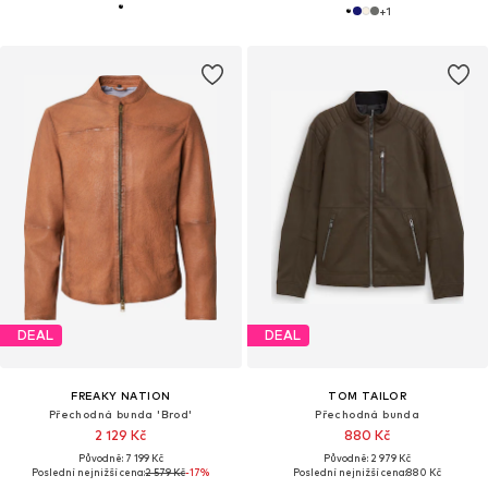
+
1
DEAL
DEAL
FREAKY NATION
TOM TAILOR
Přechodná bunda 'Brod'
Přechodná bunda
2 129 Kč
880 Kč
Původně: 7 199 Kč
Původně: 2 979 Kč
Poslední nejnižší cena:
2 579 Kč
-17%
Poslední nejnižší cena:
880 Kč