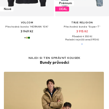
Prémium
Nové
DEAL
VOLCOM
TRUE RELIGION
Přechodná bunda 'HERNAN 10K'
Přechodná bunda 'Super T'
3 949 Kč
3 915 Kč
Původně: 4 350 Kč
Poslední nejnižší cena:
3 915 Kč
NAJDI SI TEN SPRÁVNÝ KOUSEK
Bundy průvodci