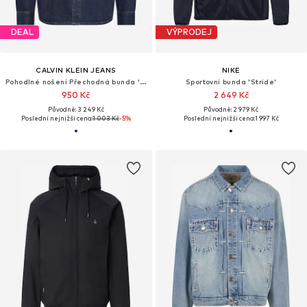
DEAL
VÝPRODEJ
CALVIN KLEIN JEANS
NIKE
Pohodlné nošení Přechodná bunda '90S'
Sportovní bunda 'Stride'
950 Kč
2 649 Kč
Původně: 3 249 Kč
Původně: 2 979 Kč
Poslední nejnižší cena:
1 003 Kč
-5%
Poslední nejnižší cena:
1 997 Kč