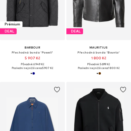
Prémium
DEAL
DEAL
BARBOUR
MAURITIUS
Přechodná bunda 'Powell'
Přechodná bunda 'Bounto'
5 907 Kč
1 800 Kč
Původně: 6 949 Kč
Původně: 5 699 Kč
Poslední nejnižší cena:
5 907 Kč
Poslední nejnižší cena:
1 800 Kč