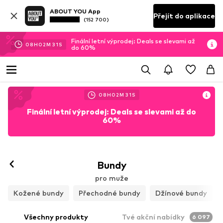
ABOUT YOU App
Přejít do aplikace
(152 700)
Finální letní výprodej: Deals se slevami až
08
H
02
M
28
S
do 60%
08
H
02
M
28
S
Finální letní výprodej: Deals se slevami až do
60%
Sledovat
Bundy
pro muže
Kožené bundy
Přechodné bundy
Džínové bundy
Všechny produkty
Tvé akční nabídky
6 097