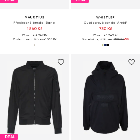
MAURITIUS
WHISTLER
Přechodná bunda 'Barlo'
Outdoorová bunda 'Arubi'
1 560 Kč
730 Kč
Původně: 4 949 Kč
Původně: 1 249 Kč
Poslední nejnižší cena:
1 560 Kč
Poslední nejnižší cena:
773 Kč
-5%
DEAL