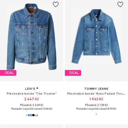
DEAL
DEAL
LEVI'S ®
TOMMY JEANS
Přechodná bunda 'The Trucker'
Přechodná bunda 'Ryan Faded Trucker'
2 447 Kč
1 943 Kč
Původně: 3 249 Kč
Původně: 2 729 Kč
Poslední nejnižší cena:
2 006 Kč
Poslední nejnižší cena:
1 879 Kč
+
3