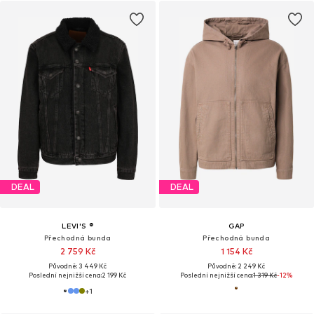
DEAL
DEAL
LEVI'S ®
GAP
Přechodná bunda
Přechodná bunda
2 759 Kč
1 154 Kč
Původně: 3 449 Kč
Původně: 2 249 Kč
Poslední nejnižší cena:
2 199 Kč
Poslední nejnižší cena:
1 319 Kč
-12%
+
1