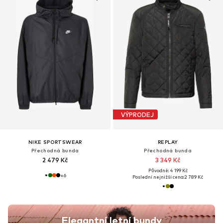
VÝPRODEJ
NIKE SPORTSWEAR
REPLAY
Přechodná bunda
Přechodná bunda
2 479 Kč
3 349 Kč
Původně: 4 199 Kč
+
6
Poslední nejnižší cena:
2 789 Kč
Elegantní letní bundy