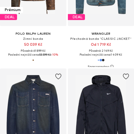
Prémium
DEAL
DEAL
POLO RALPH LAUREN
WRANGLER
Zimní bunda
Přechodná bunda 'CLASSIC JACKET'
50 039 Kč
Od 1 719 Kč
Původně: 61 899 Kč
Původně: 2 149 Kč
Poslední nejnižší cena:
55 599 Kč
-10%
Poslední nejnižší cena:
1 409 Kč