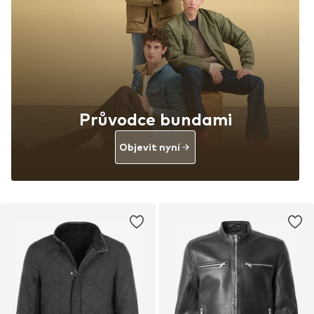
Průvodce bundami
Objevit nyní