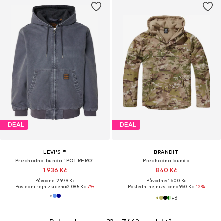
DEAL
DEAL
LEVI'S ®
BRANDIT
Přechodná bunda 'POTRERO'
Přechodná bunda
1 936 Kč
840 Kč
Původně: 2 979 Kč
Původně: 1 600 Kč
Poslední nejnižší cena:
2 085 Kč
-7%
Poslední nejnižší cena:
960 Kč
-12%
+
6