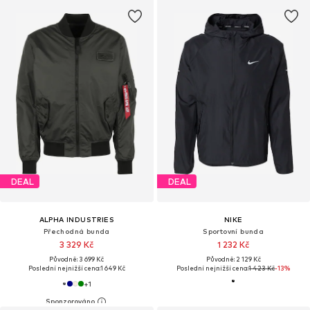
DEAL
DEAL
ALPHA INDUSTRIES
NIKE
Přechodná bunda
Sportovní bunda
3 329 Kč
1 232 Kč
Původně: 3 699 Kč
Původně: 2 129 Kč
Poslední nejnižší cena:
1 649 Kč
Poslední nejnižší cena:
1 423 Kč
-13%
+
1