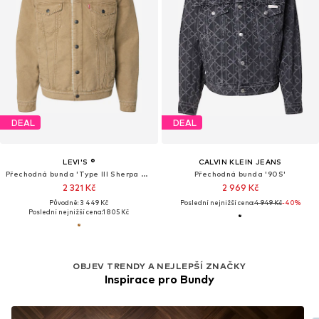
DEAL
DEAL
LEVI'S ®
CALVIN KLEIN JEANS
Přechodná bunda 'Type III Sherpa Trucker Jacket'
Přechodná bunda '90S'
2 321 Kč
2 969 Kč
Původně: 3 449 Kč
Poslední nejnižší cena:
4 949 Kč
-40%
Poslední nejnižší cena:
1 805 Kč
OBJEV TRENDY A NEJLEPŠÍ ZNAČKY
Inspirace pro Bundy