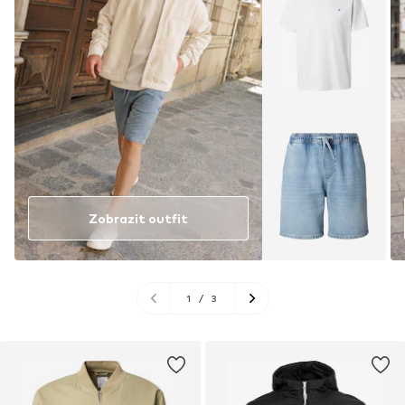
Zobrazit outfit
1
/
3