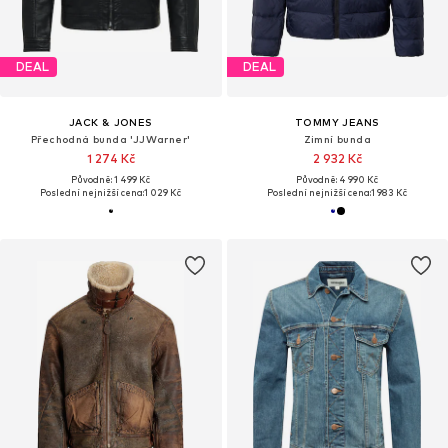
DEAL
DEAL
JACK & JONES
TOMMY JEANS
Přechodná bunda 'JJWarner'
Zimní bunda
1 274 Kč
2 932 Kč
Původně: 1 499 Kč
Původně: 4 990 Kč
Poslední nejnižší cena:
1 029 Kč
Poslední nejnižší cena:
1 983 Kč