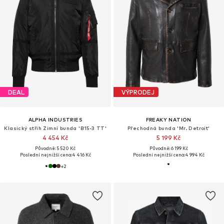
DEAL
VÝPRODEJ
ALPHA INDUSTRIES
FREAKY NATION
Klasický střih Zimní bunda 'B15-3 TT'
Přechodná bunda 'Mr. Detroit'
4 454 Kč
5 199 Kč
Původně: 5 520 Kč
Původně: 6 199 Kč
Poslední nejnižší cena:
4 416 Kč
Poslední nejnižší cena:
4 994 Kč
+
2