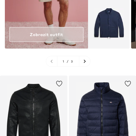
Zobrazit outfit
1
/
3