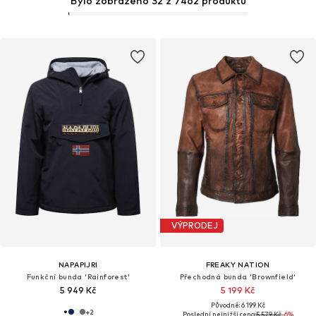
Bylo zobrazeno 32 z 7462 produktů
VÝPRODEJ
NAPAPIJRI
FREAKY NATION
Funkční bunda 'Rainforest'
Přechodná bunda 'Brownfield'
5 949 Kč
5 199 Kč
Původně: 6 199 Kč
+
2
Poslední nejnižší cena:
5 579 Kč
-6%