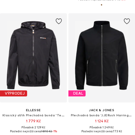
VÝPRODEJ
DEAL
ELLESSE
JACK & JONES
Klasický střih Přechodná bunda 'Terrazzo'
Přechodná bunda 'JJERush Harrington'
1 779 Kč
1 124 Kč
Původně: 2 129 Kč
Původně: 1 249 Kč
Poslední nejnižší cena:
1 810 Kč
-1%
Poslední nejnižší cena:
773 Kč