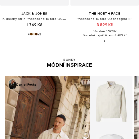
JACK & JONES
THE NORTH FACE
Klasický střih Přechodná bunda 'JCORocky'
Přechodná bunda 'Aconcagua III'
1 749 Kč
3 899 Kč
Původně: 5 599 Kč
+
3
Poslední nejnižší cena:
2 489 Kč
BUNDY
MÓDNÍ INSPIRACE
Daniel Fuchs