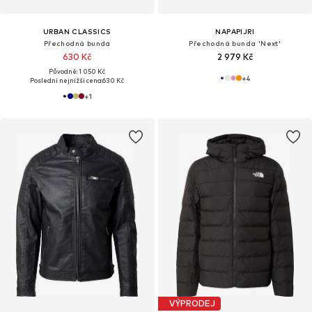
URBAN CLASSICS
NAPAPIJRI
Přechodná bunda
Přechodná bunda 'Next'
630 Kč
2 979 Kč
Původně: 1 050 Kč
+
4
Poslední nejnižší cena:
630 Kč
+
1
VÝPRODEJ