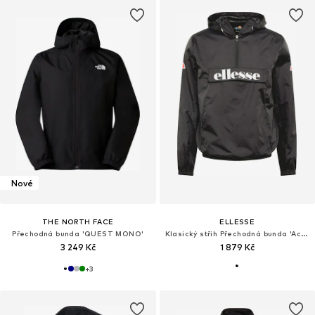
Nové
THE NORTH FACE
ELLESSE
Přechodná bunda 'QUEST MONO'
Klasický střih Přechodná bunda 'Acera'
3 249 Kč
1 879 Kč
+
3