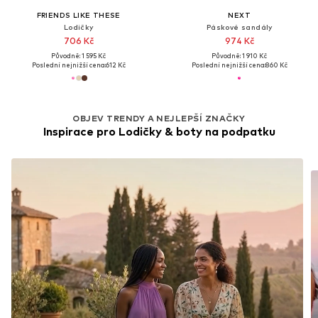
FRIENDS LIKE THESE
NEXT
Lodičky
Páskové sandály
706 Kč
974 Kč
Původně: 1 595 Kč
Původně: 1 910 Kč
Poslední nejnižší cena:
612 Kč
Poslední nejnižší cena:
860 Kč
OBJEV TRENDY A NEJLEPŠÍ ZNAČKY
Inspirace pro Lodičky & boty na podpatku