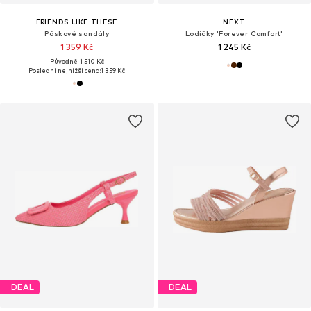
FRIENDS LIKE THESE
NEXT
Páskové sandály
Lodičky 'Forever Comfort'
1 359 Kč
1 245 Kč
Původně: 1 510 Kč
Poslední nejnižší cena:
1 359 Kč
DEAL
DEAL