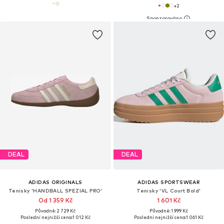
+
2
DEAL
DEAL
ADIDAS ORIGINALS
ADIDAS SPORTSWEAR
Tenisky 'HANDBALL SPEZIAL PRO'
Tenisky 'VL Court Bold'
Od 1 359 Kč
1 601 Kč
Původně: 2 729 Kč
Původně: 1 999 Kč
Poslední nejnižší cena:
1 012 Kč
Poslední nejnižší cena:
1 061 Kč