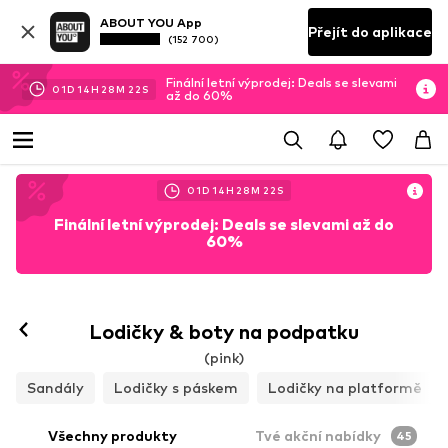
ABOUT YOU App
Přejít do aplikace
(152 700)
Finální letní výprodej: Deals se slevami
01
D
14
H
28
M
20
S
až do 60%
01
D
14
H
28
M
20
S
Finální letní výprodej: Deals se slevami až do
60%
Lodičky & boty na podpatku
(pink)
Sandály
Lodičky s páskem
Lodičky na platformě
Všechny produkty
Tvé akční nabídky
45