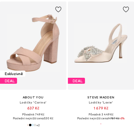
Exkluzivně
DEAL
DEAL
ABOUT YOU
STEVE MADDEN
Lodičky 'Carina'
Lodičky 'Lovie'
637 Kč
1 679 Kč
Původně: 749 Kč
Původně: 3 449 Kč
Poslední nejnižší cena:
530 Kč
Poslední nejnižší cena:
1 787 Kč
-6%
+
2