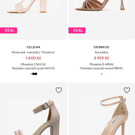
DEAL
DEAL
CELENA
DERIMOD
Páskové sandály 'Chahra'
Sandály
1 600 Kč
3 959 Kč
Původně: 2 500 Kč
Původně: 5 499 Kč
Poslední nejnižší cena:
1 600 Kč
Poslední nejnižší cena:
3 959 Kč