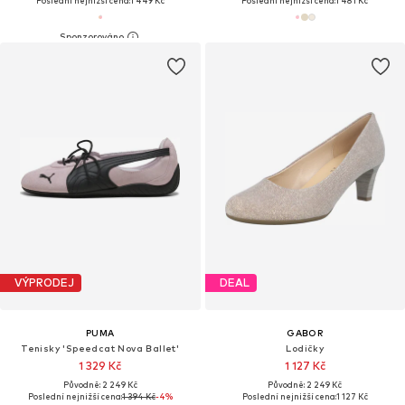
Poslední nejnižší cena:
1 449 Kč
Poslední nejnižší cena:
1 481 Kč
VÝPRODEJ
DEAL
PUMA
GABOR
Tenisky 'Speedcat Nova Ballet'
Lodičky
1 329 Kč
1 127 Kč
Původně: 2 249 Kč
Původně: 2 249 Kč
Poslední nejnižší cena:
1 394 Kč
-4%
Poslední nejnižší cena:
1 127 Kč