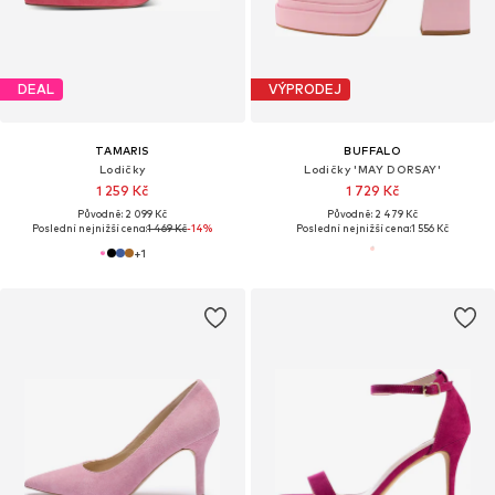
DEAL
VÝPRODEJ
TAMARIS
BUFFALO
Lodičky
Lodičky 'MAY DORSAY'
1 259 Kč
1 729 Kč
Původně: 2 099 Kč
Původně: 2 479 Kč
Poslední nejnižší cena:
1 469 Kč
-14%
Poslední nejnižší cena:
1 556 Kč
+
1