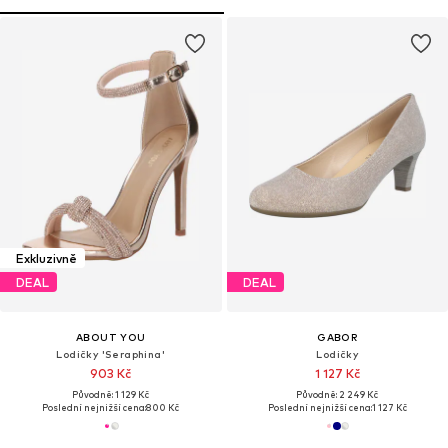
Exkluzivně
DEAL
DEAL
ABOUT YOU
GABOR
Lodičky 'Seraphina'
Lodičky
903 Kč
1 127 Kč
Původně: 1 129 Kč
Původně: 2 249 Kč
Poslední nejnižší cena:
800 Kč
Poslední nejnižší cena:
1 127 Kč