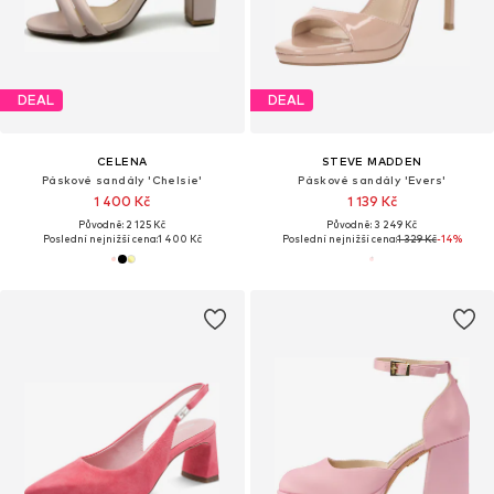
DEAL
DEAL
CELENA
STEVE MADDEN
Páskové sandály 'Chelsie'
Páskové sandály 'Evers'
1 400 Kč
1 139 Kč
Původně: 2 125 Kč
Původně: 3 249 Kč
Poslední nejnižší cena:
1 400 Kč
Poslední nejnižší cena:
1 329 Kč
-14%