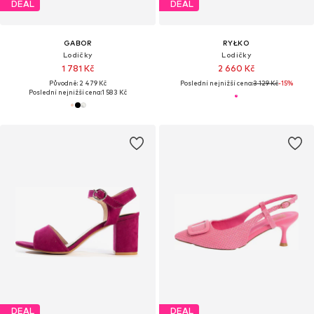
DEAL
DEAL
GABOR
RYŁKO
Lodičky
Lodičky
1 781 Kč
2 660 Kč
Původně: 2 479 Kč
Poslední nejnižší cena:
3 129 Kč
-15%
Poslední nejnižší cena:
1 583 Kč
DEAL
DEAL