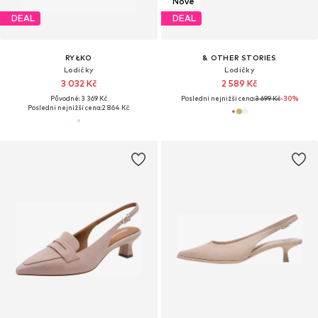
Nové
DEAL
DEAL
RYŁKO
& OTHER STORIES
Lodičky
Lodičky
3 032 Kč
2 589 Kč
Původně: 3 369 Kč
Poslední nejnižší cena:
3 699 Kč
-30%
Poslední nejnižší cena:
2 864 Kč