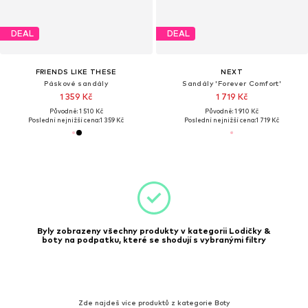
DEAL
DEAL
FRIENDS LIKE THESE
NEXT
Páskové sandály
Sandály 'Forever Comfort'
1 359 Kč
1 719 Kč
Původně: 1 510 Kč
Původně: 1 910 Kč
Poslední nejnižší cena:
1 359 Kč
Poslední nejnižší cena:
1 719 Kč
Byly zobrazeny všechny produkty v kategorii Lodičky &
boty na podpatku, které se shodují s vybranými filtry
Zde najdeš více produktů z kategorie Boty