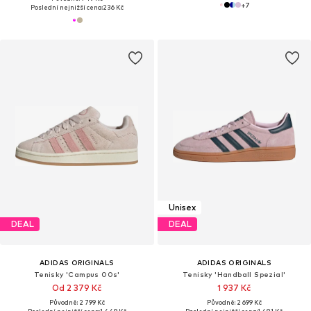
+
7
Poslední nejnižší cena:
236 Kč
Unisex
DEAL
DEAL
ADIDAS ORIGINALS
ADIDAS ORIGINALS
Tenisky 'Campus 00s'
Tenisky 'Handball Spezial'
Od 2 379 Kč
1 937 Kč
Původně: 2 799 Kč
Původně: 2 699 Kč