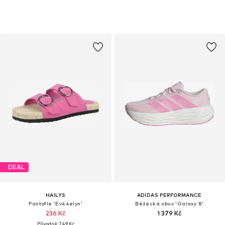
DEAL
HAILYS
ADIDAS PERFORMANCE
Pantofle 'Ev44elyn'
Běžecká obuv 'Galaxy 8'
236 Kč
1 379 Kč
Původně: 749 Kč