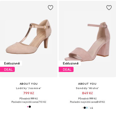
Exkluzivně
Exkluzivně
DEAL
DEAL
ABOUT YOU
ABOUT YOU
Lodičky 'Jasmine'
Sandály 'Alisha'
799 Kč
849 Kč
Původně: 999 Kč
Původně: 999 Kč
Poslední nejnižší cena:
710 Kč
Poslední nejnižší cena:
849 Kč
+
4