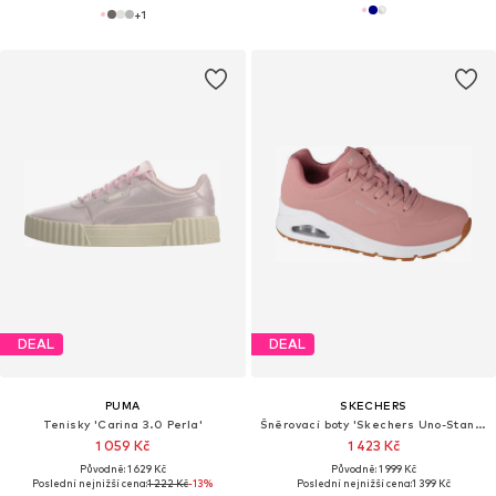
+
1
DEAL
DEAL
PUMA
SKECHERS
Tenisky 'Carina 3.0 Perla'
Šněrovací boty 'Skechers Uno-Stand on Air'
1 059 Kč
1 423 Kč
Původně: 1 629 Kč
Původně: 1 999 Kč
Poslední nejnižší cena:
1 222 Kč
-13%
Poslední nejnižší cena:
1 399 Kč