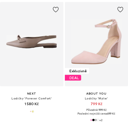
Exkluzivně
DEAL
NEXT
ABOUT YOU
Lodičky 'Forever Comfort'
Lodičky 'Mylie'
1 580 Kč
799 Kč
Původně: 999 Kč
Poslední nejnižší cena:
699 Kč
+
2